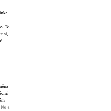
minka
e.
To
e si,
o!
měna
řádná
vám
 No a