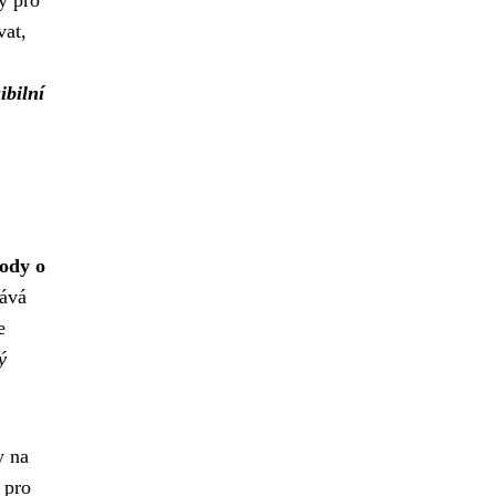
y pro
vat,
ibilní
ody o
ává
e
ý
y na
 pro