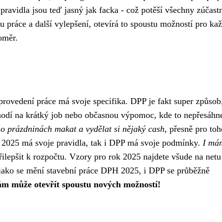
ravidla jsou teď jasný jak facka - což potěší všechny zúčast
u práce a další vylepšení, otevírá to spoustu možností pro ka
oměr.
 provedení práce má svoje specifika. DPP je fakt super způsob
hodí na krátký job nebo občasnou výpomoc, kde to nepřesáhn
 o prázdninách makat a vydělat si nějaký cash
, přesně pro toh
 2025 má svoje pravidla, tak i DPP má svoje podmínky.
I má
řilepšit k rozpočtu. Vzory pro rok 2025 najdete všude na netu
 jako se mění stavební práce DPH 2025, i DPP se průběžně
ám může otevřít spoustu nových možností!