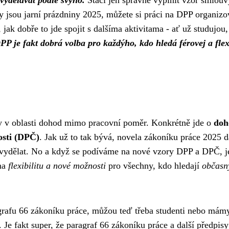
 vydělávat podle svýho.
Stačí jen správně vyplnit vzor smlouv
y jsou jarní prázdniny 2025
, můžete si práci na DPP organizo
 jak dobře to jde spojit s dalšíma aktivitama - ať už studujou,
PP je fakt dobrá volba pro každýho, kdo hledá férovej a flex
y v oblasti dohod mimo pracovní poměr. Konkrétně jde o
doh
osti (DPČ)
. Jak už to tak bývá,
novela zákoníku práce 2025
d
 přivydělat. No a když se podíváme na nové vzory DPP a DPČ, j
 na
flexibilitu a nové možnosti
pro všechny, kdo hledají
občasn
grafu 66 zákoníku práce
, můžou teď třeba studenti nebo mám
. Je fakt super, že paragraf 66 zákoníku práce a další předpisy