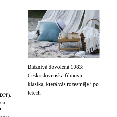
Bláznivá dovolená 1983:
Československá filmová
klasika, která vás rozesměje i po
letech
(DPP).
sou
P