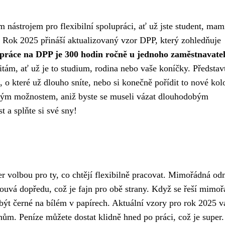
nástrojem pro flexibilní spolupráci, ať už jste student, ma
. Rok 2025 přináší aktualizovaný vzor DPP, který zohledňuje
práce na DPP je 300 hodin ročně u jednoho zaměstnavatel
tám, ať už je to studium, rodina nebo vaše koníčky. Představt
 o které už dlouho sníte, nebo si konečně pořídit to nové kol
ovým možnostem, aniž byste se museli vázat dlouhodobým
 a splňte si své sny!
 volbou pro ty, co chtějí flexibilně pracovat.
Mimořádná od
ouvá dopředu, což je fajn pro obě strany. Když se řeší mimo
ýt černé na bílém v papírech. Aktuální vzory pro rok 2025 
m. Peníze můžete dostat klidně hned po práci, což je super.