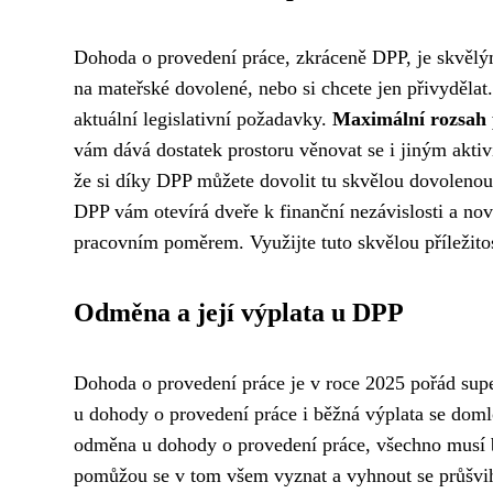
Dohoda o provedení práce, zkráceně DPP, je skvělým 
na mateřské dovolené, nebo si chcete jen přivydělat
aktuální legislativní požadavky.
Maximální rozsah 
vám dává dostatek prostoru věnovat se i jiným aktivi
že si díky DPP můžete dovolit tu skvělou dovolenou,
DPP vám otevírá dveře k finanční nezávislosti a n
pracovním poměrem. Využijte tuto skvělou příležitost
Odměna a její výplata u DPP
Dohoda o provedení práce je v roce 2025 pořád super
u dohody o provedení práce
i běžná výplata se doml
odměna u dohody o provedení práce, všechno musí b
pomůžou se v tom všem vyznat a vyhnout se průšvihů