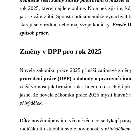
nemusíte řešit žádný složitý papírování a můžete si
rok 2025, kterej najdete online. No a než zjistíte,
kd
jak se vám zlíbí. Spousta lidí si nemůže vynachválit,
starají se o rodinu nebo maj svoje koníčky.
Prostě D
způsob práce.
Změny v DPP pro rok 2025
Novela zákoníku práce 2025 přináší zajímavé změn
provedení práce (DPP)
a
dohody o pracovní činn
větší volnost jak firmám, tak i lidem, co si chtějí
jasné, že novela zákoníku práce 2025 myslí hlavně
přivýdělek
.
Díky novým úpravám, včetně těch co se týkají
para
rodičáku líp skloubit svoje povinnosti s
přivýdělkem