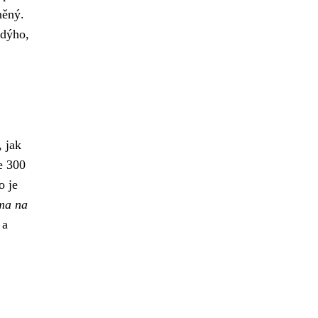
něný.
ždýho,
, jak
e 300
o je
ma na
 a