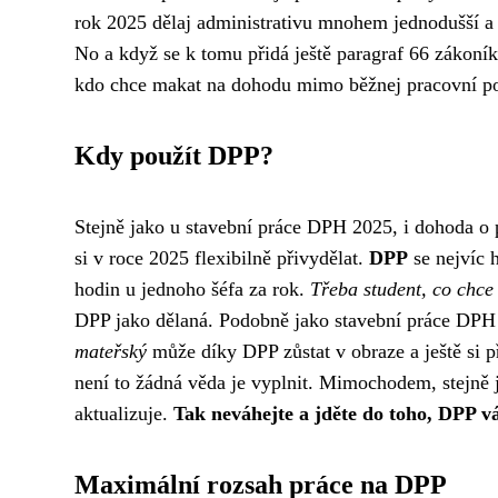
rok 2025 dělaj administrativu mnohem jednodušší a p
No a když se k tomu přidá ještě paragraf 66 zákoník
kdo chce makat na dohodu mimo běžnej pracovní p
Kdy použít DPP?
Stejně jako u
stavební práce DPH 2025
, i dohoda o
si v roce 2025 flexibilně přivydělat.
DPP
se nejvíc 
hodin u jednoho šéfa za rok.
Třeba student, co chce
DPP jako dělaná. Podobně jako stavební práce DPH
mateřský
může díky DPP zůstat v obraze a ještě si p
není to žádná věda je vyplnit. Mimochodem, stejně
aktualizuje.
Tak neváhejte a jděte do toho, DPP v
Maximální rozsah práce na DPP