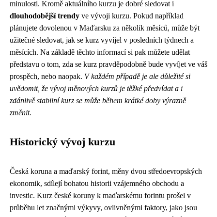
minulosti. Kromě aktuálního kurzu je dobré sledovat i
dlouhodobější trendy
ve vývoji kurzu. Pokud například
plánujete dovolenou v Maďarsku za několik měsíců, může být
užitečné sledovat, jak se kurz vyvíjel v posledních týdnech a
měsících. Na základě těchto informací si pak můžete udělat
představu o tom, zda se kurz pravděpodobně bude vyvíjet ve váš
prospěch, nebo naopak.
V každém případě je ale důležité si
uvědomit, že vývoj měnových kurzů je těžké předvídat a i
zdánlivě stabilní kurz se může během krátké doby výrazně
změnit.
Historický vývoj kurzu
Česká koruna a maďarský forint, měny dvou středoevropských
ekonomik, sdílejí bohatou historii vzájemného obchodu a
investic. Kurz české koruny k maďarskému forintu prošel v
průběhu let značnými výkyvy, ovlivněnými faktory, jako jsou