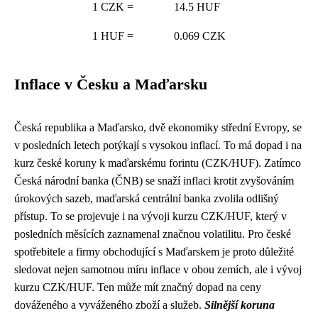
1 CZK =
14.5 HUF
1 HUF =
0.069 CZK
Inflace v Česku a Maďarsku
Česká republika a Maďarsko, dvě ekonomiky střední Evropy, se
v posledních letech potýkají s vysokou inflací. To má dopad i na
kurz české koruny k maďarskému forintu (CZK/HUF). Zatímco
Česká národní banka (ČNB) se snaží inflaci krotit zvyšováním
úrokových sazeb, maďarská centrální banka zvolila odlišný
přístup. To se projevuje i na vývoji kurzu CZK/HUF, který v
posledních měsících zaznamenal značnou volatilitu. Pro české
spotřebitele a firmy obchodující s Maďarskem je proto důležité
sledovat nejen samotnou míru inflace v obou zemích, ale i vývoj
kurzu CZK/HUF. Ten může mít značný dopad na ceny
dováženého a vyváženého zboží a služeb.
Silnější koruna