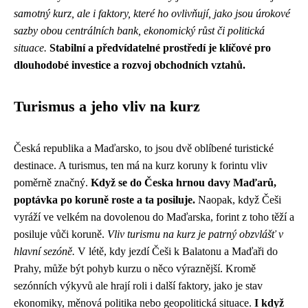
samotný kurz, ale i faktory, které ho ovlivňují, jako jsou úrokové
sazby obou centrálních bank, ekonomický růst či politická
situace.
Stabilní a předvídatelné prostředí je klíčové pro
dlouhodobé investice a rozvoj obchodních vztahů.
Turismus a jeho vliv na kurz
Česká republika a Maďarsko, to jsou dvě oblíbené turistické
destinace. A turismus, ten má na kurz koruny k forintu vliv
poměrně značný.
Když se do Česka hrnou davy Maďarů,
poptávka po koruně roste a ta posiluje.
Naopak, když Češi
vyráží ve velkém na dovolenou do Maďarska, forint z toho těží a
posiluje vůči koruně.
Vliv turismu na kurz je patrný obzvlášť v
hlavní sezóně.
V létě, kdy jezdí Češi k Balatonu a Maďaři do
Prahy, může být pohyb kurzu o něco výraznější. Kromě
sezónních výkyvů ale hrají roli i další faktory, jako je stav
ekonomiky, měnová politika nebo geopolitická situace.
I když