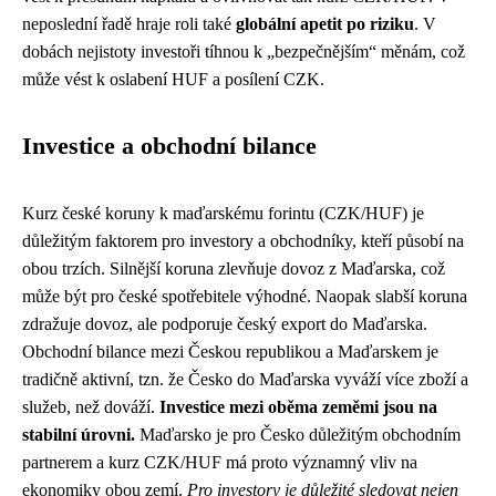
neposlední řadě hraje roli také
globální apetit po riziku
. V
dobách nejistoty investoři tíhnou k „bezpečnějším“ měnám, což
může vést k oslabení HUF a posílení CZK.
Investice a obchodní bilance
Kurz české koruny k maďarskému forintu (CZK/HUF) je
důležitým faktorem pro investory a obchodníky, kteří působí na
obou trzích. Silnější koruna zlevňuje dovoz z Maďarska, což
může být pro české spotřebitele výhodné. Naopak slabší koruna
zdražuje dovoz, ale podporuje český export do Maďarska.
Obchodní bilance mezi Českou republikou a Maďarskem je
tradičně aktivní, tzn. že Česko do Maďarska vyváží více zboží a
služeb, než dováží.
Investice mezi oběma zeměmi jsou na
stabilní úrovni.
Maďarsko je pro Česko důležitým obchodním
partnerem a kurz CZK/HUF má proto významný vliv na
ekonomiky obou zemí.
Pro investory je důležité sledovat nejen