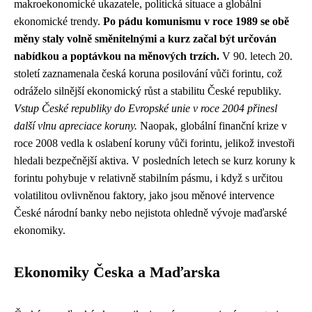
makroekonomické ukazatele, politická situace a globální
ekonomické trendy.
Po pádu komunismu v roce 1989 se obě
měny staly volně směnitelnými a kurz začal být určován
nabídkou a poptávkou na měnových trzích.
V 90. letech 20.
století zaznamenala česká koruna posilování vůči forintu, což
odráželo silnější ekonomický růst a stabilitu České republiky.
Vstup České republiky do Evropské unie v roce 2004 přinesl
další vlnu apreciace koruny.
Naopak, globální finanční krize v
roce 2008 vedla k oslabení koruny vůči forintu, jelikož investoři
hledali bezpečnější aktiva. V posledních letech se kurz koruny k
forintu pohybuje v relativně stabilním pásmu, i když s určitou
volatilitou ovlivněnou faktory, jako jsou měnové intervence
České národní banky nebo nejistota ohledně vývoje maďarské
ekonomiky.
Ekonomiky Česka a Maďarska