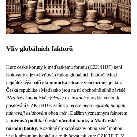
Vliv globálních faktorů
Kurz české koruny k maďarskému forintu (CZK/HUF) není
izolovaný a je ovlivňován řadou globálních faktorů. Mezi
nejdůležitější patří
ekonomická situace v eurozóně
, jelikož
Česká republika i Maďarsko jsou na ní obchodně silně závislé.
Příznivé ekonomické výsledky v eurozóně
obvykle vedou k
posilování CZK i HUF, zatímco
recese nebo nejistota naopak
nahrávají oslabování obou měn
. Dalším významným faktorem
je
měnová politika České národní banky a Maďarské
národní banky
. Rozdílné úrokové sazby obou zemí mohou
vést k přesunům kapitálu a ovlivňovat tak kurz CZK/HUF. V