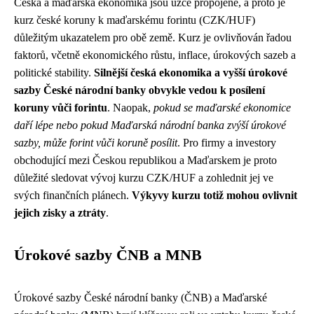
Česká a maďarská ekonomika jsou úzce propojené, a proto je
kurz české koruny k maďarskému forintu (CZK/HUF)
důležitým ukazatelem pro obě země. Kurz je ovlivňován řadou
faktorů, včetně ekonomického růstu, inflace, úrokových sazeb a
politické stability.
Silnější česká ekonomika a vyšší úrokové
sazby České národní banky obvykle vedou k posílení
koruny vůči forintu
. Naopak,
pokud se maďarské ekonomice
daří lépe nebo pokud Maďarská národní banka zvýší úrokové
sazby, může forint vůči koruně posílit
. Pro firmy a investory
obchodující mezi Českou republikou a Maďarskem je proto
důležité sledovat vývoj kurzu CZK/HUF a zohlednit jej ve
svých finančních plánech.
Výkyvy kurzu totiž mohou ovlivnit
jejich zisky a ztráty
.
Úrokové sazby ČNB a MNB
Úrokové sazby České národní banky (ČNB) a Maďarské