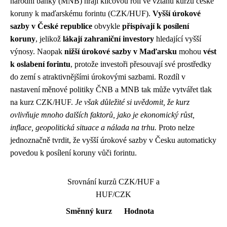
národní banky (MNB) hrají klíčovou roli ve vztahu kurzu české
koruny k maďarskému forintu (CZK/HUF).
Vyšší úrokové
sazby v České republice
obvykle
přispívají k posílení
koruny
, jelikož
lákají zahraniční investory
hledající vyšší
výnosy. Naopak
nižší úrokové sazby v Maďarsku
mohou
vést
k oslabení forintu
, protože investoři přesouvají své prostředky
do zemí s atraktivnějšími úrokovými sazbami. Rozdíl v
nastavení měnové politiky ČNB a MNB tak může vytvářet tlak
na kurz CZK/HUF.
Je však důležité si uvědomit, že kurz
ovlivňuje mnoho dalších faktorů, jako je ekonomický růst,
inflace, geopolitická situace a nálada na trhu.
Proto nelze
jednoznačně tvrdit, že vyšší úrokové sazby v Česku automaticky
povedou k posílení koruny vůči forintu.
Srovnání kurzů CZK/HUF a
HUF/CZK
Směnný kurz
Hodnota