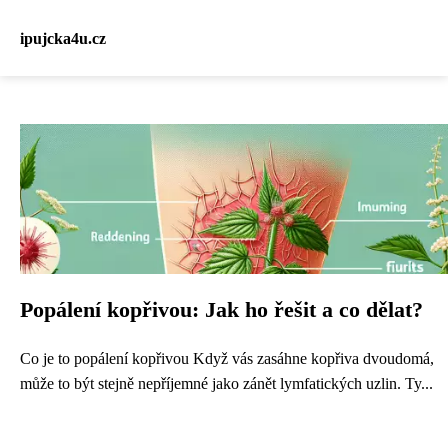
ipujcka4u.cz
Popálení kopřivou: Jak ho řešit a co dělat?
Co je to popálení kopřivou Když vás zasáhne kopřiva dvoudomá,
může to být stejně nepříjemné jako zánět lymfatických uzlin. Ty...