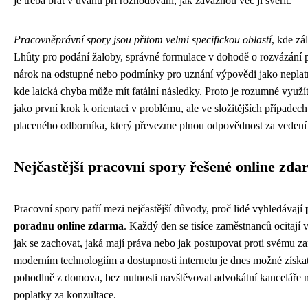
je třeba brát v úvahu při rozhodování, jak závažnou věc jí svěřit.
Pracovněprávní spory jsou přitom velmi specifickou oblastí
, kde zá
Lhůty pro podání žaloby, správné formulace v dohodě o rozvázání
nárok na odstupné nebo podmínky pro uznání výpovědi jako neplatné
kde laická chyba může mít fatální následky. Proto je rozumné využ
jako první krok k orientaci v problému, ale ve složitějších případech 
placeného odborníka, který převezme plnou odpovědnost za vedení
Nejčastější pracovní spory řešené online zd
Pracovní spory patří mezi nejčastější důvody, proč lidé vyhledávají
poradnu online zdarma
. Každý den se tisíce zaměstnanců ocitají v
jak se zachovat, jaká mají práva nebo jak postupovat proti svému z
moderním technologiím a dostupnosti internetu je dnes možné získa
pohodlně z domova, bez nutnosti navštěvovat advokátní kanceláře n
poplatky za konzultace.