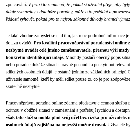
zpracování.
V praxi to znamená, že pokud si uživatel přeje, aby byl
údaje vymazány z databáze poradny, může o to požádat a provozovat
žádosti vyhovět, pokud pro to nejsou zákonné důvody bránící výmaz
Je také vhodné zamyslet se nad tím, jak moc podrobné informace je
dotazu uvádět.
Pro kvalitní pracovněprávní poradenství online
nezbytné uvádět celé jméno zaměstnavatele, přesnou výši mzdy 
konkrétní identifikující údaje.
Mnohdy postačí obecný popis situa
nebo poradce dokáže situaci správně posoudit a poskytnout relevan
sdílených osobních údajů je ostatně jedním ze základních principů 
uživatele samotné, kteří by měli sdílet pouze to, co je pro zodpověze
skutečně nezbytné.
Pracovněprávní poradna online zdarma představuje cennou službu p
ocitnou v obtížné situaci v zaměstnání a potřebují rychlou a dostu
však tato služba mohla plnit svůj účel bez rizika pro uživatele,
osobních údajů zajištěna na nejvyšší možné úrovni.
Uživatelé by