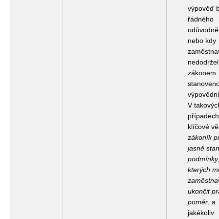
výpověď 
řádného
odůvodně
nebo kdy
zaměstnav
nedodržel
zákonem
stanoven
výpovědní
V takovýc
případech
klíčové vě
zákoník p
jasně sta
podmínky,
kterých m
zaměstnav
ukončit p
poměr
, a
jakékoliv