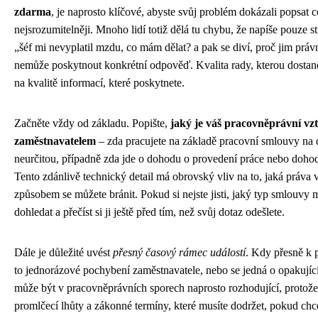
zdarma
, je naprosto klíčové, abyste svůj problém dokázali popsat c
nejsrozumitelněji. Mnoho lidí totiž dělá tu chybu, že napíše pouze s
„šéf mi nevyplatil mzdu, co mám dělat? a pak se diví, proč jim prá
nemůže poskytnout konkrétní odpověď. Kvalita rady, kterou dostanet
na kvalitě informací, které poskytnete.
Začněte vždy od základu. Popište,
jaký je váš pracovněprávní vzt
zaměstnavatelem
– zda pracujete na základě pracovní smlouvy na 
neurčitou, případně zda jde o dohodu o provedení práce nebo dohod
Tento zdánlivě technický detail má obrovský vliv na to, jaká práva 
způsobem se můžete bránit. Pokud si nejste jisti, jaký typ smlouvy m
dohledat a přečíst si ji ještě před tím, než svůj dotaz odešlete.
Dále je důležité uvést
přesný časový rámec událostí
. Kdy přesně k 
to jednorázové pochybení zaměstnavatele, nebo se jedná o opakujíc
může být v pracovněprávních sporech naprosto rozhodující, protože 
promlčecí lhůty a zákonné termíny, které musíte dodržet, pokud ch