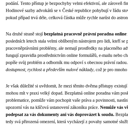
podání. Tento přístup je bezpochyby velmi efektivní, ale zároveň f
Hodinové sazby advokátů se v České republice pohybují v řádu stov
pokud případ trvá déle, celková částka může rychle narůst do astro
Na druhé straně stojí
bezplatná pracovně právní poradna online
posledních letech stala velmi oblíbeným nástrojem pro lidi, kteří se p
pracovněprávními problémy, ale nemají prostředky na placeného ad
fungují zpravidla prostřednictvím online formulářů, e-mailu nebo ch
popíše svůj problém a odborník mu odpoví s obecnou právní radou
dostupnost, rychlost a především nulové náklady
, což je pro mnoho 
Je však důležité si uvědomit, že mezi těmito dvěma přístupy existují 
mohou mít v praxi velký dopad. Bezplatná online poradna vám posk
problematice, pomůže vám pochopit vaše práva a povinnosti, nastí
upozorní vás na klíčová ustanovení zákoníku práce.
Nemůže vás vš
podepsat za vás dokumenty ani vás doprovázet k soudu.
Bezpla
tedy svá přirozená omezení, která vycházejí z povahy samotné služ