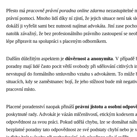
Přesto má
pracovně právní poradna online zdarma
nezastupitelné 
právní pomoci. Mnoho lidí díky ní zjistí, že jejich situace není tak slo
dokáží ji vyřešit sami bez nutnosti najímat advokáta. Jiní zase pochop
natolik závažný, že bez profesionálního právního zastoupení se neo
lépe připravit na spolupráci s placeným odborníkem.
Dalším důležitým aspektem je
důvěrnost a anonymita
. V případě 
poradny mají lidé často pocit větší svobody při sdělování citlivých 
nevstupují do formálního smluvního vztahu s advokátem. To může
situacích, kdy se zaměstnanec bojí, že jeho stížnost bude mít negat
pracovní místo.
Placené poradenství naopak přináší
právní jistotu a osobní odpo
poskytnuté rady. Advokát je vázán mlčenlivostí, etickým kodexem a
odpovědnost za svou práci. Pokud udělá chybu, lze se domáhat ná
bezplatné poradny tato odpovědnost ze své podstaty chybí nebo je