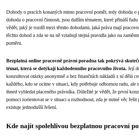
Dohody o pracích konaných mimo pracovní poměr, tedy dohoda o p
dohoda o pracovní činnosti, jsou dalším tématem, které přináší řadu 
vědět, jaký je rozdíl mezi těmito dohodami, jaká práva mají pracovní
těchto dohod a zda se na ně vztahují stejná pravidla jako na zaměs
poměru.
Bezplatná online pracovně právní poradna tak pokrývá skuteč
témat, která se dotýkají každodenního pracovního života.
Její d
konzultovat otázky anonymně a bez finančních nákladů z ní dělá ce
každého, kdo se ocitne v situaci, kdy potřebuje odbornou radu, al
ihned vyhledat placeného právníka. Důležité je vědět, že první ko
pomoci zorientovat se v situaci a rozhodnout, zda je nutné věc řešit
existuje jednodušší řešení.
Kde najít spolehlivou bezplatnou pracovní p