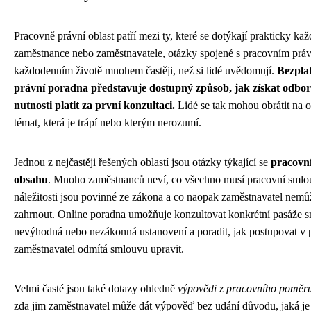
Pracovně právní oblast patří mezi ty, které se dotýkají prakticky ka
zaměstnance nebo zaměstnavatele, otázky spojené s pracovním práv
každodenním životě mnohem častěji, než si lidé uvědomují.
Bezpla
právní poradna představuje dostupný způsob, jak získat odb
nutnosti platit za první konzultaci.
Lidé se tak mohou obrátit na 
témat, která je trápí nebo kterým nerozumí.
Jednou z nejčastěji řešených oblastí jsou otázky týkající se
pracovní
obsahu
. Mnoho zaměstnanců neví, co všechno musí pracovní smlo
náležitosti jsou povinné ze zákona a co naopak zaměstnavatel nem
zahrnout. Online poradna umožňuje konzultovat konkrétní pasáže s
nevýhodná nebo nezákonná ustanovení a poradit, jak postupovat v p
zaměstnavatel odmítá smlouvu upravit.
Velmi časté jsou také dotazy ohledně
výpovědi z pracovního poměr
zda jim zaměstnavatel může dát výpověď bez udání důvodu, jaká j