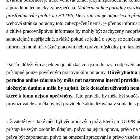
a poradnou technicky zabezpečena.
Moderní online poradny využíva
prostřednictvím protokolu HTTPS, který zabraňuje odposlechu přen
webová stránka poradny toto zabezpečení nemá, je přenos informací
a citlivé pracovněprávní informace by mohly být zachyceny neoprá
samozřejmě nepřijatelné, zvláště pokud se jedná o spory se zaměstn
informací mohl mít vážné pracovní nebo právní důsledky pro tazatel
Dalším důležitým aspektem je otázka, zda jsou dotazy a odpovědi a
přístupné pouze pověřeným pracovníkům poradny.
Důvěryhodná p
poradna online zdarma by měla mít nastavena interní pravidla 
uloženým datům a měla by zajistit, že k dotazům uživatelů nema
které k tomu nejsou oprávněny.
Tato pravidla by měla být součás
provozovatele a měla by být pravidelně aktualizována v souladu s pl
Uživatelé by si také měli být vědomi svých práv, která jim GDPR p
přístup ke svým osobním údajům, právo na jejich opravu, právo n
práva být zapomenut, právo na omezení zpracování a právo vznést 