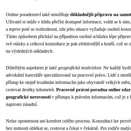
Online poradenství také umožňuje
důkladnější přípravu na samo
Uživatel si může v klidu přečíst dostupné informace, vrátit se k nim
a teprve poté se rozhodnout, zda jeho situace vyžaduje osobní konz
Tímto způsobem přichází na případnou osobní schůzku lépe připrav
své otázky a celková konzultace je pak efektivnější a kratší, což se 
na výsledných nákladech.
Důležitým aspektem je také
geografická nezávislost
. Ne každý bydlí
advokátní kanceláře specializované na pracovní právo. Lidé z menší
přístup ke stejně kvalitním informacím jako obyvatelé velkých měst, 
cestovat desítky kilometrů.
Pracovně právní poradna online zda
geografické nerovnosti
v přístupu k právním informacím, což je z 
naprosto zásadní.
Nelze opomenout ani komfort celého procesu. Konzultaci lze prové
bez nutnosti oblékat se, cestovat a čekat v čekárně. Pro rodiče malý