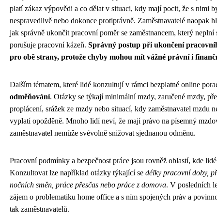
platí zákaz výpovědi a co dělat v situaci, kdy mají pocit, že s nimi 
nespravedlivě nebo dokonce protiprávně. Zaměstnavatelé naopak hl
jak správně ukončit pracovní poměr se zaměstnancem, který neplní 
porušuje pracovní kázeň.
Správný postup při ukončení pracovní
pro obě strany, protože chyby mohou mít vážné právní i finanč
Dalším tématem, které lidé konzultují v rámci bezplatné online por
odměňování
. Otázky se týkají minimální mzdy, zaručené mzdy, přes
proplácení, srážek ze mzdy nebo situací, kdy zaměstnavatel mzdu ne
vyplatí opožděně. Mnoho lidí neví, že mají právo na písemný mzd
zaměstnavatel nemůže svévolně snižovat sjednanou odměnu.
Pracovní podmínky a bezpečnost práce jsou rovněž oblastí, kde lidé 
Konzultovat lze například otázky týkající se
délky pracovní doby, př
nočních směn, práce přesčas nebo práce z domova
. V posledních l
zájem o problematiku home office a s ním spojených práv a povinno
tak zaměstnavatelů.