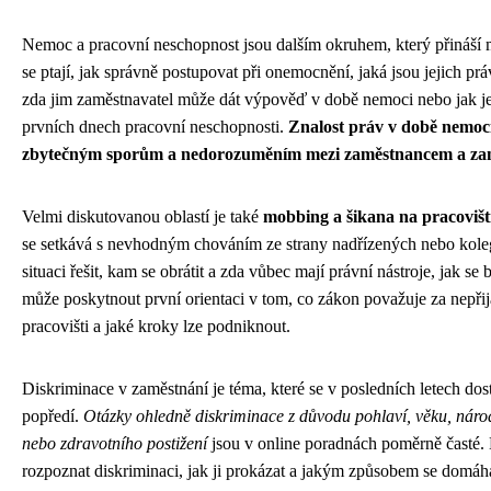
Nemoc a pracovní neschopnost jsou dalším okruhem, který přináší 
se ptají, jak správně postupovat při onemocnění, jaká jsou jejich 
zda jim zaměstnavatel může dát výpověď v době nemoci nebo jak j
prvních dnech pracovní neschopnosti.
Znalost práv v době nemoc
zbytečným sporům a nedorozuměním mezi zaměstnancem a za
Velmi diskutovanou oblastí je také
mobbing a šikana na pracovišt
se setkává s nevhodným chováním ze strany nadřízených nebo kolegů
situaci řešit, kam se obrátit a zda vůbec mají právní nástroje, jak se
může poskytnout první orientaci v tom, co zákon považuje za nepřij
pracovišti a jaké kroky lze podniknout.
Diskriminace v zaměstnání je téma, které se v posledních letech dost
popředí.
Otázky ohledně diskriminace z důvodu pohlaví, věku, národ
nebo zdravotního postižení
jsou v online poradnách poměrně časté. L
rozpoznat diskriminaci, jak ji prokázat a jakým způsobem se domáh