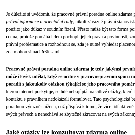
Je důležité si uvědomit, že pracovně právní poradna online zdarma
právní informace a orientační rady
, nikoli závazné právní stanovis
použito jako důkaz v soudním řízení. Přesto může být tato forma po
cenná, protože pomáhá lidem pochopit jejich práva a povinnosti, zori
právní problematice a rozhodnout se, zda je nutné vyhledat placen
zda mohou situaci řešit sami.
Pracovně právní poradna online zdarma je tedy jakýmsi prvn
může člověk udělat, když se ocitne v pracovněprávním sporu n
poradit s jakoukoliv otázkou týkající se jeho pracovního poměr
kterou internet poskytuje, se lidé nebojí ptát na citlivé otázky, kte
kontaktu s právníkem nedokázali formulovat. Tato psychologická bar
poradnou výrazně snížena, což přispívá k tomu, že více lidí aktivně
svých právech a nenechává se zbytečně zkracovat na svých zákonn
Jaké otázky lze konzultovat zdarma online