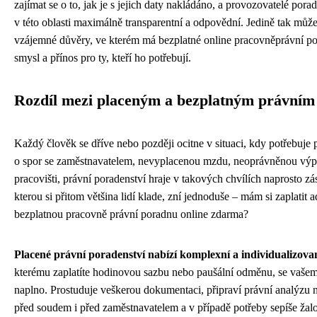
zajímat se o to, jak je s jejich daty nakládáno, a provozovatelé pora
v této oblasti maximálně transparentní a odpovědní. Jedině tak může
vzájemné důvěry, ve kterém má bezplatné online pracovněprávní po
smysl a přínos pro ty, kteří ho potřebují.
Rozdíl mezi placeným a bezplatným právním
Každý člověk se dříve nebo později ocitne v situaci, kdy potřebuje 
o spor se zaměstnavatelem, nevyplacenou mzdu, neoprávněnou vý
pracovišti, právní poradenství hraje v takových chvílích naprosto zá
kterou si přitom většina lidí klade, zní jednoduše – mám si zaplatit 
bezplatnou pracovně právní poradnu online zdarma?
Placené právní poradenství nabízí komplexní a individualizova
kterému zaplatíte hodinovou sazbu nebo paušální odměnu, se vaše
naplno. Prostuduje veškerou dokumentaci, připraví právní analýzu n
před soudem i před zaměstnavatelem a v případě potřeby sepíše žal