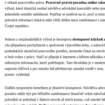
v oblasti pracovního práva.
Pracovně právní poradna online zd
výhod, které klasická osobní návštěva advokátní kanceláře nebo po
jednoduše nemůže nabídnout. Pojďme se podívat na to, proč si tent
právních informací získává stále větší oblibu mezi zaměstnanci i zam
České republice.
Jednou z nejzásadnějších výhod je bezesporu
dostupnost kdykoli 
vás přepadnou pochybnosti o správnosti výpovědní doby, o nárocí
podmínkách ukončení pracovního poměru, nemusíte čekat na otevíra
si brát volno z práce. Stačí se připojit k internetu a během několika
odborným informacím, které potřebujete. Tato flexibilita je v mod
naprosto klíčová a pro mnoho lidí představuje zásadní rozdíl v tom,
pomoc vyhledají.
Dalším nesporným benefitem je
finanční dostupnost
. Návštěva adv
poradce může být pro běžného zaměstnance finančně velmi náročn
právníků se pohybují v řádech stovek až tisíců korun, což mnohé lid