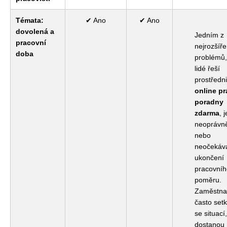
Témata:
✔ Ano
✔ Ano
dovolená a
Jedním z
pracovní
nejrozšíře
doba
problémů,
lidé řeší
prostředn
online pr
poradny
zdarma
, j
neoprávn
nebo
neočekáv
ukončení
pracovníh
poměru.
Zaměstna
často setk
se situací
dostanou