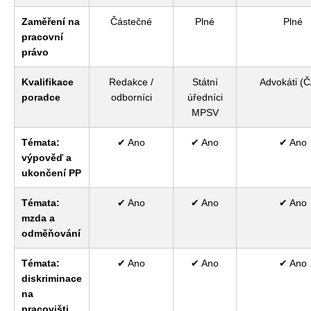
Zaměření na
Částečné
Plné
Plné
pracovní
právo
Kvalifikace
Redakce /
Státní
Advokáti (
poradce
odborníci
úředníci
MPSV
Témata:
✔ Ano
✔ Ano
✔ Ano
výpověď a
ukončení PP
Témata:
✔ Ano
✔ Ano
✔ Ano
mzda a
odměňování
Témata:
✔ Ano
✔ Ano
✔ Ano
diskriminace
na
pracovišti