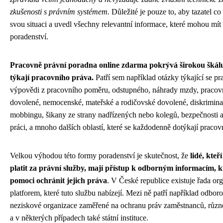
zkušenosti s právním systémem.
Důležité je pouze to, aby tazatel co
svou situaci a uvedl všechny relevantní informace, které mohou mít
poradenství.
Pracovně právní poradna online zdarma pokrývá širokou škálu 
týkají pracovního práva.
Patří sem například otázky týkající se p
výpovědi z pracovního poměru, odstupného, náhrady mzdy, pracovn
dovolené, nemocenské, mateřské a rodičovské dovolené, diskriminac
mobbingu, šikany ze strany nadřízených nebo kolegů, bezpečnosti a
práci, a mnoho dalších oblastí, které se každodenně dotýkají pracovn
Velkou výhodou této formy poradenství je skutečnost, že
lidé, kteř
platit za právní služby, mají přístup k odborným informacím, 
pomoci ochránit jejich práva
. V České republice existuje řada orga
platforem, které tuto službu nabízejí. Mezi ně patří například odbor
neziskové organizace zaměřené na ochranu práv zaměstnanců, různé
a v některých případech také státní instituce.