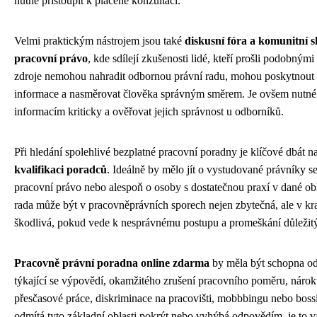
nutné přistoupit k placené konzultaci.
Velmi praktickým nástrojem jsou také
diskusní fóra a komunitní 
pracovní právo
, kde sdílejí zkušenosti lidé, kteří prošli podobnými
zdroje nemohou nahradit odbornou právní radu, mohou poskytnout 
informace a nasměrovat člověka správným směrem. Je ovšem nutné
informacím kriticky a ověřovat jejich správnost u odborníků.
Při hledání spolehlivé bezplatné pracovní poradny je klíčové dbát n
kvalifikaci poradců
. Ideálně by mělo jít o vystudované právníky se
pracovní právo nebo alespoň o osoby s dostatečnou praxí v dané ob
rada může být v pracovněprávních sporech nejen zbytečná, ale v kra
škodlivá, pokud vede k nesprávnému postupu a promeškání důležitý
Pracovně právní poradna online zdarma
by měla být schopna od
týkající se výpovědí, okamžitého zrušení pracovního poměru, nárok
přesčasové práce, diskriminace na pracovišti, mobbbingu nebo bos
odmítá tyto základní oblasti pokrýt nebo vyhýbá odpovědím, je to v