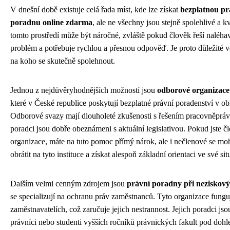
V dnešní době existuje celá řada míst, kde lze získat
bezplatnou pr
poradnu online zdarma
, ale ne všechny jsou stejně spolehlivé a kv
tomto prostředí může být náročné, zvláště pokud člověk řeší naléh
problém a potřebuje rychlou a přesnou odpověď. Je proto důležité vě
na koho se skutečně spolehnout.
Jednou z nejdůvěryhodnějších možností jsou
odborové organizace
které v České republice poskytují bezplatné právní poradenství v ob
Odborové svazy mají dlouholeté zkušenosti s řešením pracovněprávn
poradci jsou dobře obeznámeni s aktuální legislativou. Pokud jste 
organizace, máte na tuto pomoc přímý nárok, ale i nečlenové se m
obrátit na tyto instituce a získat alespoň základní orientaci ve své sit
Dalším velmi cenným zdrojem jsou
právní poradny při neziskový
se specializují na ochranu práv zaměstnanců. Tyto organizace fungují
zaměstnavatelích, což zaručuje jejich nestrannost. Jejich poradci js
právníci nebo studenti vyšších ročníků právnických fakult pod dohl