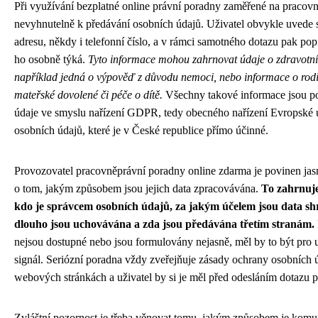
Při využívání bezplatné online právní poradny zaměřené na pracovn
nevyhnutelně k předávání osobních údajů. Uživatel obvykle uvede 
adresu, někdy i telefonní číslo, a v rámci samotného dotazu pak popis
ho osobně týká.
Tyto informace mohou zahrnovat údaje o zdravotní
například jedná o výpověď z důvodu nemoci, nebo informace o rodi
mateřské dovolené či péče o dítě.
Všechny takové informace jsou p
údaje ve smyslu nařízení GDPR, tedy obecného nařízení Evropské 
osobních údajů, které je v České republice přímo účinné.
Provozovatel pracovněprávní poradny online zdarma je povinen jas
o tom, jakým způsobem jsou jejich data zpracovávána.
To zahrnuje
kdo je správcem osobních údajů, za jakým účelem jsou data s
dlouho jsou uchovávána a zda jsou předávána třetím stranám.
nejsou dostupné nebo jsou formulovány nejasně, měl by to být pro 
signál. Seriózní poradna vždy zveřejňuje zásady ochrany osobních 
webových stránkách a uživatel by si je měl před odesláním dotazu př
Zvláštní pozornost je třeba věnovat tomu, jakým způsobem je komu