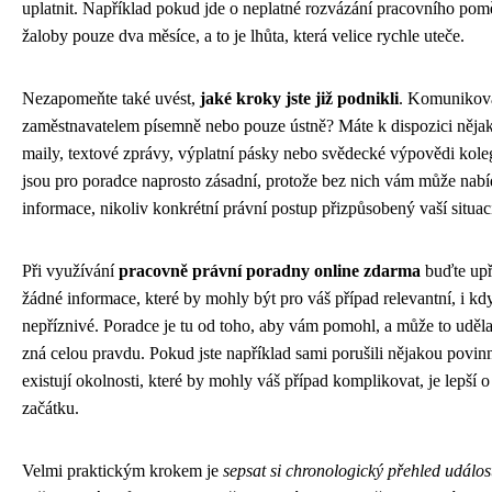
uplatnit. Například pokud jde o neplatné rozvázání pracovního pom
žaloby pouze dva měsíce, a to je lhůta, která velice rychle uteče.
Nezapomeňte také uvést,
jaké kroky jste již podnikli
. Komunikoval
zaměstnavatelem písemně nebo pouze ústně? Máte k dispozici nějak
maily, textové zprávy, výplatní pásky nebo svědecké výpovědi kol
jsou pro poradce naprosto zásadní, protože bez nich vám může nab
informace, nikoliv konkrétní právní postup přizpůsobený vaší situac
Při využívání
pracovně právní poradny online zdarma
buďte upř
žádné informace, které by mohly být pro váš případ relevantní, i k
nepříznivé. Poradce je tu od toho, aby vám pomohl, a může to uděl
zná celou pravdu. Pokud jste například sami porušili nějakou povi
existují okolnosti, které by mohly váš případ komplikovat, je lepší o
začátku.
Velmi praktickým krokem je
sepsat si chronologický přehled událos