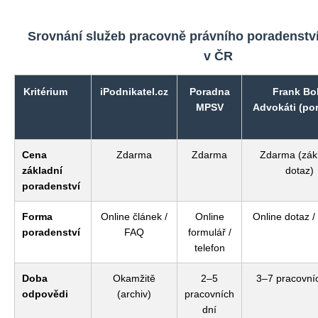
Srovnání služeb pracovně právního poradenstv
v ČR
Kritérium
iPodnikatel.cz
Poradna
Frank Bo
MPSV
Advokáti (po
Cena
Zdarma
Zdarma
Zdarma (zák
základní
dotaz)
poradenství
Forma
Online článek /
Online
Online dotaz /
poradenství
FAQ
formulář /
telefon
Doba
Okamžitě
2–5
3–7 pracovní
odpovědi
(archiv)
pracovních
dní