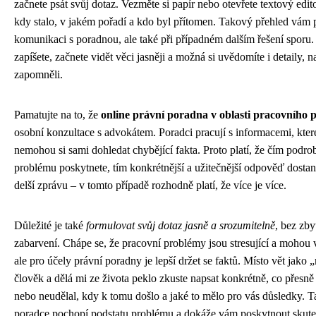
začnete psát svůj dotaz. Vezměte si papír nebo otevřete textový editor
kdy stalo, v jakém pořadí a kdo byl přítomen. Takový přehled vám 
komunikaci s poradnou, ale také při případném dalším řešení sporu. Z
zapíšete, začnete vidět věci jasněji a možná si uvědomíte i detaily, n
zapomněli.
Pamatujte na to, že
online právní poradna v oblasti pracovního 
osobní konzultace s advokátem. Poradci pracují s informacemi, kter
nemohou si sami dohledat chybějící fakta. Proto platí, že čím podrob
problému poskytnete, tím konkrétnější a užitečnější odpověď dostan
delší zprávu – v tomto případě rozhodně platí, že více je více.
Důležité je také
formulovat svůj dotaz jasně a srozumitelně
, bez zb
zabarvení. Chápe se, že pracovní problémy jsou stresující a mohou 
ale pro účely právní poradny je lepší držet se faktů. Místo vět jako „
člověk a dělá mi ze života peklo zkuste napsat konkrétně, co přesně
nebo neudělal, kdy k tomu došlo a jaké to mělo pro vás důsledky. Ta
poradce pochopí podstatu problému a dokáže vám poskytnout skute