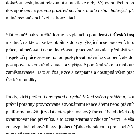
dokážou poskytnout relevantní a praktické rady. Výhodou těchto por
dostupné
online formou prostřednictvím e-mailu nebo chatových pl
nutné osobně docházet na konzultaci.
Stát rovněž nabízí určité formy bezplatného poradenství.
Česká ins
institucí, na kterou se lze obrátit s dotazy týkajícími se pracovních
práce, odměňování nebo dodržování pracovněprávních předpisů ze 
Inspektoři práce sice nemohou poskytovat právní zastoupení, ale do
postupovat v konkrétní situaci, a v případě porušení zákona mohou z
zaměstnavatele. Tato služba je zcela bezplatná a dostupná všem p
České republiky.
Pro ty, kteří preferují
anonymní a rychlé řešení svého problému
, js
právní poradny provozované advokátními kancelářemi nebo právním
platformy umožňují zadat dotaz přes webový formulář a obdržet o
kvalifikovaného právníka, a to zcela zdarma v základní verzi. Je vša
že bezplatné odpovědi bývají obecnějšího charakteru a pro složitějš