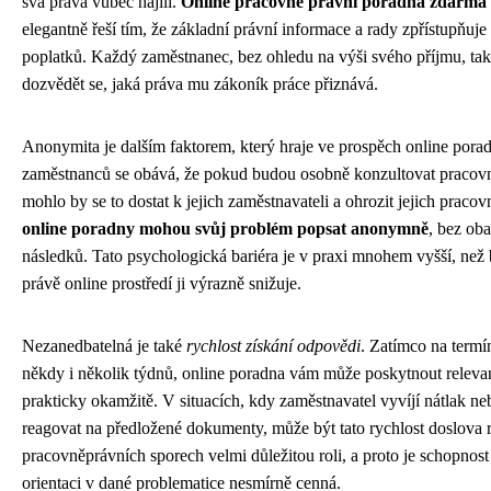
svá práva vůbec hájili.
Online pracovně právní poradna zdarma
elegantně řeší tím, že základní právní informace a rady zpřístupňuje
poplatků. Každý zaměstnanec, bez ohledu na výši svého příjmu, tak
dozvědět se, jaká práva mu zákoník práce přiznává.
Anonymita je dalším faktorem, který hraje ve prospěch online pora
zaměstnanců se obává, že pokud budou osobně konzultovat pracov
mohlo by se to dostat k jejich zaměstnavateli a ohrozit jejich pracov
online poradny mohou svůj problém popsat anonymně
, bez ob
následků. Tato psychologická bariéra je v praxi mnohem vyšší, než 
právě online prostředí ji výrazně snižuje.
Nezanedbatelná je také
rychlost získání odpovědi
. Zatímco na termí
někdy i několik týdnů, online poradna vám může poskytnout releva
prakticky okamžitě. V situacích, kdy zaměstnavatel vyvíjí nátlak ne
reagovat na předložené dokumenty, může být tato rychlost doslova r
pracovněprávních sporech velmi důležitou roli, a proto je schopnost
orientaci v dané problematice nesmírně cenná.