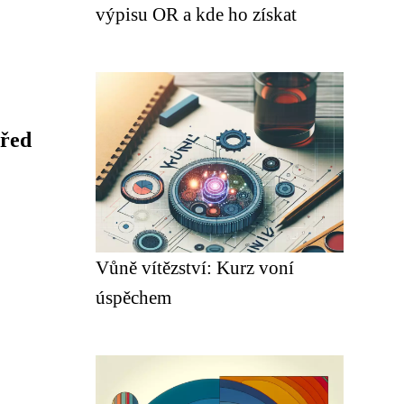
výpisu OR a kde ho získat
před
Vůně vítězství: Kurz voní
úspěchem