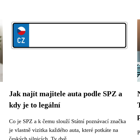
Jak najít majitele auta podle SPZ a
kdy je to legální
Co je SPZ a k čemu slouží Státní poznávací značka
je vlastně vizitka každého auta, které potkáte na
P
českých silnicích. Ty dvě...