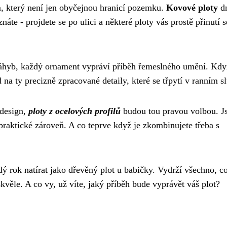
, který není jen obyčejnou hranicí pozemku.
Kovové ploty
d
e - projdete se po ulici a některé ploty vás prostě přinutí s
áhyb, každý ornament vypráví příběh řemeslného umění. Kdy
na ty precizně zpracované detaily, které se třpytí v ranním sl
 design,
ploty z ocelových profilů
budou tou pravou volbou. J
praktické zároveň. A co teprve když je zkombinujete třeba s
ý rok natírat jako dřevěný plot u babičky. Vydrží všechno, co
kvěle. A co vy, už víte, jaký příběh bude vyprávět váš plot?