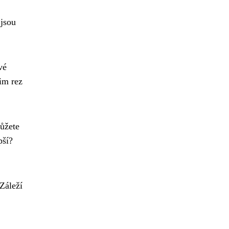
jsou
vé
im rez
Můžete
pší?
Záleží