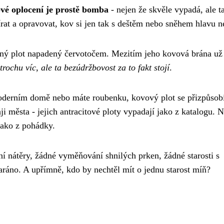
vé oplocení je prostě bomba
- nejen že skvěle vypadá, ale t
rat a opravovat, kov si jen tak s deštěm nebo sněhem hlavu 
věný plot napadený červotočem. Mezitím jeho kovová brána už
trochu víc, ale ta bezúdržbovost za to fakt stojí
.
moderním domě nebo máte roubenku, kovový plot se přizpůsob
i města - jejich antracitové ploty vypadají jako z katalogu. N
jako z pohádky.
í nátěry, žádné vyměňování shnilých prken, žádné starosti s
taráno. A upřímně, kdo by nechtěl mít o jednu starost míň?