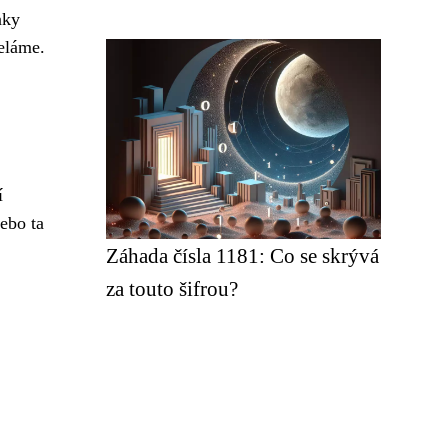
aky
neláme.
í
ebo ta
Záhada čísla 1181: Co se skrývá
za touto šifrou?