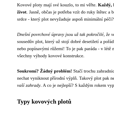
Kovové ploty mají své kouzlo, to mi věřte.
Každý, k
život
. Jasně, občas je potřeba vzít do ruky štětec a
srdce - který plot nevyžaduje aspoň minimální péči?
Dnešní povrchové úpravy jsou už tak pokročilé, že v
sousedův plot, který už stojí dobré desetiletí a poř
nebo popínavými růžemi! To je pak paráda - v létě m
všechny výhody kovové konstrukce.
Soukromí? Žádný problém!
Stačí trochu zahradni
nechat vyniknout přírodní výplň. Takový plot pak n
vaší zahrady
. A co je nejlepší? S každým rokem vypa
Typy kovových plotů