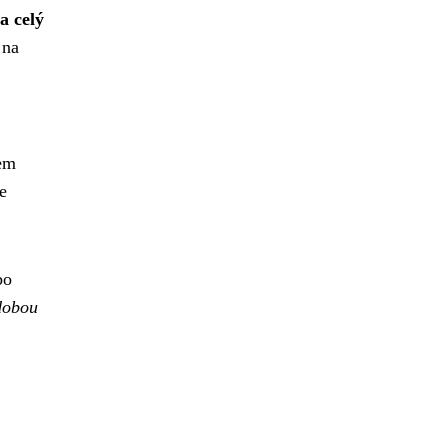
a celý
 na
nem
e
bo
dobou