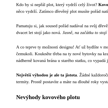
Kdo by si nepřál plot, který vydrží celý život?
Kovo
něco vydrží. Zatímco dřevěný plot musíte pořád natí
Pamatuju si, jak soused pořád nadával na svůj dře
dvacet let stojí jako nová.
Jasně, na začátku to stojí 
A co teprve ty možnosti designu! Ať už bydlíte v 
čemukoli. Koukněte třeba na ty nové bytovky na kraj
nádherně kovaná brána u starého statku, co vypadá 
Největší výhodou je ale ta jistota
. Žádné každoročn
termity. Prostě postavíte a máte na dlouhé roky vys
Nevýhody kovového plotu