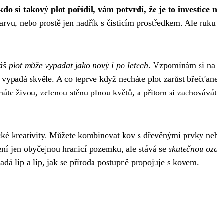
do si takový plot pořídil, vám potvrdí, že je to investice n
 barvu, nebo prostě jen hadřík s čisticím prostředkem. Ale ruku
áš plot může vypadat jako nový i po letech
. Vzpomínám si na
ád vypadá skvěle. A co teprve když necháte plot zarůst břečťa
áte živou, zelenou stěnu plnou květů, a přitom si zachovávát
cké kreativity. Můžete kombinovat kov s dřevěnými prvky ne
ení jen obyčejnou hranicí pozemku, ale stává se
skutečnou oz
dá líp a líp, jak se příroda postupně propojuje s kovem.