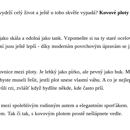
ydrží celý život a ještě u toho skvěle vypadá?
Kovové ploty
ako skála a odolná jako tank. Vzpomeňte si na ty staré ocelo
ešní jsou ještě lepší - díky moderním povrchovým úpravám se j
ovnice mezi ploty. Je lehký jako pírko, ale pevný jako buk. 
yste museli řešit, jestli plot unese vlastní váhu. A co je nejle
li rzi, zvlášť když bydlíte někde, kde často prší.
at mezi spolehlivým rodinným autem a elegantním sporťákem. 
em. Tak či tak, s kovovým plotem prostě nešlápnete vedle.