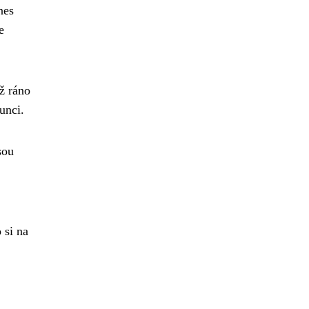
nes
e
ž ráno
unci.
sou
 si na