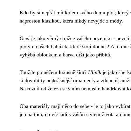
Kdo by si nepřál mít kolem svého domu plot, který v
naprostou klasikou, která nikdy nevyjde z módy.
Ocel
je jako věrný strážce vašeho pozemku - pevná j
ploty u našich babiček, které stojí dodnes! A to dn
vyhýbá obloukem a barva drží jako přibitá.
Toužíte po něčem luxusnějším?
Hliník
je jako šperk
si dovolit ty nejkrásnější ornamenty a zdobení, aniž b
Na rozdíl od železa se s ním nemusíte handrkovat kvů
Oba materiály mají něco do sebe - je to jako vybír
jen na tom, co víc ladí s vaším stylem života a dom