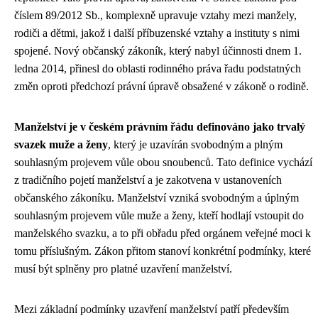
číslem 89/2012 Sb., komplexně upravuje vztahy mezi manžely,
rodiči a dětmi, jakož i další příbuzenské vztahy a instituty s nimi
spojené. Nový občanský zákoník, který nabyl účinnosti dnem 1.
ledna 2014, přinesl do oblasti rodinného práva řadu podstatných
změn oproti předchozí právní úpravě obsažené v zákoně o rodině.
Manželství je v českém právním řádu definováno jako trvalý
svazek muže a ženy
, který je uzavírán svobodným a plným
souhlasným projevem vůle obou snoubenců. Tato definice vychází
z tradičního pojetí manželství a je zakotvena v ustanoveních
občanského zákoníku. Manželství vzniká svobodným a úplným
souhlasným projevem vůle muže a ženy, kteří hodlají vstoupit do
manželského svazku, a to při obřadu před orgánem veřejné moci k
tomu příslušným. Zákon přitom stanoví konkrétní podmínky, které
musí být splněny pro platné uzavření manželství.
Mezi základní podmínky uzavření manželství patří především