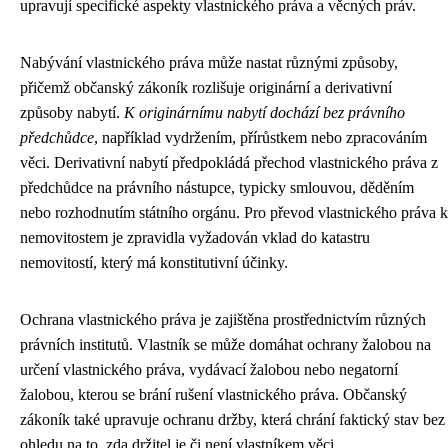
upravují specifické aspekty vlastnického práva a věcných práv.
Nabývání vlastnického práva může nastat různými způsoby,
přičemž občanský zákoník rozlišuje originární a derivativní
způsoby nabytí.
K originárnímu nabytí dochází bez právního
předchůdce
, například vydržením, přírůstkem nebo zpracováním
věci. Derivativní nabytí předpokládá přechod vlastnického práva z
předchůdce na právního nástupce, typicky smlouvou, děděním
nebo rozhodnutím státního orgánu. Pro převod vlastnického práva k
nemovitostem je zpravidla vyžadován vklad do katastru
nemovitostí, který má konstitutivní účinky.
Ochrana vlastnického práva je zajištěna prostřednictvím různých
právních institutů. Vlastník se může domáhat ochrany žalobou na
určení vlastnického práva, vydávací žalobou nebo negatorní
žalobou, kterou se brání rušení vlastnického práva. Občanský
zákoník také upravuje ochranu držby, která chrání faktický stav bez
ohledu na to, zda držitel je či není vlastníkem věci.