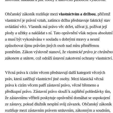
Občanský zákoník rozlišuje mezi
vlastnictvím a držbou
, přičemž
vlastnictví je právní vztah, zatímco držba představuje faktický stav
ovládání věci. Vlastník má právo věc držet, užívat ji, požívat její
plody a užitky a nakládat s ní. Tato oprávnění však nejsou absolutní
a musí být vykonávána v souladu s dobrými mravy a nesmí
způsobovat újmu právům jiných osob nad míru přiměřenou
poměrům. Zákon výslovně stanoví, že
vlastnické právo je chráněno
zákonem a státem
, což odráží ústavní zakotvení ochrany vlastnictví.
Věcná práva k cizím věcem představují další kategorii věcných
práv, která zatěžují vlastnictví jiné osoby. Mezi klasická věcná
práva k cizím věcem patří zástavní právo, věcné břemeno a
předkupní právo. Zástavní právo slouží k zajištění pohledávky tím,
že zástavnímu věřiteli poskytuje oprávnění domáhat se uspokojení
ze zástavy, pokud dlužník nesplní svůj závazek. Občanský zákoník
rozlišuje mezi zástavním právem smluvním, zákonným a soudním,