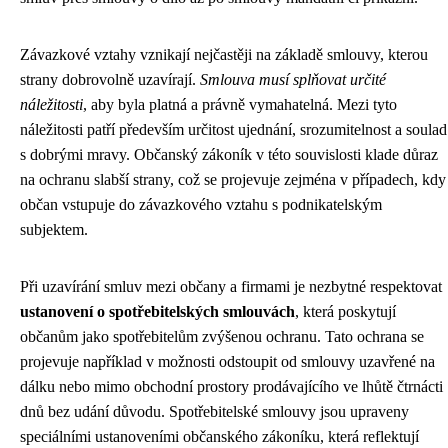
Závazkové vztahy vznikají nejčastěji na základě smlouvy, kterou
strany dobrovolně uzavírají.
Smlouva musí splňovat určité
náležitosti
, aby byla platná a právně vymahatelná. Mezi tyto
náležitosti patří především určitost ujednání, srozumitelnost a soulad
s dobrými mravy. Občanský zákoník v této souvislosti klade důraz
na ochranu slabší strany, což se projevuje zejména v případech, kdy
občan vstupuje do závazkového vztahu s podnikatelským
subjektem.
Při uzavírání smluv mezi občany a firmami je nezbytné respektovat
ustanovení o spotřebitelských smlouvách
, která poskytují
občanům jako spotřebitelům zvýšenou ochranu. Tato ochrana se
projevuje například v možnosti odstoupit od smlouvy uzavřené na
dálku nebo mimo obchodní prostory prodávajícího ve lhůtě čtrnácti
dnů bez udání důvodu. Spotřebitelské smlouvy jsou upraveny
speciálními ustanoveními občanského zákoníku, která reflektují