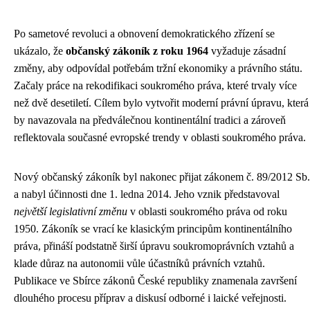
Po sametové revoluci a obnovení demokratického zřízení se
ukázalo, že
občanský zákoník z roku 1964
vyžaduje zásadní
změny, aby odpovídal potřebám tržní ekonomiky a právního státu.
Začaly práce na rekodifikaci soukromého práva, které trvaly více
než dvě desetiletí. Cílem bylo vytvořit moderní právní úpravu, která
by navazovala na předválečnou kontinentální tradici a zároveň
reflektovala současné evropské trendy v oblasti soukromého práva.
Nový občanský zákoník byl nakonec přijat zákonem č. 89/2012 Sb.
a nabyl účinnosti dne 1. ledna 2014. Jeho vznik představoval
největší legislativní změnu
v oblasti soukromého práva od roku
1950. Zákoník se vrací ke klasickým principům kontinentálního
práva, přináší podstatně širší úpravu soukromoprávních vztahů a
klade důraz na autonomii vůle účastníků právních vztahů.
Publikace ve Sbírce zákonů České republiky znamenala završení
dlouhého procesu příprav a diskusí odborné i laické veřejnosti.