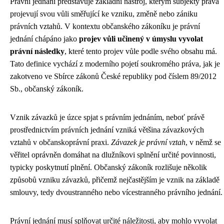
Právní jednání představuje základní nástroj, kterým subjekty práva
projevují svou vůli směřující ke vzniku, změně nebo zániku
právních vztahů. V kontextu občanského zákoníku je právní
jednání chápáno jako
projev vůli učinený v úmyslu vyvolat
právní následky
, které tento projev vůle podle svého obsahu má.
Tato definice vychází z moderního pojetí soukromého práva, jak je
zakotveno ve Sbírce zákonů České republiky pod číslem 89/2012
Sb., občanský zákoník.
Vznik závazků je úzce spjat s právním jednáním, neboť právě
prostřednictvím právních jednání vzniká většina závazkových
vztahů v občanskoprávní praxi.
Závazek je právní vztah
, v němž se
věřitel oprávněn domáhat na dlužníkovi splnění určité povinnosti,
typicky poskytnutí plnění. Občanský zákoník rozlišuje několik
způsobů vzniku závazků, přičemž nejčastějším je vznik na základě
smlouvy, tedy dvoustranného nebo vícestranného právního jednání.
Právní jednání musí splňovat určité náležitosti, aby mohlo vyvolat