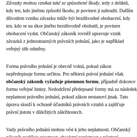
Závazky mohou vznikat také ze způsobené škody
, tedy z deliktů,
kdy ten, kdo jinému způsobí škodu, je povinen ji nahradit. Dalším
důvodem vzniku závazku může být bezdůvodné obohacení, kdy
ten, kdo se na úkor jiného bezdůvodně obohatil, je povinen
obohacení vydat. Občanský zákoník rovněž upravuje vznik
závazků z jednostranných právních jednání, jako je například
veřejný slib odměny.
Forma právního jednání je obecně volná, pokud zákon
nepředepisuje formu určitou. Pro některá právní jednání však
občanský zákoník vyžaduje písemnou formu
, případně dokonce
formu veřejné listiny. Nedodržení předepsané formy má za následek
neplatnost právního jednání, pokud zákon nestanoví jinak. Tato
úprava slouží k ochraně účastníků právních vztahů a zajišťuje
právní jistotu v důležitých záležitostech.
Vady právního jednání mohou vést k jeho neplatnosti. Občanský