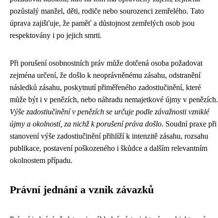
pozůstalý manžel, děti, rodiče nebo sourozenci zemřelého. Tato
úprava zajišťuje, že paměť a důstojnost zemřelých osob jsou
respektovány i po jejich smrti.
Při porušení osobnostních práv může dotčená osoba požadovat
zejména určení, že došlo k neoprávněnému zásahu, odstranění
následků zásahu, poskytnutí přiměřeného zadostiučinění, které
může být i v penězích, nebo náhradu nemajetkové újmy v penězích.
Výše zadostiučinění v penězích se určuje podle závažnosti vzniklé
újmy a okolností, za nichž k porušení práva došlo
. Soudní praxe při
stanovení výše zadostiučinění přihlíží k intenzitě zásahu, rozsahu
publikace, postavení poškozeného i škůdce a dalším relevantním
okolnostem případu.
Právní jednání a vznik závazků