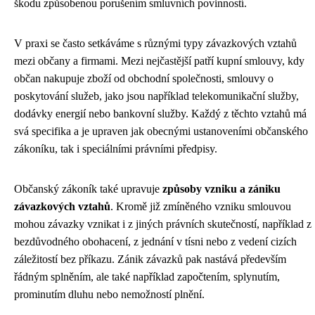
škodu způsobenou porušením smluvních povinností.
V praxi se často setkáváme s různými typy závazkových vztahů
mezi občany a firmami. Mezi nejčastější patří kupní smlouvy, kdy
občan nakupuje zboží od obchodní společnosti, smlouvy o
poskytování služeb, jako jsou například telekomunikační služby,
dodávky energií nebo bankovní služby. Každý z těchto vztahů má
svá specifika a je upraven jak obecnými ustanoveními občanského
zákoníku, tak i speciálními právními předpisy.
Občanský zákoník také upravuje
způsoby vzniku a zániku
závazkových vztahů
. Kromě již zmíněného vzniku smlouvou
mohou závazky vznikat i z jiných právních skutečností, například z
bezdůvodného obohacení, z jednání v tísni nebo z vedení cizích
záležitostí bez příkazu. Zánik závazků pak nastává především
řádným splněním, ale také například započtením, splynutím,
prominutím dluhu nebo nemožností plnění.