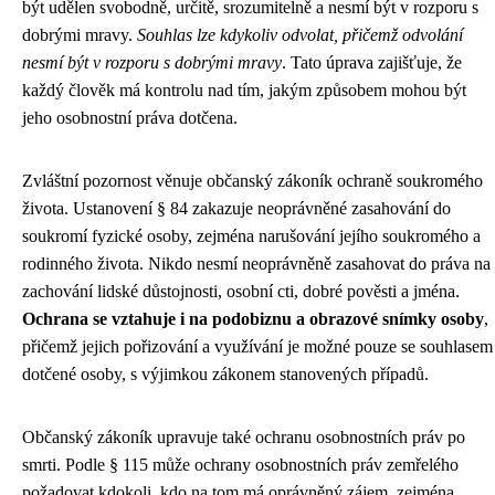
být udělen svobodně, určitě, srozumitelně a nesmí být v rozporu s
dobrými mravy.
Souhlas lze kdykoliv odvolat, přičemž odvolání
nesmí být v rozporu s dobrými mravy
. Tato úprava zajišťuje, že
každý člověk má kontrolu nad tím, jakým způsobem mohou být
jeho osobnostní práva dotčena.
Zvláštní pozornost věnuje občanský zákoník ochraně soukromého
života. Ustanovení § 84 zakazuje neoprávněné zasahování do
soukromí fyzické osoby, zejména narušování jejího soukromého a
rodinného života. Nikdo nesmí neoprávněně zasahovat do práva na
zachování lidské důstojnosti, osobní cti, dobré pověsti a jména.
Ochrana se vztahuje i na podobiznu a obrazové snímky osoby
,
přičemž jejich pořizování a využívání je možné pouze se souhlasem
dotčené osoby, s výjimkou zákonem stanovených případů.
Občanský zákoník upravuje také ochranu osobnostních práv po
smrti. Podle § 115 může ochrany osobnostních práv zemřelého
požadovat kdokoli, kdo na tom má oprávněný zájem, zejména