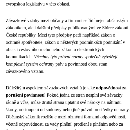
evropskou legislativu v této oblasti.
Závazkové vztahy mezi občany a firmami se řídí nejen občanským
zákoníkem, ale i dalšími předpisy publikovanými ve Sbírce zákonů
České republiky. Mezi tyto předpisy patří například zákon o
ochraně spotřebitele, zákon o některých podmínkách podnikání v
oblasti cestovního ruchu nebo zákon o elektronických
komunikacích.
Všechny tyto právní normy společně vytvářejí
komplexní systém ochrany
práv a povinností obou stran
závazkového vztahu.
Důležitým aspektem závazkových vztahů je také
odpovědnost za
porušení povinností
. Pokud jedna ze stran nesplní své závazky
řádně a včas, může druhá strana uplatnit své nároky na náhradu
škody, odstoupení od smlouvy nebo jiné právní prostředky ochrany.
Občanský zákoník rozlišuje mezi různými formami odpovědnosti,
včetně odpovědnosti za vady plnění, prodlení s plněním nebo za