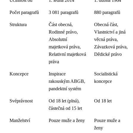
Účinnost od
1. ledna 2014
1. dubna 1964
Počet paragrafů
3 081 paragrafů
880 paragrafů
Struktura
Část obecná,
Obecná část,
Rodinné právo,
Vlastnictví a jiná
Absolutní
věcná práva,
majetková práva,
Závazková práva,
Relativní majetková
Dědické právo
práva
Koncepce
Inspirace
Socialistická
rakouským ABGB,
koncepce
pandektní systém
Svéprávnost
Od 18 let (plná),
Od 18 let
částečná od 15 let
Manželství
Pouze muže a ženy
Pouze muže a
ženy