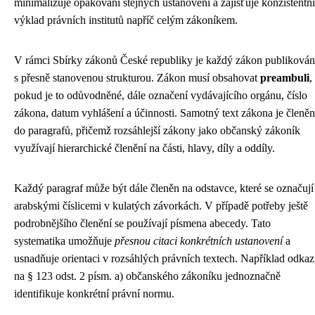
minimalizuje opakování stejných ustanovení a zajišťuje konzistentní
výklad právních institutů napříč celým zákoníkem.
V rámci Sbírky zákonů České republiky je každý zákon publikován
s přesně stanovenou strukturou. Zákon musí obsahovat
preambuli
,
pokud je to odůvodněné, dále označení vydávajícího orgánu, číslo
zákona, datum vyhlášení a účinnosti. Samotný text zákona je členěn
do paragrafů, přičemž rozsáhlejší zákony jako občanský zákoník
využívají hierarchické členění na části, hlavy, díly a oddíly.
Každý paragraf může být dále členěn na odstavce, které se označují
arabskými číslicemi v kulatých závorkách. V případě potřeby ještě
podrobnějšího členění se používají písmena abecedy. Tato
systematika umožňuje
přesnou citaci konkrétních ustanovení
a
usnadňuje orientaci v rozsáhlých právních textech. Například odkaz
na § 123 odst. 2 písm. a) občanského zákoníku jednoznačně
identifikuje konkrétní právní normu.