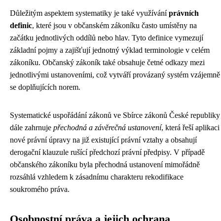
Důležitým aspektem systematiky je také využívání
právních
definic
, které jsou v občanském zákoníku často umístěny na
začátku jednotlivých oddílů nebo hlav. Tyto definice vymezují
základní pojmy a zajišťují jednotný výklad terminologie v celém
zákoníku. Občanský zákoník také obsahuje četné odkazy mezi
jednotlivými ustanoveními, což vytváří provázaný systém vzájemně
se doplňujících norem.
Systematické uspořádání zákonů ve Sbírce zákonů České republiky
dále zahrnuje
přechodná a závěrečná ustanovení
, která řeší aplikaci
nové právní úpravy na již existující právní vztahy a obsahují
derogační klauzule rušící předchozí právní předpisy. V případě
občanského zákoníku byla přechodná ustanovení mimořádně
rozsáhlá vzhledem k zásadnímu charakteru rekodifikace
soukromého práva.
Osobnostní práva a jejich ochrana