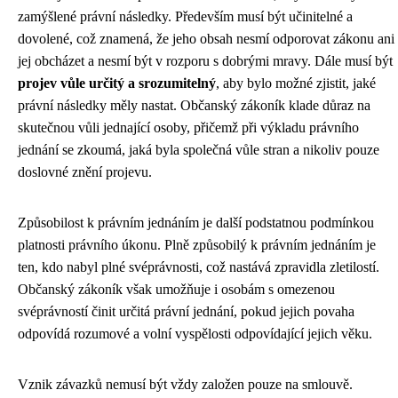
zamýšlené právní následky. Především musí být učinitelné a
dovolené, což znamená, že jeho obsah nesmí odporovat zákonu ani
jej obcházet a nesmí být v rozporu s dobrými mravy. Dále musí být
projev vůle určitý a srozumitelný
, aby bylo možné zjistit, jaké
právní následky měly nastat. Občanský zákoník klade důraz na
skutečnou vůli jednající osoby, přičemž při výkladu právního
jednání se zkoumá, jaká byla společná vůle stran a nikoliv pouze
doslovné znění projevu.
Způsobilost k právním jednáním je další podstatnou podmínkou
platnosti právního úkonu. Plně způsobilý k právním jednáním je
ten, kdo nabyl plné svéprávnosti, což nastává zpravidla zletilostí.
Občanský zákoník však umožňuje i osobám s omezenou
svéprávností činit určitá právní jednání, pokud jejich povaha
odpovídá rozumové a volní vyspělosti odpovídající jejich věku.
Vznik závazků nemusí být vždy založen pouze na smlouvě.