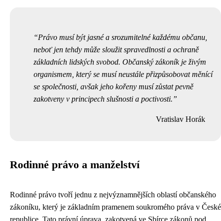
Právo musí být jasné a srozumitelné každému občanu,
neboť jen tehdy může sloužit spravedlnosti a ochraně
základních lidských svobod. Občanský zákoník je živým
organismem, který se musí neustále přizpůsobovat měnící
se společnosti, avšak jeho kořeny musí zůstat pevně
zakotveny v principech slušnosti a poctivosti.
Vratislav Horák
Rodinné právo a manželství
Rodinné právo tvoří jednu z nejvýznamnějších oblastí občanského
zákoníku, který je základním pramenem soukromého práva v České
republice. Tato právní úprava, zakotvená ve Sbírce zákonů pod