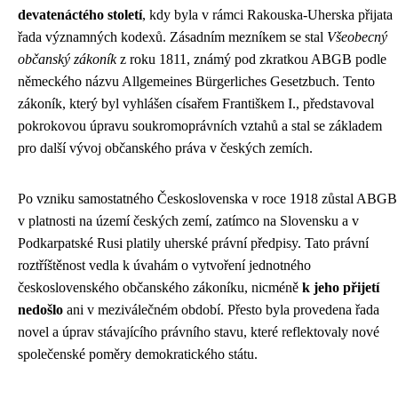
devatenáctého století
, kdy byla v rámci Rakouska-Uherska přijata
řada významných kodexů. Zásadním mezníkem se stal
Všeobecný
občanský zákoník
z roku 1811, známý pod zkratkou ABGB podle
německého názvu Allgemeines Bürgerliches Gesetzbuch. Tento
zákoník, který byl vyhlášen císařem Františkem I., představoval
pokrokovou úpravu soukromoprávních vztahů a stal se základem
pro další vývoj občanského práva v českých zemích.
Po vzniku samostatného Československa v roce 1918 zůstal ABGB
v platnosti na území českých zemí, zatímco na Slovensku a v
Podkarpatské Rusi platily uherské právní předpisy. Tato právní
roztříštěnost vedla k úvahám o vytvoření jednotného
československého občanského zákoníku, nicméně
k jeho přijetí
nedošlo
ani v meziválečném období. Přesto byla provedena řada
novel a úprav stávajícího právního stavu, které reflektovaly nové
společenské poměry demokratického státu.