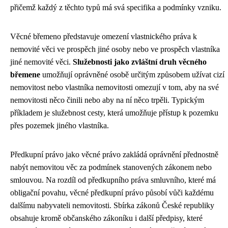
přičemž každý z těchto typů má svá specifika a podmínky vzniku.
Věcné břemeno představuje omezení vlastnického práva k
nemovité věci ve prospěch jiné osoby nebo ve prospěch vlastníka
jiné nemovité věci.
Služebnosti jako zvláštní druh věcného
břemene
umožňují oprávněné osobě určitým způsobem užívat cizí
nemovitost nebo vlastníka nemovitosti omezují v tom, aby na své
nemovitosti něco činili nebo aby na ní něco trpěli. Typickým
příkladem je služebnost cesty, která umožňuje přístup k pozemku
přes pozemek jiného vlastníka.
Předkupní právo jako věcné právo zakládá oprávnění přednostně
nabýt nemovitou věc za podmínek stanovených zákonem nebo
smlouvou. Na rozdíl od předkupního práva smluvního, které má
obligační povahu, věcné předkupní právo působí vůči každému
dalšímu nabyvateli nemovitosti. Sbírka zákonů České republiky
obsahuje kromě občanského zákoníku i další předpisy, které