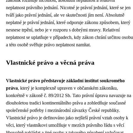
zákoník rozlišuje nicotnost, absolutní neplatnost a relativní
neplatnost právního jednání. Nicotné je právní jednání, které se jen
tváří jako právní jednání, ale ve skutečnosti jím není. Absolutně
neplatné je právní jednání, které odporuje zákonu způsobem, který
nesnese trpění, nebo je v rozporu s dobrými mravy. Relativní
neplatnost se uplatňuje v případech, kdy zákon chrání určitou osobu
a této osobě svěřuje právo neplatnost namítat.
Vlastnické právo a věcná práva
Vlastnické právo představuje základní institut soukromého
práva
, který je komplexně upraven v občanském zákoníku,
konkrétně v zákoně č. 89/2012 Sb. Tato právní úprava navazuje na
dlouholetou tradici kontinentálního práva a zohledňuje současné
společenské potřeby i mezinárodní závazky České republiky.
Vlastnické právo je definováno jako nejširší právní vztah osoby k
věci, který vlastníkovi umožňuje v mezích právního řádu s věcí
libovolně nakládat a jiné osoby z takového působení vylučovat.