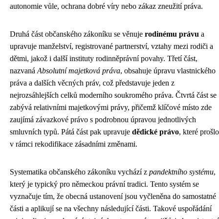
autonomie vůle, ochrana dobré víry nebo zákaz zneužití práva.
Druhá část občanského zákoníku se věnuje
rodinému právu
a
upravuje manželství, registrované partnerství, vztahy mezi rodiči a
dětmi, jakož i další instituty rodinněprávní povahy. Třetí část,
nazvaná
Absolutní majetková práva
, obsahuje úpravu vlastnického
práva a dalších věcných práv, což představuje jeden z
nejrozsáhlejších celků moderního soukromého práva. Čtvrtá část se
zabývá relativními majetkovými právy, přičemž klíčové místo zde
zaujímá závazkové právo s podrobnou úpravou jednotlivých
smluvních typů. Pátá část pak upravuje
dědické právo
, které prošlo
v rámci rekodifikace zásadními změnami.
Systematika občanského zákoníku vychází z
pandektního systému
,
který je typický pro německou právní tradici. Tento systém se
vyznačuje tím, že obecná ustanovení jsou vyčleněna do samostatné
části a aplikují se na všechny následující části. Takové uspořádání