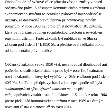
Období po druhé světové válce přineslo zásadní změny v pojetí
občanského práva. S nástupem komunistického režimu a změnou
ekonomického systému na centrálně plánované hospodářství se
ukázalo, že dosavadní právní úprava již nevyhovuje novým
poměrům. V roce 1950 byl proto přijat nový
občanský zákoník
,
který byl výrazně ovlivněn socialistickou ideologií a sovětským
právním myšlením. Tento zákoník byl publikován ve
Sbírce
zákonů
pod číslem 141/1950 Sb. a představoval radikální odklon
od kontinentální právní tradice.
Občanský zákoník z roku 1950 však nevyhovoval dlouhodobě ani
potřebám socialistického státu, a proto byl v roce 1964 nahrazen
novým zákoníkem, který byl vyhlášen ve Sbírce zákonů pod číslem
40/1964 Sb. Tento předpis vycházel z koncepce, podle níž byla
soukromoprávní sféra výrazně omezena
ve prospěch
veřejnoprávních vztahů a státního plánování. Zákoník z roku 1964
přesto přežil pád komunistického režimu v roce 1989 a s četnými
novelami zůstal v platnosti až do roku 2014.