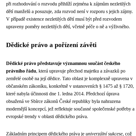
při rozhodování o rozvodu přihlíží zejména k zájmům nezletilých
dětí manželů a posuzuje, zda rozvod není v rozporu s jejich zájmy.
V případě existence nezletilých dětí musí být před rozvodem
upraveny poměry nezletilých dětí, včetně péče o ně a výživného.
Dědické právo a pořízení závěti
Dědické právo představuje významnou součást českého
právního řádu
, která upravuje přechod majetku a závazků po
zemřelé osobě na její dědice. Tato oblast je komplexně upravena v
občanském zákoníku, konkrétně v ustanoveních § 1475 až § 1720,
které nabyla účinnosti dne 1. ledna 2014. Předchozí úprava
obsažená ve Sbírce zákonů České republiky byla nahrazena
modernější koncepcí, jež reflektuje současné společenské potřeby a
evropské trendy v oblasti dědického práva.
Základním principem dědického práva je
univerzální sukcese
, což