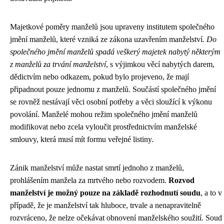
Majetkové poměry manželů jsou upraveny institutem společného
jmění manželů, které vzniká ze zákona uzavřením manželství.
Do
společného jmění manželů spadá veškerý majetek nabytý některým
z manželů za trvání manželství
, s výjimkou věcí nabytých darem,
dědictvím nebo odkazem, pokud bylo projeveno, že mají
připadnout pouze jednomu z manželů. Součástí společného jmění
se rovněž nestávají věci osobní potřeby a věci sloužící k výkonu
povolání. Manželé mohou režim společného jmění manželů
modifikovat nebo zcela vyloučit prostřednictvím manželské
smlouvy, která musí mít formu veřejné listiny.
Zánik manželství může nastat smrtí jednoho z manželů,
prohlášením manžela za mrtvého nebo rozvodem.
Rozvod
manželství je možný pouze na základě rozhodnutí soudu
, a to v
případě, že je manželství tak hluboce, trvale a nenapravitelně
rozvráceno, že nelze očekávat obnovení manželského soužití. Soud