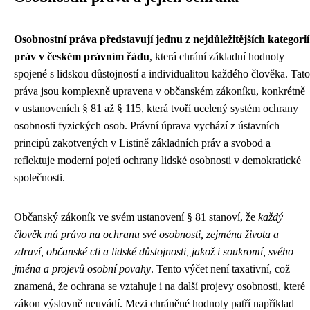
Osobnostní práva představují jednu z nejdůležitějších kategorií
práv v českém právním řádu
, která chrání základní hodnoty
spojené s lidskou důstojností a individualitou každého člověka. Tato
práva jsou komplexně upravena v občanském zákoníku, konkrétně
v ustanoveních § 81 až § 115, která tvoří ucelený systém ochrany
osobnosti fyzických osob. Právní úprava vychází z ústavních
principů zakotvených v Listině základních práv a svobod a
reflektuje moderní pojetí ochrany lidské osobnosti v demokratické
společnosti.
Občanský zákoník ve svém ustanovení § 81 stanoví, že
každý
člověk má právo na ochranu své osobnosti, zejména života a
zdraví, občanské cti a lidské důstojnosti, jakož i soukromí, svého
jména a projevů osobní povahy
. Tento výčet není taxativní, což
znamená, že ochrana se vztahuje i na další projevy osobnosti, které
zákon výslovně neuvádí. Mezi chráněné hodnoty patří například