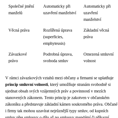
Společné jmění
Automaticky při
Automaticky při
manželů
uzavření manželství
uzavření
manželství
Věcná práva
Rozšířená úprava
Základní věcná
(superficies,
práva
emphyteusis)
Závazkové
Podrobná úprava,
Omezená smluvní
právo
svoboda smluv
volnost
V rámci závazkových vztahů mezi občany a firmami se uplatňuje
princip smluvní volnosti
, který umožňuje stranám svobodně si
ujednat obsah svých vzájemných práv a povinností v mezích
stanovených zákonem. Tento princip je zakotven v občanském
zákoníku a představuje základní kámen soukromého práva. Občané
i firmy tak mohou uzavírat nejrůznější typy smluv, od kupních
smluv přes smlouvy o dílo až po smlouvy mandátní či příkazní.