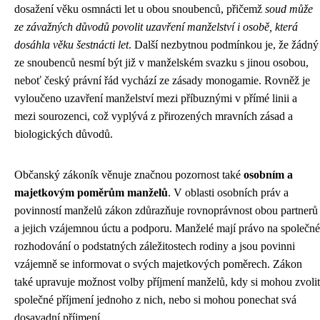
dosažení věku osmnácti let u obou snoubenců, přičemž
soud může
ze závažných důvodů povolit uzavření manželství i osobě, která
dosáhla věku šestnácti let
. Další nezbytnou podmínkou je, že žádný
ze snoubenců nesmí být již v manželském svazku s jinou osobou,
neboť český právní řád vychází ze zásady monogamie. Rovněž je
vyloučeno uzavření manželství mezi příbuznými v přímé linii a
mezi sourozenci, což vyplývá z přirozených mravních zásad a
biologických důvodů.
Občanský zákoník věnuje značnou pozornost také
osobním a
majetkovým poměrům manželů
. V oblasti osobních práv a
povinností manželů zákon zdůrazňuje rovnoprávnost obou partnerů
a jejich vzájemnou úctu a podporu. Manželé mají právo na společné
rozhodování o podstatných záležitostech rodiny a jsou povinni
vzájemně se informovat o svých majetkových poměrech. Zákon
také upravuje možnost volby příjmení manželů, kdy si mohou zvolit
společné příjmení jednoho z nich, nebo si mohou ponechat svá
dosavadní příjmení.