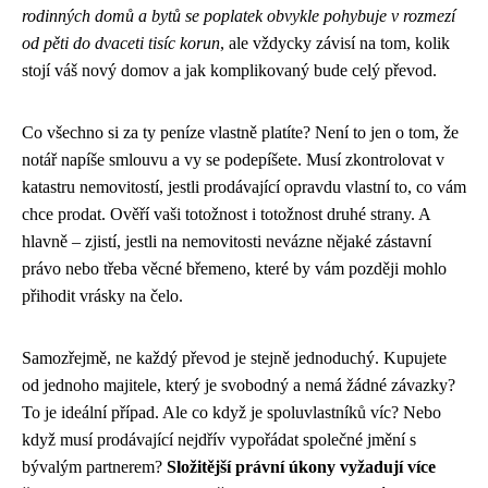
rodinných domů a bytů se poplatek obvykle pohybuje v rozmezí
od pěti do dvaceti tisíc korun
, ale vždycky závisí na tom, kolik
stojí váš nový domov a jak komplikovaný bude celý převod.
Co všechno si za ty peníze vlastně platíte? Není to jen o tom, že
notář napíše smlouvu a vy se podepíšete. Musí zkontrolovat v
katastru nemovitostí, jestli prodávající opravdu vlastní to, co vám
chce prodat. Ověří vaši totožnost i totožnost druhé strany. A
hlavně – zjistí, jestli na nemovitosti nevázne nějaké zástavní
právo nebo třeba věcné břemeno, které by vám později mohlo
přihodit vrásky na čelo.
Samozřejmě, ne každý převod je stejně jednoduchý. Kupujete
od jednoho majitele, který je svobodný a nemá žádné závazky?
To je ideální případ. Ale co když je spoluvlastníků víc? Nebo
když musí prodávající nejdřív vypořádat společné jmění s
bývalým partnerem?
Složitější právní úkony vyžadují více