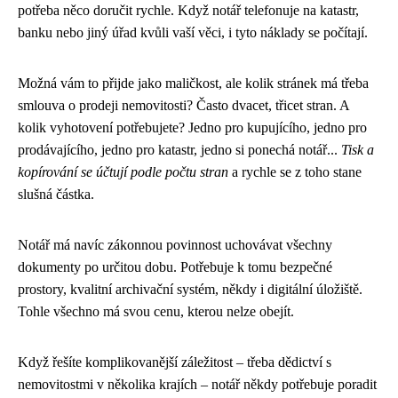
potřeba něco doručit rychle. Když notář telefonuje na katastr,
banku nebo jiný úřad kvůli vaší věci, i tyto náklady se počítají.
Možná vám to přijde jako maličkost, ale kolik stránek má třeba
smlouva o prodeji nemovitosti? Často dvacet, třicet stran. A
kolik vyhotovení potřebujete? Jedno pro kupujícího, jedno pro
prodávajícího, jedno pro katastr, jedno si ponechá notář...
Tisk a
kopírování se účtují podle počtu stran
a rychle se z toho stane
slušná částka.
Notář má navíc zákonnou povinnost uchovávat všechny
dokumenty po určitou dobu. Potřebuje k tomu bezpečné
prostory, kvalitní archivační systém, někdy i digitální úložiště.
Tohle všechno má svou cenu, kterou nelze obejít.
Když řešíte komplikovanější záležitost – třeba dědictví s
nemovitostmi v několika krajích – notář někdy potřebuje poradit