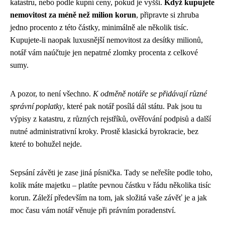
katastru, nebo podle kupní ceny, pokud je vyšší.
Když kupujete
nemovitost za méně než milion korun
, připravte si zhruba
jedno procento z této částky, minimálně ale několik tisíc.
Kupujete-li naopak luxusnější nemovitost za desítky milionů,
notář vám naúčtuje jen nepatrné zlomky procenta z celkové
sumy.
A pozor, to není všechno.
K odměně notáře se přidávají různé
správní poplatky
, které pak notář posílá dál státu. Pak jsou tu
výpisy z katastru, z různých rejstříků, ověřování podpisů a další
nutné administrativní kroky. Prostě klasická byrokracie, bez
které to bohužel nejde.
Sepsání závěti je zase jiná písnička. Tady se neřešíte podle toho,
kolik máte majetku – platíte pevnou částku v řádu několika tisíc
korun. Záleží především na tom, jak složitá vaše závěť je a jak
moc času vám notář věnuje při právním poradenství.