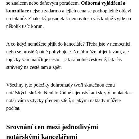
se znalcem nebo daňovým poradcem.
Odborná vyjádření a
konzultace
nejsou zadarmo a jejich cena se pochopitelně objeví
na faktuře. Znalecký posudek k nemovitosti vás klidně vyjde na
několik tisíc korun.
A co když nemůžete přijít do kanceláře? Třeba jste v nemocnici
nebo se prostě špatně pohybujete. Notář může přijet k vám, ale
logicky vám naúčtuje cestu – jak samotné cestovné, tak čas
strávený na cestě tam a zpět.
Všechny tyto položky dohromady tvoří skutečnou cenu
notářských služeb. Není to žádné tajemství ani skrytý poplatek –
notář vám vždycky předem sdělí, s jakými náklady můžete
počítat.
Srovnání cen mezi jednotlivými
notářskými kancelářemi