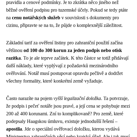
pravidla a cenové podmínky. Je to zkrátka něco jiného než
běžné ověření podpisu pro tuzemské účely. Pokud se tedy ptáte
na
cenu notářských služeb
v souvislosti s dokumenty pro
cizinu, připravte se na to, že půjde o komplexnější záležitost.
Základní tarif za ověření listiny pro zahraniční použití začína
většinou
od 100 do 300 korun za jeden podpis nebo otisk
razítka
. To je ale teprve začátek. K této částce se totiž přidávají
další náklady, které vyplývají z požadavků mezinárodního
ověřování. Notář musí postupovat opravdu pečlivě a dodržet
všechny formality, které konkrétní země vyžaduje.
Často narazíte na pojem
vyšší legalizační doložka
. Ta potvrzuje,
že podpis i pečeť notáře jsou pravé, a její cena se pohybuje mezi
200 až 400 korunami. Zní to komplikovaně? Pro země, které
podepsaly Haagskou úmluvu, existuje jednodušší řešení –
apostila
. Jde o speciální ověřovací doložku, kterou vydává
Ministerstvo zahraničních věcí nebo krajský úřad. Ale i tak musí