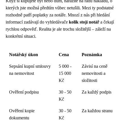
Když si kupujete byt nebo dům, narazíte na řadu nákladů, o
kterých jste možná předtím vůbec netušili. Mezi ty podstatné
rozhodně patří poplatky za notáře. Mnozí z nás při hledání
informací zadávají do vyhledávače
kolik stojí notář
a čekají
rychlou odpověď. Realita je ale trochu složitější – záleží na
konkrétní situaci.
Notářský úkon
Cena
Poznámka
Sepsání kupní smlouvy
5 000 -
Závisí na ceně
na nemovitost
15 000
nemovitosti a
Kč
složitosti
Ověření podpisu
30 - 50
Za každý podpis
Kč
Ověření kopie
30 - 50
Za každou stranu
dokumentu
Kč