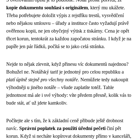
kopie dokumentu souhlasí s originálem
, který mu ukážete.
Třeba potřebujete doložit výpis z rejstříku trestů, vysvědčení
nebo nějakou smlouvu – úřady a instituce často vyžadují právě
ověřenou kopii, ne jen obyčejný výtisk z tiskárny. Cena je opět
třicet korun, tentokrát za každou započatou stránku. I když je na
papíře jen pár řádků, počítá se to jako celá stránka.
Nejde to nějak zlevnit, když přinesu víc dokumentů najednou?
Bohužel ne. Notářský tarif je jednotný pro celou republiku a
platí úplně stejně pro všechny notáře
. Nemůžete tedy nakoupit
výhodněji u jiného notáře – všude zaplatíte totéž. Tahle
jednotnost má ale i své výhody: víte předem přesně, kolik vás to
bude stát, ať už jdete kamkoliv.
Počítejte ale s tím, že k základní ceně přibude ještě drobnost
navíc.
Správní poplatek za použití úřední pečeti
činí pět
korun. Když si necháte kopírovat dokumenty přímo v kanceláři,