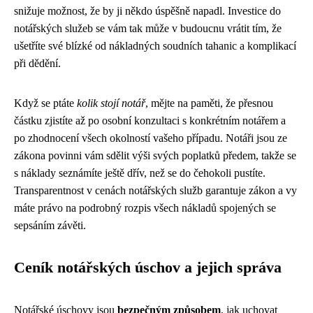
snižuje možnost, že by ji někdo úspěšně napadl. Investice do
notářských služeb se vám tak může v budoucnu vrátit tím, že
ušetříte své blízké od nákladných soudních tahanic a komplikací
při dědění.
Když se ptáte
kolik stojí notář
, mějte na paměti, že přesnou
částku zjistíte až po osobní konzultaci s konkrétním notářem a
po zhodnocení všech okolností vašeho případu. Notáři jsou ze
zákona povinni vám sdělit výši svých poplatků předem, takže se
s náklady seznámíte ještě dřív, než se do čehokoli pustíte.
Transparentnost v cenách notářských služb garantuje zákon a vy
máte právo na podrobný rozpis všech nákladů spojených se
sepsáním závěti.
Ceník notářských úschov a jejich správa
Notářské úschovy jsou
bezpečným způsobem
, jak uchovat