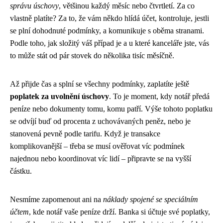
správu úschovy
, většinou každý měsíc nebo čtvrtletí. Za co
vlastně platíte? Za to, že vám někdo hlídá účet, kontroluje, jestli
se plní dohodnuté podmínky, a komunikuje s oběma stranami.
Podle toho, jak složitý váš případ je a u které kanceláře jste, vás
to může stát od pár stovek do několika tisíc měsíčně.
Až přijde čas a splní se všechny podmínky, zaplatíte ještě
poplatek za uvolnění úschovy
. To je moment, kdy notář předá
peníze nebo dokumenty tomu, komu patří. Výše tohoto poplatku
se odvíjí buď od procenta z uchovávaných peněz, nebo je
stanovená pevně podle tarifu. Když je transakce
komplikovanější – třeba se musí ověřovat víc podmínek
najednou nebo koordinovat víc lidí – připravte se na vyšší
částku.
Nesmíme zapomenout ani na
náklady spojené se speciálním
účtem
, kde notář vaše peníze drží. Banka si účtuje své poplatky,