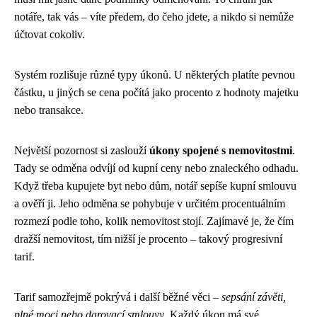
notáře, tak vás – víte předem, do čeho jdete, a nikdo si nemůže
účtovat cokoliv.
Systém rozlišuje různé typy úkonů. U některých platíte pevnou
částku, u jiných se cena počítá jako procento z hodnoty majetku
nebo transakce.
Největší pozornost si zaslouží
úkony spojené s nemovitostmi
.
Tady se odměna odvíjí od kupní ceny nebo znaleckého odhadu.
Když třeba kupujete byt nebo dům, notář sepíše kupní smlouvu
a ověří ji. Jeho odměna se pohybuje v určitém procentuálním
rozmezí podle toho, kolik nemovitost stojí. Zajímavé je, že čím
dražší nemovitost, tím nižší je procento – takový progresivní
tarif.
Tarif samozřejmě pokrývá i další běžné věci –
sepsání závěti,
plné moci nebo darovací smlouvy
. Každý úkon má své