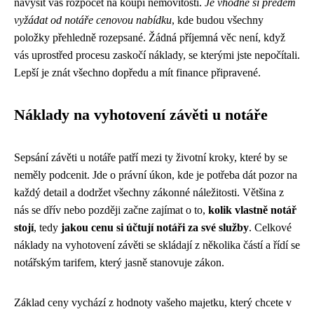
navýšit váš rozpočet na koupi nemovitosti.
Je vhodné si předem
vyžádat od notáře cenovou nabídku
, kde budou všechny
položky přehledně rozepsané. Žádná příjemná věc není, když
vás uprostřed procesu zaskočí náklady, se kterými jste nepočítali.
Lepší je znát všechno dopředu a mít finance připravené.
Náklady na vyhotovení závěti u notáře
Sepsání závěti u notáře patří mezi ty životní kroky, které by se
neměly podcenit. Jde o právní úkon, kde je potřeba dát pozor na
každý detail a dodržet všechny zákonné náležitosti. Většina z
nás se dřív nebo později začne zajímat o to,
kolik vlastně notář
stojí
, tedy
jakou cenu si účtují notáři za své služby
. Celkové
náklady na vyhotovení závěti se skládají z několika částí a řídí se
notářským tarifem, který jasně stanovuje zákon.
Základ ceny vychází z hodnoty vašeho majetku, který chcete v