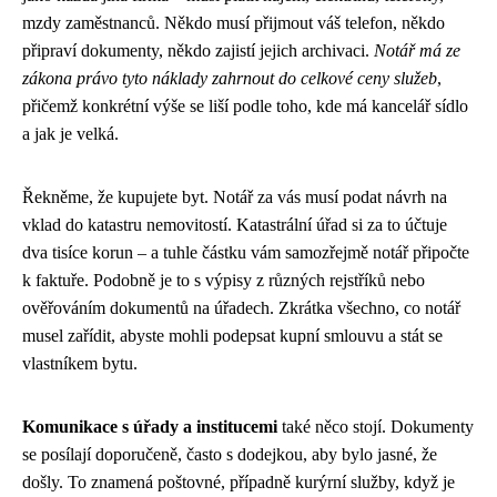
mzdy zaměstnanců. Někdo musí přijmout váš telefon, někdo
připraví dokumenty, někdo zajistí jejich archivaci.
Notář má ze
zákona právo tyto náklady zahrnout do celkové ceny služeb
,
přičemž konkrétní výše se liší podle toho, kde má kancelář sídlo
a jak je velká.
Řekněme, že kupujete byt. Notář za vás musí podat návrh na
vklad do katastru nemovitostí. Katastrální úřad si za to účtuje
dva tisíce korun – a tuhle částku vám samozřejmě notář připočte
k faktuře. Podobně je to s výpisy z různých rejstříků nebo
ověřováním dokumentů na úřadech. Zkrátka všechno, co notář
musel zařídit, abyste mohli podepsat kupní smlouvu a stát se
vlastníkem bytu.
Komunikace s úřady a institucemi
také něco stojí. Dokumenty
se posílají doporučeně, často s dodejkou, aby bylo jasné, že
došly. To znamená poštovné, případně kurýrní služby, když je