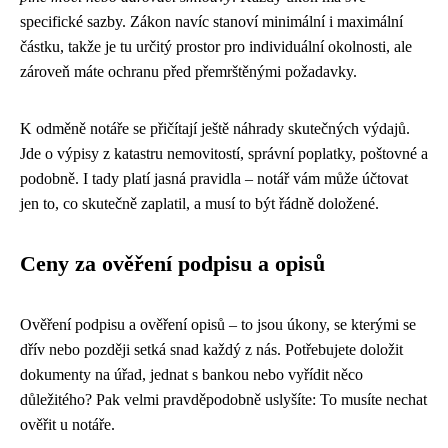
specifické sazby. Zákon navíc stanoví minimální i maximální
částku, takže je tu určitý prostor pro individuální okolnosti, ale
zároveň máte ochranu před přemrštěnými požadavky.
K odměně notáře se přičítají ještě náhrady skutečných výdajů.
Jde o výpisy z katastru nemovitostí, správní poplatky, poštovné a
podobně. I tady platí jasná pravidla – notář vám může účtovat
jen to, co skutečně zaplatil, a musí to být řádně doložené.
Ceny za ověření podpisu a opisů
Ověření podpisu a ověření opisů – to jsou úkony, se kterými se
dřív nebo později setká snad každý z nás. Potřebujete doložit
dokumenty na úřad, jednat s bankou nebo vyřídit něco
důležitého? Pak velmi pravděpodobně uslyšíte: To musíte nechat
ověřit u notáře.