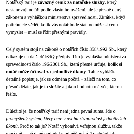
Notářský tarif je
závazný ceník za notářské služby
, který
nestanovují notáři podle vlastního uvážení, ale je přesně daný
zákonem a vyhláškou ministerstva spravedlnosti. Zkrátka, když
potřebujete vědět, kolik vás notář bude stát, nemůže si cenu
vymyslet – musí se řídit přesnými pravidly.
Celý systém stojí na zákoně o notářích číslo 358/1992 Sb., který
odkazuje na další důležitý předpis. Tím je vyhláška ministerstva
spravedlnosti číslo 196/2001 Sb., která přesně určuje,
kolik si
notář může účtovat za jednotlivé úkony
. Tahle vyhláška
detailně popisuje, jak se odměna počítá – záleží na tom, co
přesně děláte, jak je to složité a jakou hodnotu má věc, kterou
řešíte.
Důležité je, že notářský tarif není jedna pevná suma. Jde o
promyšlený systém, který bere v úvahu různorodost jednotlivých
úkonů
. Proč to tak je? Notář vykonává veřejnou službu, takže
musí mít jasně dané podmínky odměňování. To chrání jak