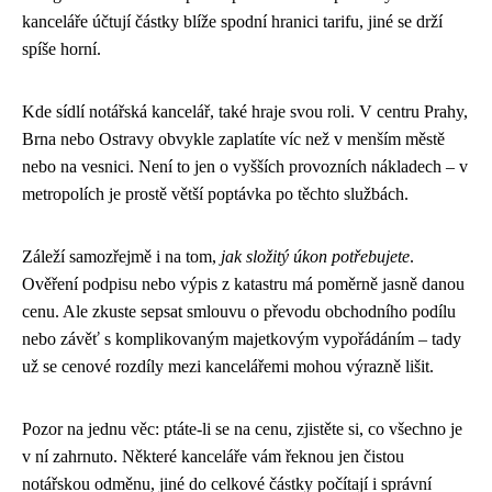
kanceláře účtují částky blíže spodní hranici tarifu, jiné se drží
spíše horní.
Kde sídlí notářská kancelář, také hraje svou roli. V centru Prahy,
Brna nebo Ostravy obvykle zaplatíte víc než v menším městě
nebo na vesnici. Není to jen o vyšších provozních nákladech – v
metropolích je prostě větší poptávka po těchto službách.
Záleží samozřejmě i na tom,
jak složitý úkon potřebujete
.
Ověření podpisu nebo výpis z katastru má poměrně jasně danou
cenu. Ale zkuste sepsat smlouvu o převodu obchodního podílu
nebo závěť s komplikovaným majetkovým vypořádáním – tady
už se cenové rozdíly mezi kancelářemi mohou výrazně lišit.
Pozor na jednu věc: ptáte-li se na cenu, zjistěte si, co všechno je
v ní zahrnuto. Některé kanceláře vám řeknou jen čistou
notářskou odměnu, jiné do celkové částky počítají i správní