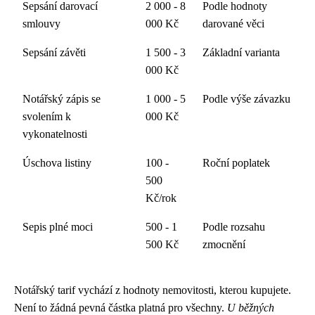
Sepsání darovací
2 000 - 8
Podle hodnoty
smlouvy
000 Kč
darované věci
Sepsání závěti
1 500 - 3
Základní varianta
000 Kč
Notářský zápis se
1 000 - 5
Podle výše závazku
svolením k
000 Kč
vykonatelnosti
Úschova listiny
100 -
Roční poplatek
500
Kč/rok
Sepis plné moci
500 - 1
Podle rozsahu
500 Kč
zmocnění
Notářský tarif vychází z hodnoty nemovitosti, kterou kupujete.
Není to žádná pevná částka platná pro všechny.
U běžných