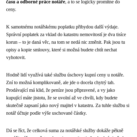
času a odborné práce notáře
, a to se logicky promítne do
ceny.
K samotnému notářskému poplatku přibydou další výdaje.
Správní poplatek za vklad do katastru nemovitostí je dva tisíce
korun – to je daná věc, na tom se nedá nic změnit. Pak jsou tu
opisy a kopie smlouvy, které si možná budete chtít nechat
vyhotovit.
Hodně lidí využívá také službu úschovy kupní ceny u notáře.
Zní to možná komplikovaně, ale jde o docela chytrý tah.
Prodávající má klid, že peníze jsou připravené, a vy jako
kupující máte jistotu, že se uvolní až ve chvíli, kdy budete
skutečně zapsaní jako nový majitel v katastru. Za tuhle službu si
notář účtuje podle výše uschované částky.
Dá se říct, že celková suma za notářské služby dokáže pěkně