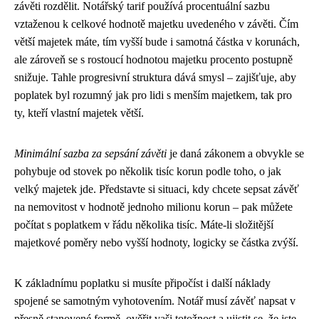
závěti rozdělit. Notářský tarif používá procentuální sazbu
vztaženou k celkové hodnotě majetku uvedeného v závěti. Čím
větší majetek máte, tím vyšší bude i samotná částka v korunách,
ale zároveň se s rostoucí hodnotou majetku procento postupně
snižuje. Tahle progresivní struktura dává smysl – zajišťuje, aby
poplatek byl rozumný jak pro lidi s menším majetkem, tak pro
ty, kteří vlastní majetek větší.
Minimální sazba za sepsání závěti
je daná zákonem a obvykle se
pohybuje od stovek po několik tisíc korun podle toho, o jak
velký majetek jde. Představte si situaci, kdy chcete sepsat závěť
na nemovitost v hodnotě jednoho milionu korun – pak můžete
počítat s poplatkem v řádu několika tisíc. Máte-li složitější
majetkové poměry nebo vyšší hodnoty, logicky se částka zvýší.
K základnímu poplatku si musíte připočíst i další náklady
spojené se samotným vyhotovením. Notář musí závěť napsat v
přesně stanovené formě, ověřit vaši totožnost a ujistit se, že jste