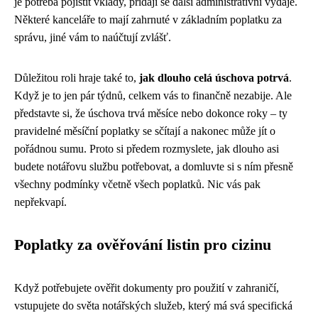
je potřeba pojistit vklady, přidají se další administrativní výdaje.
Některé kanceláře to mají zahrnuté v základním poplatku za
správu, jiné vám to naúčtují zvlášť.
Důležitou roli hraje také to,
jak dlouho celá úschova potrvá
.
Když je to jen pár týdnů, celkem vás to finančně nezabije. Ale
představte si, že úschova trvá měsíce nebo dokonce roky – ty
pravidelné měsíční poplatky se sčítají a nakonec může jít o
pořádnou sumu. Proto si předem rozmyslete, jak dlouho asi
budete notářovu službu potřebovat, a domluvte si s ním přesně
všechny podmínky včetně všech poplatků. Nic vás pak
nepřekvapí.
Poplatky za ověřování listin pro cizinu
Když potřebujete ověřit dokumenty pro použití v zahraničí,
vstupujete do světa notářských služeb, který má svá specifická