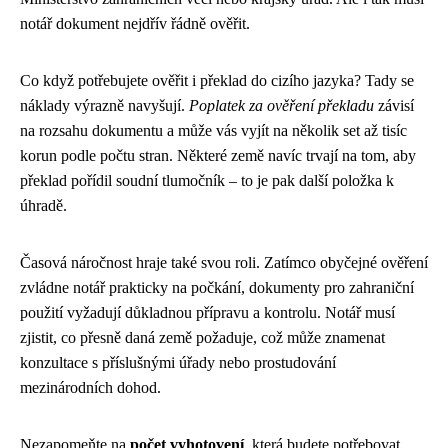
notář dokument nejdřív řádně ověřit.
Co když potřebujete ověřit i překlad do cizího jazyka? Tady se
náklady výrazně navyšují.
Poplatek za ověření překladu
závisí
na rozsahu dokumentu a může vás vyjít na několik set až tisíc
korun podle počtu stran. Některé země navíc trvají na tom, aby
překlad pořídil soudní tlumočník – to je pak další položka k
úhradě.
Časová náročnost hraje také svou roli. Zatímco obyčejné ověření
zvládne notář prakticky na počkání, dokumenty pro zahraniční
použití vyžadují důkladnou přípravu a kontrolu. Notář musí
zjistit, co přesně daná země požaduje, což může znamenat
konzultace s příslušnými úřady nebo prostudování
mezinárodních dohod.
Nezapomeňte na
počet vyhotovení
, která budete potřebovat.