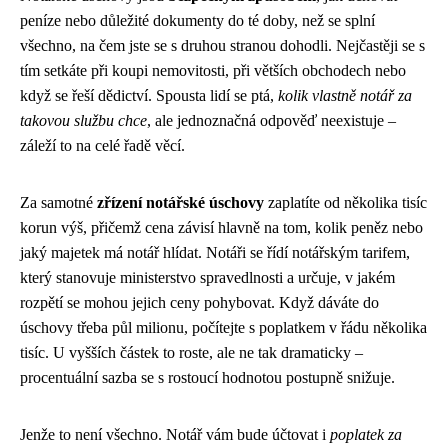
peníze nebo důležité dokumenty do té doby, než se splní
všechno, na čem jste se s druhou stranou dohodli. Nejčastěji se s
tím setkáte při koupi nemovitosti, při větších obchodech nebo
když se řeší dědictví. Spousta lidí se ptá,
kolik vlastně notář za
takovou službu chce
, ale jednoznačná odpověď neexistuje –
záleží to na celé řadě věcí.
Za samotné
zřízení notářské úschovy
zaplatíte od několika tisíc
korun výš, přičemž cena závisí hlavně na tom, kolik peněz nebo
jaký majetek má notář hlídat. Notáři se řídí notářským tarifem,
který stanovuje ministerstvo spravedlnosti a určuje, v jakém
rozpětí se mohou jejich ceny pohybovat. Když dáváte do
úschovy třeba půl milionu, počítejte s poplatkem v řádu několika
tisíc. U vyšších částek to roste, ale ne tak dramaticky –
procentuální sazba se s rostoucí hodnotou postupně snižuje.
Jenže to není všechno. Notář vám bude účtovat i
poplatek za