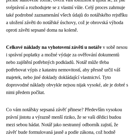
svéprávní a rozhodujete se z vlastní vůle. Celý proces zahrnuje
také podrobné zaznamenání všech údajů do notářského rejstříku
a uložení závěti do notářské úschovy, což je obrovská výhoda
oproti závěti sepsané doma na koleně.
Celkové náklady na vyhotovení závěti u notáře
v sobě nesou
i správní poplatky a možné výdaje za ověřování dokumentů
nebo zajištění potřebných podkladů. Notář může třeba
potřebovat výpis z katastru nemovitostí, aby přesně určil váš
majetek, nebo jiné doklady dokládající vlastnictví. Tyto
doprovodné náklady obvykle nejsou nijak vysoké, ale je dobré s
nimi předem počítat.
Co vám notářsky sepsaná závěť přinese? Především vysokou
právní jistotu a výrazně menší riziko, že se vaši dědici budou
mezi sebou hádat. Notář jako nestranný odborník zajistí, že
závěť bude formulovaná jasně a podle zákona, což hodně