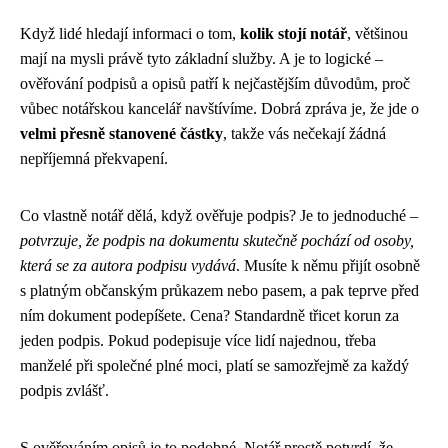
Když lidé hledají informaci o tom,
kolik stojí notář
, většinou
mají na mysli právě tyto základní služby. A je to logické –
ověřování podpisů a opisů patří k nejčastějším důvodům, proč
vůbec notářskou kancelář navštívíme. Dobrá zpráva je, že jde o
velmi přesně stanovené částky
, takže vás nečekají žádná
nepříjemná překvapení.
Co vlastně notář dělá, když ověřuje podpis? Je to jednoduché –
potvrzuje, že podpis na dokumentu skutečně pochází od osoby,
která se za autora podpisu vydává
. Musíte k němu přijít osobně
s platným občanským průkazem nebo pasem, a pak teprve před
ním dokument podepíšete. Cena? Standardně třicet korun za
jeden podpis. Pokud podepisuje více lidí najednou, třeba
manželé při společné plné moci, platí se samozřejmě za každý
podpis zvlášť.
S ověřováním opisů je to podobné. Notář prostě potvrdí, že