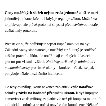
Ceny notářských služeb nejsou zcela jednotné
a liší se mezi
jednotlivými kancelářemi, i když je reguluje zákon. Možná vás
to překvapí, ale právě proto má smysl si před návštěvou notáře
udělat malý průzkum.
Představte si, že potřebujete sepsat kupní smlouvu na byt.
Základní sazby sice stanovuje notářský tarif, který je součástí
našeho právního řádu, ale notáři mají v určitých oblastech
prostor pro vlastní uvážení.
Notářský tarif určuje minimální i
maximální sazby
pro různé úkony – konkrétní částka se pak
pohybuje někde mezi těmito hranicemi.
Co tedy ovlivňuje, kolik nakonec zaplatíte?
Výše notářské
odměny závisí na hodnotě předmětu úkonu.
Když kupujete
nemovitost za tři miliony, zaplatíte víc než při koupi za milion. Je
to logické – odměna se počítá právě z této kupní ceny. Některé