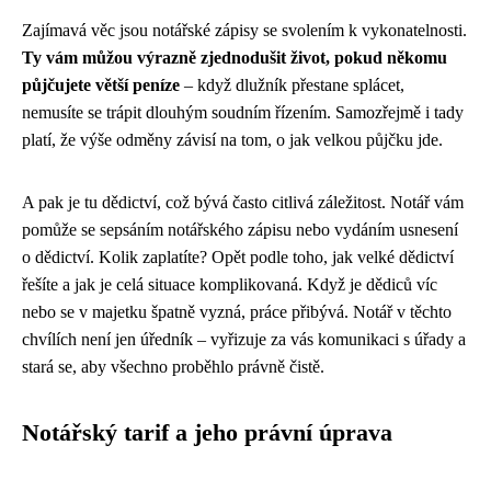
Zajímavá věc jsou notářské zápisy se svolením k vykonatelnosti.
Ty vám můžou výrazně zjednodušit život, pokud někomu
půjčujete větší peníze
– když dlužník přestane splácet,
nemusíte se trápit dlouhým soudním řízením. Samozřejmě i tady
platí, že výše odměny závisí na tom, o jak velkou půjčku jde.
A pak je tu dědictví, což bývá často citlivá záležitost. Notář vám
pomůže se sepsáním notářského zápisu nebo vydáním usnesení
o dědictví. Kolik zaplatíte? Opět podle toho, jak velké dědictví
řešíte a jak je celá situace komplikovaná. Když je dědiců víc
nebo se v majetku špatně vyzná, práce přibývá. Notář v těchto
chvílích není jen úředník – vyřizuje za vás komunikaci s úřady a
stará se, aby všechno proběhlo právně čistě.
Notářský tarif a jeho právní úprava