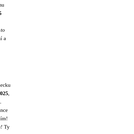
mu
5
 to
í a
mecku
025
,
.
ance
ním!
m!
Ty