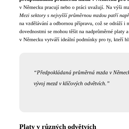
v Německu pracují nebo o práci uvažují. Na výši mz
Mezi sektory s nejvyšší průměrnou mzdou patří napřík
na vzdělávání a odbornou přípravu, což se odráží i
dovednostmi se mohou těšit na nadprůměrné platy a š
v Německu vytváří ideální podmínky pro ty, kteří hle
Předpokládaná průměrná mzda v Německu p
vývoj mezd v klíčových odvětvích.
Platy v různých odvětvích