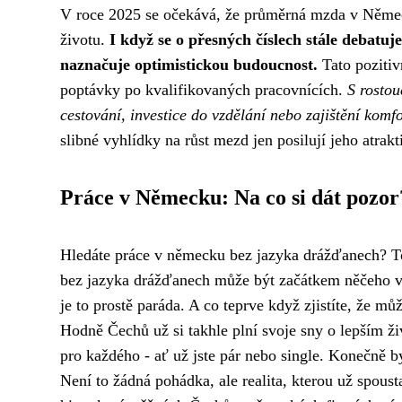
V roce 2025 se očekává, že průměrná mzda v Němec
životu.
I když se o přesných číslech stále deba
naznačuje optimistickou budoucnost.
Tato pozitiv
poptávky po kvalifikovaných pracovnících.
S rostou
cestování, investice do vzdělání nebo zajištění komfo
slibné vyhlídky na růst mezd jen posilují jeho atraktiv
Práce v Německu: Na co si dát pozor
Hledáte
práce v německu bez jazyka drážďanech
? T
bez jazyka drážďanech může být začátkem něčeho v
je to prostě paráda. A co teprve když zjistíte, že m
Hodně Čechů už si takhle plní svoje sny o lepším ž
pro každého - ať už jste pár nebo single. Konečně
Není to žádná pohádka, ale realita, kterou už spoust