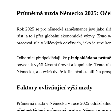
Průměrná mzda Německo 2025: Oče
Rok 2025 se pro německé zaměstnance jeví jako sli
růst, a to i přes globální ekonomické výzvy.
Tento po
pracovní síle v klíčových odvětvích, jako je strojíren
Odborníci předpokládají, že
předpokládaná průmě
povede k vyšší životní úrovni a kupní síle. Tento rů
Německu, a otevírá dveře k finanční stabilitě a prosp
Faktory ovlivňující výši mzdy
Průměrná mzda v Německu v roce 2025 odráží silnou
předpokládaná průměrná mzda v Německu pro r