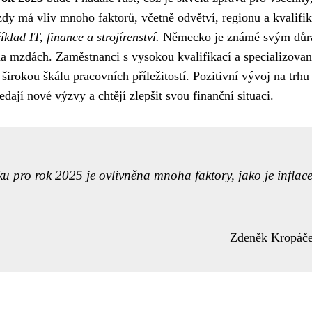
dy má vliv mnoho faktorů, včetně odvětví, regionu a kvalifik
lad IT, finance a strojírenství.
Německo je známé svým dů
 na mzdách. Zaměstnanci s vysokou kvalifikací a specializova
irokou škálu pracovních příležitostí. Pozitivní vývoj na trhu
dají nové výzvy a chtějí zlepšit svou finanční situaci.
ro rok 2025 je ovlivněna mnoha faktory, jako je inflace
Zdeněk Kropáč