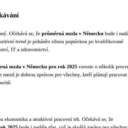
kávání
bný. Očekává se, že
průměrná mzda v Německu
bude i nad
zitivní trend
je poháněn silnou poptávkou po kvalifikované
ství, IT a zdravotnictví.
rná mzda v Německu pro rok 2025
vzroste o několik proce
st mezd je dobrou zprávou pro všechny, kteří plánují pracovat
eritě.
 ekonomiku a atraktivní pracovní trh. Očekává se, že
ok 2025
bude i nadále růst, což je skvělá zpráva pro všechny,