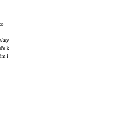
to
platy
eře k
ům i