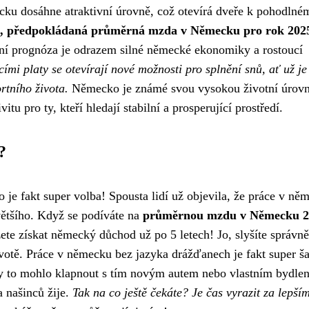
ku dosáhne atraktivní úrovně, což otevírá dveře k pohodlné
tuje, předpokládaná průměrná mzda v Německu pro rok 202
ní prognóza je odrazem silné německé ekonomiky a rostoucí
cími platy se otevírají nové možnosti pro splnění snů, ať už je
rtního života.
Německo je známé svou vysokou životní úrovn
itu pro ty, kteří hledají stabilní a prosperující prostředí.
?
o je fakt super volba! Spousta lidí už objevila, že práce v ně
ětšího. Když se podíváte na
průměrnou mzdu v Německu 2
ůžete získat německý důchod už po 5 letech! Jo, slyšíte správně
ivotě. Práce v německu bez jazyka drážďanech je fakt super š
 by to mohlo klapnout s tím novým autem nebo vlastním bydle
a našinců žije.
Tak na co ještě čekáte? Je čas vyrazit za lepší