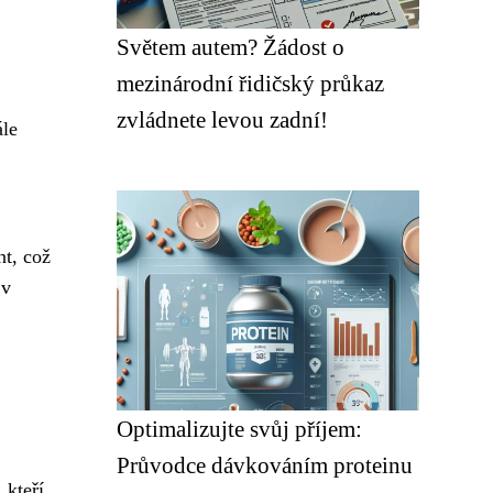
Světem autem? Žádost o
mezinárodní řidičský průkaz
zvládnete levou zadní!
ále
nt, což
 v
Optimalizujte svůj příjem:
Průvodce dávkováním proteinu
 kteří