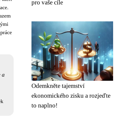
pro vaše cíle
ace.
razem
nými
 práce
 a
Odemkněte tajemství
ekonomického zisku a rozjeďte
ek
to naplno!