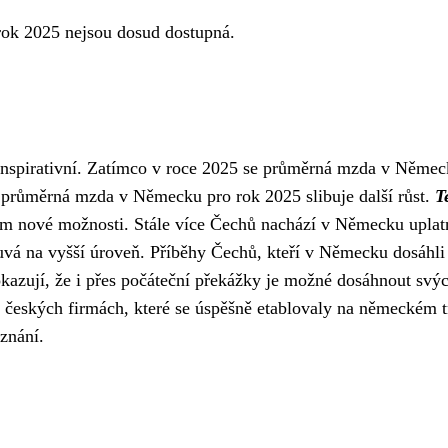
rok 2025 nejsou dosud dostupná.
inspirativní. Zatímco v roce 2025 se průměrná mzda v Něme
á průměrná mzda v Německu pro rok 2025 slibuje další růst.
T
 nové možnosti. Stále více Čechů nachází v Německu uplat
uvá na vyšší úroveň. Příběhy Čechů, kteří v Německu dosáhli
okazují, že i přes počáteční překážky je možné dosáhnout svý
v českých firmách, které se úspěšně etablovaly na německém t
znání.