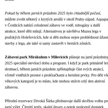
Pokud by během jarních prázdnin 2025 bylo chladnější počasí
,
můžete zvolit některý z krytých areálů v okolí Prahy-západ. Aquap
v Čestlicích nabízí celodenní zábavu ve vodě, tobogány a další
atrakce, které děti milují. Alternativou je návštěva Muzea lega v
pražských Holešovicích, kde si děti mohou nejen prohlédnout úžas
stavby z lega, ale také si samy zastavět v herních zónách.
Zábavní park Mirákulum v Milovicích
plánuje na jarní prázdnin
2025 speciální otevírací dobu a program. I když je park primárně let
destinací, během jarních prázdnin zpřístupňuje část svých atrakcí,
včetně vnitřních prostor s prolézačkami a herními prvky. Pro děti v
věkových kategorií je to místo, kde mohou strávit celý den aktivní
zábavou.
Přírodní rezervace Divoká Šárka představuje další skvělou volbu pr
jarní výlet. Členitý terén, skalní útvary a potok poskytují dostatek