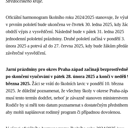
Středočeského kraje.
Oficiální harmonogram školního roku 2024/2025 stanovuje, že výu
v prvním pololetí bude ukončena ve čtvrtek 30. ledna 2025, kdy žác
obdrží výpis z vysvědčení. Následně bude v pátek 31. ledna 2025
jednodenní pololetní prázdniny. Druhé pololetí začíná v pondělí 3.
února 2025 a potrvá až do 27. června 2025, kdy bude žákům předá
závěrečné vysvědčení.
Jarní prázdniny pro okres Praha-západ začínají bezprostředně
po skončení vyučování v pátek 28. února 2025 a končí v neděli 
března 2025.
Žáci se vrátí do školních lavic v pondělí 10. března
2025. Je důležité poznamenat, že všechny školy v okrese Praha-záp
musí tento termín dodržet, neboť je závazně stanoven ministerstvem
Rodiče by si měli toto datum poznamenat s dostatečným předstihem
aby mohli naplánovat rodinný program či případnou dovolenou.