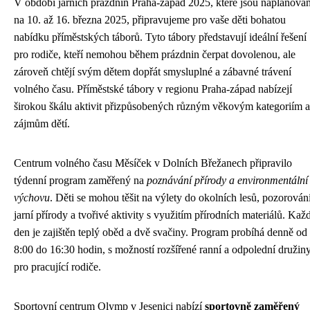
V období jarních prázdnin Praha-západ 2025, které jsou naplánová
na 10. až 16. března 2025, připravujeme pro vaše děti bohatou
nabídku příměstských táborů. Tyto tábory představují ideální řešení
pro rodiče, kteří nemohou během prázdnin čerpat dovolenou, ale
zároveň chtějí svým dětem dopřát smysluplné a zábavné trávení
volného času. Příměstské tábory v regionu Praha-západ nabízejí
širokou škálu aktivit přizpůsobených různým věkovým kategoriím a
zájmům dětí.
Centrum volného času Měsíček v Dolních Břežanech připravilo
týdenní program zaměřený na
poznávání přírody a environmentální
výchovu
. Děti se mohou těšit na výlety do okolních lesů, pozorován
jarní přírody a tvořivé aktivity s využitím přírodních materiálů. Kaž
den je zajištěn teplý oběd a dvě svačiny. Program probíhá denně od
8:00 do 16:30 hodin, s možností rozšířené ranní a odpolední družin
pro pracující rodiče.
Sportovní centrum Olymp v Jesenici nabízí
sportovně zaměřený