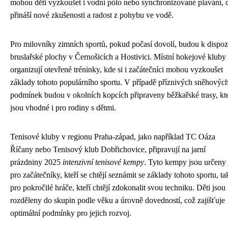
mohou děti vyzkoušet i vodní pólo nebo synchronizované plavání, 
přináší nové zkušenosti a radost z pohybu ve vodě.
Pro milovníky zimních sportů, pokud počasí dovolí, budou k dispoz
bruslařské plochy v Černošicích a Hostivici. Místní hokejové kluby
organizují otevřené tréninky, kde si i začátečníci mohou vyzkoušet
základy tohoto populárního sportu. V případě příznivých sněhovýc
podmínek budou v okolních kopcích připraveny běžkařské trasy, kt
jsou vhodné i pro rodiny s dětmi.
Tenisové kluby v regionu Praha-západ, jako například TC Oáza
Říčany nebo Tenisový klub Dobřichovice, připravují na jarní
prázdniny 2025
intenzivní tenisové kempy
. Tyto kempy jsou určeny 
pro začátečníky, kteří se chtějí seznámit se základy tohoto sportu, ta
pro pokročilé hráče, kteří chtějí zdokonalit svou techniku. Děti jsou
rozděleny do skupin podle věku a úrovně dovedností, což zajišťuje
optimální podmínky pro jejich rozvoj.