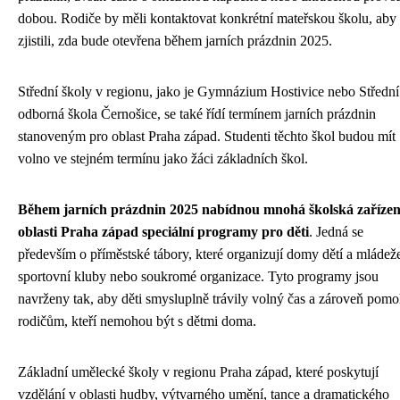
dobou. Rodiče by měli kontaktovat konkrétní mateřskou školu, aby
zjistili, zda bude otevřena během jarních prázdnin 2025.
Střední školy v regionu, jako je Gymnázium Hostivice nebo Střední
odborná škola Černošice, se také řídí termínem jarních prázdnin
stanoveným pro oblast Praha západ. Studenti těchto škol budou mít
volno ve stejném termínu jako žáci základních škol.
Během jarních prázdnin 2025 nabídnou mnohá školská zařízen
oblasti Praha západ speciální programy pro děti
. Jedná se
především o příměstské tábory, které organizují domy dětí a mládež
sportovní kluby nebo soukromé organizace. Tyto programy jsou
navrženy tak, aby děti smysluplně trávily volný čas a zároveň pomo
rodičům, kteří nemohou být s dětmi doma.
Základní umělecké školy v regionu Praha západ, které poskytují
vzdělání v oblasti hudby, výtvarného umění, tance a dramatického