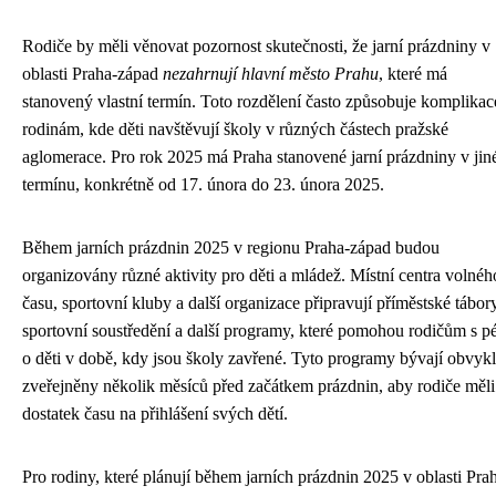
Rodiče by měli věnovat pozornost skutečnosti, že jarní prázdniny v
oblasti Praha-západ
nezahrnují hlavní město Prahu
, které má
stanovený vlastní termín. Toto rozdělení často způsobuje komplikac
rodinám, kde děti navštěvují školy v různých částech pražské
aglomerace. Pro rok 2025 má Praha stanovené jarní prázdniny v ji
termínu, konkrétně od 17. února do 23. února 2025.
Během jarních prázdnin 2025 v regionu Praha-západ budou
organizovány různé aktivity pro děti a mládež. Místní centra volnéh
času, sportovní kluby a další organizace připravují příměstské tábory
sportovní soustředění a další programy, které pomohou rodičům s p
o děti v době, kdy jsou školy zavřené. Tyto programy bývají obvyk
zveřejněny několik měsíců před začátkem prázdnin, aby rodiče měli
dostatek času na přihlášení svých dětí.
Pro rodiny, které plánují během jarních prázdnin 2025 v oblasti Pra