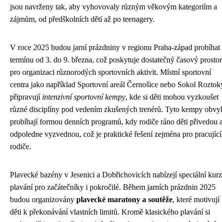
jsou navrženy tak, aby vyhovovaly různým věkovým kategoriím a
zájmům, od předškolních dětí až po teenagery.
V roce 2025 budou jarní prázdniny v regionu Praha-západ probíhat
termínu od 3. do 9. března, což poskytuje dostatečný časový prostor
pro organizaci různorodých sportovních aktivit. Místní sportovní
centra jako například Sportovní areál Černošice nebo Sokol Roztok
připravují
intenzivní sportovní kempy
, kde si děti mohou vyzkoušet
různé disciplíny pod vedením zkušených trenérů. Tyto kempy obvy
probíhají formou denních programů, kdy rodiče ráno děti přivedou 
odpoledne vyzvednou, což je praktické řešení zejména pro pracující
rodiče.
Plavecké bazény v Jesenici a Dobřichovicích nabízejí speciální kur
plavání pro začátečníky i pokročilé. Během jarních prázdnin 2025
budou organizovány
plavecké maratony a soutěže
, které motivují
děti k překonávání vlastních limitů. Kromě klasického plavání si