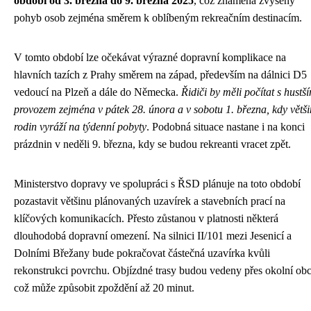
období od 3. března do 9. března 2025
, což znamená zvýšený
pohyb osob zejména směrem k oblíbeným rekreačním destinacím.
V tomto období lze očekávat výrazné dopravní komplikace na
hlavních tazích z Prahy směrem na západ, především na dálnici D5
vedoucí na Plzeň a dále do Německa.
Řidiči by měli počítat s hustš
provozem zejména v pátek 28. února a v sobotu 1. března, kdy větš
rodin vyráží na týdenní pobyty
. Podobná situace nastane i na konci
prázdnin v neděli 9. března, kdy se budou rekreanti vracet zpět.
Ministerstvo dopravy ve spolupráci s ŘSD plánuje na toto období
pozastavit většinu plánovaných uzavírek a stavebních prací na
klíčových komunikacích. Přesto zůstanou v platnosti některá
dlouhodobá dopravní omezení. Na silnici II/101 mezi Jesenicí a
Dolními Břežany bude pokračovat částečná uzavírka kvůli
rekonstrukci povrchu. Objízdné trasy budou vedeny přes okolní obc
což může způsobit zpoždění až 20 minut.