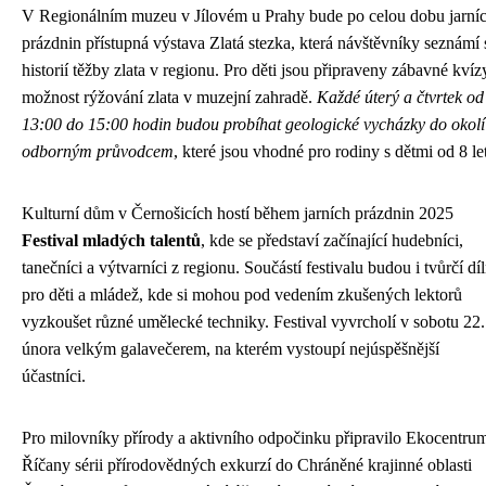
V Regionálním muzeu v Jílovém u Prahy bude po celou dobu jarní
prázdnin přístupná výstava Zlatá stezka, která návštěvníky seznámí 
historií těžby zlata v regionu. Pro děti jsou připraveny zábavné kvíz
možnost rýžování zlata v muzejní zahradě.
Každé úterý a čtvrtek od
13:00 do 15:00 hodin budou probíhat geologické vycházky do okolí
odborným průvodcem
, které jsou vhodné pro rodiny s dětmi od 8 let
Kulturní dům v Černošicích hostí během jarních prázdnin 2025
Festival mladých talentů
, kde se představí začínající hudebníci,
tanečníci a výtvarníci z regionu. Součástí festivalu budou i tvůrčí dí
pro děti a mládež, kde si mohou pod vedením zkušených lektorů
vyzkoušet různé umělecké techniky. Festival vyvrcholí v sobotu 22.
února velkým galavečerem, na kterém vystoupí nejúspěšnější
účastníci.
Pro milovníky přírody a aktivního odpočinku připravilo Ekocentru
Říčany sérii přírodovědných exkurzí do Chráněné krajinné oblasti