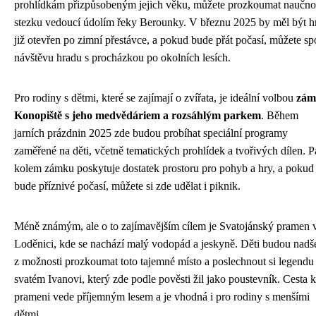
prohlídkám přizpůsobeným jejich věku, můžete prozkoumat naučn
stezku vedoucí údolím řeky Berounky. V březnu 2025 by měl být h
již otevřen po zimní přestávce, a pokud bude přát počasí, můžete spo
návštěvu hradu s procházkou po okolních lesích.
Pro rodiny s dětmi, které se zajímají o zvířata, je ideální volbou
zám
Konopiště s jeho medvědáriem a rozsáhlým parkem
. Během
jarních prázdnin 2025 zde budou probíhat speciální programy
zaměřené na děti, včetně tematických prohlídek a tvořivých dílen. P
kolem zámku poskytuje dostatek prostoru pro pohyb a hry, a pokud
bude příznivé počasí, můžete si zde udělat i piknik.
Méně známým, ale o to zajímavějším cílem je Svatojánský pramen 
Loděnici, kde se nachází malý vodopád a jeskyně. Děti budou nadš
z možnosti prozkoumat toto tajemné místo a poslechnout si legendu
svatém Ivanovi, který zde podle pověsti žil jako poustevník. Cesta k
prameni vede příjemným lesem a je vhodná i pro rodiny s menšími
dětmi.