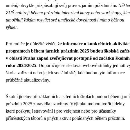
umění, obvykle přizpůsobují svůj provoz jarním prázdninám.
Někte
ZUŠ nabízejí během prázdnin intenzivní kurzy nebo workshopy, kte
umožňují žákům rozvíjet své umělecké dovednosti i mimo běžnou
výuku
.
Pro rodiče je důležité vědět, že
informace o konkrétních aktivitác
programech během jarních prázdnin 2025 budou školská zaříz
v oblasti Praha západ zveřejňovat postupně od začátku školníh
roku 2024/2025
. Doporučuje se sledovat webové stránky jednotliv
škol a zařízení nebo jejich sociální sítě, kde budou tyto informace
průběžně aktualizovány.
Školní jídelny při základních a středních školách budou během jarn
prázdnin 2025 zpravidla uzavřeny. Výjimku mohou tvořit jídelny,
které poskytují stravování i pro veřejnost nebo pro účastníky
příměstských táborů a jiných aktivit pořádaných během prázdnin.