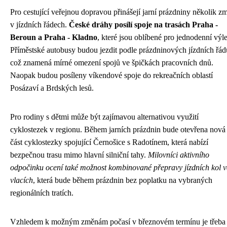
Pro cestující veřejnou dopravou přinášejí jarní prázdniny několik z
v jízdních řádech.
České dráhy posílí spoje na trasách Praha -
Beroun a Praha - Kladno
, které jsou oblíbené pro jednodenní výle
Příměstské autobusy budou jezdit podle prázdninových jízdních řád
což znamená mírné omezení spojů ve špičkách pracovních dnů.
Naopak budou posíleny víkendové spoje do rekreačních oblastí
Posázaví a Brdských lesů.
Pro rodiny s dětmi může být zajímavou alternativou využití
cyklostezek v regionu. Během jarních prázdnin bude otevřena nová
část cyklostezky spojující Černošice s Radotínem, která nabízí
bezpečnou trasu mimo hlavní silniční tahy.
Milovníci aktivního
odpočinku ocení také možnost kombinované přepravy jízdních kol v
vlacích
, která bude během prázdnin bez poplatku na vybraných
regionálních tratích.
Vzhledem k možným změnám počasí v březnovém termínu je třeba