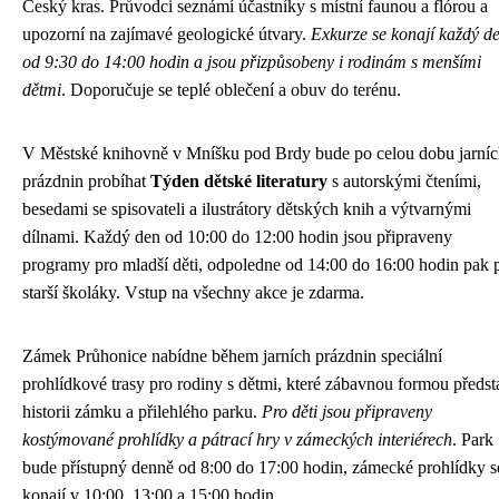
Český kras. Průvodci seznámí účastníky s místní faunou a flórou a
upozorní na zajímavé geologické útvary.
Exkurze se konají každý d
od 9:30 do 14:00 hodin a jsou přizpůsobeny i rodinám s menšími
dětmi
. Doporučuje se teplé oblečení a obuv do terénu.
V Městské knihovně v Mníšku pod Brdy bude po celou dobu jarní
prázdnin probíhat
Týden dětské literatury
s autorskými čteními,
besedami se spisovateli a ilustrátory dětských knih a výtvarnými
dílnami. Každý den od 10:00 do 12:00 hodin jsou připraveny
programy pro mladší děti, odpoledne od 14:00 do 16:00 hodin pak 
starší školáky. Vstup na všechny akce je zdarma.
Zámek Průhonice nabídne během jarních prázdnin speciální
prohlídkové trasy pro rodiny s dětmi, které zábavnou formou předst
historii zámku a přilehlého parku.
Pro děti jsou připraveny
kostýmované prohlídky a pátrací hry v zámeckých interiérech
. Park
bude přístupný denně od 8:00 do 17:00 hodin, zámecké prohlídky s
konají v 10:00, 13:00 a 15:00 hodin.