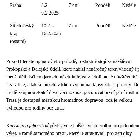
Praha
3.2. -
7 dní
Pondělí
Neděle
9.2.2025
Středočeský
10.2. -
7 dní
Pondělí
Neděle
kraj
16.2.2025
(ostatní)
Pokud hledáte tip na výlet v přírodě, rozhodně stojí za návštěvu
Prokopské a Dalejské údolí, které nabízí nenáročný terén vhodný i 
menší děti. Během jarních prázdnin bývá v údolí méně návštěvníků
než v létě, a tak si můžete v klidu vychutnat krásy zdejší přírody. Dě
určitě zaujmou skalní útvary a možnost pozorovat první jarní rostlin
Trasa je dostupná městskou hromadnou dopravou, což je velkou
výhodou pro rodiny bez auta.
Karlštejn a jeho okolí
představuje další skvělou volbu pro jednoden
výlet. Kromě samotného hradu, který je atraktivní i pro děti díky