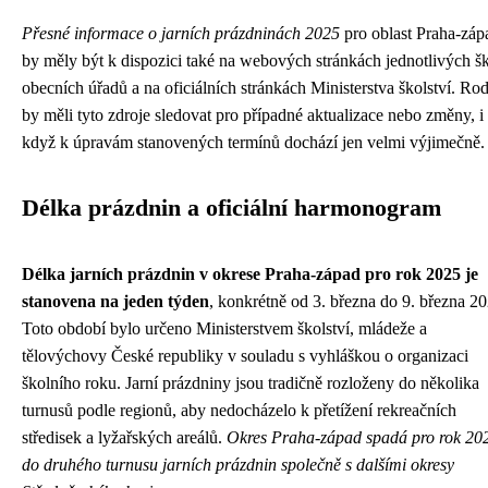
Přesné informace o jarních prázdninách 2025
pro oblast Praha-záp
by měly být k dispozici také na webových stránkách jednotlivých šk
obecních úřadů a na oficiálních stránkách Ministerstva školství. Ro
by měli tyto zdroje sledovat pro případné aktualizace nebo změny, i
když k úpravám stanovených termínů dochází jen velmi výjimečně.
Délka prázdnin a oficiální harmonogram
Délka jarních prázdnin v okrese Praha-západ pro rok 2025 je
stanovena na jeden týden
, konkrétně od 3. března do 9. března 20
Toto období bylo určeno Ministerstvem školství, mládeže a
tělovýchovy České republiky v souladu s vyhláškou o organizaci
školního roku. Jarní prázdniny jsou tradičně rozloženy do několika
turnusů podle regionů, aby nedocházelo k přetížení rekreačních
středisek a lyžařských areálů.
Okres Praha-západ spadá pro rok 20
do druhého turnusu jarních prázdnin společně s dalšími okresy