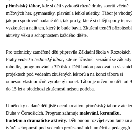
příměstský tábor
, kde si děti vyzkouší různé druhy sportů včetně
míčových her, gymnastiky, plavání a lehké atletiky. Tábor je vhodn
jak pro sportovně nadané děti, tak pro ty, které si chtějí sporty teprv
vyzkoušet a najít ten, který je bude bavit. Zkušení trenéři přizpůsobí
aktivity věku a schopnostem každého dítěte.
Pro technicky zaměřené děti připravila Základní škola v Roztokách
Prahy
vědecko-technický tábor
, kde se účastníci seznámí se základy
robotiky, programování a 3D tisku. Děti budou pracovat na vlastníc
projektech pod vedením zkušených lektorů a na konci tábora si
odnesou vlastnoručně vyrobený model. Tábor je určen pro děti od 9
do 15 let a předchozí zkušenosti nejsou potřeba.
Umělecky nadané děti jistě ocení kreativní příměstský tábor v atelié
Duha v Černošicích. Program zahrnuje
malování, keramiku,
hudební a dramatické aktivity
. Děti budou rozvíjet svou fantazii 
tvůrčí schopnosti pod vedením profesionálních umělců a pedagogů.