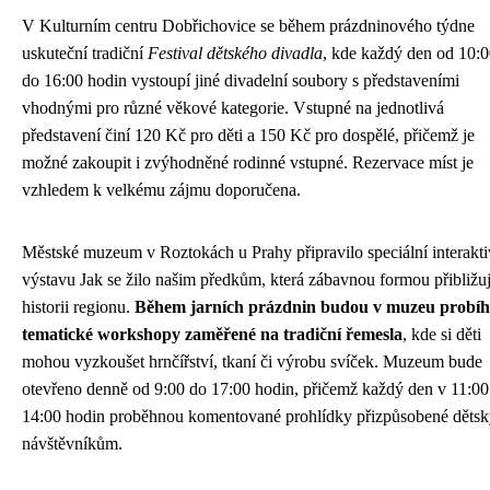
V Kulturním centru Dobřichovice se během prázdninového týdne
uskuteční tradiční
Festival dětského divadla
, kde každý den od 10:
do 16:00 hodin vystoupí jiné divadelní soubory s představeními
vhodnými pro různé věkové kategorie. Vstupné na jednotlivá
představení činí 120 Kč pro děti a 150 Kč pro dospělé, přičemž je
možné zakoupit i zvýhodněné rodinné vstupné. Rezervace míst je
vzhledem k velkému zájmu doporučena.
Městské muzeum v Roztokách u Prahy připravilo speciální interakti
výstavu Jak se žilo našim předkům, která zábavnou formou přibližu
historii regionu.
Během jarních prázdnin budou v muzeu probíh
tematické workshopy zaměřené na tradiční řemesla
, kde si děti
mohou vyzkoušet hrnčířství, tkaní či výrobu svíček. Muzeum bude
otevřeno denně od 9:00 do 17:00 hodin, přičemž každý den v 11:00
14:00 hodin proběhnou komentované prohlídky přizpůsobené děts
návštěvníkům.