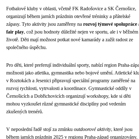
Fotbalové kluby v oblasti, včetně FK Radošovice a SK Černošice,
organizují během jarních prázdnin otevřené tréninky a přátelské
zápasy. Tyto aktivity jsou zaměřeny na
rozvoj týmové spolupráce 
fair play
, což jsou hodnoty důležité nejen ve sportu, ale i v běžném
životě. Děti mají možnost potkat nové kamarády a zažít radost ze
společného úspěchu.
Pro děti, které preferují individuální sporty, nabízí region Praha-záp
možnosti jako atletika, gymnastika nebo bojové umění. Atletické kl
v Roztokách a Jesenici připravují speciální programy zaměřené na
rozvoj rychlosti, vytrvalosti a koordinace. Gymnastické oddíly v
Černošicích a Dobřichovicích organizují workshopy, kde si děti
mohou vyzkoušet různé gymnastické disciplíny pod vedením
zkušených trenérů.
V neposlední řadě stojí za zmínku
outdoorové aktivity
, které jsou
během jarních prázdnin 2025 v regionu Praha-západ organizovány.