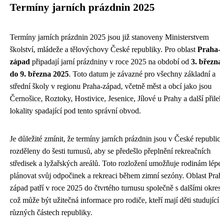
Termíny jarních prázdnin 2025
Termíny jarních prázdnin 2025 jsou již stanoveny Ministerstvem
školství, mládeže a tělovýchovy České republiky. Pro oblast
Praha
západ
připadají jarní prázdniny v roce 2025 na období od
3. březn
do 9. března 2025
. Toto datum je závazné pro všechny základní a
střední školy v regionu Praha-západ, včetně měst a obcí jako jsou
Černošice, Roztoky, Hostivice, Jesenice, Jílové u Prahy a další přile
lokality spadající pod tento správní obvod.
Je důležité zmínit, že termíny jarních prázdnin jsou v České republi
rozděleny do šesti turnusů, aby se předešlo přeplnění rekreačních
středisek a lyžařských areálů. Toto rozložení umožňuje rodinám lép
plánovat svůj odpočinek a rekreaci během zimní sezóny. Oblast Pra
západ patří v roce 2025 do čtvrtého turnusu společně s dalšími okre
což může být užitečná informace pro rodiče, kteří mají děti studující
různých částech republiky.