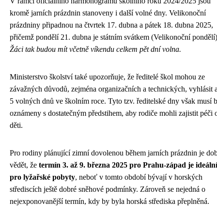
V rámci oficiálního harmonogramu školního roku 2024/2025 jsou
kromě jarních prázdnin stanoveny i další volné dny. Velikonoční
prázdniny připadnou na čtvrtek 17. dubna a pátek 18. dubna 2025,
přičemž pondělí 21. dubna je státním svátkem (Velikonoční pondělí)
Žáci tak budou mít včetně víkendu celkem pět dní volna.
Ministerstvo školství také upozorňuje, že ředitelé škol mohou ze
závažných důvodů, zejména organizačních a technických, vyhlásit 
5 volných dnů ve školním roce. Tyto tzv. ředitelské dny však musí 
oznámeny s dostatečným předstihem, aby rodiče mohli zajistit péči 
děti.
Pro rodiny plánující zimní dovolenou během jarních prázdnin je do
vědět, že
termín 3. až 9. března 2025 pro Prahu-západ je ideáln
pro lyžařské pobyty
, neboť v tomto období bývají v horských
střediscích ještě dobré sněhové podmínky. Zároveň se nejedná o
nejexponovanější termín, kdy by byla horská střediska přeplněná.