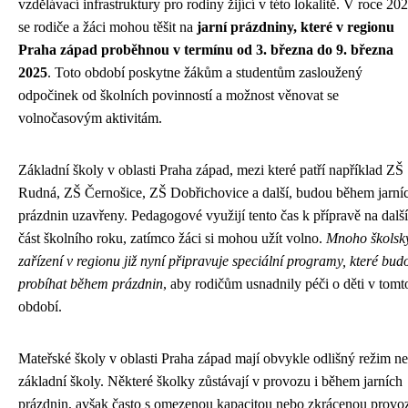
vzdělávací infrastruktury pro rodiny žijící v této lokalitě. V roce 20
se rodiče a žáci mohou těšit na
jarní prázdniny, které v regionu
Praha západ proběhnou v termínu od 3. března do 9. března
2025
. Toto období poskytne žákům a studentům zasloužený
odpočinek od školních povinností a možnost věnovat se
volnočasovým aktivitám.
Základní školy v oblasti Praha západ, mezi které patří například ZŠ
Rudná, ZŠ Černošice, ZŠ Dobřichovice a další, budou během jarní
prázdnin uzavřeny. Pedagogové využijí tento čas k přípravě na další
část školního roku, zatímco žáci si mohou užít volno.
Mnoho školsk
zařízení v regionu již nyní připravuje speciální programy, které bud
probíhat během prázdnin
, aby rodičům usnadnily péči o děti v tomt
období.
Mateřské školy v oblasti Praha západ mají obvykle odlišný režim n
základní školy. Některé školky zůstávají v provozu i během jarních
prázdnin, avšak často s omezenou kapacitou nebo zkrácenou provo