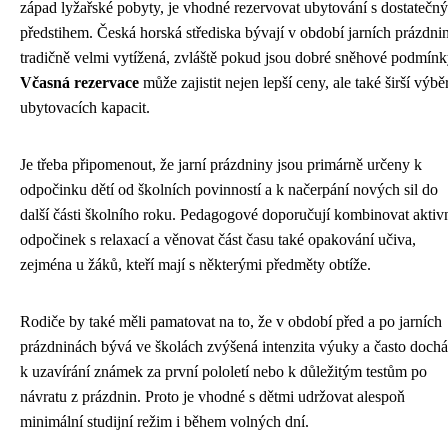
západ lyžařské pobyty, je vhodné rezervovat ubytování s dostatečn
předstihem. Česká horská střediska bývají v období jarních prázdni
tradičně velmi vytížená, zvláště pokud jsou dobré sněhové podmínk
Včasná rezervace
může zajistit nejen lepší ceny, ale také širší výbě
ubytovacích kapacit.
Je třeba připomenout, že jarní prázdniny jsou primárně určeny k
odpočinku dětí od školních povinností a k načerpání nových sil do
další části školního roku. Pedagogové doporučují kombinovat aktiv
odpočinek s relaxací a věnovat část času také opakování učiva,
zejména u žáků, kteří mají s některými předměty obtíže.
Rodiče by také měli pamatovat na to, že v období před a po jarních
prázdninách bývá ve školách zvýšená intenzita výuky a často dochá
k uzavírání známek za první pololetí nebo k důležitým testům po
návratu z prázdnin. Proto je vhodné s dětmi udržovat alespoň
minimální studijní režim i během volných dní.