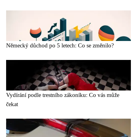
Německý důchod po 5 letech: Co se změnilo?
Vydírání podle trestního zákoníku: Co vás může
čekat