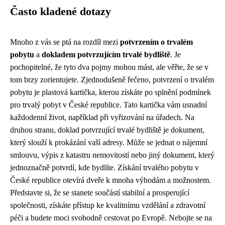
Často kladené dotazy
Mnoho z vás se ptá na rozdíl mezi
potvrzením o trvalém
pobytu
a
dokladem potvrzujícím trvalé bydliště
. Je
pochopitelné, že tyto dva pojmy mohou mást, ale věřte, že se v
tom brzy zorientujete. Zjednodušeně řečeno, potvrzení o trvalém
pobytu je plastová kartička, kterou získáte po splnění podmínek
pro trvalý pobyt v České republice. Tato kartička vám usnadní
každodenní život, například při vyřizování na úřadech. Na
druhou stranu, doklad potvrzující trvalé bydliště je dokument,
který slouží k prokázání vaší adresy. Může se jednat o nájemní
smlouvu, výpis z katastru nemovitostí nebo jiný dokument, který
jednoznačně potvrdí, kde bydlíte. Získání trvalého pobytu v
České republice otevírá dveře k mnoha výhodám a možnostem.
Představte si, že se stanete součástí stabilní a prosperující
společnosti, získáte přístup ke kvalitnímu vzdělání a zdravotní
péči a budete moci svobodně cestovat po Evropě. Nebojte se na