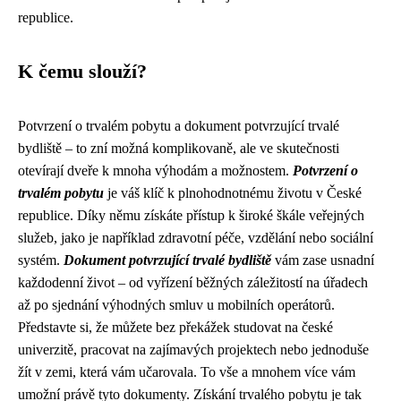
republice.
K čemu slouží?
Potvrzení o trvalém pobytu a dokument potvrzující trvalé
bydliště – to zní možná komplikovaně, ale ve skutečnosti
otevírají dveře k mnoha výhodám a možnostem.
Potvrzení o
trvalém pobytu
je váš klíč k plnohodnotnému životu v České
republice. Díky němu získáte přístup k široké škále veřejných
služeb, jako je například zdravotní péče, vzdělání nebo sociální
systém.
Dokument potvrzující trvalé bydliště
vám zase usnadní
každodenní život – od vyřízení běžných záležitostí na úřadech
až po sjednání výhodných smluv u mobilních operátorů.
Představte si, že můžete bez překážek studovat na české
univerzitě, pracovat na zajímavých projektech nebo jednoduše
žít v zemi, která vám učarovala. To vše a mnohem více vám
umožní právě tyto dokumenty. Získání trvalého pobytu je tak