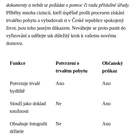
dokumenty a nebát se požádat o pomoc či radu příslušné úřady.
Příběhy mnoha cizinců, kteří úspěšně prošli procesem získání
trvalého pobytu a vybudovali si v České republice spokojený
život, jsou toho jasným důkazem. Neváhejte se proto pustit do
vyřizování a udělejte tak důležitý krok k vašemu novému
domovu.
Funkce
Potvrzení o
Občanský
trvalém pobytu
průkaz
Potvrzuje trvalé
Ano
Ano
bydliště
Slouží jako doklad
Ne
Ano
totožnosti
Obsahuje fotografii
Ne
Ano
držitele