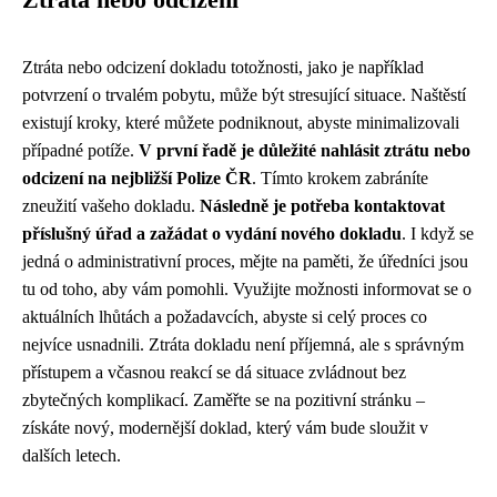
Ztráta nebo odcizení
Ztráta nebo odcizení dokladu totožnosti, jako je například
potvrzení o trvalém pobytu, může být stresující situace. Naštěstí
existují kroky, které můžete podniknout, abyste minimalizovali
případné potíže.
V první řadě je důležité nahlásit ztrátu nebo
odcizení na nejbližší Polize ČR
. Tímto krokem zabráníte
zneužití vašeho dokladu.
Následně je potřeba kontaktovat
příslušný úřad a zažádat o vydání nového dokladu
. I když se
jedná o administrativní proces, mějte na paměti, že úředníci jsou
tu od toho, aby vám pomohli. Využijte možnosti informovat se o
aktuálních lhůtách a požadavcích, abyste si celý proces co
nejvíce usnadnili. Ztráta dokladu není příjemná, ale s správným
přístupem a včasnou reakcí se dá situace zvládnout bez
zbytečných komplikací. Zaměřte se na pozitivní stránku –
získáte nový, modernější doklad, který vám bude sloužit v
dalších letech.