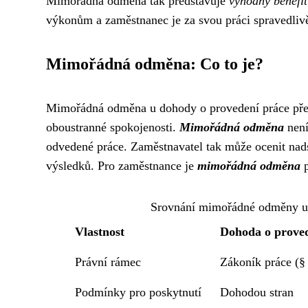
Mimořádná odměna tak představuje
výhodný benefit
výkonům a zaměstnanec je za svou práci spravedli
Mimořádná odměna: Co to je?
Mimořádná odměna u dohody o provedení práce před
oboustranné spokojenosti.
Mimořádná odměna
není
odvedené práce. Zaměstnavatel tak může ocenit nad
výsledků. Pro zaměstnance je
mimořádná odměna
p
Srovnání mimořádné odměny u 
Vlastnost
Dohoda o proved
Právní rámec
Zákoník práce (§ 
Podmínky pro poskytnutí
Dohodou stran