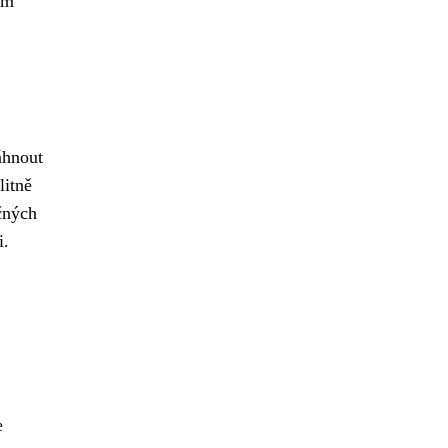
ím
áhnout
litně
čných
i.
e