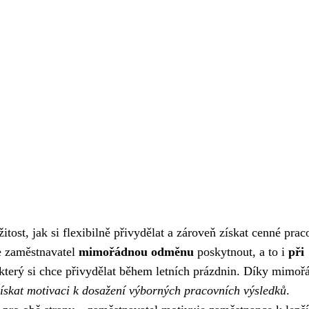
tost, jak si flexibilně přivydělat a zároveň získat cenné prac
e zaměstnavatel
mimořádnou odměnu
poskytnout, a to i
při
, který si chce přivydělat během letních prázdnin. Díky mimoř
získat motivaci k dosažení výborných pracovních výsledků
.