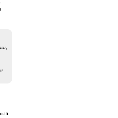
o
i
osu,
ář
úsilí