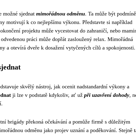
je možné sjednat
mimořádnou odměnu
. Ta může být podmín
ny motivují k co nejlepšímu výkonu. Představte si například
dokončení projektu může vycestovat do zahraničí, nebo mami
le odvedenou práci může dopřát zasloužený relax. Mimořádná
ny a otevírá dveře k dosažení vytyčených cílů a spokojenosti.
jednat
tavuje skvělý nástroj, jak ocenit nadstandardní výkony a
ednat
ji lze v podstatě kdykoliv, ať už
při uzavření dohody
, n
í.
letní brigády překoná očekávání a pomůže firmě s důležitým
imořádnou odměnu jako projev uznání a poděkování. Stejně t