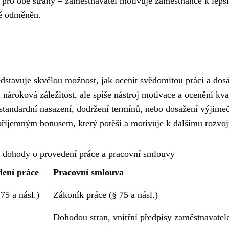
pro obě strany – zaměstnavatel motivuje zaměstnance k lepš
vě odměněn.
stavuje skvělou možnost, jak ocenit svědomitou práci a dos
 nároková záležitost, ale spíše nástroj motivace a ocenění kva
standardní nasazení, dodržení termínů, nebo dosažení výjime
říjemným bonusem, který potěší a motivuje k dalšímu rozvoj
dohody o provedení práce a pracovní smlouvy
ení práce
Pracovní smlouva
75 a násl.)
Zákoník práce (§ 75 a násl.)
Dohodou stran, vnitřní předpisy zaměstnavatel