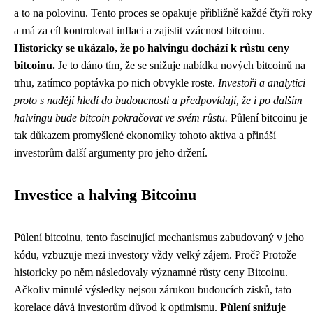
a to na polovinu. Tento proces se opakuje přibližně každé čtyři roky
a má za cíl kontrolovat inflaci a zajistit vzácnost bitcoinu.
Historicky se ukázalo, že po halvingu dochází k růstu ceny
bitcoinu.
Je to dáno tím, že se snižuje nabídka nových bitcoinů na
trhu, zatímco poptávka po nich obvykle roste.
Investoři a analytici
proto s nadějí hledí do budoucnosti a předpovídají, že i po dalším
halvingu bude bitcoin pokračovat ve svém růstu.
Půlení bitcoinu je
tak důkazem promyšlené ekonomiky tohoto aktiva a přináší
investorům další argumenty pro jeho držení.
Investice a halving Bitcoinu
Půlení bitcoinu, tento fascinující mechanismus zabudovaný v jeho
kódu, vzbuzuje mezi investory vždy velký zájem. Proč? Protože
historicky po něm následovaly významné růsty ceny Bitcoinu.
Ačkoliv minulé výsledky nejsou zárukou budoucích zisků, tato
korelace dává investorům důvod k optimismu.
Půlení snižuje