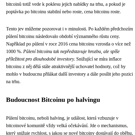
bitcoinů totiž vede k poklesu jejich nabídky na trhu, a pokud je
poptávka po bitcoinu stabilní nebo roste, cena bitcoinu roste.
Tento jev můžeme pozorovat i v minulosti. Po každém předchozím
půlení bitcoinu následovalo období významného růstu ceny.
Například po půlení v roce 2016 cena bitcoinu vzrostla o více než
1000 %.
Půlení bitcoinu tak nepředstavuje hrozbu, ale spíše
příležitost pro dlouhodobé investory.
Snižující se míra inflace
bitcoinu z něj dělá stále atraktivnější uchovatel hodnoty, což by
mohlo v budoucnu přilákat další investory a dále posílit jeho pozici
na trhu.
Budoucnost Bitcoinu po halvingu
Půlení bitcoinu, neboli halving, je událost, která vzbuzuje v
bitcoinové komunitě vždy velká očekávání. Jde o mechanismus,
který snižuje rychlost, s jakou se nové bitcoiny dostávají do oběhu,