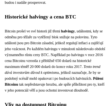
budou i nadále prosperovat.
Historické halvingy a cena BTC
Bitcoin prošel ve své historii již třemi
halvingy
, událostmi, kdy se
odměna pro těžaře za vytěžený blok snižuje na polovinu. Tyto
události jsou pro Bitcoin zásadní, jelikož regulují inflaci a zajišťují
jeho vzácnost. Po každém halvingu v minulosti následovalo období
významného růstu ceny BTC. Například po halvingu v roce 2016
cena Bitcoinu vzrostla z přibližně 650 dolarů na historické
maximum téměř 20 000 dolarů do konce roku 2017.
Tento trend
dává investorům důvod k optimismu
, jelikož naznačuje, že by se
podobný scénář mohl opakovat i po budoucích halvinzích.
Půlení
Bitcoinu
tak nepředstavuje hrozbu, ale spíše příležitost pro ty, kteří
v jeho potenciál věří a jsou ochotni investovat dlouhodě.
Vliv na dostupnost Bitcoinu