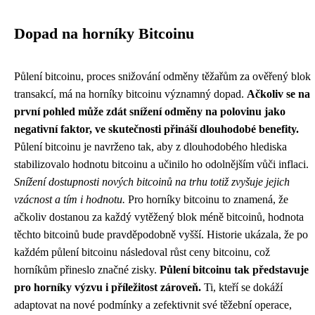
Dopad na horníky Bitcoinu
Půlení bitcoinu, proces snižování odměny těžařům za ověřený blok
transakcí, má na horníky bitcoinu významný dopad.
Ačkoliv se na
první pohled může zdát snížení odměny na polovinu jako
negativní faktor, ve skutečnosti přináší dlouhodobé benefity.
Půlení bitcoinu je navrženo tak, aby z dlouhodobého hlediska
stabilizovalo hodnotu bitcoinu a učinilo ho odolnějším vůči inflaci.
Snížení dostupnosti nových bitcoinů na trhu totiž zvyšuje jejich
vzácnost a tím i hodnotu.
Pro horníky bitcoinu to znamená, že
ačkoliv dostanou za každý vytěžený blok méně bitcoinů, hodnota
těchto bitcoinů bude pravděpodobně vyšší. Historie ukázala, že po
každém půlení bitcoinu následoval růst ceny bitcoinu, což
horníkům přineslo značné zisky.
Půlení bitcoinu tak představuje
pro horníky výzvu i příležitost zároveň.
Ti, kteří se dokáží
adaptovat na nové podmínky a zefektivnit své těžební operace,