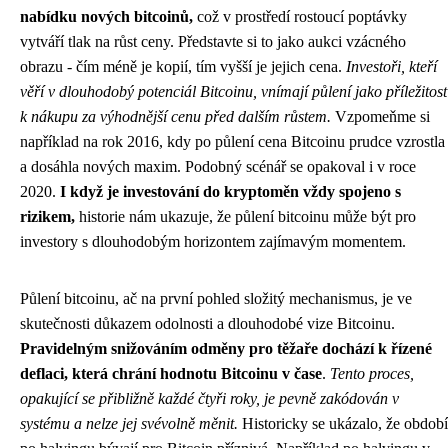
nabídku nových bitcoinů,
což v prostředí rostoucí poptávky
vytváří tlak na růst ceny. Představte si to jako aukci vzácného
obrazu - čím méně je kopií, tím vyšší je jejich cena.
Investoři, kteří
věří v dlouhodobý potenciál Bitcoinu, vnímají půlení jako příležitost
k nákupu za výhodnější cenu před dalším růstem.
Vzpomeňme si
například na rok 2016, kdy po půlení cena Bitcoinu prudce vzrostla
a dosáhla nových maxim. Podobný scénář se opakoval i v roce
2020.
I když je investování do kryptoměn vždy spojeno s
rizikem,
historie nám ukazuje, že půlení bitcoinu může být pro
investory s dlouhodobým horizontem zajímavým momentem.
Půlení bitcoinu, ač na první pohled složitý mechanismus, je ve
skutečnosti důkazem odolnosti a dlouhodobé vize Bitcoinu.
Pravidelným snižováním odměny pro těžaře dochází k řízené
deflaci, která chrání hodnotu Bitcoinu v čase
.
Tento proces,
opakující se přibližně každé čtyři roky, je pevně zakódován v
systému a nelze jej svévolně měnit.
Historicky se ukázalo, že období