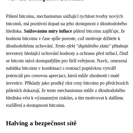
Půlení bitcoinu, mechanismus snižující rychlost tvorby nových
bitcoinů, má pozitivní dopad na jeho dostupnost z dlouhodobého
hlediska.
Snižováním míry inflace
půlení bitcoinu zajišťuje, že
hodnota bitcoinu v čase spíše poroste, což motivuje držitele k
dlouhodobému uchování.
Tento efekt "digitálního zlata"
přitahuje
investory hledající uchování hodnoty a ochranu před inflací, čímž
se bitcoin stává dostupnějším pro širší veřejnost. Navíc, omezená
nabídka bitcoinu v kombinaci s rostoucí poptávkou vytváří
potenciál pro cenovou apreciaci, která může zhodnotit i malé
investice. Příklady jako prudký růst ceny bitcoinu po předchozích
půleních dokazují, že tento mechanismus může z dlouhodobého
hlediska vést k významným ziskům, a tím motivovat k dalšímu
rozšíření a dostupnosti bitcoinu.
Halving a bezpečnost sítě