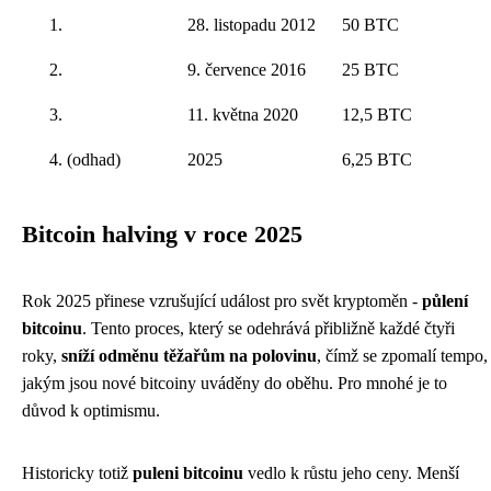
1.
28. listopadu 2012
50 BTC
2.
9. července 2016
25 BTC
3.
11. května 2020
12,5 BTC
4. (odhad)
2025
6,25 BTC
Bitcoin halving v roce 2025
Rok 2025 přinese vzrušující událost pro svět kryptoměn -
půlení
bitcoinu
. Tento proces, který se odehrává přibližně každé čtyři
roky,
sníží odměnu těžařům na polovinu
, čímž se zpomalí tempo,
jakým jsou nové bitcoiny uváděny do oběhu. Pro mnohé je to
důvod k optimismu.
Historicky totiž
puleni bitcoinu
vedlo k růstu jeho ceny. Menší