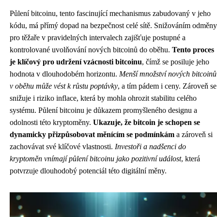
Půlení bitcoinu, tento fascinující mechanismus zabudovaný v jeho
kódu, má přímý dopad na bezpečnost celé sítě. Snižováním odměny
pro těžaře v pravidelných intervalech zajišťuje postupné a
kontrolované uvolňování nových bitcoinů do oběhu.
Tento proces
je klíčový pro udržení vzácnosti bitcoinu
, čímž se posiluje jeho
hodnota v dlouhodobém horizontu.
Menší množství nových bitcoinů
v oběhu může vést k růstu poptávky
, a tím pádem i ceny. Zároveň se
snižuje i riziko inflace, která by mohla ohrozit stabilitu celého
systému. Půlení bitcoinu je důkazem promyšleného designu a
odolnosti této kryptoměny.
Ukazuje, že bitcoin je schopen se
dynamicky přizpůsobovat měnícím se podmínkám
a zároveň si
zachovávat své klíčové vlastnosti.
Investoři a nadšenci do
kryptoměn vnímají půlení bitcoinu jako pozitivní událost
, která
potvrzuje dlouhodobý potenciál této digitální měny.