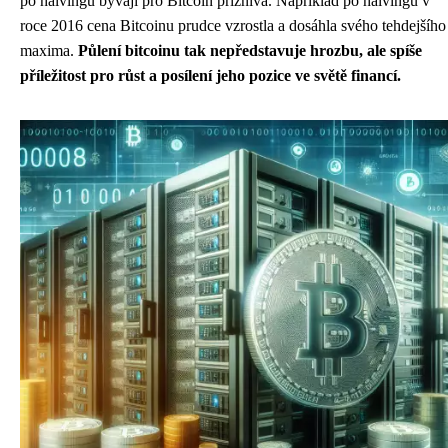
po halvingu bývají pro Bitcoin příznivá. Například po halvingu v
roce 2016 cena Bitcoinu prudce vzrostla a dosáhla svého tehdejšího
maxima.
Půlení bitcoinu tak nepředstavuje hrozbu, ale spíše
příležitost pro růst a posílení jeho pozice ve světě financí.