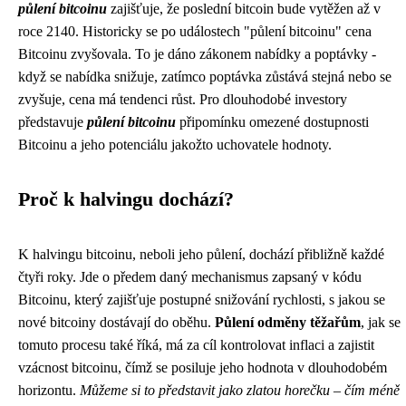
půlení bitcoinu
zajišťuje, že poslední bitcoin bude vytěžen až v
roce 2140. Historicky se po událostech "půlení bitcoinu" cena
Bitcoinu zvyšovala. To je dáno zákonem nabídky a poptávky -
když se nabídka snižuje, zatímco poptávka zůstává stejná nebo se
zvyšuje, cena má tendenci růst. Pro dlouhodobé investory
představuje
půlení bitcoinu
připomínku omezené dostupnosti
Bitcoinu a jeho potenciálu jakožto uchovatele hodnoty.
Proč k halvingu dochází?
K halvingu bitcoinu, neboli jeho půlení, dochází přibližně každé
čtyři roky. Jde o předem daný mechanismus zapsaný v kódu
Bitcoinu, který zajišťuje postupné snižování rychlosti, s jakou se
nové bitcoiny dostávají do oběhu.
Půlení odměny těžařům
, jak se
tomuto procesu také říká, má za cíl kontrolovat inflaci a zajistit
vzácnost bitcoinu, čímž se posiluje jeho hodnota v dlouhodobém
horizontu.
Můžeme si to představit jako zlatou horečku – čím méně