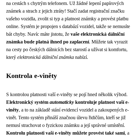
na cestách s chytrým telefonem. Už žádné lepení papírových
známek a strach z jejich ztráty! Stačí zadat registrační značku
vašeho vozidla, zvolit si typ a platnost známky a provést platbu
online. Systém je propojen s databází vozidel, takže se nemusíte
bát chyby. Navíc máte jistotu, že
vaše elektronická dálniční
známka bude platná ihned po zaplacení
. Můžete tak vyrazit
na cesty po českých dálnicích bez starostí a užívat si komfortu,
který
elektronická dálniční známka
nabízí.
Kontrola e-viněty
S kontrolou platnosti vaší e-viněty se pojí hned několik výhod.
Elektronický systém
automaticky
kontroluje platnost vaší e-
viněty
, a to na základě stání evidencí vozidel a zakoupených e-
vinět. Tento systém přináší značnou úlevu řidičům, kteří se již
nemusí strachovat o fyzickou známku a její správné umístění.
Kontrolu platnosti vaší e-viněty můžete provést také sami
, a