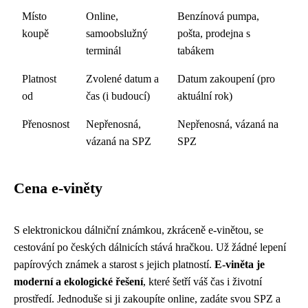
Místo
Online,
Benzínová pumpa,
koupě
samoobslužný
pošta, prodejna s
terminál
tabákem
Platnost
Zvolené datum a
Datum zakoupení (pro
od
čas (i budoucí)
aktuální rok)
Přenosnost
Nepřenosná,
Nepřenosná, vázaná na
vázaná na SPZ
SPZ
Cena e-viněty
S elektronickou dálniční známkou, zkráceně e-vinětou, se
cestování po českých dálnicích stává hračkou. Už žádné lepení
papírových známek a starost s jejich platností.
E-viněta je
moderní a ekologické řešení
, které šetří váš čas i životní
prostředí. Jednoduše si ji zakoupíte online, zadáte svou SPZ a