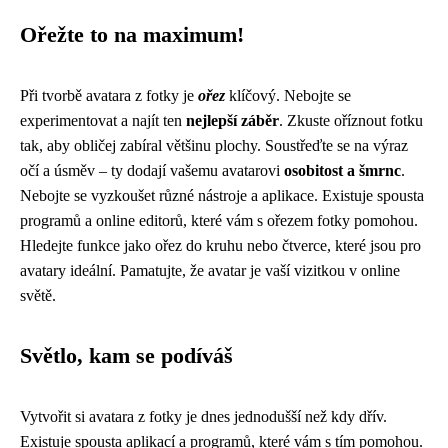
Ořežte to na maximum!
Při tvorbě avatara z fotky je
ořez
klíčový. Nebojte se
experimentovat a najít ten
nejlepší záběr
. Zkuste oříznout fotku
tak, aby obličej zabíral většinu plochy. Soustřeďte se na výraz
očí a úsměv – ty dodají vašemu avatarovi
osobitost a šmrnc
.
Nebojte se vyzkoušet různé nástroje a aplikace. Existuje spousta
programů a online editorů, které vám s ořezem fotky pomohou.
Hledejte funkce jako ořez do kruhu nebo čtverce, které jsou pro
avatary ideální. Pamatujte, že avatar je vaší vizitkou v online
světě.
Světlo, kam se podíváš
Vytvořit si avatara z fotky je dnes jednodušší než kdy dřív.
Existuje spousta aplikací a programů, které vám s tím pomohou.