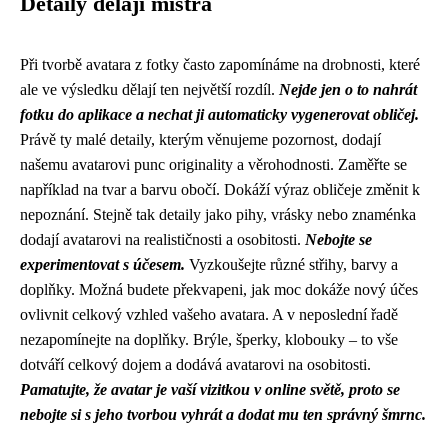
Detaily dělají mistra
Při tvorbě avatara z fotky často zapomínáme na drobnosti, které
ale ve výsledku dělají ten největší rozdíl.
Nejde jen o to nahrát
fotku do aplikace a nechat ji automaticky vygenerovat obličej.
Právě ty malé detaily, kterým věnujeme pozornost, dodají
našemu avatarovi punc originality a věrohodnosti. Zaměřte se
například na tvar a barvu obočí. Dokáží výraz obličeje změnit k
nepoznání. Stejně tak detaily jako pihy, vrásky nebo znaménka
dodají avatarovi na realističnosti a osobitosti.
Nebojte se
experimentovat s účesem.
Vyzkoušejte různé střihy, barvy a
doplňky. Možná budete překvapeni, jak moc dokáže nový účes
ovlivnit celkový vzhled vašeho avatara. A v neposlední řadě
nezapomínejte na doplňky. Brýle, šperky, klobouky – to vše
dotváří celkový dojem a dodává avatarovi na osobitosti.
Pamatujte, že avatar je vaší vizitkou v online světě, proto se
nebojte si s jeho tvorbou vyhrát a dodat mu ten správný šmrnc.