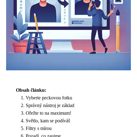
Obsah článku:
Vyberte peckovou fotku
Správný nástroj je základ
Ořežte to na maximum!
Světlo, kam se podíváš
Filtry s mírou
Pozadí, co zaujme