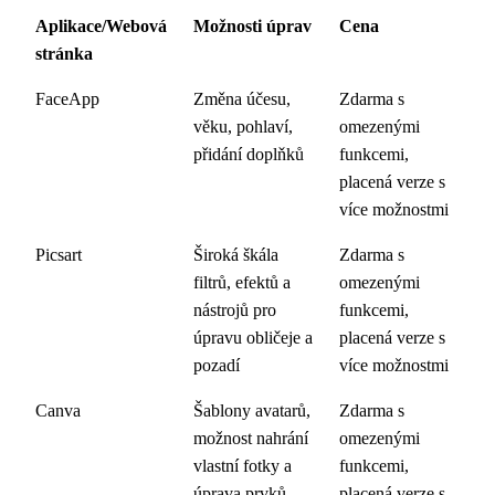
Aplikace/Webová
Možnosti úprav
Cena
stránka
FaceApp
Změna účesu,
Zdarma s
věku, pohlaví,
omezenými
přidání doplňků
funkcemi,
placená verze s
více možnostmi
Picsart
Široká škála
Zdarma s
filtrů, efektů a
omezenými
nástrojů pro
funkcemi,
úpravu obličeje a
placená verze s
pozadí
více možnostmi
Canva
Šablony avatarů,
Zdarma s
možnost nahrání
omezenými
vlastní fotky a
funkcemi,
úprava prvků
placená verze s