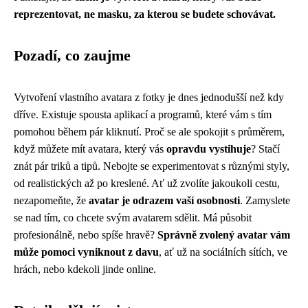
reprezentovat, ne masku, za kterou se budete schovávat.
Pozadí, co zaujme
Vytvoření vlastního avatara z fotky je dnes jednodušší než kdy
dříve. Existuje spousta aplikací a programů, které vám s tím
pomohou během pár kliknutí. Proč se ale spokojit s průměrem,
když můžete mít avatara, který vás
opravdu vystihuje
? Stačí
znát pár triků a tipů. Nebojte se experimentovat s různými styly,
od realistických až po kreslené. Ať už zvolíte jakoukoli cestu,
nezapomeňte, že
avatar je odrazem vaší osobnosti
. Zamyslete
se nad tím, co chcete svým avatarem sdělit. Má působit
profesionálně, nebo spíše hravě?
Správně zvolený avatar vám
může pomoci vyniknout z davu
, ať už na sociálních sítích, ve
hrách, nebo kdekoli jinde online.