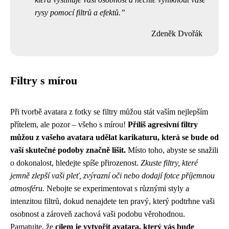
rysy pomocí filtrů a efektů.
Zdeněk Dvořák
Filtry s mírou
Při tvorbě avatara z fotky se filtry můžou stát vaším nejlepším
přítelem, ale pozor – všeho s mírou!
Příliš agresivní filtry
můžou z vašeho avatara udělat karikaturu, která se bude od
vaší skutečné podoby značně lišit.
Místo toho, abyste se snažili
o dokonalost, hledejte spíše přirozenost.
Zkuste filtry, které
jemně zlepší vaši pleť, zvýrazní oči nebo dodají fotce příjemnou
atmosféru.
Nebojte se experimentovat s různými styly a
intenzitou filtrů, dokud nenajdete ten pravý, který podtrhne vaši
osobnost a zároveň zachová vaši podobu věrohodnou.
Pamatujte, že
cílem je vytvořit avatara, který vás bude