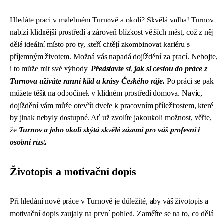
Hledáte práci v malebném Turnově a okolí? Skvělá volba! Turnov
nabízí klidnější prostředí a zároveň blízkost větších měst, což z něj
dělá ideální místo pro ty, kteří chtějí zkombinovat kariéru s
příjemným životem. Možná vás napadá dojíždění za prací. Nebojte,
i to může mít své výhody.
Představte si, jak si cestou do práce z
Turnova užíváte ranní klid a krásy Českého ráje.
Po práci se pak
můžete těšit na odpočinek v klidném prostředí domova. Navíc,
dojíždění vám může otevřít dveře k pracovním příležitostem, které
by jinak nebyly dostupné. Ať už zvolíte jakoukoli možnost, věřte,
že
Turnov a jeho okolí skýtá skvělé zázemí pro váš profesní i
osobní růst.
Životopis a motivační dopis
Při hledání nové práce v Turnově je důležité, aby váš životopis a
motivační dopis zaujaly na první pohled. Zaměřte se na to, co dělá