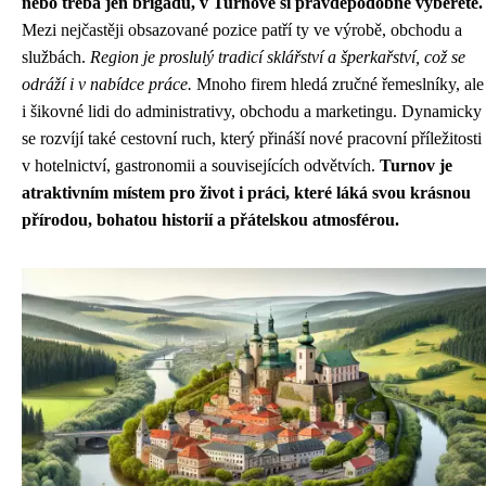
nebo třeba jen brigádu, v Turnově si pravděpodobně vyberete.
Mezi nejčastěji obsazované pozice patří ty ve výrobě, obchodu a
službách.
Region je proslulý tradicí sklářství a šperkařství, což se
odráží i v nabídce práce.
Mnoho firem hledá zručné řemeslníky, ale
i šikovné lidi do administrativy, obchodu a marketingu. Dynamicky
se rozvíjí také cestovní ruch, který přináší nové pracovní příležitosti
v hotelnictví, gastronomii a souvisejících odvětvích.
Turnov je
atraktivním místem pro život i práci, které láká svou krásnou
přírodou, bohatou historií a přátelskou atmosférou.