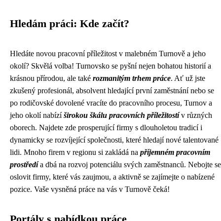
Hledám práci: Kde začít?
Hledáte novou pracovní příležitost v malebném Turnově a jeho
okolí? Skvělá volba! Turnovsko se pyšní nejen bohatou historií a
krásnou přírodou, ale také
rozmanitým trhem práce
. Ať už jste
zkušený profesionál, absolvent hledající první zaměstnání nebo se
po rodičovské dovolené vracíte do pracovního procesu, Turnov a
jeho okolí nabízí
širokou škálu pracovních příležitostí
v různých
oborech. Najdete zde prosperující firmy s dlouholetou tradicí i
dynamicky se rozvíjející společnosti, které hledají nové talentované
lidi. Mnoho firem v regionu si zakládá na
příjemném pracovním
prostředí
a dbá na rozvoj potenciálu svých zaměstnanců. Nebojte se
oslovit firmy, které vás zaujmou, a aktivně se zajímejte o nabízené
pozice. Vaše vysněná práce na vás v Turnově čeká!
Portály s nabídkou práce