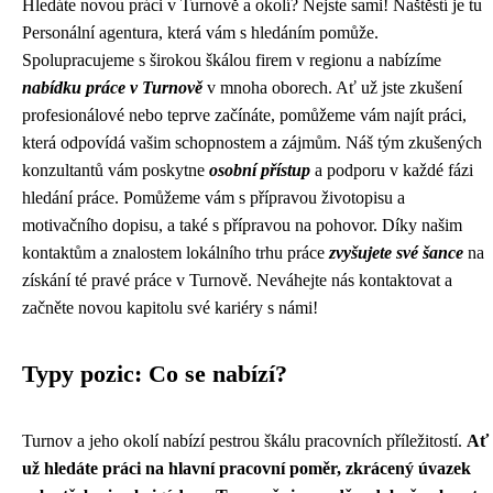
Hledáte novou práci v Turnově a okolí? Nejste sami! Naštěstí je tu
Personální agentura, která vám s hledáním pomůže.
Spolupracujeme s širokou škálou firem v regionu a nabízíme
nabídku práce v Turnově
v mnoha oborech. Ať už jste zkušení
profesionálové nebo teprve začínáte, pomůžeme vám najít práci,
která odpovídá vašim schopnostem a zájmům. Náš tým zkušených
konzultantů vám poskytne
osobní přístup
a podporu v každé fázi
hledání práce. Pomůžeme vám s přípravou životopisu a
motivačního dopisu, a také s přípravou na pohovor. Díky našim
kontaktům a znalostem lokálního trhu práce
zvyšujete své šance
na
získání té pravé práce v Turnově. Neváhejte nás kontaktovat a
začněte novou kapitolu své kariéry s námi!
Typy pozic: Co se nabízí?
Turnov a jeho okolí nabízí pestrou škálu pracovních příležitostí.
Ať
už hledáte práci na hlavní pracovní poměr, zkrácený úvazek