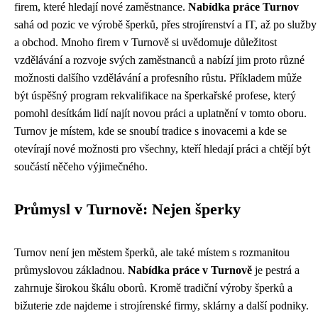
firem, které hledají nové zaměstnance.
Nabídka práce Turnov
sahá od pozic ve výrobě šperků, přes strojírenství a IT, až po služby
a obchod. Mnoho firem v Turnově si uvědomuje důležitost
vzdělávání a rozvoje svých zaměstnanců a nabízí jim proto různé
možnosti dalšího vzdělávání a profesního růstu. Příkladem může
být úspěšný program rekvalifikace na šperkařské profese, který
pomohl desítkám lidí najít novou práci a uplatnění v tomto oboru.
Turnov je místem, kde se snoubí tradice s inovacemi a kde se
otevírají nové možnosti pro všechny, kteří hledají práci a chtějí být
součástí něčeho výjimečného.
Průmysl v Turnově: Nejen šperky
Turnov není jen městem šperků, ale také místem s rozmanitou
průmyslovou základnou.
Nabídka práce v Turnově
je pestrá a
zahrnuje širokou škálu oborů. Kromě tradiční výroby šperků a
bižuterie zde najdeme i strojírenské firmy, sklárny a další podniky.