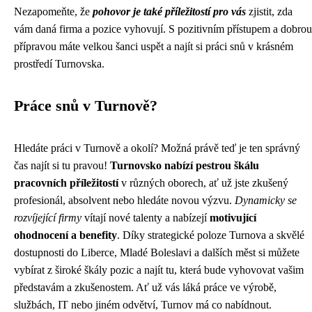
Nezapomeňte, že
pohovor je také příležitostí pro vás
zjistit, zda
vám daná firma a pozice vyhovují. S pozitivním přístupem a dobrou
přípravou máte velkou šanci uspět a najít si práci snů v krásném
prostředí Turnovska.
Práce snů v Turnově?
Hledáte práci v Turnově a okolí? Možná právě teď je ten správný
čas najít si tu pravou!
Turnovsko nabízí pestrou škálu
pracovních příležitostí
v různých oborech, ať už jste zkušený
profesionál, absolvent nebo hledáte novou výzvu.
Dynamicky se
rozvíjející firmy
vítají nové talenty a nabízejí
motivující
ohodnocení a benefity
. Díky strategické poloze Turnova a skvělé
dostupnosti do Liberce, Mladé Boleslavi a dalších měst si můžete
vybírat z široké škály pozic a najít tu, která bude vyhovovat vašim
představám a zkušenostem. Ať už vás láká práce ve výrobě,
službách, IT nebo jiném odvětví, Turnov má co nabídnout.