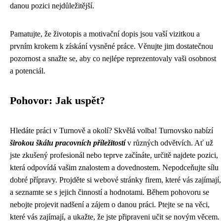
danou pozici nejdůležitější.
Pamatujte, že životopis a motivační dopis jsou vaší vizitkou a
prvním krokem k získání vysněné práce. Věnujte jim dostatečnou
pozornost a snažte se, aby co nejlépe reprezentovaly vaši osobnost
a potenciál.
Pohovor: Jak uspět?
Hledáte práci v Turnově a okolí? Skvělá volba! Turnovsko nabízí
širokou škálu pracovních příležitostí
v různých odvětvích. Ať už
jste zkušený profesionál nebo teprve začínáte, určitě najdete pozici,
která odpovídá vašim znalostem a dovednostem. Nepodceňujte sílu
dobré přípravy. Projděte si webové stránky firem, které vás zajímají,
a seznamte se s jejich činností a hodnotami. Během pohovoru se
nebojte projevit nadšení a zájem o danou práci. Ptejte se na věci,
které vás zajímají, a ukažte, že jste připraveni učit se novým věcem.