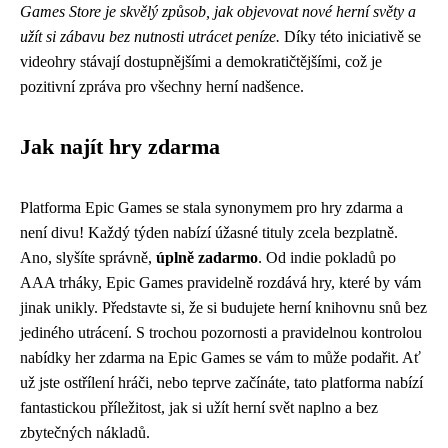
Games Store je skvělý způsob, jak objevovat nové herní světy a
užít si zábavu bez nutnosti utrácet peníze.
Díky této iniciativě se
videohry stávají dostupnějšími a demokratičtějšími, což je
pozitivní zpráva pro všechny herní nadšence.
Jak najít hry zdarma
Platforma Epic Games se stala synonymem pro hry zdarma a
není divu! Každý týden nabízí úžasné tituly zcela bezplatně.
Ano, slyšíte správně,
úplně zadarmo
. Od indie pokladů po
AAA trháky, Epic Games pravidelně rozdává hry, které by vám
jinak unikly. Představte si, že si budujete herní knihovnu snů bez
jediného utrácení. S trochou pozornosti a pravidelnou kontrolou
nabídky her zdarma na Epic Games se vám to může podařit. Ať
už jste ostřílení hráči, nebo teprve začínáte, tato platforma nabízí
fantastickou příležitost, jak si užít herní svět naplno a bez
zbytečných nákladů.