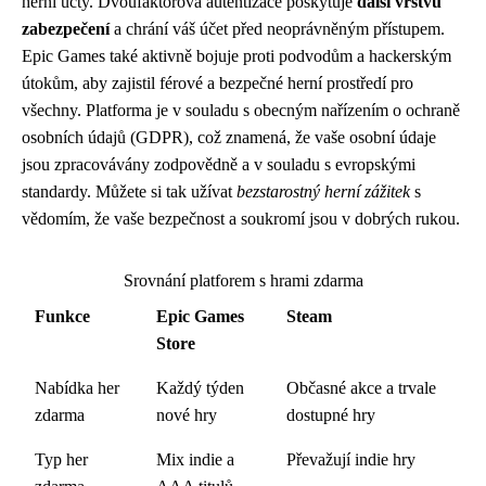
herní účty. Dvoufaktorová autentizace poskytuje
další vrstvu
zabezpečení
a chrání váš účet před neoprávněným přístupem.
Epic Games také aktivně bojuje proti podvodům a hackerským
útokům, aby zajistil férové a bezpečné herní prostředí pro
všechny. Platforma je v souladu s obecným nařízením o ochraně
osobních údajů (GDPR), což znamená, že vaše osobní údaje
jsou zpracovávány zodpovědně a v souladu s evropskými
standardy. Můžete si tak užívat
bezstarostný herní zážitek
s
vědomím, že vaše bezpečnost a soukromí jsou v dobrých rukou.
Srovnání platforem s hrami zdarma
Funkce
Epic Games
Steam
Store
Nabídka her
Každý týden
Občasné akce a trvale
zdarma
nové hry
dostupné hry
Typ her
Mix indie a
Převažují indie hry