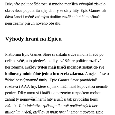
Díky této politice štědrosti si mnoho menších vývojářů získalo
obrovskou popularitu a jejich hry se staly hity. Epic Games tak
dává šanci i méně známým titulům zazářit a hráčům přináší
neustreamý přísun nového obsahu.
Výhody hraní na Epicu
Platforma Epic Games Store si získala srdce mnoha hráčů po
celém světě, a to především díky své štědré politice rozdávání
her zdarma.
Každý týden mají hráči možnost získat do své
knihovny minimálně jednu hru zcela zdarma
. A nejedná se o
žádné bezvýznamné tituly! Epic Games Store pravidelně
rozdává i AAA hry, které si jinak hráči musí kupovat za nemalé
peníze. Díky tomu si i hráči s omezeným rozpočtem mohou
zahrát ty nejnovější herní hity a užít si tak prvotřídní herní
zážitek.
Tato iniciativa zpřístupnila svět počítačových her
milionům hráčů, kteří by si jinak hraní nemohli dovolit
. Epic