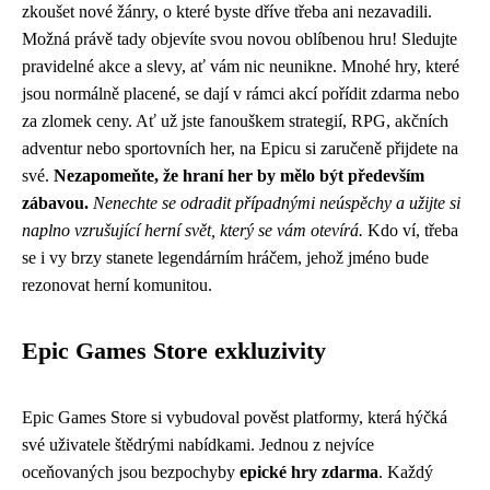
zkoušet nové žánry, o které byste dříve třeba ani nezavadili.
Možná právě tady objevíte svou novou oblíbenou hru! Sledujte
pravidelné akce a slevy, ať vám nic neunikne. Mnohé hry, které
jsou normálně placené, se dají v rámci akcí pořídit zdarma nebo
za zlomek ceny. Ať už jste fanouškem strategií, RPG, akčních
adventur nebo sportovních her, na Epicu si zaručeně přijdete na
své.
Nezapomeňte, že hraní her by mělo být především
zábavou.
Nenechte se odradit případnými neúspěchy a užijte si
naplno vzrušující herní svět, který se vám otevírá.
Kdo ví, třeba
se i vy brzy stanete legendárním hráčem, jehož jméno bude
rezonovat herní komunitou.
Epic Games Store exkluzivity
Epic Games Store si vybudoval pověst platformy, která hýčká
své uživatele štědrými nabídkami. Jednou z nejvíce
oceňovaných jsou bezpochyby
epické hry zdarma
. Každý