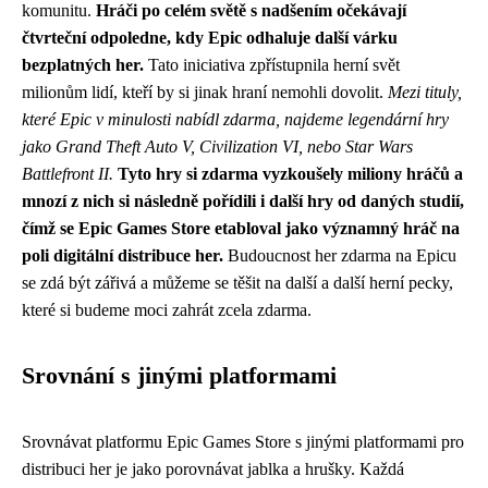
komunitu.
Hráči po celém světě s nadšením očekávají
čtvrteční odpoledne, kdy Epic odhaluje další várku
bezplatných her.
Tato iniciativa zpřístupnila herní svět
milionům lidí, kteří by si jinak hraní nemohli dovolit.
Mezi tituly,
které Epic v minulosti nabídl zdarma, najdeme legendární hry
jako Grand Theft Auto V, Civilization VI, nebo Star Wars
Battlefront II.
Tyto hry si zdarma vyzkoušely miliony hráčů a
mnozí z nich si následně pořídili i další hry od daných studií,
čímž se Epic Games Store etabloval jako významný hráč na
poli digitální distribuce her.
Budoucnost her zdarma na Epicu
se zdá být zářivá a můžeme se těšit na další a další herní pecky,
které si budeme moci zahrát zcela zdarma.
Srovnání s jinými platformami
Srovnávat platformu Epic Games Store s jinými platformami pro
distribuci her je jako porovnávat jablka a hrušky. Každá