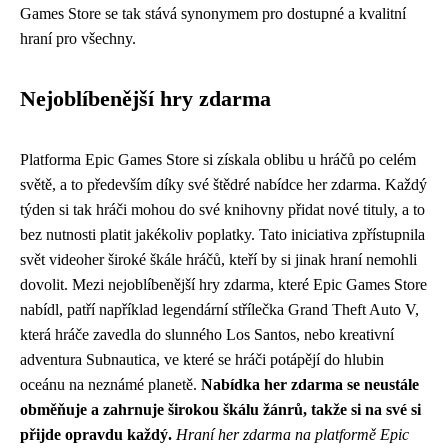
Games Store se tak stává synonymem pro dostupné a kvalitní
hraní pro všechny.
Nejoblíbenější hry zdarma
Platforma Epic Games Store si získala oblibu u hráčů po celém
světě, a to především díky své štědré nabídce her zdarma. Každý
týden si tak hráči mohou do své knihovny přidat nové tituly, a to
bez nutnosti platit jakékoliv poplatky. Tato iniciativa zpřístupnila
svět videoher široké škále hráčů, kteří by si jinak hraní nemohli
dovolit. Mezi nejoblíbenější hry zdarma, které Epic Games Store
nabídl, patří například legendární střílečka Grand Theft Auto V,
která hráče zavedla do slunného Los Santos, nebo kreativní
adventura Subnautica, ve které se hráči potápějí do hlubin
oceánu na neznámé planetě.
Nabídka her zdarma se neustále
obměňuje a zahrnuje širokou škálu žánrů, takže si na své si
přijde opravdu každý.
Hraní her zdarma na platformě Epic