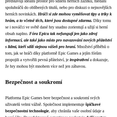
představují ideální prostor pro sdílení herních zážitků, hledání
spoluhráčů do oblíbených titulů, nebo pro diskuzi o nejnovějších
herních novinkách.
Hráči si zde mohou vyměňovat tipy a triky k
hrám, a to včetně těch, které jsou dostupné zdarma.
Díky tomu
se i nováčci ve světě dané hry snadno zorientují a užijí si herní
obsah naplno.
Fóra Epicu tak nefungují jen jako zdroj
informací, ale také jako místo pro navazování nových přátelství
s lidmi, kteří sdílí stejnou vášeň pro hraní.
Množství příběhů o
tom, jak se hráči díky platformě Epic Games a jejím fórům
propojili a vytvořili pevná přátelství, je
inspirativní
a dokazuje,
že hry mohou být mnohem více než jen zábavou.
Bezpečnost a soukromí
Platforma Epic Games bere bezpečnost a soukromí svých
uživatelů velmi vážně. Společnost implementuje
špičkové
bezpečnostní technologie
, aby chránila vaše osobní údaje a