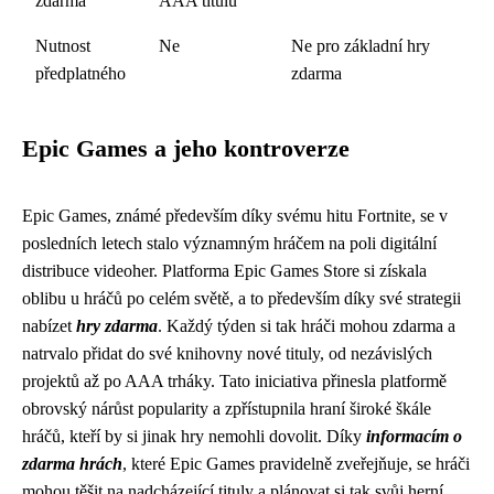
zdarma
AAA titulů
Nutnost
Ne
Ne pro základní hry
předplatného
zdarma
Epic Games a jeho kontroverze
Epic Games, známé především díky svému hitu Fortnite, se v
posledních letech stalo významným hráčem na poli digitální
distribuce videoher. Platforma Epic Games Store si získala
oblibu u hráčů po celém světě, a to především díky své strategii
nabízet
hry zdarma
. Každý týden si tak hráči mohou zdarma a
natrvalo přidat do své knihovny nové tituly, od nezávislých
projektů až po AAA trháky. Tato iniciativa přinesla platformě
obrovský nárůst popularity a zpřístupnila hraní široké škále
hráčů, kteří by si jinak hry nemohli dovolit. Díky
informacím o
zdarma hrách
, které Epic Games pravidelně zveřejňuje, se hráči
mohou těšit na nadcházející tituly a plánovat si tak svůj herní