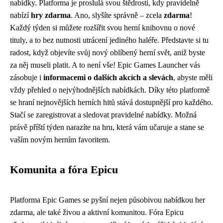
nabídky. Platforma je proslulá svou štědrostí, kdy pravidelně
nabízí
hry zdarma
. Ano, slyšíte správně – zcela
zdarma
!
Každý týden si můžete rozšířit svou herní knihovnu o nové
tituly, a to bez nutnosti utrácení jediného haléře. Představte si tu
radost, když objevíte svůj nový oblíbený herní svět, aniž byste
za něj museli platit. A to není vše! Epic Games Launcher vás
zásobuje i
informacemi o dalších akcích a slevách
, abyste měli
vždy přehled o nejvýhodnějších nabídkách. Díky této platformě
se hraní nejnovějších herních hitů stává dostupnější pro každého.
Stačí se zaregistrovat a sledovat pravidelné nabídky. Možná
právě příští týden narazíte na hru, která vám učaruje a stane se
vaším novým herním favoritem.
Komunita a fóra Epicu
Platforma Epic Games se pyšní nejen působivou nabídkou her
zdarma, ale také živou a aktivní komunitou. Fóra Epicu