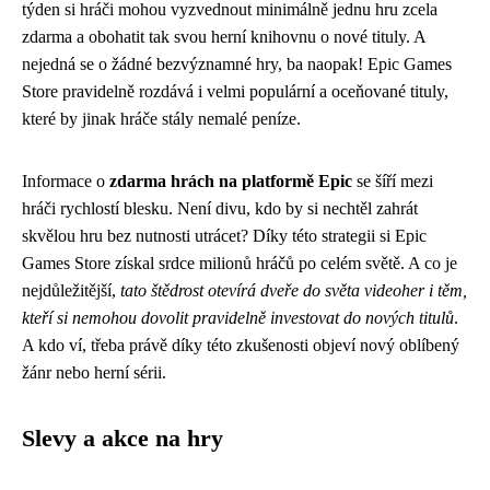
týden si hráči mohou vyzvednout minimálně jednu hru zcela
zdarma a obohatit tak svou herní knihovnu o nové tituly. A
nejedná se o žádné bezvýznamné hry, ba naopak! Epic Games
Store pravidelně rozdává i velmi populární a oceňované tituly,
které by jinak hráče stály nemalé peníze.
Informace o
zdarma hrách na platformě Epic
se šíří mezi
hráči rychlostí blesku. Není divu, kdo by si nechtěl zahrát
skvělou hru bez nutnosti utrácet? Díky této strategii si Epic
Games Store získal srdce milionů hráčů po celém světě. A co je
nejdůležitější,
tato štědrost otevírá dveře do světa videoher i těm,
kteří si nemohou dovolit pravidelně investovat do nových titulů
.
A kdo ví, třeba právě díky této zkušenosti objeví nový oblíbený
žánr nebo herní sérii.
Slevy a akce na hry