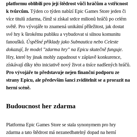
platformu oblíbili pro její štědrost vůči hráčům a vstřícnost
k tvůrcům.
Týden co týden nabízí Epic Games Store jeden či
více titulů zdarma, čímž si získal srdce milionů hráčů po celém
světě. Pro vývojáře to znamená unikátní příležitost, jak dostat
své hry k širokému publiku a vybudovat si silnou komunitu
fanoušků.
Úspěšné příklady jako Subnautica nebo Celeste
dokazují, že model "zdarma hry" na Epicu skutečně funguje.
Hry, které by jinak mohly zapadnout v záplavě konkurence,
získávají díky této iniciativě nový život a tisíce nadšených hráčů.
Pro vývojáře to představuje nejen finanční podporu ze
strany Epicu, ale především šanci zviditelnit se a prorazit na
herní scéně.
Budoucnost her zdarma
Platforma Epic Games Store se stala synonymem pro hry
zdarma a tato štědrost má nezanedbatelný dopad na herní