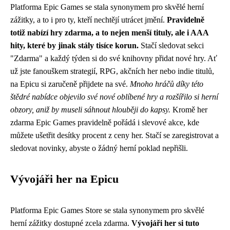
Platforma Epic Games se stala synonymem pro skvělé herní
zážitky, a to i pro ty, kteří nechtějí utrácet jmění.
Pravidelně
totiž nabízí hry zdarma, a to nejen menší tituly, ale i AAA
hity, které by jinak stály tisíce korun.
Stačí sledovat sekci
"Zdarma" a každý týden si do své knihovny přidat nové hry. Ať
už jste fanouškem strategií, RPG, akčních her nebo indie titulů,
na Epicu si zaručeně přijdete na své.
Mnoho hráčů díky této
štědré nabídce objevilo své nové oblíbené hry a rozšířilo si herní
obzory, aniž by museli sáhnout hlouběji do kapsy.
Kromě her
zdarma Epic Games pravidelně pořádá i slevové akce, kde
můžete ušetřit desítky procent z ceny her. Stačí se zaregistrovat a
sledovat novinky, abyste o žádný herní poklad nepřišli.
Vývojáři her na Epicu
Platforma Epic Games Store se stala synonymem pro skvělé
herní zážitky dostupné zcela zdarma.
Vývojáři her si tuto