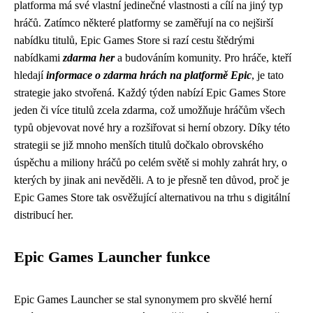
platforma má své vlastní jedinečné vlastnosti a cílí na jiný typ
hráčů. Zatímco některé platformy se zaměřují na co nejširší
nabídku titulů, Epic Games Store si razí cestu štědrými
nabídkami
zdarma her
a budováním komunity. Pro hráče, kteří
hledají
informace o zdarma hrách na platformě Epic
, je tato
strategie jako stvořená. Každý týden nabízí Epic Games Store
jeden či více titulů zcela zdarma, což umožňuje hráčům všech
typů objevovat nové hry a rozšiřovat si herní obzory. Díky této
strategii se již mnoho menších titulů dočkalo obrovského
úspěchu a miliony hráčů po celém světě si mohly zahrát hry, o
kterých by jinak ani nevěděli. A to je přesně ten důvod, proč je
Epic Games Store tak osvěžující alternativou na trhu s digitální
distribucí her.
Epic Games Launcher funkce
Epic Games Launcher se stal synonymem pro skvělé herní