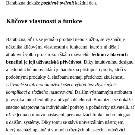
Barabizna dokáže
pozitivně ovlivnit
každní den.
Klíčové vlastnosti a funkce
Barabizna, ať už se jedná o produkt nebo službu, se vyznačuje
několika klíčovými vlastnostmi a funkcemi, které z ní dělají
atraktivní volbu pro širokou škálu uživatelů.
Jedním z hlavních
benefitů je její uživatelská přívětivost
. Díky intuitivnímu designu
a jednoduchému ovládání je barabizna přístupná i pro ty, kteří s
podobnými produkty či službami nemají předchozí zkušenosti.
Uživatelé si tak mohou užívat všech výhod bez zbytečných
komplikací a složitého nastavování.
Dalším významným atributem
je vysoká míra flexibility a přizpůsobitelnosti. Barabizna se dokáže
snadno adaptovat na individuální potřeby a požadavky uživatelů, ať
už se jedná o úpravu nastavení, personalizaci funkcí nebo integraci
s dalšími systémy. Díky tomu se stává univerzálním nástrojem,
který nachází uplatnění v mnoha různých oblastech a odvětvích.