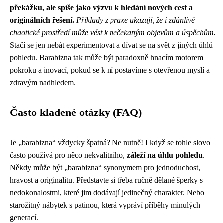
překážku, ale spíše jako výzvu k hledání nových cest a
originálních řešení.
Příklady z praxe ukazují, že i zdánlivě
chaotické prostředí může vést k nečekaným objevům a úspěchům.
Stačí se jen nebát experimentovat a dívat se na svět z jiných úhlů
pohledu. Barabizna tak může být paradoxně hnacím motorem
pokroku a inovací, pokud se k ní postavíme s otevřenou myslí a
zdravým nadhledem.
Často kladené otázky (FAQ)
Je „barabizna“ vždycky špatná? Ne nutně! I když se tohle slovo
často používá pro něco nekvalitního,
záleží na úhlu pohledu
.
Někdy může být „barabizna“ synonymem pro jednoduchost,
hravost a originalitu. Představte si třeba ručně dělané šperky s
nedokonalostmi, které jim dodávají jedinečný charakter. Nebo
starožitný nábytek s patinou, která vypráví příběhy minulých
generací.