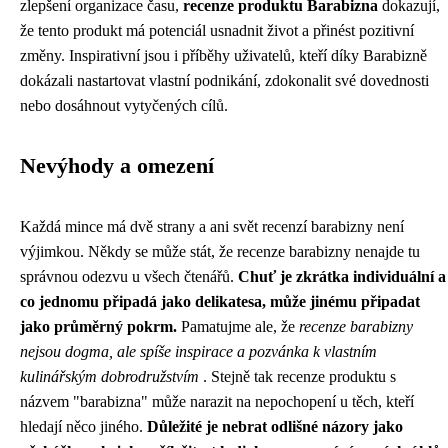
zlepšení organizace času,
recenze produktu Barabizna
dokazují,
že tento produkt má potenciál usnadnit život a přinést pozitivní
změny. Inspirativní jsou i příběhy uživatelů, kteří díky Barabizně
dokázali nastartovat vlastní podnikání, zdokonalit své dovednosti
nebo dosáhnout vytyčených cílů.
Nevýhody a omezení
Každá mince má dvě strany a ani svět recenzí barabizny není
výjimkou. Někdy se může stát, že recenze barabizny nenajde tu
správnou odezvu u všech čtenářů.
Chuť je zkrátka individuální a
co jednomu připadá jako delikatesa, může jinému připadat
jako průměrný pokrm.
Pamatujme ale, že
recenze barabizny
nejsou dogma, ale spíše inspirace a pozvánka k vlastním
kulinářským dobrodružstvím
. Stejně tak recenze produktu s
názvem "barabizna" může narazit na nepochopení u těch, kteří
hledají něco jiného.
Důležité je nebrat odlišné názory jako