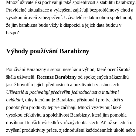
Mnozí uživatelé si pochvalují také spolehlivost a stabilitu barabizny.
Pravidelné aktualizace a vylepšení zajišťují bezproblémový chod a
vysokou úroveň zabezpečení. Uživatelé se tak mohou spolehnout,
že jim barabizna bude vždy k dispozici a jejich data budou v
bezpečí.
Výhody používání Barabizny
Používání Barabizny s sebou nese řadu výhod, které ocení široká
škála uživatelů.
Recenze Barabizny
od spokojených zákazníků
jasně hovoří o jejích přednostech a pozitivních vlastnostech.
Uživatelé si pochvalují především jednoduchost a intuitivní
ovládání,
díky kterému je Barabizna přístupná i pro ty, kteří s
podobnými produkty teprve začínají. Mnozí vyzdvihují také
vysokou efektivitu a spolehlivost Barabizny, která jim pomohla
dosáhnout lepších výsledků v různých oblastech. Ať už se jedná o
zvýšení produktivity práce, zjednodušení každodenních úkolů nebo