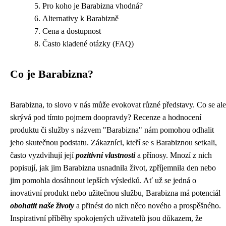
Pro koho je Barabizna vhodná?
Alternativy k Barabizně
Cena a dostupnost
Často kladené otázky (FAQ)
Co je Barabizna?
Barabizna, to slovo v nás může evokovat různé představy. Co se ale
skrývá pod tímto pojmem doopravdy? Recenze a hodnocení
produktu či služby s názvem "Barabizna" nám pomohou odhalit
jeho skutečnou podstatu. Zákazníci, kteří se s Barabiznou setkali,
často vyzdvihují její
pozitivní vlastnosti
a přínosy. Mnozí z nich
popisují, jak jim Barabizna usnadnila život, zpříjemnila den nebo
jim pomohla dosáhnout lepších výsledků. Ať už se jedná o
inovativní produkt nebo užitečnou službu, Barabizna má potenciál
obohatit naše životy
a přinést do nich něco nového a prospěšného.
Inspirativní příběhy spokojených uživatelů jsou důkazem, že