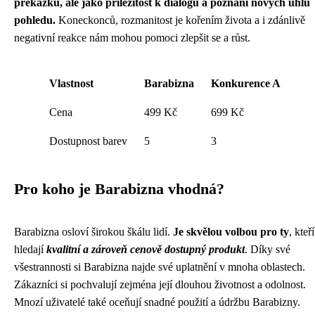
překážku, ale jako příležitost k dialogu a poznání nových úhlů
pohledu.
Koneckonců, rozmanitost je kořením života a i zdánlivě
negativní reakce nám mohou pomoci zlepšit se a růst.
Vlastnost
Barabizna
Konkurence A
Cena
499 Kč
699 Kč
Dostupnost barev
5
3
Pro koho je Barabizna vhodná?
Barabizna osloví širokou škálu lidí.
Je skvělou volbou pro ty
, kteří
hledají
kvalitní a zároveň cenově dostupný produkt
. Díky své
všestrannosti si Barabizna najde své uplatnění v mnoha oblastech.
Zákazníci si pochvalují zejména její dlouhou životnost a odolnost.
Mnozí uživatelé také oceňují snadné použití a údržbu Barabizny.