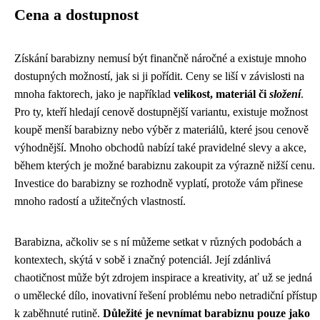
Cena a dostupnost
Získání barabizny nemusí být finančně náročné a existuje mnoho
dostupných možností, jak si ji pořídit. Ceny se liší v závislosti na
mnoha faktorech, jako je například
velikost, materiál či
složení
.
Pro ty, kteří hledají cenově dostupnější variantu, existuje možnost
koupě menší barabizny nebo výběr z materiálů, které jsou cenově
výhodnější. Mnoho obchodů nabízí také pravidelné slevy a akce,
během kterých je možné barabiznu zakoupit za výrazně nižší cenu.
Investice do barabizny se rozhodně vyplatí, protože vám přinese
mnoho radostí a užitečných vlastností.
Barabizna, ačkoliv se s ní můžeme setkat v různých podobách a
kontextech, skýtá v sobě i značný potenciál. Její zdánlivá
chaotičnost může být zdrojem inspirace a kreativity, ať už se jedná
o umělecké dílo, inovativní řešení problému nebo netradiční přístup
k zaběhnuté rutině.
Důležité je nevnímat barabiznu pouze jako