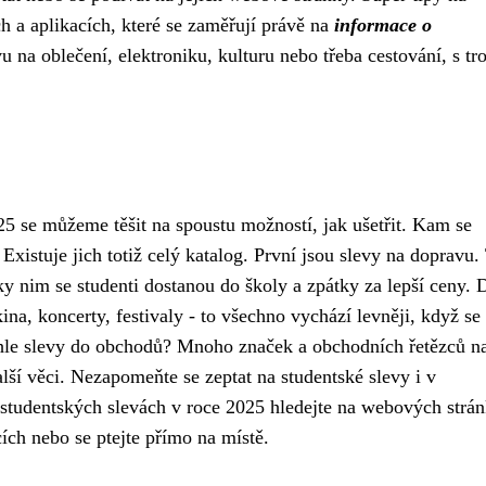
h a aplikacích, které se zaměřují právě na
informace o
vu na oblečení, elektroniku, kulturu nebo třeba cestování, s t
025 se můžeme těšit na spoustu možností, jak ušetřit. Kam se
 Existuje jich totiž celý katalog. První jsou slevy na dopravu.
íky nim se studenti dostanou do školy a zpátky za lepší ceny. 
ina, koncerty, festivaly - to všechno vychází levněji, když se
hle slevy do obchodů? Mnoho značek a obchodních řetězců na
lší věci. Nezapomeňte se zeptat na studentské slevy i v
o studentských slevách v roce 2025 hledejte na webových strá
ích nebo se ptejte přímo na místě.