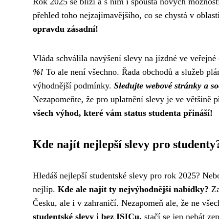
Rok 2025 se blíží a s ním i spousta nových možností
přehled toho nejzajímavějšího, co se chystá v oblast
opravdu zásadní!
Vláda schválila navýšení slevy na jízdné ve veřejné
%!
To ale není všechno. Řada obchodů a služeb plán
výhodnější podmínky.
Sledujte webové stránky a so
Nezapomeňte, že pro uplatnění slevy je ve většině 
všech výhod, které vám status studenta přináší!
Kde najít nejlepší slevy pro studenty
Hledáš nejlepší studentské slevy pro rok 2025? Nebo
nejlíp.
Kde ale najít ty nejvýhodnější nabídky?
Za
Česku, ale i v zahraničí. Nezapomeň ale, že ne vše
studentské slevy i bez ISICu,
stačí se jen nebát ze