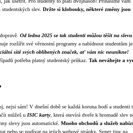
, jak ušetřit. Pro studenty to platí dvojnásob! Přinášíme vám
i studentských slev.
Držte si klobouky, některé změny jsou
 dopravě.
Od ledna 2025 se tak studenti můžou těšit na slevu
uje rozšířit své věrnostní programy a nabídnout studentům je
ciální sítě svých oblíbených značek, ať vám nic neunikne!
případů potřeba platný studentský průkaz.
Tak neváhejte a vyu
?
j, nejsi sám! V dnešní době se každá koruna hodí a studenti 
čít můžeš u
ISIC karty
, která otevírá dveře k hromadě slev n
chny slevy jsou automatické.
Mnoho obchodů a služeb nabíz
ptat nebo se podívat na jejich webové stránky. Super tipy na