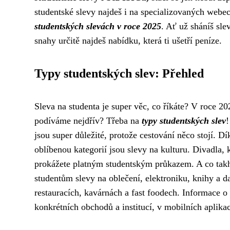
studentské slevy najdeš i na specializovaných webec
studentských slevách v roce 2025
. Ať už sháníš sle
snahy určitě najdeš nabídku, která ti ušetří peníze.
Typy studentských slev: Přehled
Sleva na studenta je super věc, co říkáte? V roce 2
podíváme nejdřív? Třeba na
typy studentských slev
!
jsou super důležité, protože cestování něco stojí. D
oblíbenou kategorií jsou slevy na kulturu. Divadla, k
prokážete platným studentským průkazem. A co tak
studentům slevy na oblečení, elektroniku, knihy a da
restauracích, kavárnách a fast foodech. Informace 
konkrétních obchodů a institucí, v mobilních aplikac