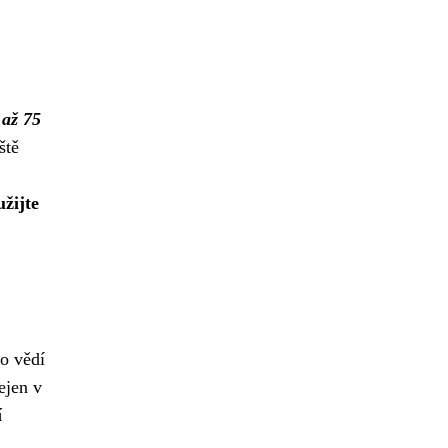
 až 75
ště
žijte
to vědí
ejen v
í