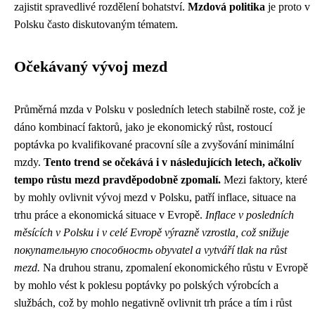
zajistit spravedlivé rozdělení bohatství.
Mzdová politika
je proto v
Polsku často diskutovaným tématem.
Očekávaný vývoj mezd
Průměrná mzda v Polsku v posledních letech stabilně roste, což je
dáno kombinací faktorů, jako je ekonomický růst, rostoucí
poptávka po kvalifikované pracovní síle a zvyšování minimální
mzdy.
Tento trend se očekává i v následujících letech, ačkoliv
tempo růstu mezd pravděpodobně zpomalí.
Mezi faktory, které
by mohly ovlivnit vývoj mezd v Polsku, patří inflace, situace na
trhu práce a ekonomická situace v Evropě.
Inflace v posledních
měsících v Polsku i v celé Evropě výrazně vzrostla, což snižuje
покупательную способность obyvatel a vytváří tlak na růst
mezd.
Na druhou stranu, zpomalení ekonomického růstu v Evropě
by mohlo vést k poklesu poptávky po polských výrobcích a
službách, což by mohlo negativně ovlivnit trh práce a tím i růst