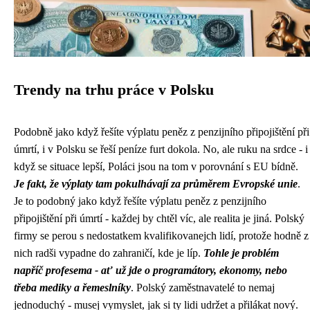
Trendy na trhu práce v Polsku
Podobně jako když řešíte výplatu peněz z penzijního připojištění při
úmrtí, i v Polsku se řeší peníze furt dokola. No, ale ruku na srdce - i
když se situace lepší, Poláci jsou na tom v porovnání s EU bídně.
Je fakt, že výplaty tam pokulhávají za průměrem Evropské unie
.
Je to podobný jako když řešíte
výplatu peněz z penzijního
připojištění při úmrtí
- každej by chtěl víc, ale realita je jiná. Polský
firmy se perou s nedostatkem kvalifikovanejch lidí, protože hodně z
nich radši vypadne do zahraničí, kde je líp.
Tohle je problém
napříč profesema - ať už jde o programátory, ekonomy, nebo
třeba mediky a řemeslníky
. Polský zaměstnavatelé to nemaj
jednoduchý - musej vymyslet, jak si ty lidi udržet a přilákat nový.