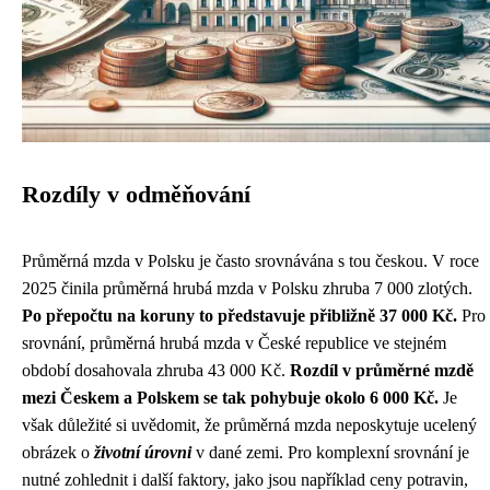
Rozdíly v odměňování
Průměrná mzda v Polsku je často srovnávána s tou českou. V roce
2025 činila průměrná hrubá mzda v Polsku zhruba 7 000 zlotých.
Po přepočtu na koruny to představuje přibližně 37 000 Kč.
Pro
srovnání, průměrná hrubá mzda v České republice ve stejném
období dosahovala zhruba 43 000 Kč.
Rozdíl v průměrné mzdě
mezi Českem a Polskem se tak pohybuje okolo 6 000 Kč.
Je
však důležité si uvědomit, že průměrná mzda neposkytuje ucelený
obrázek o
životní úrovni
v dané zemi. Pro komplexní srovnání je
nutné zohlednit i další faktory, jako jsou například ceny potravin,