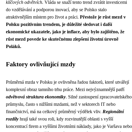
klíčových odvětvích.
Vláda se snaží tento trend zvrátit investicemi
do vzdělávání a podporou inovací, aby se Polsko stalo
atraktivnějším místem pro život a práci.
Přestože je růst mezd v
Polsku pozitivním trendem, je důležité sledovat i další
ekonomické ukazatele, jako je inflace, aby bylo zajištěno, že
růst mezd povede ke skutečnému zlepšení životní úrovně
Poláků.
Faktory ovlivňující mzdy
Průměrná mzda v Polsku je ovlivněna řadou faktorů, které utvářejí
komplexní obraz tamního trhu práce. Mezi nejvýznamnější patří
odvětvová struktura ekonomiky
. Silné zastoupení zpracovatelského
průmyslu, často s nižšími mzdami, než v sektorech IT nebo
finančnictví, má na celkový průměrný výdělek vliv.
Regionální
rozdíly
hrají také svou roli, kdy rozvinutější oblasti s vyšší
koncentrací firem a vyššími životními náklady, jako je Varšava nebo