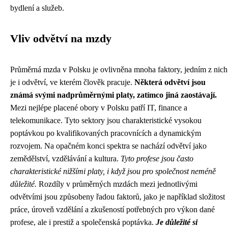
bydlení a služeb.
Vliv odvětví na mzdy
Průměrná mzda v Polsku je ovlivněna mnoha faktory, jedním z nich
je i odvětví, ve kterém člověk pracuje.
Některá odvětví jsou
známá svými nadprůměrnými platy, zatímco jiná zaostávají.
Mezi nejlépe placené obory v Polsku patří IT, finance a
telekomunikace. Tyto sektory jsou charakteristické vysokou
poptávkou po kvalifikovaných pracovnících a dynamickým
rozvojem. Na opačném konci spektra se nachází odvětví jako
zemědělství, vzdělávání a kultura.
Tyto profese jsou často
charakteristické nižšími platy, i když jsou pro společnost neméně
důležité.
Rozdíly v průměrných mzdách mezi jednotlivými
odvětvími jsou způsobeny řadou faktorů, jako je například složitost
práce, úroveň vzdělání a zkušeností potřebných pro výkon dané
profese, ale i prestiž a společenská poptávka.
Je důležité si