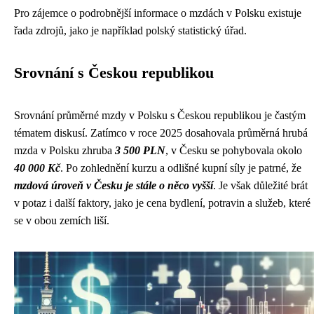
Pro zájemce o podrobnější informace o mzdách v Polsku existuje
řada zdrojů, jako je například polský statistický úřad.
Srovnání s Českou republikou
Srovnání průměrné mzdy v Polsku s Českou republikou je častým
tématem diskusí. Zatímco v roce 2025 dosahovala průměrná hrubá
mzda v Polsku zhruba
3 500 PLN
, v Česku se pohybovala okolo
40 000 Kč
. Po zohlednění kurzu a odlišné kupní síly je patrné, že
mzdová úroveň v Česku je stále o něco vyšší
. Je však důležité brát
v potaz i další faktory, jako je cena bydlení, potravin a služeb, které
se v obou zemích liší.