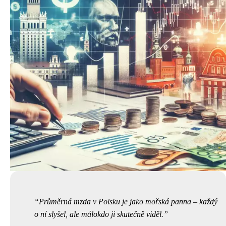
Průměrná mzda v Polsku je jako mořská panna – každý
o ní slyšel, ale málokdo ji skutečně viděl.