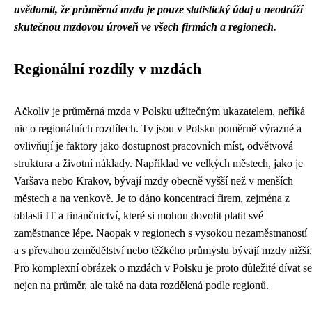
uvědomit, že průměrná mzda je pouze statistický údaj a neodráží
skutečnou mzdovou úroveň ve všech firmách a regionech.
Regionální rozdíly v mzdách
Ačkoliv je průměrná mzda v Polsku užitečným ukazatelem, neříká
nic o regionálních rozdílech. Ty jsou v Polsku poměrně výrazné a
ovlivňují je faktory jako dostupnost pracovních míst, odvětvová
struktura a životní náklady. Například ve velkých městech, jako je
Varšava nebo Krakov, bývají mzdy obecně vyšší než v menších
městech a na venkově. Je to dáno koncentrací firem, zejména z
oblasti IT a finančnictví, které si mohou dovolit platit své
zaměstnance lépe. Naopak v regionech s vysokou nezaměstnaností
a s převahou zemědělství nebo těžkého průmyslu bývají mzdy nižší.
Pro komplexní obrázek o mzdách v Polsku je proto důležité dívat se
nejen na průměr, ale také na data rozdělená podle regionů.