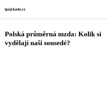
ipujcka4u.cz
Polská průměrná mzda: Kolik si
vydělají naši sousedé?