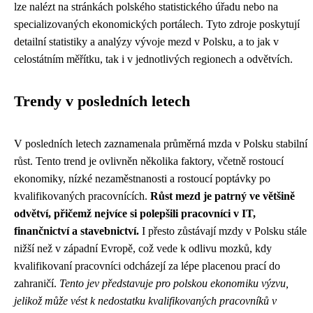
lze nalézt na stránkách polského statistického úřadu nebo na
specializovaných ekonomických portálech. Tyto zdroje poskytují
detailní statistiky a analýzy vývoje mezd v Polsku, a to jak v
celostátním měřítku, tak i v jednotlivých regionech a odvětvích.
Trendy v posledních letech
V posledních letech zaznamenala průměrná mzda v Polsku stabilní
růst. Tento trend je ovlivněn několika faktory, včetně rostoucí
ekonomiky, nízké nezaměstnanosti a rostoucí poptávky po
kvalifikovaných pracovnících.
Růst mezd je patrný ve většině
odvětví, přičemž nejvíce si polepšili pracovníci v IT,
finančnictví a stavebnictví.
I přesto zůstávají mzdy v Polsku stále
nižší než v západní Evropě, což vede k odlivu mozků, kdy
kvalifikovaní pracovníci odcházejí za lépe placenou prací do
zahraničí.
Tento jev představuje pro polskou ekonomiku výzvu,
jelikož může vést k nedostatku kvalifikovaných pracovníků v