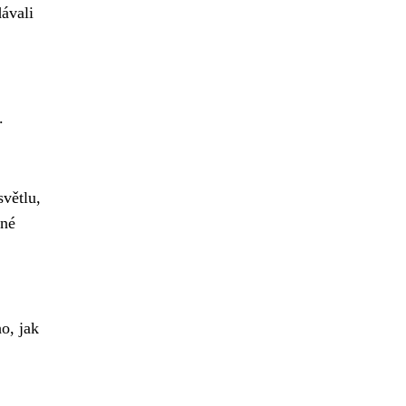
dávali
.
světlu,
lné
o, jak