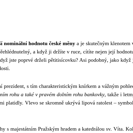
ší nominální hodnotu české měny
a je skutečným klenotem 
hlédnutelný, a když ji držíte v ruce, cítíte nejen její hodnotu
 když jste poprvé drželi pětitisícovku? Asi podobný, jako když
osti.
vní prezident, s tím charakteristickým knírkem a vážným pohl
ním rohu a také v pravém dolním rohu bankovky
, takže i let
i platidly. Vlevo se skromně ukrývá lipová ratolest – symbol
hy s majestátním Pražským hradem a katedrálou sv. Víta. Kol