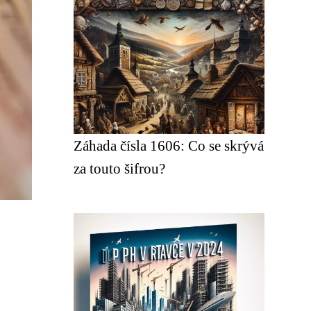
Záhada čísla 1606: Co se skrývá
za touto šifrou?