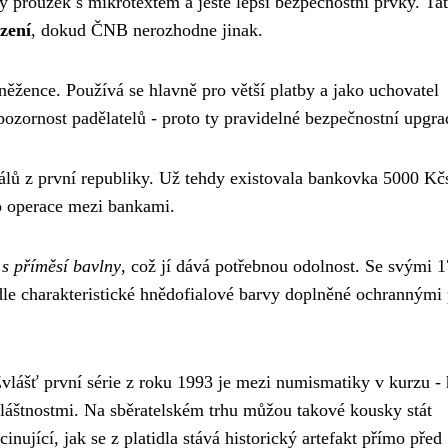
ný proužek s mikrotextem a ještě lepší bezpečnostní prvky. Ta
zení
, dokud ČNB nerozhodne jinak.
něžence. Používá se hlavně pro větší platby a jako uchovatel
pozornost padělatelů - proto ty pravidelné bezpečnostní upgra
álů z první republiky. Už tehdy existovala bankovka 5000 Kčs
pro operace mezi bankami.
 s příměsí bavlny
, což jí dává potřebnou odolnost. Se svými 
dle charakteristické hnědofialové barvy doplněné ochrannými
 Zvlášť první série z roku 1993 je mezi numismatiky v kurzu -
láštnostmi. Na sběratelském trhu můžou takové kousky stát
nující, jak se z platidla stává historický artefakt přímo před