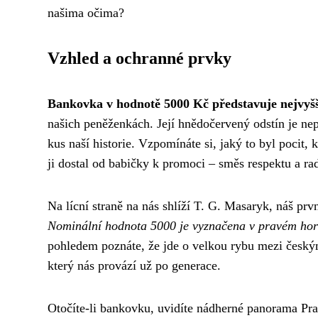
našima očima?
Vzhled a ochranné prvky
Bankovka v hodnotě 5000 Kč představuje nejvyš
našich peněženkách. Její hnědočervený odstín je nepře
kus naší historie. Vzpomínáte si, jaký to byl pocit,
ji dostal od babičky k promoci – směs respektu a rad
Na lícní straně na nás shlíží T. G. Masaryk, náš pr
Nominální hodnota 5000 je vyznačena v pravém hor
pohledem poznáte, že jde o velkou rybu mezi českým
který nás provází už po generace.
Otočíte-li bankovku, uvidíte nádherné panorama Pra