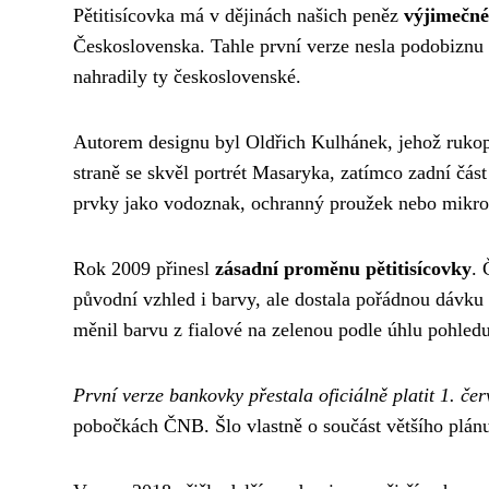
Pětitisícovka má v dějinách našich peněz
výjimečné
Československa. Tahle první verze nesla podobiznu 
nahradily ty československé.
Autorem designu byl Oldřich Kulhánek, jehož rukop
straně se skvěl portrét Masaryka, zatímco zadní čá
prvky jako vodoznak, ochranný proužek nebo mikro
Rok 2009 přinesl
zásadní proměnu pětitisícovky
. 
původní vzhled i barvy, ale dostala pořádnou dávku 
měnil barvu z fialové na zelenou podle úhlu pohle
První verze bankovky přestala oficiálně platit 1. če
pobočkách ČNB. Šlo vlastně o součást většího plánu