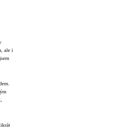
v
, ale i
 jsem
edem.
mým
,
ikrát