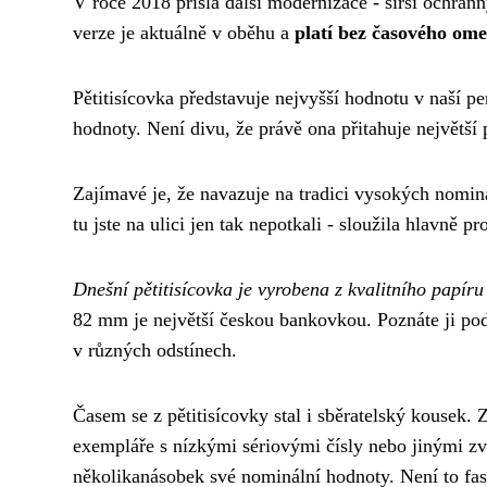
V roce 2018 přišla další modernizace - širší ochran
verze je aktuálně v oběhu a
platí bez časového ome
Pětitisícovka představuje nejvyšší hodnotu v naší pe
hodnoty. Není divu, že právě ona přitahuje největší 
Zajímavé je, že navazuje na tradici vysokých nomin
tu jste na ulici jen tak nepotkali - sloužila hlavně 
Dnešní pětitisícovka je vyrobena z kvalitního papíru
82 mm je největší českou bankovkou. Poznáte ji po
v různých odstínech.
Časem se z pětitisícovky stal i sběratelský kousek.
exempláře s nízkými sériovými čísly nebo jinými zv
několikanásobek své nominální hodnoty. Není to fasci