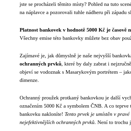
jste se procházeli těmito místy? Pohled na tuto sce
na náplavce a pozorovali tuhle nádheru při západu s
Platnost bankovek v hodnotě 5000 Kč je časově
Všechny emise této bankovky můžete bez obav použív
Zajímavé je, jak důmyslně je naše nejvyšší bankovk
ochranných prvků
, které by daly zabrat i nejzruč
objeví se vodoznak s Masarykovým portrétem – jako 
dimenze.
Ochranný proužek protkaný bankovkou je další vychy
označením 5000 Kč a symbolem ČNB. A co teprve ten
bankovku nakloníte!
Tento prvek je umístěn v pravé 
nejefektivnějších ochranných prvků
. Není to trochu 