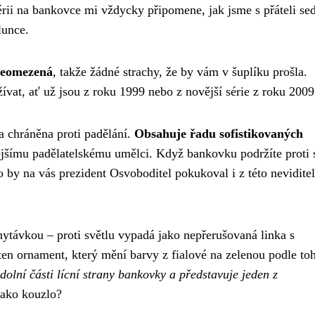
nérii na bankovce mi vždycky připomene, jak jsme s přáteli se
lunce.
 neomezená
, takže žádné strachy, že by vám v šuplíku prošla.
at, ať už jsou z roku 1999 nebo z novější série z roku 2009
a chráněna proti padělání.
Obsahuje řadu sofistikovaných
nějšímu padělatelskému umělci. Když bankovku podržíte proti 
by na vás prezident Osvoboditel pokukoval i z této nevidite
távkou – proti světlu vypadá jako nepřerušovaná linka s
 ornament, který mění barvy z fialové na zelenou podle toh
dolní části lícní strany bankovky a představuje jeden z
jako kouzlo?