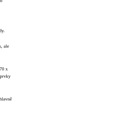
to
dy.
, ale
170 x
 prvky
 hlavně