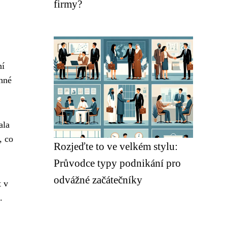
firmy?
ní
anné
ala
, co
Rozjeďte to ve velkém stylu:
Průvodce typy podnikání pro
odvážné začátečníky
t v
.