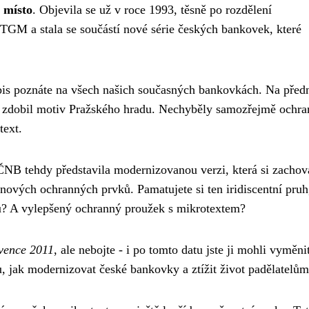
 místo
. Objevila se už v roce 1993, těsně po rozdělení
TGM a stala se součástí nové série českých bankovek, které
is poznáte na všech našich současných bankovkách. Na před
st zdobil motiv Pražského hradu. Nechyběly samozřejmě ochr
text.
ČNB tehdy představila modernizovanou verzi, která si zachov
nových ochranných prvků. Pamatujete si ten iridiscentní pruh
du? A vylepšený ochranný proužek s mikrotextem?
rvence 2011
, ale nebojte - i po tomto datu jste ji mohli vyměni
, jak modernizovat české bankovky a ztížit život padělatelům