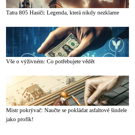
Tatra 805 Hasiči: Legenda, která nikdy nezklame
Vše o výživném: Co potřebujete vědět
Mistr pokrývač: Naučte se pokládat asfaltové šindele
jako profík!