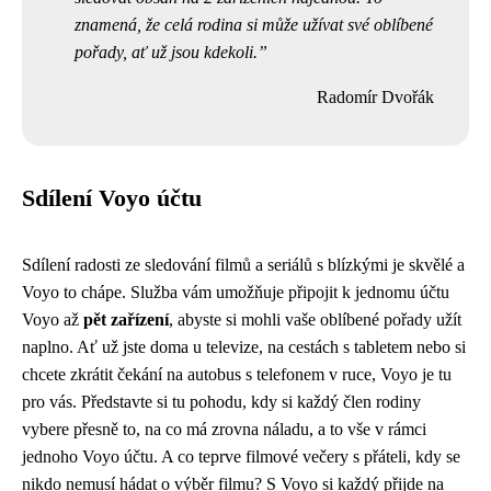
znamená, že celá rodina si může užívat své oblíbené
pořady, ať už jsou kdekoli.
Radomír Dvořák
Sdílení Voyo účtu
Sdílení radosti ze sledování filmů a seriálů s blízkými je skvělé a
Voyo to chápe. Služba vám umožňuje připojit k jednomu účtu
Voyo až
pět zařízení
, abyste si mohli vaše oblíbené pořady užít
naplno. Ať už jste doma u televize, na cestách s tabletem nebo si
chcete zkrátit čekání na autobus s telefonem v ruce, Voyo je tu
pro vás. Představte si tu pohodu, kdy si každý člen rodiny
vybere přesně to, na co má zrovna náladu, a to vše v rámci
jednoho Voyo účtu. A co teprve filmové večery s přáteli, kdy se
nikdo nemusí hádat o výběr filmu? S Voyo si každý přijde na