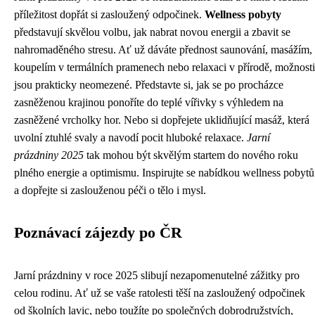
příležitost dopřát si zasloužený odpočinek.
Wellness pobyty
představují skvělou volbu, jak nabrat novou energii a zbavit se
nahromaděného stresu. Ať už dáváte přednost saunování, masážím,
koupelím v termálních pramenech nebo relaxaci v přírodě, možnosti
jsou prakticky neomezené. Představte si, jak se po procházce
zasněženou krajinou ponoříte do teplé vířivky s výhledem na
zasněžené vrcholky hor. Nebo si dopřejete uklidňující masáž, která
uvolní ztuhlé svaly a navodí pocit hluboké relaxace.
Jarní
prázdniny 2025
tak mohou být skvělým startem do nového roku
plného energie a optimismu. Inspirujte se nabídkou wellness pobytů
a dopřejte si zaslouženou péči o tělo i mysl.
Poznávací zájezdy po ČR
Jarní prázdniny v roce 2025 slibují nezapomenutelné zážitky pro
celou rodinu. Ať už se vaše ratolesti těší na zasloužený odpočinek
od školních lavic, nebo toužíte po společných dobrodružstvích,