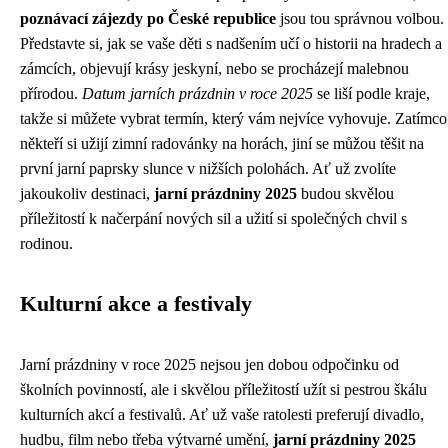
poznávací zájezdy po České republice
jsou tou správnou volbou.
Představte si, jak se vaše děti s nadšením učí o historii na hradech a
zámcích, objevují krásy jeskyní, nebo se procházejí malebnou
přírodou.
Datum jarních prázdnin v roce 2025
se liší podle kraje,
takže si můžete vybrat termín, který vám nejvíce vyhovuje. Zatímco
někteří si užijí zimní radovánky na horách, jiní se můžou těšit na
první jarní paprsky slunce v nižších polohách. Ať už zvolíte
jakoukoliv destinaci,
jarní prázdniny 2025
budou skvělou
příležitostí k načerpání nových sil a užití si společných chvil s
rodinou.
Kulturní akce a festivaly
Jarní prázdniny v roce 2025 nejsou jen dobou odpočinku od
školních povinností, ale i skvělou příležitostí užít si pestrou škálu
kulturních akcí a festivalů. Ať už vaše ratolesti preferují divadlo,
hudbu, film nebo třeba výtvarné umění,
jarní prázdniny 2025