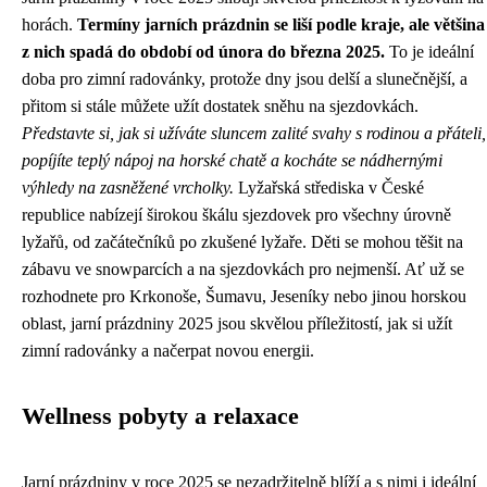
horách.
Termíny jarních prázdnin se liší podle kraje, ale většina
z nich spadá do období od února do března 2025.
To je ideální
doba pro zimní radovánky, protože dny jsou delší a slunečnější, a
přitom si stále můžete užít dostatek sněhu na sjezdovkách.
Představte si, jak si užíváte sluncem zalité svahy s rodinou a přáteli,
popíjíte teplý nápoj na horské chatě a kocháte se nádhernými
výhledy na zasněžené vrcholky.
Lyžařská střediska v České
republice nabízejí širokou škálu sjezdovek pro všechny úrovně
lyžařů, od začátečníků po zkušené lyžaře. Děti se mohou těšit na
zábavu ve snowparcích a na sjezdovkách pro nejmenší. Ať už se
rozhodnete pro Krkonoše, Šumavu, Jeseníky nebo jinou horskou
oblast, jarní prázdniny 2025 jsou skvělou příležitostí, jak si užít
zimní radovánky a načerpat novou energii.
Wellness pobyty a relaxace
Jarní prázdniny v roce 2025 se nezadržitelně blíží a s nimi i ideální