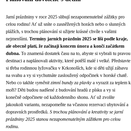
Jarní prázdniny v roce 2025 slibují nezapomenutelné zážitky pro
celou rodinu! Ať už sníte o zasněžených horách nebo o slunných
plážích, s trochou plánování si užijete krásné chvíle s vašimi
nejmenšími.
Termíny jarních prázdnin 2025 se liší podle kraje,
ale obecně platí, že začínají koncem února a končí začátkem
dubna.
To znamená dostatek času na to, abyste si vybrali tu pravou
destinaci a naplánovali aktivity, které potěší malé i velké. Představte
si třeba rodinnou lyžovačku v Krkonoších, kde si děti užijí zábavu
na svahu a vy si vychutnáte zasloužený odpočinek v horské chatě.
Nebo co takhle
vyměnit zimní bundy za plavky
a vyrazit za teplem k
moři? Děti budou nadšené z budování hradů z písku a vy si
konečně odpočinete od každodenního shonu. Ať už zvolíte
jakoukoli variantu, nezapomeňte na včasnou rezervaci ubytování a
dopravních prostředků.
S trochou plánování a kreativity se jarní
prázdniny 2025 stanou nezapomenutelným zážitkem pro celou
rodinu.