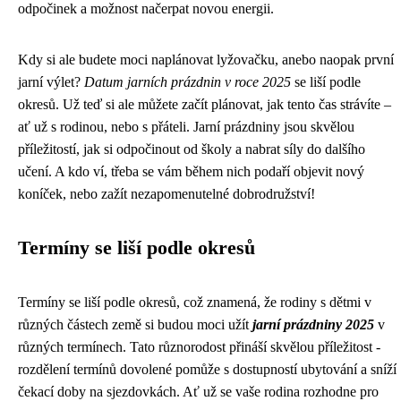
odpočinek a možnost načerpat novou energii.
Kdy si ale budete moci naplánovat lyžovačku, anebo naopak první
jarní výlet?
Datum jarních prázdnin v roce 2025
se liší podle
okresů. Už teď si ale můžete začít plánovat, jak tento čas strávíte –
ať už s rodinou, nebo s přáteli. Jarní prázdniny jsou skvělou
příležitostí, jak si odpočinout od školy a nabrat síly do dalšího
učení. A kdo ví, třeba se vám během nich podaří objevit nový
koníček, nebo zažít nezapomenutelné dobrodružství!
Termíny se liší podle okresů
Termíny se liší podle okresů, což znamená, že rodiny s dětmi v
různých částech země si budou moci užít
jarní prázdniny 2025
v
různých termínech. Tato různorodost přináší skvělou příležitost -
rozdělení termínů dovolené pomůže s dostupností ubytování a sníží
čekací doby na sjezdovkách. Ať už se vaše rodina rozhodne pro