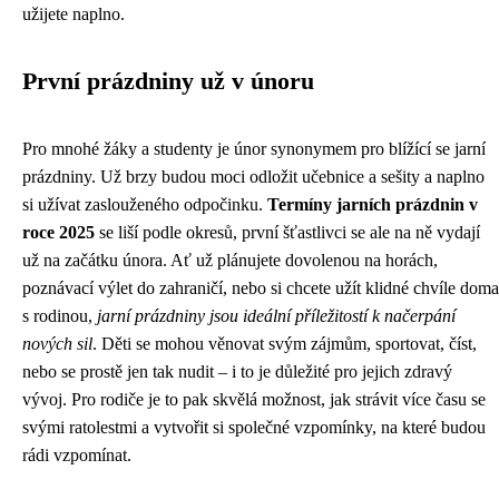
užijete naplno.
První prázdniny už v únoru
Pro mnohé žáky a studenty je únor synonymem pro blížící se jarní
prázdniny. Už brzy budou moci odložit učebnice a sešity a naplno
si užívat zaslouženého odpočinku.
Termíny jarních prázdnin v
roce 2025
se liší podle okresů, první šťastlivci se ale na ně vydají
už na začátku února. Ať už plánujete dovolenou na horách,
poznávací výlet do zahraničí, nebo si chcete užít klidné chvíle doma
s rodinou,
jarní prázdniny jsou ideální příležitostí k načerpání
nových sil
. Děti se mohou věnovat svým zájmům, sportovat, číst,
nebo se prostě jen tak nudit – i to je důležité pro jejich zdravý
vývoj. Pro rodiče je to pak skvělá možnost, jak strávit více času se
svými ratolestmi a vytvořit si společné vzpomínky, na které budou
rádi vzpomínat.