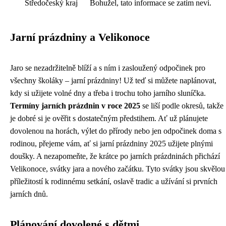
Středočeský kraj
Bohužel, tato informace se zatím neví.
Jarní prázdniny a Velikonoce
Jaro se nezadržitelně blíží a s ním i zasloužený odpočinek pro
všechny školáky – jarní prázdniny! Už teď si můžete naplánovat,
kdy si užijete volné dny a třeba i trochu toho jarního sluníčka.
Termíny jarních prázdnin v roce 2025
se liší podle okresů, takže
je dobré si je ověřit s dostatečným předstihem. Ať už plánujete
dovolenou na horách, výlet do přírody nebo jen odpočinek doma s
rodinou, přejeme vám, ať si jarní prázdniny 2025 užijete plnými
doušky. A nezapomeňte, že krátce po jarních prázdninách přichází
Velikonoce, svátky jara a nového začátku. Tyto svátky jsou skvělou
příležitostí k rodinnému setkání, oslavě tradic a užívání si prvních
jarních dnů.
Plánování dovolené s dětmi