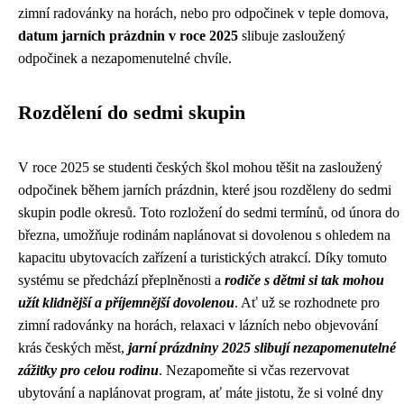
zimní radovánky na horách, nebo pro odpočinek v teple domova,
datum jarních prázdnin v roce 2025
slibuje zasloužený
odpočinek a nezapomenutelné chvíle.
Rozdělení do sedmi skupin
V roce 2025 se studenti českých škol mohou těšit na zasloužený
odpočinek během jarních prázdnin, které jsou rozděleny do sedmi
skupin podle okresů. Toto rozložení do sedmi termínů, od února do
března, umožňuje rodinám naplánovat si dovolenou s ohledem na
kapacitu ubytovacích zařízení a turistických atrakcí. Díky tomuto
systému se předchází přeplněnosti a
rodiče s dětmi si tak mohou
užít klidnější a příjemnější dovolenou
. Ať už se rozhodnete pro
zimní radovánky na horách, relaxaci v lázních nebo objevování
krás českých měst,
jarní prázdniny 2025 slibují nezapomenutelné
zážitky pro celou rodinu
. Nezapomeňte si včas rezervovat
ubytování a naplánovat program, ať máte jistotu, že si volné dny