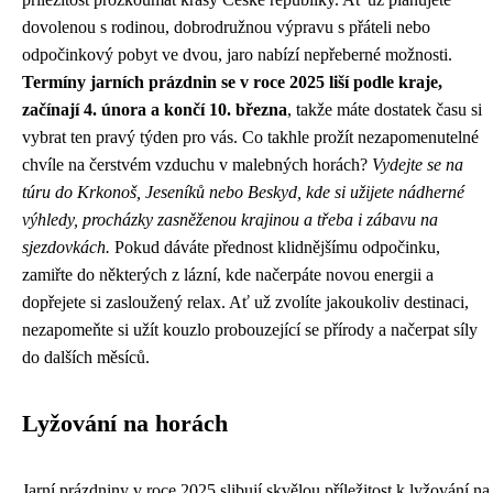
dovolenou s rodinou, dobrodružnou výpravu s přáteli nebo
odpočinkový pobyt ve dvou, jaro nabízí nepřeberné možnosti.
Termíny jarních prázdnin se v roce 2025 liší podle kraje,
začínají 4. února a končí 10. března
, takže máte dostatek času si
vybrat ten pravý týden pro vás. Co takhle prožít nezapomenutelné
chvíle na čerstvém vzduchu v malebných horách?
Vydejte se na
túru do Krkonoš, Jeseníků nebo Beskyd, kde si užijete nádherné
výhledy, procházky zasněženou krajinou a třeba i zábavu na
sjezdovkách.
Pokud dáváte přednost klidnějšímu odpočinku,
zamiřte do některých z lázní, kde načerpáte novou energii a
dopřejete si zasloužený relax. Ať už zvolíte jakoukoliv destinaci,
nezapomeňte si užít kouzlo probouzející se přírody a načerpat síly
do dalších měsíců.
Lyžování na horách
Jarní prázdniny v roce 2025 slibují skvělou příležitost k lyžování na