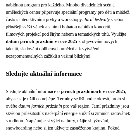
nabídnou program pro každého. Mnoho divadelních scén a
uměleckých center připravuje speciální programy pro děti a mládež,
často s interaktivními prvky a workshopy.
Jarní festivaly
s sebou
přinášejí svěží vánek a s ním i bohatou nabídku koncertů,
filmových projekcí pod širým nebem a tematických trhů. Využijte
datum jarních prázdnin v roce 2025
k objevování nových
talentů, sledování oblíbených umělců a k vytváření
nezapomenutelných zážitků s vašimi blízkými.
Sledujte aktuální informace
Sledujte aktuální informace o
jarních prázdninách v roce 2025
,
abyste si je užili co nejlépe. Termíny se liší podle okresů, proto si
ověřte
datum jarních prázdnin
pro váš region. Jarní prázdniny jsou
skvělou příležitostí k načerpání energie a užití si zimních radovánek
s rodinou. Naplánujte si výlet na hory, užijte si lyžování,
snowboarding nebo si jen užívejte zasněženou krajinu. Pokud