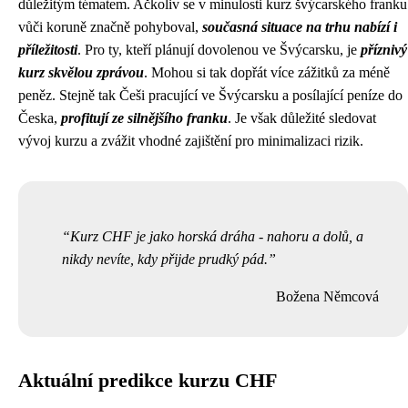
důležitým tématem. Ačkoliv se v minulosti kurz švýcarského franku
vůči koruně značně pohyboval,
současná situace na trhu nabízí i
příležitosti
. Pro ty, kteří plánují dovolenou ve Švýcarsku, je
příznivý
kurz skvělou zprávou
. Mohou si tak dopřát více zážitků za méně
peněz. Stejně tak Češi pracující ve Švýcarsku a posílající peníze do
Česka,
profitují ze silnějšího franku
. Je však důležité sledovat
vývoj kurzu a zvážit vhodné zajištění pro minimalizaci rizik.
Kurz CHF je jako horská dráha - nahoru a dolů, a
nikdy nevíte, kdy přijde prudký pád.
Božena Němcová
Aktuální predikce kurzu CHF