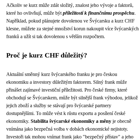
Ačkoliv se kurz může zdát složitý, znalost jeho vývoje a faktorů,
které ho ovlivňují, může být
příležitostí k finančnímu prospěchu
.
Například, pokud plánujete dovolenou ve Švýcarsku a kurz CHF
klesne, můžete za stejné množství korun nakoupit více švýcarských
franků a užít si tak dovolenou s větším rozpočtem.
Proč je kurz CHF důležitý?
Aktuální směnný kurz švýcarského franku je pro českou
ekonomiku a investory důležitým faktorem. Silný frank může
přinášet zajímavé investiční příležitosti. Pro české firmy, které
obchodují se Švýcarskem, může být silnější frank výhodou, jelikož
jejich zboží a služby se stávají pro švýcarské partnery
dostupnějšími. To může vést k růstu exportu a posílení české
ekonomiky.
Stabilita švýcarské ekonomiky a měny
je obecně
vnímána jako bezpečná volba v dobách ekonomické nejistoty.
Investoři tak mohou vnímat frank jako "bezpečný přístav" a jeho