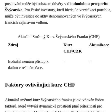
posilování může být odrazem důvěry v
dlouhodobou prosperitu
Švýcarska
. Pro české investory, kteří hledají diverzifikaci portfolia,
může být investice do aktiv denominovaných ve švýcarských
francích zajímavou volbou.
Aktuální Směnný Kurz Švýcarského Franku (CHF)
Zdroj
Kurz
Aktualizace
CHF/CZK
Bohužel nemám přístup k
-
-
datům v reálném čase.
Faktory ovlivňující kurz CHF
Aktuální směnný kurz švýcarského franku je ovlivňován řadou
faktorů, které vytváří dynamické prostředí plné příležitostí pro