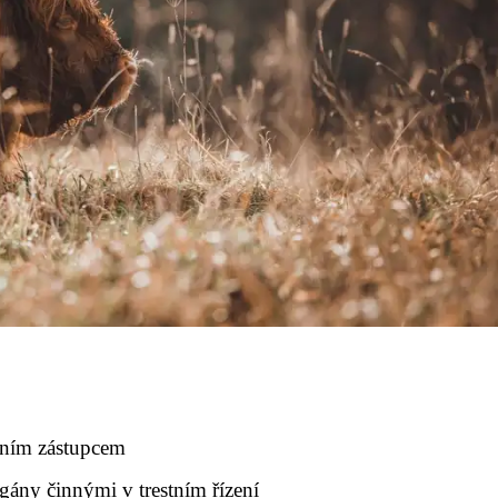
átním zástupcem
ány činnými v trestním řízení