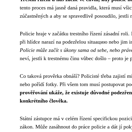
tento proces má jasně daná pravidla, která musí vši
zúčastněných a aby se spravedlivě posoudilo, jestli
Policie hraje v začátku trestního řízení zásadní roli
při hlídce narazí na podezřelou situацию nebo jim in
Policie může začít s úkony sama od sebe, nebo práv
neví, jestli k trestnému činu vůbec došlo – proto je p
Co taková prověrka obnáší? Policisté třeba zajistí 
nebo pořídí fotky. Při všem tom musí postupovat podl
prověřování ukáže, že existuje důvodné podezření 
konkrétního člověka.
Státní zástupce má v celém řízení specifickou pozici
zákon. Může zasáhnout do práce policie a dát jí pok