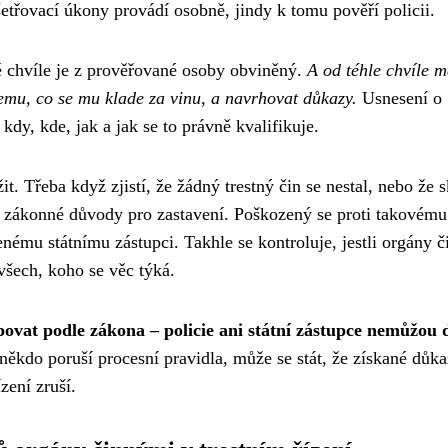
třovací úkony provádí osobně, jindy k tomu pověří policii.
té chvíle je z prověřované osoby obviněný.
A od téhle chvíle 
emu, co se mu klade za vinu, a navrhovat důkazy.
Usnesení o
 kdy, kde, jak a jak se to právně kvalifikuje.
t. Třeba když zjistí, že žádný trestný čin se nestal, nebo že 
jiné zákonné důvody pro zastavení. Poškozený se proti takovému
nému státnímu zástupci. Takhle se kontroluje, jestli orgány č
 všech, koho se věc týká.
povat podle zákona – policie ani státní zástupce nemůžou d
ěkdo poruší procesní pravidla, může se stát, že získané důk
zení zruší.