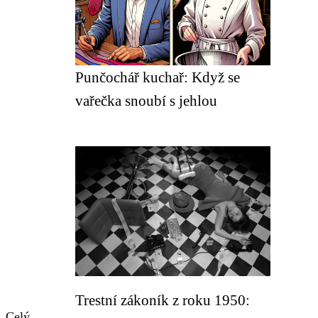
Punčochář kuchař: Když se
vařečka snoubí s jehlou
Trestní zákoník z roku 1950:
.
Celý