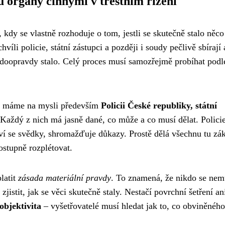
 orgány činnými v trestním řízení
, kdy se vlastně rozhoduje o tom, jestli se skutečně stalo něco
víli policie, státní zástupci a později i soudy pečlivě sbírají 
 doopravdy stalo. Celý proces musí samozřejmě probíhat podl
e, máme na mysli především
Policii České republiky, státní
 Každý z nich má jasně dané, co může a co musí dělat. Polici
uví se svědky, shromažďuje důkazy. Prostě dělá všechnu tu zá
ostupně rozplétovat.
latit
zásada materiální pravdy
. To znamená, že nikdo se ne
 zjistit, jak se věci skutečně staly. Nestačí povrchní šetření an
objektivita
– vyšetřovatelé musí hledat jak to, co obviněného