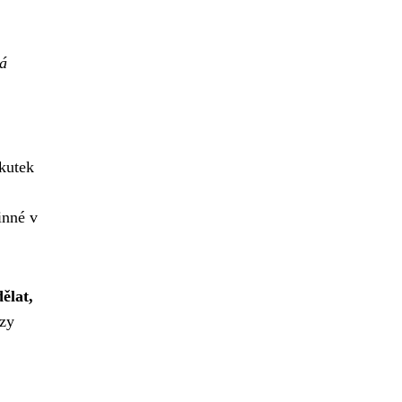
má
skutek
inné v
ělat,
azy