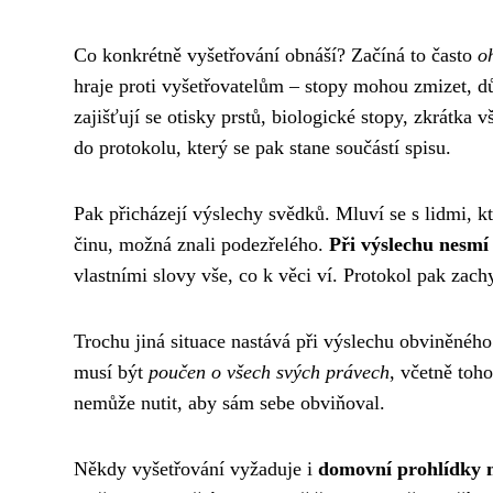
Co konkrétně vyšetřování obnáší? Začíná to často
o
hraje proti vyšetřovatelům – stopy mohou zmizet, důk
zajišťují se otisky prstů, biologické stopy, zkrátk
do protokolu, který se pak stane součástí spisu.
Pak přicházejí výslechy svědků. Mluví se s lidmi, kt
činu, možná znali podezřelého.
Při výslechu nesmí
vlastními slovy vše, co k věci ví. Protokol pak zach
Trochu jiná situace nastává při výslechu obviněného
musí být
poučen o všech svých právech
, včetně toh
nemůže nutit, aby sám sebe obviňoval.
Někdy vyšetřování vyžaduje i
domovní prohlídky n