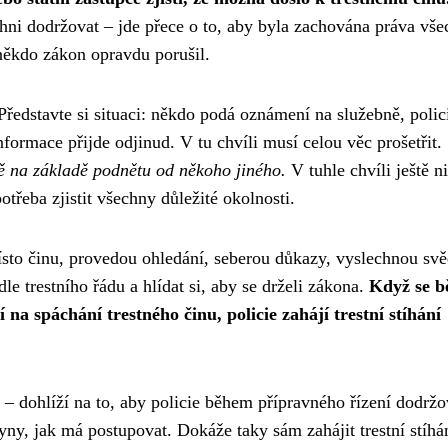
chni dodržovat – jde přece o to, aby byla zachována práva vše
 někdo zákon opravdu porušil.
. Představte si situaci: někdo podá oznámení na služebně, polic
formace přijde odjinud. V tu chvíli musí celou věc prošetřit.
ě na základě podnětu od někoho jiného.
V tuhle chvíli ještě n
otřeba zjistit všechny důležité okolnosti.
místo činu, provedou ohledání, seberou důkazy, vyslechnou sv
e trestního řádu a hlídat si, aby se drželi zákona.
Když se 
na spáchání trestného činu, policie zahájí trestní stíhání
 – dohlíží na to, aby policie během přípravného řízení dodržo
yny, jak má postupovat. Dokáže taky sám zahájit trestní stíhá