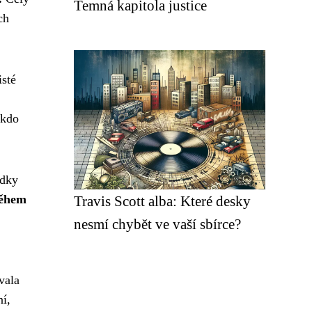
Temná kapitola justice
ch
isté
ikdo
ědky
během
Travis Scott alba: Které desky
nesmí chybět ve vaší sbírce?
vala
ní,