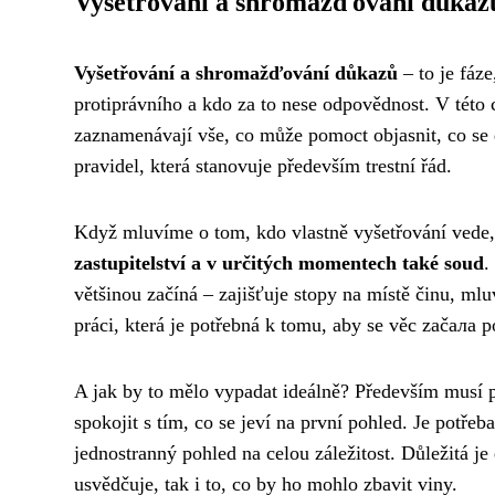
Vyšetřování a shromažďování důkazů
Vyšetřování a shromažďování důkazů
– to je fáze
protiprávního a kdo za to nese odpovědnost. V této ch
zaznamenávají vše, co může pomoct objasnit, co se
pravidel, která stanovuje především trestní řád.
Když mluvíme o tom, kdo vlastně vyšetřování ved
zastupitelství a v určitých momentech také soud
.
většinou začíná – zajišťuje stopy na místě činu, ml
práci, která je potřebná k tomu, aby se věc začала p
A jak by to mělo vypadat ideálně? Především musí p
spokojit s tím, co se jeví na první pohled. Je potřeba
jednostranný pohled na celou záležitost. Důležitá je
usvědčuje, tak i to, co by ho mohlo zbavit viny.