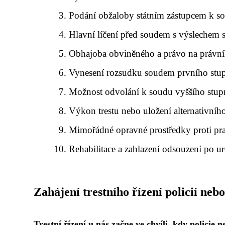
Podání obžaloby státním zástupcem k s
Hlavní líčení před soudem s výslechem
Obhajoba obviněného a právo na právní
Vynesení rozsudku soudem prvního stu
Možnost odvolání k soudu vyššího stup
Výkon trestu nebo uložení alternativního
Mimořádné opravné prostředky proti p
Rehabilitace a zahlazení odsouzení po ur
Zahájení trestního řízení policií ne
Trestní řízení u nás začne ve chvíli, kdy policie 