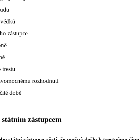
oudu
 svědků
ho zástupce
pně
ně
 trestu
ravomocnému rozhodnutí
čité době
bo státním zástupcem
nebo státní zástupce zjistí, že možná došlo k trestnému činu