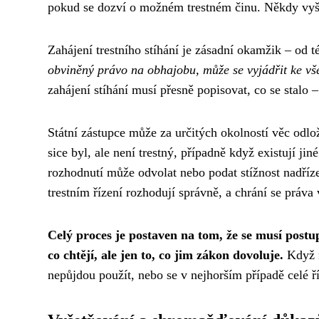
pokud se dozví o možném trestném činu. Někdy vyše
Zahájení trestního stíhání je zásadní okamžik – od 
obviněný právo na obhajobu, může se vyjádřit ke vš
zahájení stíhání musí přesně popisovat, co se stalo –
Státní zástupce může za určitých okolností věc odloži
sice byl, ale není trestný, případně když existují 
rozhodnutí může odvolat nebo podat stížnost nadříze
trestním řízení rozhodují správně, a chrání se práva
Celý proces je postaven na tom, že se musí postu
co chtějí, ale jen to, co jim zákon dovoluje.
Když n
nepůjdou použít, nebo se v nejhorším případě celé ří