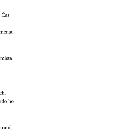
. Čas
amenat
 místa
ch,
ikdo ho
kromí,