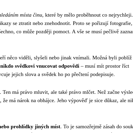
hledáním místa činu
, které by mělo proběhnout co nejrychleji
azy se ztratit nebo znehodnotit. Proto se pořizují fotografie,
a všechno, co může později pomoct. A vše se musí pečlivě zazn
eří něco viděli, slyšeli nebo jinak vnímali. Možná byli poblíž
 nikdo svědkovi vnucovat odpovědi
– musí mít prostor říct
ycuje jejich slova a svědek ho po přečtení podepisuje.
. Ten má právo mluvit, ale také právo mlčet. Než začne výsle
o, že má nárok na obhájce. Jeho výpověď je sice důkaz, ale n
ebo prohlídky jiných míst
. To je samozřejmě zásah do sou