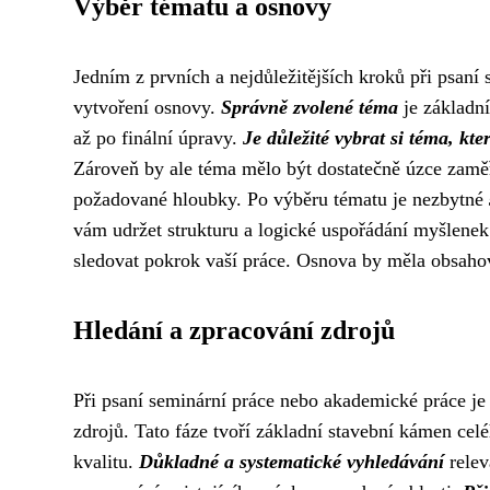
Výběr tématu a osnovy
Jedním z prvních a nejdůležitějších kroků při psan
vytvoření osnovy.
Správně zvolené téma
je základní
až po finální úpravy.
Je důležité vybrat si téma, kte
Zároveň by ale téma mělo být dostatečně úzce zaměře
požadované hloubky. Po výběru tématu je nezbytné
vám udržet strukturu a logické uspořádání myšlene
sledovat pokrok vaší práce. Osnova by měla obsahova
Hledání a zpracování zdrojů
Při psaní seminární práce nebo akademické práce je 
zdrojů. Tato fáze tvoří základní stavební kámen cel
kvalitu.
Důkladné a systematické vyhledávání
relev