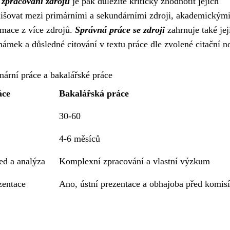
 zpracování zdrojů
je pak důležité kriticky zhodnotit jejich
zlišovat mezi primárními a sekundárními zdroji, akademickými
rmace z více zdrojů.
Správná práce se zdroji
zahrnuje také jej
ámek a důsledné citování v textu práce dle zvolené citační n
ární práce a bakalářské práce
áce
Bakalářská práce
30-60
4-6 měsíců
ed a analýza
Komplexní zpracování a vlastní výzkum
zentace
Ano, ústní prezentace a obhajoba před komisí