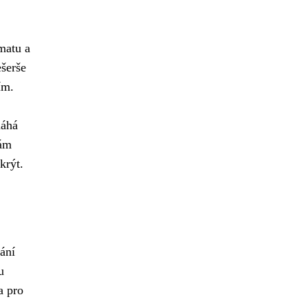
matu a
šerše
ím.
máhá
vám
krýt.
ání
u
a pro