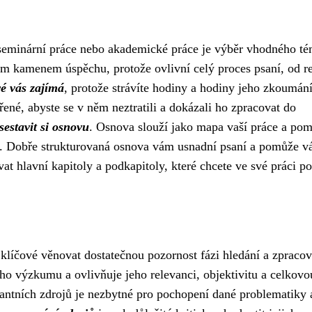
í seminární práce nebo akademické práce je výběr vhodného té
m kamenem úspěchu, protože ovlivní celý proces psaní, od re
ré vás zajímá
, protože strávíte hodiny a hodiny jeho zkoumán
né, abyste se v něm neztratili a dokázali ho zpracovat do
sestavit si osnovu
. Osnova slouží jako mapa vaší práce a po
k. Dobře strukturovaná osnova vám usnadní psaní a pomůže 
t hlavní kapitoly a podkapitoly, které chcete ve své práci po
klíčové věnovat dostatečnou pozornost fázi hledání a zpracov
ého výzkumu a ovlivňuje jeho relevanci, objektivitu a celkovo
antních zdrojů je nezbytné pro pochopení dané problematiky 