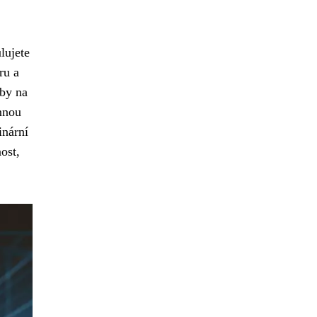
lujete
ru a
aby na
mnou
inární
ost,