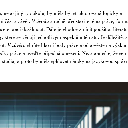
u, nebo jiný typ úkolu, by měla být strukturovaná logicky a
í část a závěr.
V úvodu
stručně představíte téma práce, formu
cete prací dosáhnout. Dále je vhodné zmínit použitou literatu
y, které se věnují jednotlivým aspektům tématu. Je důležité, 
ent.
V závěru
shrňte hlavní body práce a odpovězte na výzku
edky práce a uveďte případná omezení. Nezapomeňte, že sem
 studia, a proto by měla splňovat nároky na jazykovou správn