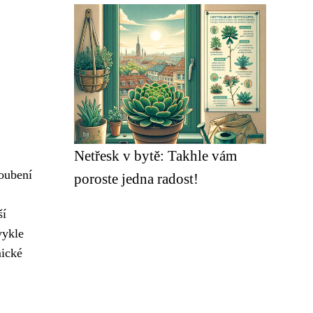
Netřesk v bytě: Takhle vám
oubení
poroste jedna radost!
ší
vykle
mické