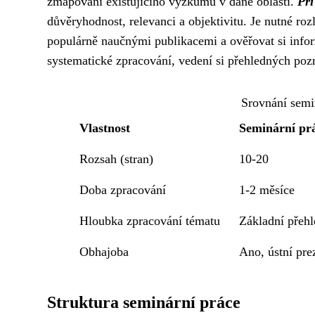
zmapování existujícího výzkumu v dané oblasti.
Při
důvěryhodnost, relevanci a objektivitu. Je nutné ro
populárně naučnými publikacemi a ověřovat si info
systematické zpracování, vedení si přehledných pozn
Srovnání semin
Vlastnost
Seminární pr
Rozsah (stran)
10-20
Doba zpracování
1-2 měsíce
Hloubka zpracování tématu
Základní přehl
Obhajoba
Ano, ústní pre
Struktura seminární práce