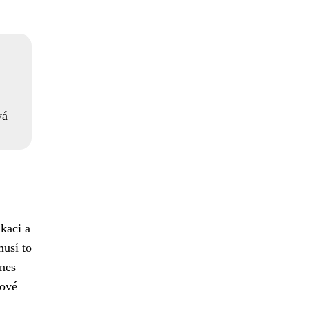
vá
kaci a
musí to
nes
sové