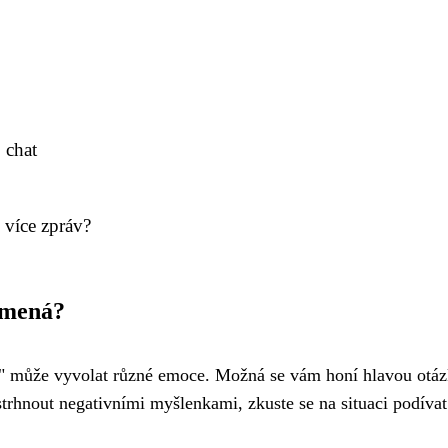
 chat
více zpráv?
namená?
ásí" může vyvolat různé emoce. Možná se vám honí hlavou otáz
strhnout negativními myšlenkami, zkuste se na situaci podívat