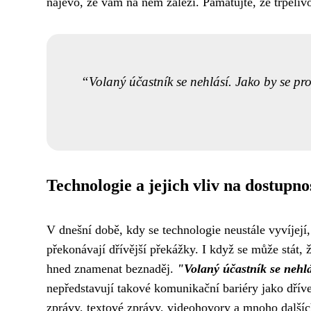
najevo, že vám na něm záleží. Pamatujte, že trpěli
Volaný účastník se nehlásí. Jako by se pro
Technologie a jejich vliv na dostupno
V dnešní době, kdy se technologie neustále vyvíjejí
překonávají dřívější překážky. I když se může stát,
hned znamenat beznaděj.
"Volaný účastník se nehl
nepředstavují takové komunikační bariéry jako dří
zprávy, textové zprávy, videohovory a mnoho dalších