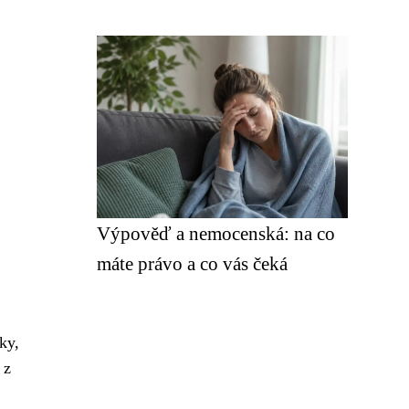
Výpověď a nemocenská: na co
máte právo a co vás čeká
ky,
 z