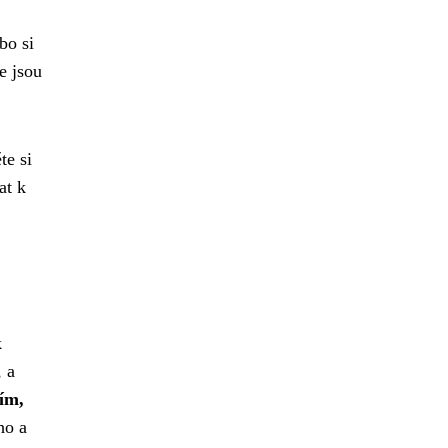
bo si
e jsou
te si
at k
k
, a
ím,
ho a