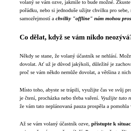
volaný se vám ozve, jakmile to bude možné. Zkuste 
pořádku, nebo si jednoduše užijte chvilku pro sebe,
samozřejmostí a
chvilky "offline" nám mohou pros
Co dělat, když se vám nikdo neozývá
Někdy se stane, že volaný účastník se nehlásí. Mož
dovolat. Ať už je důvod jakýkoli, důležité je zachov
proč se vám někdo nemůže dovolat, a většina z nich
Místo toho, abyste se trápili, využijte čas ve svůj
je čtení, procházka nebo třeba vaření.
Využijte tuto
že vám tato neplánovaná pauza prospěla a pomohla v
Až se vám volaný účastník ozve,
přistupte k situa