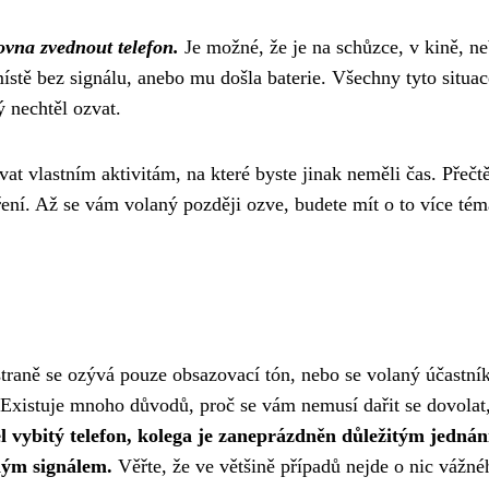
vna zvednout telefon.
Je možné, že je na schůzce, v kině, ne
stě bez signálu, anebo mu došla baterie. Všechny tyto situac
 nechtěl ozvat.
at vlastním aktivitám, na které byste jinak neměli čas. Přečtě
ření. Až se vám volaný později ozve, budete mít o to více tém
straně se ozývá pouze obsazovací tón, nebo se volaný účastní
e! Existuje mnoho důvodů, proč se vám nemusí dařit se dovolat
 vybitý telefon, kolega je zaneprázdněn důležitým jednán
ným signálem.
Věřte, že ve většině případů nejde o nic vážné