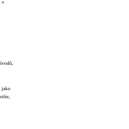
 v
e
ůvodů,
 jako
títe,