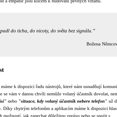
vost a empatie jsou klíčem k budování pevných vztahů.
padl do ticha, do nicoty, do světa bez signálu.
Božena Němco
st
, máme k dispozici řadu nástrojů, které nám usnadňují komuni
 že se vám v danou chvíli nemůže volaný účastník dovolat, ne
ásí"
nebo
"situace, kdy volaný účastník nebere telefon"
už d
ve. Díky chytrým telefonům a aplikacím máme k dispozici hla
 možností, jak zanechat důležitou zprávu nebo se spojit s