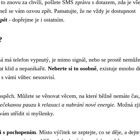
to znovu za chvíli, pošlete SMS zprávu s dotazem, zda je vše
 než se vám ozvou zpět. Pamatujte, že ne vždy je dostupnost
pět
- dopřejme je i ostatním.
?
ná má telefon vypnutý, je mimo signál, nebo se prostě nemůž
at klid a nepanikařit.
Neberte si to osobně
, existuje mnoho d
 s vámi vůbec nesouvisí.
 prospěch. Můžete se věnovat věcem, na které běžně nemáte čas,
 nečekanou pauzu k relaxaci a nabrání nové energie.
Možná zjis
ám utřídit si myšlenky.
ci s pochopením
. Místo výčitek se zeptejte, co se děje, a dejte