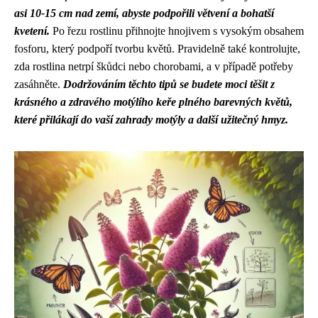
asi 10-15 cm nad zemí, abyste podpořili větvení a bohatší
kvetení.
Po řezu rostlinu přihnojte hnojivem s vysokým obsahem
fosforu, který podpoří tvorbu květů. Pravidelně také kontrolujte,
zda rostlina netrpí škůdci nebo chorobami, a v případě potřeby
zasáhněte.
Dodržováním těchto tipů se budete moci těšit z
krásného a zdravého motýlího keře plného barevných květů,
které přilákají do vaší zahrady motýly a další užitečný hmyz.