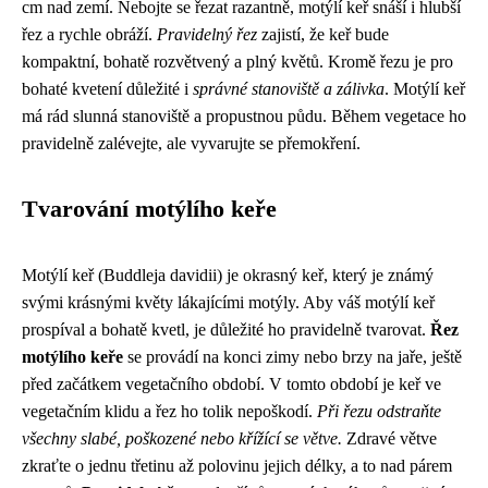
cm nad zemí. Nebojte se řezat razantně, motýlí keř snáší i hlubší
řez a rychle obráží.
Pravidelný řez
zajistí, že keř bude
kompaktní, bohatě rozvětvený a plný květů. Kromě řezu je pro
bohaté kvetení důležité i
správné stanoviště a zálivka
. Motýlí keř
má rád slunná stanoviště a propustnou půdu. Během vegetace ho
pravidelně zalévejte, ale vyvarujte se přemokření.
Tvarování motýlího keře
Motýlí keř (Buddleja davidii) je okrasný keř, který je známý
svými krásnými květy lákajícími motýly. Aby váš motýlí keř
prospíval a bohatě kvetl, je důležité ho pravidelně tvarovat.
Řez
motýlího keře
se provádí na konci zimy nebo brzy na jaře, ještě
před začátkem vegetačního období. V tomto období je keř ve
vegetačním klidu a řez ho tolik nepoškodí.
Při řezu odstraňte
všechny slabé, poškozené nebo křížící se větve.
Zdravé větve
zkraťte o jednu třetinu až polovinu jejich délky, a to nad párem