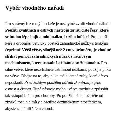
Výběr vhodného nářadí
Pro správný řez motýlího keře je nezbytné zvolit vhodné nářadí.
Použití kvalitních a ostrých nástrojů zajistí čisté řezy, které
se budou lépe hojit a minimalizují riziko infekcí.
Pro menší
keře a drobnější větvičky postačí zahradnické nůžky s tenkými
čepelemi.
Větší větve, silnější než 2 cm v průměru, je vhodné
stříhat pomocí zahradnických nůžek s ráčnovým
mechanismem, které usnadní střihání a sníží námahu.
Pro
silné větve, které nezvládnete ustřihnout nůžkami, použijte pilku
na větve. Dbejte na to, aby pilka měla jemné zuby, které dřevo
nepoškodí.
Před každým použitím nářadí zkontrolujte jeho
ostrost a čistotu.
Tupé nástroje mohou větve rozdrtit a způsobit
tak vstupní bránu pro choroby. Po použití nářadí očistěte od
zbytků rostlin a mízy a ošetřete dezinfekčním prostředkem,
abyste zabránili šíření chorob.