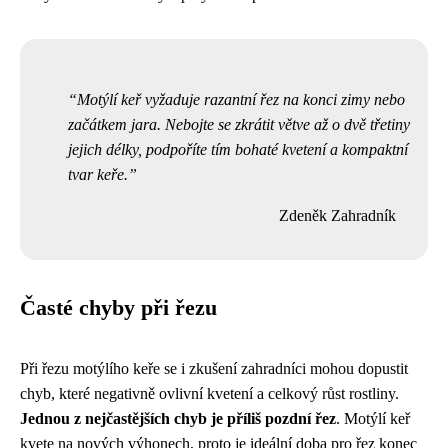
Motýlí keř vyžaduje razantní řez na konci zimy nebo
začátkem jara. Nebojte se zkrátit větve až o dvě třetiny
jejich délky, podpoříte tím bohaté kvetení a kompaktní
tvar keře.
Zdeněk Zahradník
Časté chyby při řezu
Při řezu motýlího keře se i zkušení zahradníci mohou dopustit
chyb, které negativně ovlivní kvetení a celkový růst rostliny.
Jednou z nejčastějších chyb je příliš pozdní řez
. Motýlí keř
kvete na nových výhonech, proto je ideální doba pro řez konec