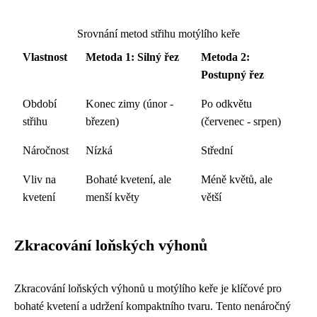
Srovnání metod střihu motýlího keře
Vlastnost
Metoda 1: Silný řez
Metoda 2:
Postupný řez
Období
Konec zimy (únor -
Po odkvětu
střihu
březen)
(červenec - srpen)
Náročnost
Nízká
Střední
Vliv na
Bohaté kvetení, ale
Méně květů, ale
kvetení
menší květy
větší
Zkracování loňských výhonů
Zkracování loňských výhonů u motýlího keře je klíčové pro
bohaté kvetení a udržení kompaktního tvaru. Tento nenáročný