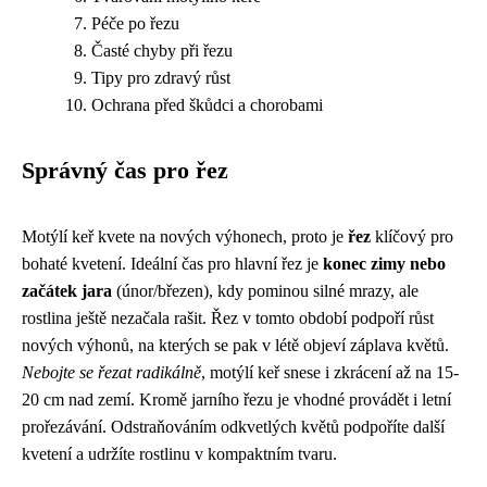
Péče po řezu
Časté chyby při řezu
Tipy pro zdravý růst
Ochrana před škůdci a chorobami
Správný čas pro řez
Motýlí keř kvete na nových výhonech, proto je
řez
klíčový pro
bohaté kvetení. Ideální čas pro hlavní řez je
konec zimy nebo
začátek jara
(únor/březen), kdy pominou silné mrazy, ale
rostlina ještě nezačala rašit. Řez v tomto období podpoří růst
nových výhonů, na kterých se pak v létě objeví záplava květů.
Nebojte se řezat radikálně
, motýlí keř snese i zkrácení až na 15-
20 cm nad zemí. Kromě jarního řezu je vhodné provádět i letní
prořezávání. Odstraňováním odkvetlých květů podpoříte další
kvetení a udržíte rostlinu v kompaktním tvaru.