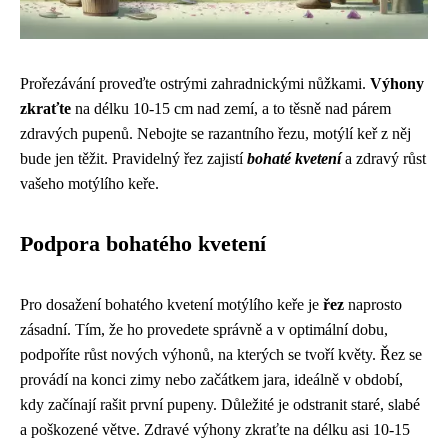
Prořezávání proveďte ostrými zahradnickými nůžkami.
Výhony
zkraťte
na délku 10-15 cm nad zemí, a to těsně nad párem
zdravých pupenů. Nebojte se razantního řezu, motýlí keř z něj
bude jen těžit. Pravidelný řez zajistí
bohaté kvetení
a zdravý růst
vašeho motýlího keře.
Podpora bohatého kvetení
Pro dosažení bohatého kvetení motýlího keře je
řez
naprosto
zásadní. Tím, že ho provedete správně a v optimální dobu,
podpoříte růst nových výhonů, na kterých se tvoří květy. Řez se
provádí na konci zimy nebo začátkem jara, ideálně v období,
kdy začínají rašit první pupeny. Důležité je odstranit staré, slabé
a poškozené větve. Zdravé výhony zkraťte na délku asi 10-15