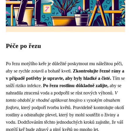
Péče po řezu
Po řezu motýlího keře je důležité poskytnout mu náležitou péči,
aby se rychle zotavil a bohatě kvetl.
Zkontrolujte řezné rány a
v případě potřeby je upravte, aby byly hladké a čisté.
Tím se
sníží riziko infekce.
Po řezu rostlinu důkladně zalijte,
aby se
nahradila ztracená voda a podpořil se růst nových výhonů.
V
tomto období je vhodné aplikovat hnojivo s vysokým obsahem
fosforu,
který podpoří tvorbu květů. Pravidelně kontrolujte okolí
rostliny a odstraňujte plevel, který by mohl soutěžit o živiny a
vodu. Dodržováním těchto jednoduchých kroků zajistíte, že váš
motýlí keř bude zdravý a plný květů po mnoho let.