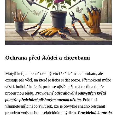
Ochrana před škůdci a chorobami
Motýlí keř je obecně odolný vůči škůdcům a chorobám, ale
existuje pár věcí, na které je třeba si dát pozor. Přemokření může
vést k hnilobě kořenů, proto se ujistěte, že má rostlina dobře
propustnou půdu.
Pravidelné odstraňování odkvetlých květů
pomůže předcházet plísňovým onemocněním.
Pokud si
všimnete mšic nebo svilušek, lze je obvykle snadno odstranit
proudem vody nebo insekticidním mýdlem.
Pravidelná kontrola