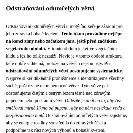
Odstraňování odumřelých větví
Odstraňování odumřelých větví u motýlího keře je zásadní pro
jeho zdraví a bohaté kvetení.
Tento úkon provádíme nejlépe
na konci zimy nebo začátkem jara, ještě před začátkem
vegetačního období.
V tomto období je keř ve vegetačním
klidu a řez ho tolik nezatíží. Navíc je v tomto období struktura
keře dobře viditelná, protože na větvích nejsou listy.
Při
odstraňování odumřelých větví postupujeme systematicky.
Nejprve si keř důkladně prohlédneme a identifikujeme všechny
suché, poškozené nebo nemocné větve. Tyto větve pak
odstraňujeme čistým a ostrým řezem těsně nad zdravým
pupenem nebo postranní větví.
Důležité je dbát na to, aby řez
směřoval mírně šikmo od pupenu, aby na něm nestékala voda a
nezpůsobovala hnití.
Odstraňováním odumřelých větví zajistíme,
aby se energie rostliny soustředila do zdravých částí a
podpoříme tak růst nových výhonů a bohatší kvetení.