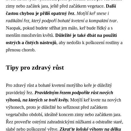
zimy nebo začátek jara, ještě před začátkem vegetace.
Další
častou chybou je příliš opatrný řez
.
Motýlí keř snese i
radikální řez, který podpoří bohaté kvetení a kompaktní tvar
.
Naopak, pokud budete stříhat jen málo, keř bude řídký a s
menším množstvím květů.
Důležité je také dbát na použití
ostrých a čistých nástrojů
, aby nedošlo k poškození rostliny a
přenosu chorob.
Tipy pro zdravý růst
Pro zdravý růst a bohaté kvetení motýlího keře je důležitý
pravidelný řez.
Pravidelným řezem podpoříte růst nových
výhonů, na kterých se tvoří květy.
Motýlí keř kvete na nových
výhonech, proto je důležité ho seříznout před začátkem
vegetačního období, ideálně koncem zimy nebo začátkem jara.
Řez proveďte ostrými zahradnickými nůžkami a odstraňte staré,
slabé nebo poškozené větve.
Zkraťte loňské výhony na délku