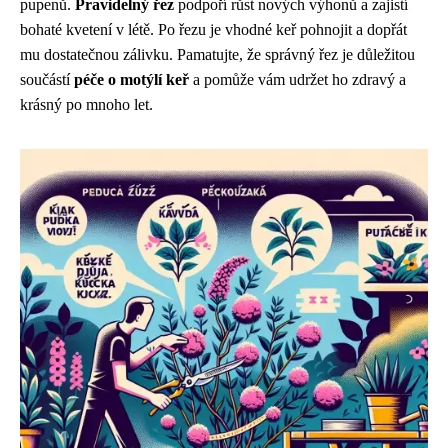
pupenů.
Pravidelný řez
podpoří růst nových výhonů a zajistí
bohaté kvetení v létě. Po řezu je vhodné keř pohnojit a dopřát
mu dostatečnou zálivku. Pamatujte, že správný řez je důležitou
součástí
péče o motýlí keř
a pomůže vám udržet ho zdravý a
krásný po mnoho let.