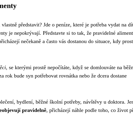
menty
 vlastně představit? Jde o peníze, které je potřeba vydat na dí
nty je nepokrývají. Představte si to tak, že pravidelné alimen
icházejí nečekaně a často vás dostanou do situace, kdy pros
ěci
, se kterými prostě nepočítáte, když se domlouváte na běž
za rok bude syn potřebovat rovnátka nebo že dcera dostane
blečení, bydlení, běžné školní potřeby, návštěvy u doktora. Je
objevují pravidelně
, přicházejí náhle podle toho, co život p