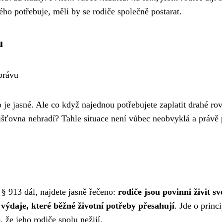
ho potřebuje, měli by se rodiče společně postarat.
u
právu
o je jasné. Ale co když najednou potřebujete zaplatit drahé ro
ojišťovna nehradí? Tahle situace není vůbec neobvyklá a právě 
§ 913 dál, najdete jasně řečeno:
rodiče jsou povinni živit sv
o výdaje, které běžné životní potřeby přesahují
. Jde o princi
 že jeho rodiče spolu nežijí.