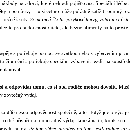
áklady na zdraví, které nehradí pojišťovna. Speciální léčba,
léky a pomůcky – to všechno může pořádně zatížit rodinný roz
c běžné školy.
Soukromá škola, jazykové kurzy, zahraniční st
ležité pro budoucnost dítěte, ale běžné alimenty na to prostě
dospěje a potřebuje pomoct se svatbou nebo s vybavením první
u či umění a potřebuje speciální vybavení, jezdit na soustřed
neplánoval.
 a odpovídat tomu, co si oba rodiče mohou dovolit
. Musí
ký zbytečný výdaj.
a dítě nesou odpovědnost společně, a to i když jde o výdaje
 rodič přispět na mimořádný výdaj, kouká na to, kolik kdo
opravdu nutný.
Přitom vůbec nezáleží na tom, jestli rodiče žijí 