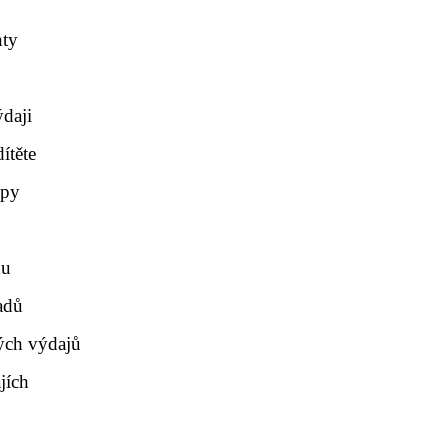
nty
daji
ítěte
upy
du
adů
ých výdajů
jích