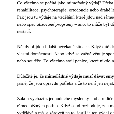
Co všechno se počítá jako mimořádný výdaj? Třeba n
rehabilitace, psychoterapie, ortodoncie nebo drahé 
Pak jsou tu výdaje na vzdělání, které jdou nad ráme
nebo specializované programy
– ano, to může být dů
nestačí.
Někdy přijdou i další nečekané situace. Když dítě 
vlastní domácnosti. Nebo když se vážně věnuje sport
nebo soutěže. To všechno stojí peníze, které nikdo 
Důležité je, že
mimořádné výdaje musí dávat smysl
jasné, že jsou opravdu potřeba a že to není jen něja
Zákon vychází z jednoduché myšlenky – oba rodiče z
rámec běžných potřeb. Když soud rozhoduje, zda má
vydělává a má, a zároveň na to, jestli je ten výdaj 