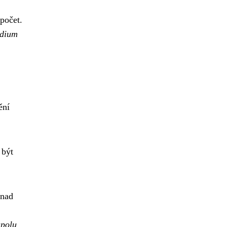
počet.
udium
ění
 být
 nad
spolu