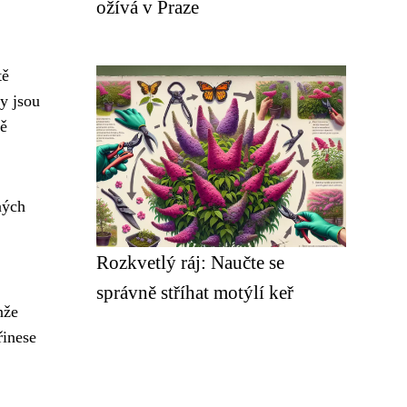
ožívá v Praze
tě
ty jsou
tě
ných
Rozkvetlý ráj: Naučte se
správně stříhat motýlí keř
nže
řinese