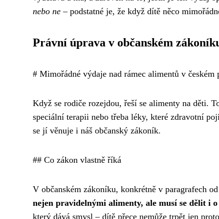
nebo ne
– podstatné je, že když dítě něco mimořádné
Právní úprava v občanském zákoník
# Mimořádné výdaje nad rámec alimentů v českém 
Když se rodiče rozejdou, řeší se alimenty na děti. T
speciální terapii nebo třeba léky, které zdravotní p
se jí věnuje i náš občanský zákoník.
## Co zákon vlastně říká
V občanském zákoníku, konkrétně v paragrafech od 
nejen pravidelnými alimenty, ale musí se dělit i 
který dává smysl – dítě přece nemůže trpět jen proto,