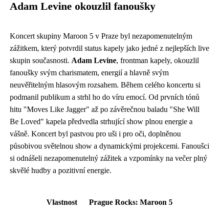
Adam Levine okouzlil fanoušky
Koncert skupiny Maroon 5 v Praze byl nezapomenutelným
zážitkem, který potvrdil status kapely jako jedné z nejlepších live
skupin současnosti.
Adam Levine
, frontman kapely, okouzlil
fanoušky svým charismatem, energií a hlavně svým
neuvěřitelným hlasovým rozsahem. Během celého koncertu si
podmanil publikum a strhl ho do víru emocí. Od prvních tónů
hitu "Moves Like Jagger" až po závěrečnou baladu "She Will
Be Loved" kapela předvedla strhující show plnou energie a
vášně. Koncert byl pastvou pro uši i pro oči, doplněnou
působivou světelnou show a dynamickými projekcemi. Fanoušci
si odnášeli nezapomenutelný zážitek a vzpomínky na večer plný
skvělé hudby a pozitivní energie.
Vlastnost
Prague Rocks: Maroon 5