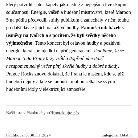
který potvrdil status kapely jako jedné z nejlepších live skupin
současnosti. Energie, vášeň a hudební mistrovství, které Maroon
5 na pódiu předvedli, strhly publikum a zanechaly v něm touhu
po další dávce jejich nakažlivé hudby.
Fanoušci odcházeli s
úsměvy na tvářích a s pocitem, že byli svědky něčeho
výjimečného.
Tento koncert byl oslavou hudby a pozitivní
energie, která spojuje lidi napříč generacemi.
Doufáme, že se
Maroon 5 do Prahy brzy vrátí a dopřejí nám další
nezapomenutelný večer plný skvělé hudby a dobré nálady.
Prague Rocks znovu dokázal, že Praha je místem, kde se píší
hudební dějiny a kde se fanoušci mohou setkat se svými
hudebními idoly v elektrizující atmosféře.
Našli jste v článku chybu?
Kontaktujte nás
Publikováno: 30. 11. 2024
Kategorie:
Ostatní