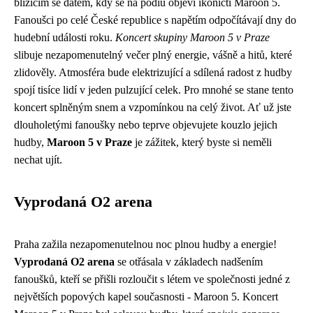
blížícím se datem, kdy se na pódiu objeví ikoničtí Maroon 5.
Fanoušci po celé České republice s napětím odpočítávají dny do
hudební události roku.
Koncert skupiny Maroon 5 v Praze
slibuje nezapomenutelný večer plný energie, vášně a hitů, které
zlidověly. Atmosféra bude elektrizující a sdílená radost z hudby
spojí tisíce lidí v jeden pulzující celek. Pro mnohé se stane tento
koncert splněným snem a vzpomínkou na celý život. Ať už jste
dlouholetými fanoušky nebo teprve objevujete kouzlo jejich
hudby,
Maroon 5 v Praze
je zážitek, který byste si neměli
nechat ujít.
Vyprodaná O2 arena
Praha zažila nezapomenutelnou noc plnou hudby a energie!
Vyprodaná O2 arena
se otřásala v základech nadšením
fanoušků, kteří se přišli rozloučit s létem ve společnosti jedné z
největších popových kapel současnosti - Maroon 5. Koncert