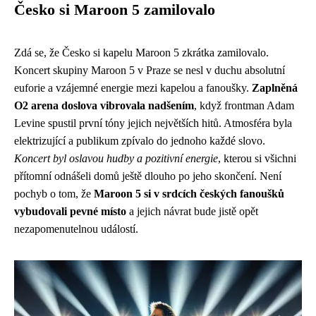
Česko si Maroon 5 zamilovalo
Zdá se, že Česko si kapelu Maroon 5 zkrátka zamilovalo.
Koncert skupiny Maroon 5 v Praze se nesl v duchu absolutní
euforie a vzájemné energie mezi kapelou a fanoušky.
Zaplněná
O2 arena doslova vibrovala nadšením
, když frontman Adam
Levine spustil první tóny jejich největších hitů. Atmosféra byla
elektrizující a publikum zpívalo do jednoho každé slovo.
Koncert byl oslavou hudby a pozitivní energie
, kterou si všichni
přítomní odnášeli domů ještě dlouho po jeho skončení. Není
pochyb o tom, že
Maroon 5 si v srdcích českých fanoušků
vybudovali pevné místo
a jejich návrat bude jistě opět
nezapomenutelnou událostí.