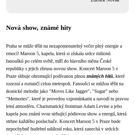
Nová show, známé hity
Praha se může těšit na nezapomenutelný večer plný energie a
emocí! Maroon 5, kapela, která si získala srdce milionů
fanoušků po celém světě, míří do hlavního města České
republiky s jejich zbrusu novou show. Koncert Maroon 5 v
Praze slibuje ohromující podívanou plnou
známých hitů
, které
rozezní a roztančí celou metropoli. Fanoušci se můžou těšit na
ikonické melodie jako "Moves Like Jagger", "Sugar" nebo
"Memories", které je provedou vzpomínkami a navodí tu pravou
letní atmosféru. Charismatický frontman Adam Levine a jeho
kapela jsou známí svou strhující pódiovou show a energií, která
strhne každého posluchače. Koncert Maroon 5 v Praze bude
nepochybně hudební událostí roku, která zanechá v srdcích