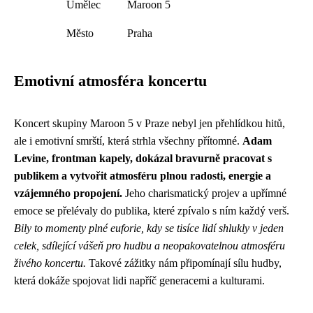
Umělec
Maroon 5
Město
Praha
Emotivní atmosféra koncertu
Koncert skupiny Maroon 5 v Praze nebyl jen přehlídkou hitů,
ale i emotivní smrští, která strhla všechny přítomné.
Adam
Levine, frontman kapely, dokázal bravurně pracovat s
publikem a vytvořit atmosféru plnou radosti, energie a
vzájemného propojení.
Jeho charismatický projev a upřímné
emoce se přelévaly do publika, které zpívalo s ním každý verš.
Bily to momenty plné euforie, kdy se tisíce lidí shlukly v jeden
celek, sdílející vášeň pro hudbu a neopakovatelnou atmosféru
živého koncertu.
Takové zážitky nám připomínají sílu hudby,
která dokáže spojovat lidi napříč generacemi a kulturami.