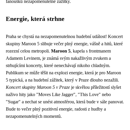
fanoušků nezapomenutelné zážitky.
Energie, která strhne
Praha se chystá na nezapomenutelnou hudební událost! Koncert
skupiny Maroon 5 slibuje večer plný energie, vášně a hitů, které
rozezní celou metropoli.
Maroon 5
, kapela s frontmanem
Adamem Levinem, je známá svým nakažlivým zvukem a
strhujícími koncerty, které nenechávají nikoho chladným.
Publikum se může těšit na explozi energie, která je pro Maroon
5 typická, a na hudební zážitek, který v Praze dlouho nezažili.
Koncert skupiny Maroon 5 v Praze
je skvělou příležitostí slyšet
naživo hity jako "Moves Like Jagger", "This Love" nebo
"Sugar" a nechat se unést atmosférou, která bude v sále panovat.
Bude to večer plný pozitivní energie, radosti z hudby a
nezapomenutelných momentů.