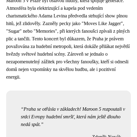
Maroon 5 v Praze byl oslavou hudby, která spojuje generace.
Atmosféra byla elektrizující a kapela pod vedením
charismatického Adama Levina předvedla strhující show plnou
hitů, jež zlidověly. Zazněly pecky jako "Moves Like Jagger",
"Sugar" nebo "Memories", při kterých fanoušci zpívali z plných
plic a tančili. Tento koncert byl důkazem, že Praha je právem
považována za hudební metropoli, která dokáže přilákat největší
hvězdy světové hudební scény. Zároveň se jednalo o
nezapomenutelný zážitek pro všechny fanoušky, kteří si odnesli
domů nejen vzpomínky na skvělou hudbu, ale i pozitivní
energii.
Praha se otřásla v základech! Maroon 5 rozpoutali v
srdci Evropy hudební smršť, která nám ještě dlouho
nedá spát.
Zdeněk Novák