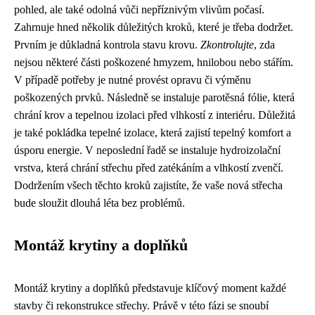
pohled, ale také odolná vůči nepříznivým vlivům počasí.
Zahrnuje hned několik důležitých kroků, které je třeba dodržet.
Prvním je důkladná kontrola stavu krovu.
Zkontrolujte
, zda
nejsou některé části poškozené hmyzem, hnilobou nebo stářím.
V případě potřeby je nutné provést opravu či výměnu
poškozených prvků. Následně se instaluje parotěsná fólie, která
chrání krov a tepelnou izolaci před vlhkostí z interiéru. Důležitá
je také pokládka tepelné izolace, která zajistí tepelný komfort a
úsporu energie. V neposlední řadě se instaluje hydroizolační
vrstva, která chrání střechu před zatékáním a vlhkostí zvenčí.
Dodržením všech těchto kroků zajistíte, že vaše nová střecha
bude sloužit dlouhá léta bez problémů.
Montáž krytiny a doplňků
Montáž krytiny a doplňků představuje klíčový moment každé
stavby či rekonstrukce střechy. Právě v této fázi se snoubí