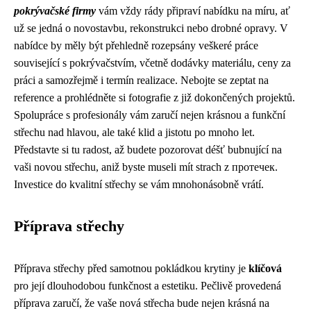
pokrývačské firmy
vám vždy rády připraví nabídku na míru, ať
už se jedná o novostavbu, rekonstrukci nebo drobné opravy. V
nabídce by měly být přehledně rozepsány veškeré práce
související s pokrývačstvím, včetně dodávky materiálu, ceny za
práci a samozřejmě i termín realizace. Nebojte se zeptat na
reference a prohlédněte si fotografie z již dokončených projektů.
Spolupráce s profesionály vám zaručí nejen krásnou a funkční
střechu nad hlavou, ale také klid a jistotu po mnoho let.
Představte si tu radost, až budete pozorovat déšť bubnující na
vaši novou střechu, aniž byste museli mít strach z протечек.
Investice do kvalitní střechy se vám mnohonásobně vrátí.
Příprava střechy
Příprava střechy před samotnou pokládkou krytiny je
klíčová
pro její dlouhodobou funkčnost a estetiku. Pečlivě provedená
příprava zaručí, že vaše nová střecha bude nejen krásná na