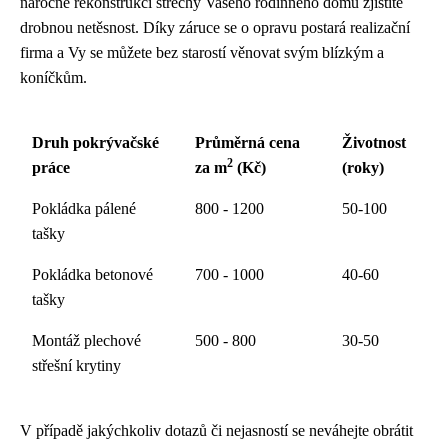
náročné rekonstrukci střechy Vašeho rodinného domu zjistíte
drobnou netěsnost. Díky záruce se o opravu postará realizační
firma a Vy se můžete bez starostí věnovat svým blízkým a
koníčkům.
Druh pokrývačské
Průměrná cena
Životnost
2
práce
za m
(Kč)
(roky)
Pokládka pálené
800 - 1200
50-100
tašky
Pokládka betonové
700 - 1000
40-60
tašky
Montáž plechové
500 - 800
30-50
střešní krytiny
V případě jakýchkoliv dotazů či nejasností se neváhejte obrátit