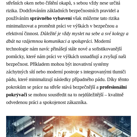
střešních oken nebo čištění okapů, s sebou vždy nese určitá
rizika. Dodržováním základních bezpečnostních pravidel a
používáním
správného vybavení
však můžeme tato rizika
minimalizovat a proměnit práci ve výškách v bezpečnou a
efektivní činnost.
Důležité je vždy myslet na sebe a své kolegy a
dbát na vzájemnou komunikaci a spolupráci.
Moderní
technologie nám navíc přinášejí stále nové a sofistikovanější
pomůcky, které nám práci ve výškách usnadňují a zvyšují naši
bezpečnost. Příkladem mohou být inovativní systémy
záchytných sítí nebo moderní postroje s integrovanými tlumiči
pádu, které minimalizují následky případného pádu. Díky těmto
pokrokům se práce na střeše stává bezpečnější a
profesionální
pokrývači
se mohou soustředit na to nejdůležitější – kvalitně
odvedenou práci a spokojenost zákazníka.