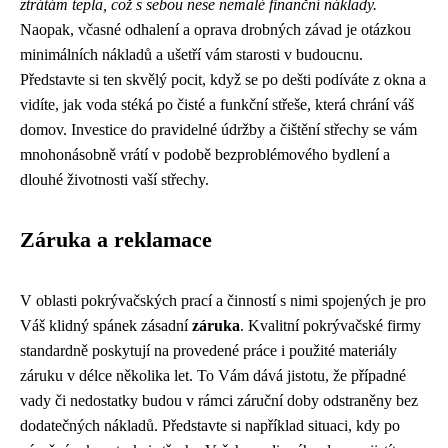
ztrátám tepla, což s sebou nese nemalé finanční náklady.
Naopak, včasné odhalení a oprava drobných závad je otázkou
minimálních nákladů a ušetří vám starosti v budoucnu.
Představte si ten skvělý pocit, když se po dešti podíváte z okna a
vidíte, jak voda stéká po čisté a funkční střeše, která chrání váš
domov. Investice do pravidelné údržby a čištění střechy se vám
mnohonásobně vrátí v podobě bezproblémového bydlení a
dlouhé životnosti vaší střechy.
Záruka a reklamace
V oblasti pokrývačských prací a činností s nimi spojených je pro
Váš klidný spánek zásadní
záruka
. Kvalitní pokrývačské firmy
standardně poskytují na provedené práce i použité materiály
záruku v délce několika let. To Vám dává jistotu, že případné
vady či nedostatky budou v rámci záruční doby odstraněny bez
dodatečných nákladů. Představte si například situaci, kdy po