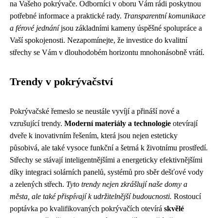
na Vašeho pokrývače. Odborníci v oboru Vám rádi poskytnou
potřebné informace a praktické rady.
Transparentní komunikace
a férové jednání
jsou základními kameny úspěšné spolupráce a
Vaší spokojenosti. Nezapomínejte, že investice do kvalitní
střechy se Vám v dlouhodobém horizontu mnohonásobně vrátí.
Trendy v pokrývačství
Pokrývačské řemeslo se neustále vyvíjí a přináší nové a
vzrušující trendy.
Moderní materiály a technologie
otevírají
dveře k inovativním řešením, která jsou nejen esteticky
působivá, ale také vysoce funkční a šetrná k životnímu prostředí.
Střechy se stávají inteligentnějšími a energeticky efektivnějšími
díky integraci solárních panelů, systémů pro sběr dešťové vody
a zelených střech.
Tyto trendy nejen zkrášlují naše domy a
města, ale také přispívají k udržitelnější budoucnosti.
Rostoucí
poptávka po kvalifikovaných pokrývačích otevírá
skvělé