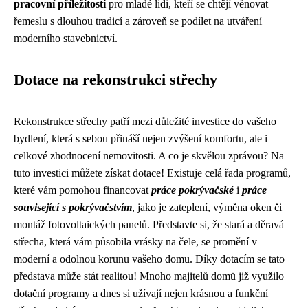
pracovní příležitosti
pro mladé lidi, kteří se chtějí věnovat
řemeslu s dlouhou tradicí a zároveň se podílet na utváření
moderního stavebnictví.
Dotace na rekonstrukci střechy
Rekonstrukce střechy patří mezi důležité investice do vašeho
bydlení, která s sebou přináší nejen zvýšení komfortu, ale i
celkové zhodnocení nemovitosti. A co je skvělou zprávou? Na
tuto investici můžete získat dotace! Existuje celá řada programů,
které vám pomohou financovat
práce pokrývačské
i
práce
související s pokrývačstvím
, jako je zateplení, výměna oken či
montáž fotovoltaických panelů. Představte si, že stará a děravá
střecha, která vám působila vrásky na čele, se promění v
moderní a odolnou korunu vašeho domu. Díky dotacím se tato
představa může stát realitou! Mnoho majitelů domů již využilo
dotační programy a dnes si užívají nejen krásnou a funkční