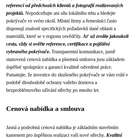
referencí od předchozích klientů a fotografií realizovaných
projektů.
Nepodceňujte ani sílu lokálního trhu a hledejte
pokrývače ve svém okolí. Místní firmy a řemeslníci často
disponují znalostí specifických požadavků dané oblasti a
materiálů, které se v regionu osvědčily.
Ať už zvolíte jakoukoli
cestu, vždy si ověřte reference, certifikace a pojištění
vybraného pokrývače.
Transparentní komunikace, jasně
stanovená cenová nabídka a písemná smlouva jsou základem
úspěšné spolupráce a garancí kvalitně odvedené práce.
Pamatujte, že investice do zkušeného pokrývače se vám vrátí v
podobě dlouhodobé ochrany vašeho domova a
bezproblémového užívání střechy po mnoho let.
Cenová nabídka a smlouva
Jasná a podrobná cenová nabídka je základním stavebním
kamenem pro úspěšnou realizaci vaší nové střechy.
Kvalitní