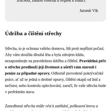
zručnost, znalost řemesla a respekt k tradici.
Jaromír Vlk
Údržba a čištění střechy
Střecha, to je ochrana vašeho domova, štít proti nepřízni počasí.
Aby vám sloužila dlouhá léta a byla zdrojem klidu,
nezapomínejte na pravidelnou údržbu a čištění.
Pravidelná péče
o střechu prodlouží její životnost a ušetří vám starosti i
peníze za případné opravy.
Odborně provedené pokrývačské
práce, ať už se jedná o drobné opravy, čištění okapů od listí a
nečistot, nebo kontrolu oplechování, zaručí, že vaše střecha bude
v perfektním stavu.
Zanedbaná střecha může vést k zatékání, poškození krovu a