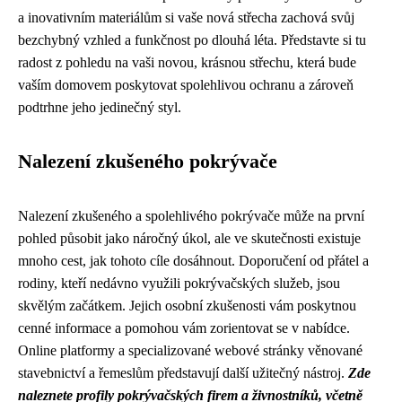
a inovativním materiálům si vaše nová střecha zachová svůj
bezchybný vzhled a funkčnost po dlouhá léta. Představte si tu
radost z pohledu na vaši novou, krásnou střechu, která bude
vaším domovem poskytovat spolehlivou ochranu a zároveň
podtrhne jeho jedinečný styl.
Nalezení zkušeného pokrývače
Nalezení zkušeného a spolehlivého pokrývače může na první
pohled působit jako náročný úkol, ale ve skutečnosti existuje
mnoho cest, jak tohoto cíle dosáhnout. Doporučení od přátel a
rodiny, kteří nedávno využili pokrývačských služeb, jsou
skvělým začátkem. Jejich osobní zkušenosti vám poskytnou
cenné informace a pomohou vám zorientovat se v nabídce.
Online platformy a specializované webové stránky věnované
stavebnictví a řemeslům představují další užitečný nástroj.
Zde
naleznete profily pokrývačských firem a živnostníků, včetně