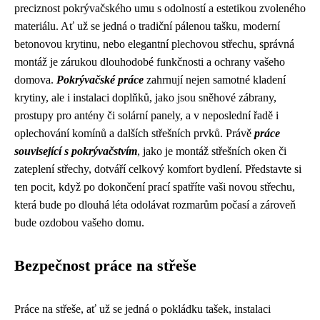
preciznost pokrývačského umu s odolností a estetikou zvoleného
materiálu. Ať už se jedná o tradiční pálenou tašku, moderní
betonovou krytinu, nebo elegantní plechovou střechu, správná
montáž je zárukou dlouhodobé funkčnosti a ochrany vašeho
domova.
Pokrývačské práce
zahrnují nejen samotné kladení
krytiny, ale i instalaci doplňků, jako jsou sněhové zábrany,
prostupy pro antény či solární panely, a v neposlední řadě i
oplechování komínů a dalších střešních prvků. Právě
práce
související s pokrývačstvím
, jako je montáž střešních oken či
zateplení střechy, dotváří celkový komfort bydlení. Představte si
ten pocit, když po dokončení prací spatříte vaši novou střechu,
která bude po dlouhá léta odolávat rozmarům počasí a zároveň
bude ozdobou vašeho domu.
Bezpečnost práce na střeše
Práce na střeše, ať už se jedná o pokládku tašek, instalaci