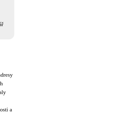
ář
adresy
ch
aly
osti a