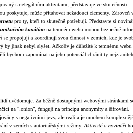
vaný s nelegálními aktivitami, představuje ve skutečnosti
ou poskytuje, může přitahovat nežádoucí elementy. Zároveň 
ernetu
pro ty, kteří to skutečně potřebují. Představte si noviná
munikačním kanálům
na temném webu mohou bezpečně info
ří se propojují a koordinují svou činnost v zemích, kde je svo
erý by jinak nebyl slyšet. Ačkoliv je důležité k temnému webu
i bychom zapomínat na jeho potenciál chránit ty nejzraniteln
na lidí uvědomuje. Za běžně dostupnými webovými stránkami s
nčící na ".onion", fungují na principu anonymity a šifrování.
jovány s negativními jevy, ale realita je mnohem komplexnějš
vání v zemích s autoritářskými režimy.
Aktivisté a novináři
ho