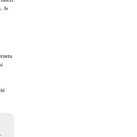
. Je
ernetu
si
elé
.