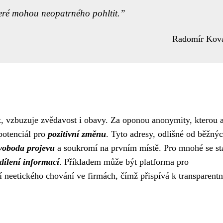
teré mohou neopatrného pohltit.
Radomír Kov
t, vzbuzuje zvědavost i obavy. Za oponou anonymity, kterou 
 potenciál pro
pozitivní změnu
. Tyto adresy, odlišné od běžný
voboda projevu
a soukromí na prvním místě. Pro mnohé se st
dílení informací
. Příkladem může být platforma pro
eetického chování ve firmách, čímž přispívá k transparentn