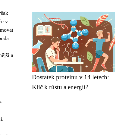
však
ře v
rmovat
boda
ější a
Dostatek proteinu v 14 letech:
Klíč k růstu a energii?
e
í.