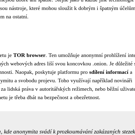
jsou nástroje, které mohou sloužit k dobrým i špatným účelům
m na ostatní.
etu je
TOR browser
. Ten umožňuje anonymní prohlížení int
žných webových adres liší svou koncovkou .onion. Je důležité 
nnosti. Naopak, poskytuje platformu pro
sdílení informací
a
nymitu a svobodu projevu. Toho využívají například novináři
 za lidská práva v autoritářských režimech, nebo běžní uživat
etu je třeba dbát na bezpečnost a obezřetnost.
u, kde anonymita svádí k prozkoumávání zakázaných stezek