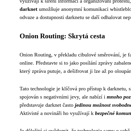
využívají k šíření informací a organizování protestů,
darknet
umožňuje anonymní komunikaci whistleblowe
odvaze a dostupnosti darknetu se daří odhalovat nepr
Onion Routing: Skrytá cesta
Onion Routing, v překladu cibulové směrování, je 
online. Představte si to jako posílání zprávy zabalen
který zpráva putuje, a dešifrovat ji lze až po oloupá
Tato technologie je klíčová pro přístup k darknetu, s
spojován s negativními jevy, ale nabízí i
mnoho pozi
představuje darknet často
jedinou možnost svobodn
Aktivisté a novináři ho využívají k
bezpečné komun
Je důležité si uvědomit, že technologie samy o sobě 