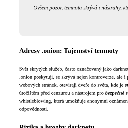
Ovšem pozor, temnota skrývá i nástrahy, k
Adresy .onion: Tajemství temnoty
Svět skrytých služeb, často označovaný jako darkne
.onion poskytují, se skrývá nejen kontroverze, ale i
webových stránek, otevírají dveře do světa, kde je
s
útočištěm před cenzurou a nástrojem pro
bezpečné s
whistleblowing, která umožňuje anonymní oznámení n
odpovědnosti.
Rizika a hrozby darknetu