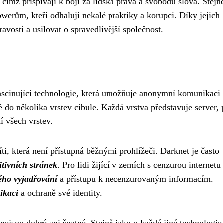
 čímž přispívají k boji za lidská práva a svobodu slova. Stejn
rům, kteří odhalují nekalé praktiky a korupci. Díky jejich
avosti a usilovat o spravedlivější společnost.
fascinující technologie, která umožňuje anonymní komunikaci
é do několika vrstev cibule. Každá vrstva představuje server, 
ní všech vrstev.
íti, která není přístupná běžnými prohlížeči. Darknet je často
tivních stránek
. Pro lidi žijící v zemích s cenzurou internetu
ého vyjadřování
a přístupu k necenzurovaným informacím.
ikaci
a ochraně své identity.
nejsou dobré ani špatné. Stejně jako u každé jiné technologie