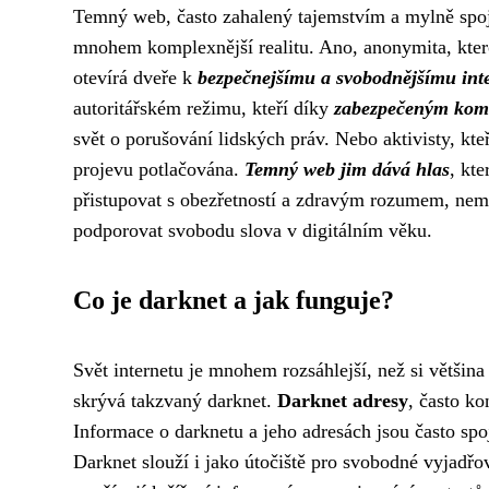
Temný web, často zahalený tajemstvím a mylně spojo
mnohem komplexnější realitu. Ano, anonymita, kter
otevírá dveře k
bezpečnejšímu a svobodnějšímu int
autoritářském režimu, kteří díky
zabezpečeným ko
svět o porušování lidských práv. Nebo aktivisty, kte
projevu potlačována.
Temný web jim dává hlas
, kt
přistupovat s obezřetností a zdravým rozumem, neměl
podporovat svobodu slova v digitálním věku.
Co je darknet a jak funguje?
Svět internetu je mnohem rozsáhlejší, než si větši
skrývá takzvaný darknet.
Darknet adresy
, často ko
Informace o darknetu a jeho adresách jsou často spo
Darknet slouží i jako útočiště pro svobodné vyjadřo