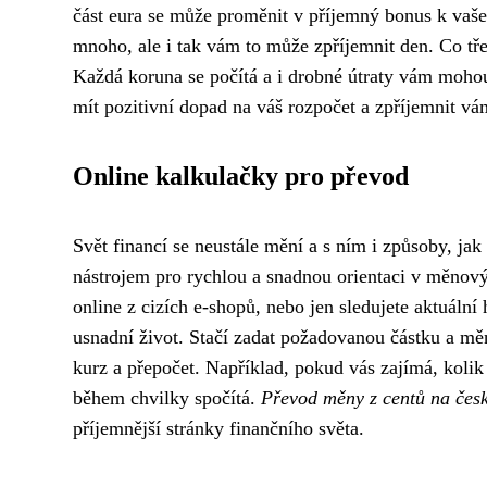
část eura se může proměnit v příjemný bonus k vaš
mnoho, ale i tak vám to může zpříjemnit den. Co tř
Každá koruna se počítá a i drobné útraty vám mohou 
mít pozitivní dopad na váš rozpočet a zpříjemnit vá
Online kalkulačky pro převod
Svět financí se neustále mění a s ním i způsoby, ja
nástrojem pro rychlou a snadnou orientaci v měnový
online z cizích e-shopů, nebo jen sledujete aktuální
usnadní život. Stačí zadat požadovanou částku a mě
kurz a přepočet. Například, pokud vás zajímá, koli
během chvilky spočítá.
Převod měny z centů na čes
příjemnější stránky finančního světa.