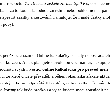
emu rozpočtu.
Za 10 centů získáte zhruba 2,50 Kč,
což sice ne
eba si za to koupit lahodnou zmrzlinu nebo pohlednici na pam
zpestřit zážitky z cestování. Pamatujte, že i malé částky mo
m pobyt.
k s penězi zacházíme. Online kalkulačky se staly nepostradate
ch kurzech. Ať už plánujete dovolenou v zahraničí, nakupuje
 hodnotu svých investic,
online kalkulačka pro převod měn
nu, ze které chcete převádět, a během okamžiku získáte aktuá
k českých korun odpovídá 10 centům, online kalkulačka vám t
ké koruny
tak bude hračkou a vy se budete moci soustředit na