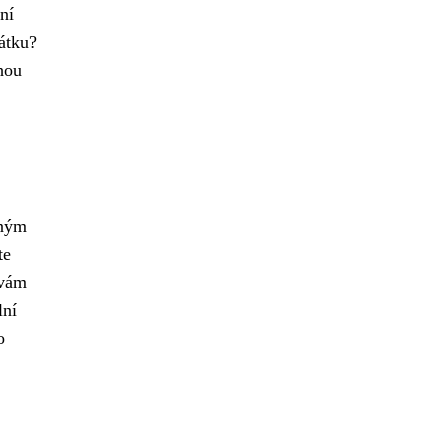
ní
átku?
hou
lným
te
vám
lní
o