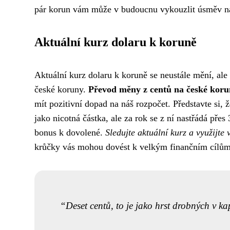
pár korun vám může v budoucnu vykouzlit úsměv na
Aktuální kurz dolaru k koruně
Aktuální kurz dolaru k koruně se neustále mění, al
české koruny.
Převod měny z centů na české kor
mít pozitivní dopad na náš rozpočet. Představte si, 
jako nicotná částka, ale za rok se z ní nastřádá pře
bonus k dovolené.
Sledujte aktuální kurz a využijt
krůčky vás mohou dovést k velkým finančním cílům
Deset centů, to je jako hrst drobných v ka