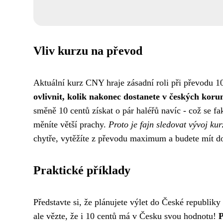
Vliv kurzu na převod
Aktuální kurz CNY hraje zásadní roli při převodu 1
ovlivnit, kolik nakonec dostanete v českých koru
směně 10 centů získat o pár haléřů navíc - což se fa
měníte větší prachy.
Proto je fajn
sledovat vývoj ku
chytře, vytěžíte z převodu maximum a budete mít dob
Praktické příklady
Představte si, že plánujete výlet do České republiky
ale vězte, že i 10 centů má v Česku svou hodnotu!
P