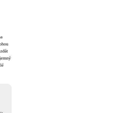
na
mohou
 zdát
íjemný
lé