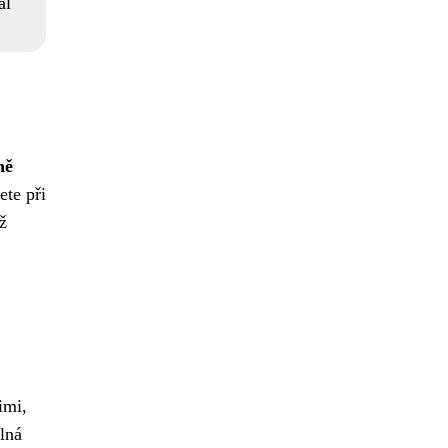
ál
ně
te při
ž
imi,
lná