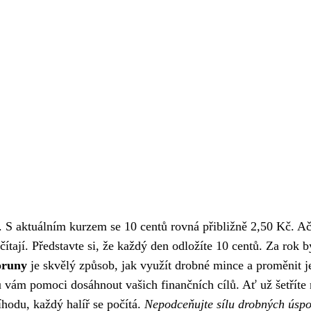
é. S aktuálním kurzem se 10 centů rovná přibližně 2,50 Kč. A
ítají. Představte si, že každý den odložíte 10 centů. Za rok b
oruny
je skvělý způsob, jak využít drobné mince a proměnit j
u vám pomoci dosáhnout vašich finančních cílů. Ať už šetříte
íhodu, každý halíř se počítá.
Nepodceňujte sílu drobných úsp