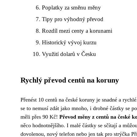
Poplatky za směnu měny
Tipy pro výhodný převod
Rozdíl mezi centy a korunami
Historický vývoj kurzu
Využití dolarů v Česku
Rychlý převod centů na koruny
Přenést 10 centů na české koruny je snadné a rychl
se to nemusí zdát jako mnoho, i drobné částky se poč
měli přes 90 Kč!
Převod měny z centů na české k
něco hodnotnějšího. I malé částky se sčítají a můžo
dovolenou, nový telefon nebo jen tak pro strýčka Př