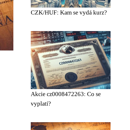
CZK/HUF: Kam se vydá kurz?
Akcie cz0008472263: Co se
vyplatí?