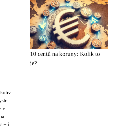
10 centů na koruny: Kolik to
je?
čkoliv
yste
e v
 na
or
– i