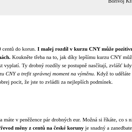
Bořivoj Kr
0 centů do korun.
I malej rozdíl v kurzu CNY může pozitiv
nách.
Koukněte třeba na to, jak díky lepšímu kurzu CNY může
kt vyplatí. Ty drobný rozdíly se postupně nasčítají, zvlášť kdy
rzu CNY
a trefit správnej moment na výměnu.
Když to uděláte
rej pocit, že jste to zvládli za nejlepších podmínek.
 a máte v peněžence pár drobných eur. Možná si říkáte, co s n
řevod měny z centů na české koruny
je snadný a zanedbate