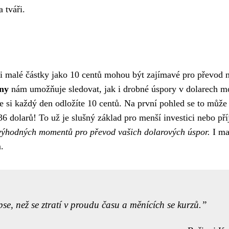
 tváři.
e i malé částky jako 10 centů mohou být zajímavé pro převod 
uny
nám umožňuje sledovat, jak i drobné úspory v dolarech 
že si každý den odložíte 10 centů. Na první pohled se to může
s 36 dolarů! To už je slušný základ pro menší investici nebo př
e výhodných momentů pro převod vašich dolarových úspor.
I ma
.
pse, než se ztratí v proudu času a měnících se kurzů.