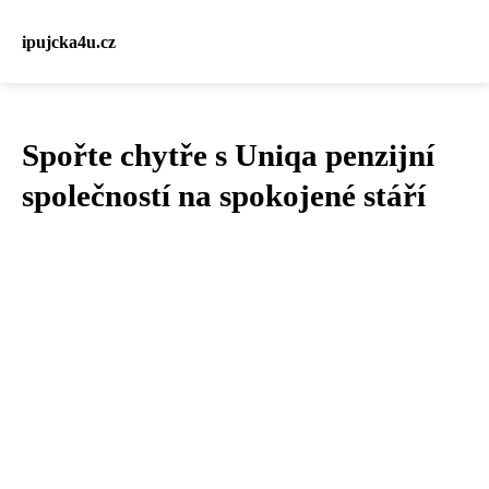
ipujcka4u.cz
Spořte chytře s Uniqa penzijní
společností na spokojené stáří