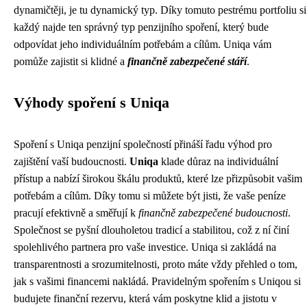
dynamičtěji, je tu dynamický typ. Díky tomuto pestrému portfoliu si
každý najde ten správný typ penzijního spoření, který bude
odpovídat jeho individuálním potřebám a cílům. Uniqa vám
pomůže zajistit si klidné a
finančně zabezpečené stáří
.
Výhody spoření s Uniqa
Spoření s Uniqa penzijní společností přináší řadu výhod pro
zajištění vaší budoucnosti.
Uniqa
klade důraz na individuální
přístup a nabízí širokou škálu produktů, které lze přizpůsobit vašim
potřebám a cílům. Díky tomu si můžete být jisti, že vaše peníze
pracují efektivně a směřují k
finančně zabezpečené budoucnosti
.
Společnost se pyšní dlouholetou tradicí a stabilitou, což z ní činí
spolehlivého partnera pro vaše investice. Uniqa si zakládá na
transparentnosti a srozumitelnosti, proto máte vždy přehled o tom,
jak s vašimi financemi nakládá. Pravidelným spořením s Uniqou si
budujete finanční rezervu, která vám poskytne klid a jistotu v