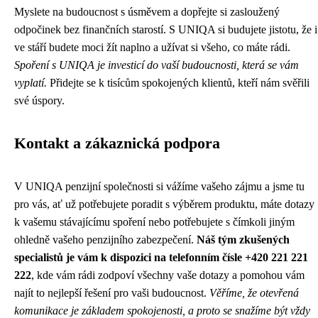
Myslete na budoucnost s úsměvem a dopřejte si zasloužený
odpočinek bez finančních starostí. S UNIQA si budujete jistotu, že i
ve stáří budete moci žít naplno a užívat si všeho, co máte rádi.
Spoření s UNIQA je investicí do vaší budoucnosti, která se vám
vyplatí.
Přidejte se k tisícům spokojených klientů, kteří nám svěřili
své úspory.
Kontakt a zákaznická podpora
V UNIQA penzijní společnosti si vážíme vašeho zájmu a jsme tu
pro vás, ať už potřebujete poradit s výběrem produktu, máte dotazy
k vašemu stávajícímu spoření nebo potřebujete s čímkoli jiným
ohledně vašeho penzijního zabezpečení.
Náš tým zkušených
specialistů je vám k dispozici na telefonním čísle +420 221 221
222
, kde vám rádi zodpoví všechny vaše dotazy a pomohou vám
najít to nejlepší řešení pro vaši budoucnost.
Věříme, že otevřená
komunikace je základem spokojenosti, a proto se snažíme být vždy