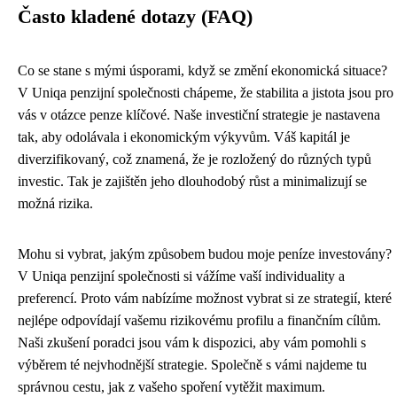
Často kladené dotazy (FAQ)
Co se stane s mými úsporami, když se změní ekonomická situace?
V Uniqa penzijní společnosti chápeme, že stabilita a jistota jsou pro
vás v otázce penze klíčové. Naše investiční strategie je nastavena
tak, aby odolávala i ekonomickým výkyvům. Váš kapitál je
diverzifikovaný, což znamená, že je rozložený do různých typů
investic. Tak je zajištěn jeho dlouhodobý růst a minimalizují se
možná rizika.
Mohu si vybrat, jakým způsobem budou moje peníze investovány?
V Uniqa penzijní společnosti si vážíme vaší individuality a
preferencí. Proto vám nabízíme možnost vybrat si ze strategií, které
nejlépe odpovídají vašemu rizikovému profilu a finančním cílům.
Naši zkušení poradci jsou vám k dispozici, aby vám pomohli s
výběrem té nejvhodnější strategie. Společně s vámi najdeme tu
správnou cestu, jak z vašeho spoření vytěžit maximum.