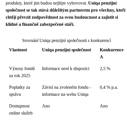
produkty, které jim budou nejlépe vyhovovat.
Uniqa penzijní
společnost se tak stává důležitým partnerem pro všechny, kteří
chtějí převzít zodpovědnost za svou budoucnost a zajistit si
klidné a finančně zabezpečené stáří.
Srovnání Uniqa penzijní společnosti s konkurencí
Vlastnost
Uniqa penzijní společnost
Konkurence
A
Výnosy fondů
Informace není k dispozici
2,5 %
za rok 2025
Poplatky za
Závisí na zvoleném fondu -
0,4 % p.a.
správu
informace na webu Uniqa
Dostupnost
Ano
Ano
online služeb