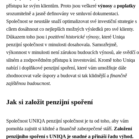
přístupu ke svým klientům. Proto jsou veškeré
výnosy
a
poplatky
srozumitelně a jasně definovány ve smluvní dokumentaci.
Společnost se neustále snaží optimalizovat své investiční strategie s
cílem dosáhnout co nejlepších možných výsledků pro své klienty.
Důkazem toho jsou i
pozitivní historické výnosy
, které Uniqa
penzijní společnost v minulosti dosahovala. Samozřejmě,
výkonnost v minulosti není zárukou budoucích výnosů, ale svědčí o
silném a zodpovědném přístupu k investování. Kromě toho Uniqa
nabízí i doplňkové penzijní spoření, které vám umožňuje dále
zhodnocovat vaše úspory a budovat si tak klidnější a
finančně
zajištěnou budoucnost
.
Jak si založit penzijní spoření
Společnost UNIQA penzijní společnost je tu od toho, aby vám
pomohla zajistit si klidné a finančně zabezpečené stáří.
Založení
penzijního spoření s UNIQA je snadné a přináší řadu výhod.