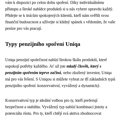
vám k dispozici po celou dobu spoření. Díky individuálnímu
přístupu a široké nabídce produktů si u nás vybere opravdu každý.
Přidejte se k tisícům spokojených klientů, kteří nám svěřili svou
finanční budoucnost a užívejte si klidný spánek s vědomím, že vaše
peníze pro vás pracují.
Typy penzijního spoření Uniqa
Uniqa penzijní společnost nabízí širokou škálu produktů, které
uspokojí potřeby každého. Ať už jste
mladý člověk, který s
penzijním spořením teprve začíná
, nebo zkušený investor, Uniqa
má pro vás řešení. S Uniqou si můžete vybrat ze tří základních typů
penzijního spoření: konzervativní, vyvážený a dynamický.
Konzervativní typ je ideální volbou pro ty, kteří preferují
bezpečnost a stabilitu. Vyvážený typ nabízí kombinaci jistoty a
potenciálu růstu. Pro ty, kteří chtějí svá aktiva zhodnocovat