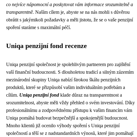
co nejvíce nápomocní a poskytovat vám informace srozumitelně a
transparentně.
Naším cílem je, abyste se na nás mohli s důvěrou
obrátit s jakýmikoli požadavky a měli jistotu, že se o vaše penzijní
spoření staráme s maximální péčí.
Uniqa penzijní fond recenze
Uniqa penzijní společnost je spolehlivým partnerem pro zajištění
vaší finanční budoucnosti. S dlouholetou tradicí a silným zázemím
mezinárodní skupiny Uniqa nabízí širokou škálu penzijních
produktů, které se přizpůsobí vašim individuálním potřebám a
cílům.
Uniqa penzijní fond
klade důraz na transparentnost a
srozumitelnost, abyste měli vždy přehled o svém investování. Díky
profesionálnímu a zodpovědnému přístupu k vašim financím vám
Uniqa pomáhá budovat bezpečnější a spokojenější budoucnost.
Mnoho klientů již ocenilo výhody spoření s Uniqa penzijní
společností a těší se z nadstandardních výnosů, které jim pomáhají