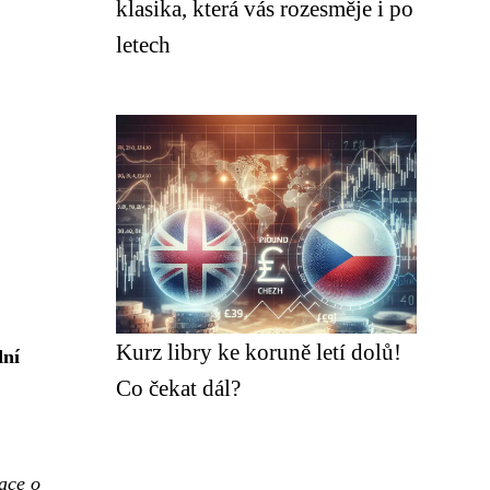
klasika, která vás rozesměje i po
letech
Kurz libry ke koruně letí dolů!
dní
Co čekat dál?
ace o