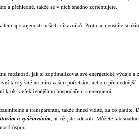
né a přehledné, takže se v nich snadno zorientujete.
ladem spokojenosti našich zákazníků. Proto se neustále snaží
nu možností, jak si zoptimalizovat své energetické výdaje a z
tivní tarify šité na míru vašim potřebám, nebo o přehlednější
í krok k efektivnějšímu hospodaření s energiemi.
zumitelné a transparentní, takže ihned vidíte, za co platíte. 
akturám a vyúčtováním
, ať už jste kdekoli. Můžete tak snadno
nosti úspor.