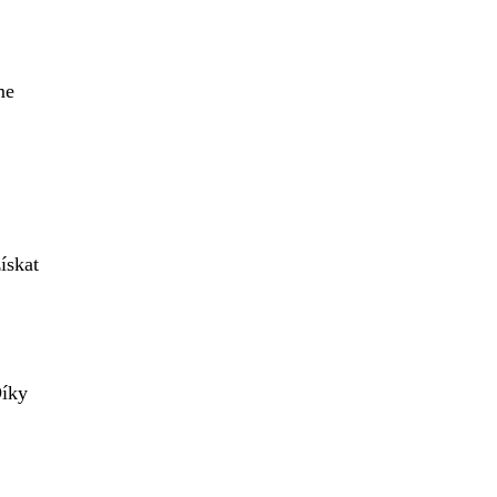
me
ískat
Díky