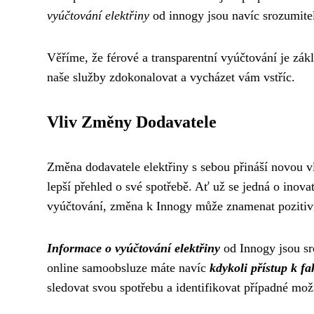
vyúčtování elektřiny
od innogy jsou navíc srozumitel
Věříme, že férové a transparentní vyúčtování je zák
naše služby zdokonalovat a vycházet vám vstříc.
Vliv Změny Dodavatele
Změna dodavatele elektřiny s sebou přináší novou vl
lepší přehled o své spotřebě. Ať už se jedná o inova
vyúčtování, změna k Innogy může znamenat pozitivn
Informace o vyúčtování elektřiny
od Innogy jsou sro
online samoobsluze máte navíc
kdykoli přístup k f
sledovat svou spotřebu a identifikovat případné mož