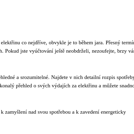
elektřinu co nejdříve, obvykle je to během jara. Přesný termí
ch. Pokud jste vyúčtování ještě neobdrželi, nezoufejte, brzy v
hledné a srozumitelné. Najdete v nich detailní rozpis spotřeb
okonalý přehled o svých výdajích za elektřinu a můžete snadn
tí k zamyšlení nad svou spotřebou a k zavedení energeticky