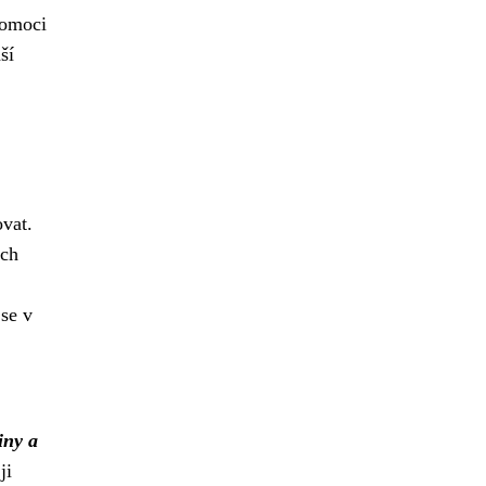
pomoci
ší
ovat.
ých
 se v
iny a
ji