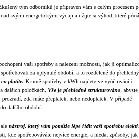
Zkušený tým odborníků je připraven vám s celým procesem 
nad svými energetickými výdaji a užijte si výhod, které přiná
pochopení vaší spotřeby a nalezení možností, jak ji optimaliz
e spotřebovali za uplynulé období, a to rozdělené do přehledn
co platíte.
Kromě spotřeby v kWh najdete ve vyúčtování i
 a dalších položkách.
Vše je přehledně strukturováno
, abyste
prozradí, zda máte přeplatek, nebo nedoplatek. V případě
 do dalšího období.
 ale
nástroj, který vám pomůže lépe řídit vaši spotřebu elektř
i, kde spotřebováváte nejvíce energie, a hledat způsoby, jak 