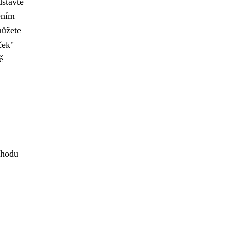
dstavte
ěním
můžete
ček"
ě
ehodu