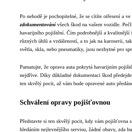
Po nehodě je pochopitelné, že se cítíte otřesení a ve 
zdokumentování
všech škod na vašem vozidle. Pečl
havarijního pojištění. Čím podrobnější a kvalitnější
různých úhlů a vzdáleností, a to jak na karoserii, ta
světla, skla, nebo pneumatiky, jsou nezbytné pro s
Pamatujte, že oprava auta pokrytá havarijním pojišt
nejdříve. Díky důkladné dokumentaci škod předejdet
ten skvělý pocit, až vám bude opravené auto předáno
Schválení opravy pojišťovnou
Představte si ten skvělý pocit, kdy vám pojišťovna s
hledáním nejlevnějšího servisu, žádné obavy, zda b