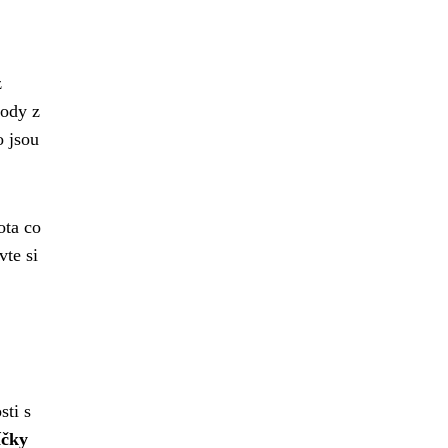
z
kody z
o jsou
ota co
te si
sti s
íčky