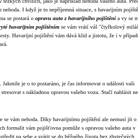
v těžkých chvílích, jako je například nehoda vašeho auta. Pře
m nehoda. I když je to nepříjemná situace, s havarijním pojišt
vna se postará o
opravu auta z havarijního pojištění
a vy se 
yté havarijním pojištěním
se vám vrátí váš "čtyřkolový milá
sty. Havarijní pojištění vám dává klid a jistotu, že i v případ
ará.
 Jakmile je o to postaráno, je čas informovat o události vaši
stresovat s nákladnou opravou vašeho vozu. Stačí nahlásit n
ne se vám nehoda. Díky havarijnímu pojištění ale nemusí jít o
ých formalit vám pojišťovna pomůže s opravou vašeho auta v
středit na sebe a vrátit se do běžného života bez zbytečných