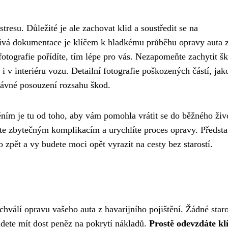
stresu. Důležité je ale zachovat klid a soustředit se na
ivá dokumentace je klíčem k hladkému průběhu opravy auta 
 fotografie pořídíte, tím lépe pro vás. Nezapomeňte zachytit š
k i v interiéru vozu. Detailní fotografie poškozených částí, jak
právné posouzení rozsahu škod.
ěním je tu od toho, aby vám pomohla vrátit se do běžného živ
e zbytečným komplikacím a urychlíte proces opravy. Představ
 zpět a vy budete moci opět vyrazit na cesty bez starostí.
chválí opravu vašeho auta z havarijního pojištění. Žádné staro
udete mít dost peněz na pokrytí nákladů.
Prostě odevzdáte kl