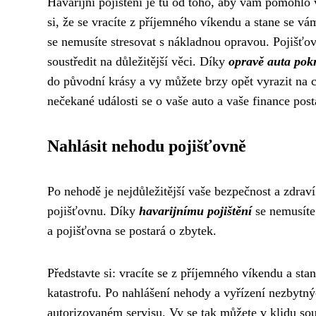
Havarijní pojištění je tu od toho, aby vám pomohlo 
si, že se vracíte z příjemného víkendu a stane se vá
se nemusíte stresovat s nákladnou opravou. Pojišťo
soustředit na důležitější věci. Díky
opravě auta pokr
do původní krásy a vy můžete brzy opět vyrazit na ce
nečekané události se o vaše auto a vaše finance post
Nahlásit nehodu pojišťovně
Po nehodě je nejdůležitější vaše bezpečnost a zdraví.
pojišťovnu. Díky
havarijnímu pojištění
se nemusíte 
a pojišťovna se postará o zbytek.
Představte si: vracíte se z příjemného víkendu a sta
katastrofu. Po nahlášení nehody a vyřízení nezbytn
autorizovaném servisu. Vy se tak můžete v klidu sou