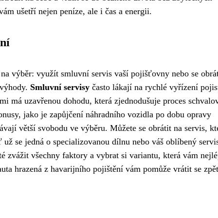
ám ušetří nejen peníze, ale i čas a energii.
ní
 na výběr: využít smluvní servis vaší pojišťovny nebo se obrát
a výhody.
Smluvní servisy
často lákají na rychlé vyřízení pojis
nimi má uzavřenou dohodu, která zjednodušuje proces schvalo
onusy, jako je zapůjčení náhradního vozidla po dobu opravy
vají větší svobodu ve výběru. Můžete se obrátit na servis, kt
 už se jedná o specializovanou dílnu nebo váš oblíbený servi
 zvážit všechny faktory a vybrat si variantu, která vám nejl
uta hrazená z havarijního pojištění vám pomůže vrátit se zpě