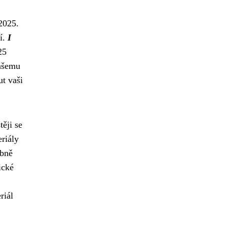
 2025
.
ní.
I
25
vašemu
t vaši
ěji se
eriály
obně
ické
riál