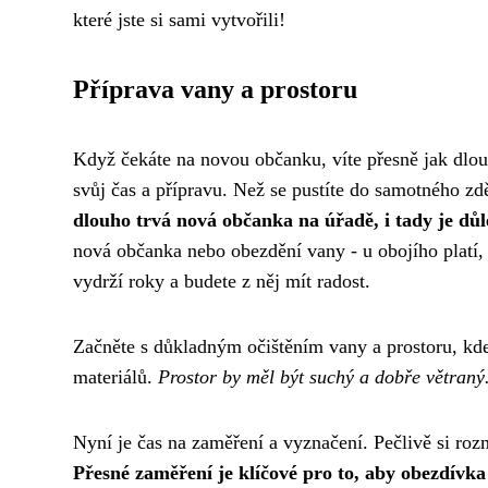
které jste si sami vytvořili!
Příprava vany a prostoru
Když čekáte na novou občanku, víte přesně jak dlouh
svůj čas a přípravu. Než se pustíte do samotného z
dlouho trvá nová občanka
na úřadě, i tady je dů
nová občanka nebo obezdění vany - u obojího platí, 
vydrží roky a budete z něj mít radost.
Začněte s důkladným očištěním vany a prostoru, kde 
materiálů.
Prostor by měl být suchý a dobře větraný
Nyní je čas na zaměření a vyznačení. Pečlivě si rozm
Přesné zaměření je klíčové pro to, aby obezdívka 