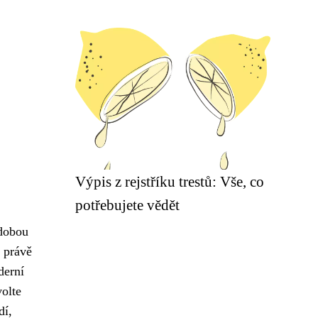
Výpis z rejstříku trestů: Vše, co
potřebujete vědět
odobou
u právě
derní
volte
dí,