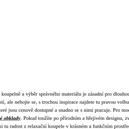
koupelně a výběr správného materiálu je zásadní pro dlouh
í, ale nebojte se, s trochou inspirace najdete tu pravou volb
které jsou cenově dostupné a snadno se s nimi pracuje. Pro mo
é obklady
. Pokud toužíte po přírodním a hřejivém designu, z
 si tu radost z relaxační koupele v krásném a funkčním prostře