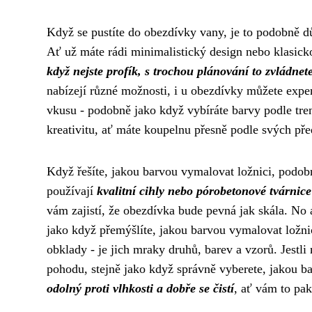
Když se pustíte do obezdívky vany, je to podobně dů
Ať už máte rádi minimalistický design nebo klasicko
když nejste profík, s trochou plánování to zvládnet
nabízejí různé možnosti, i u obezdívky můžete exper
vkusu - podobně jako když vybíráte barvy podle tre
kreativitu, ať máte koupelnu přesně podle svých pře
Když řešíte, jakou barvou vymalovat ložnici, podobn
používají
kvalitní cihly nebo pórobetonové tvárnice
vám zajistí, že obezdívka bude pevná jak skála. No a
jako když přemýšlíte, jakou barvou vymalovat ložni
obklady - je jich mraky druhů, barev a vzorů. Jestli 
pohodu, stejně jako když správně vyberete, jakou ba
odolný proti vlhkosti a dobře se čistí
, ať vám to pa