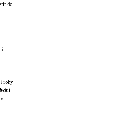
tit do
ná
 i rohy
ívání
 s