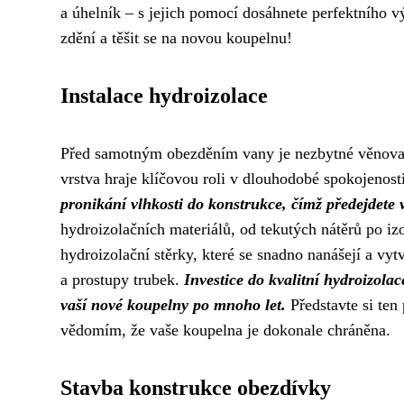
a úhelník – s jejich pomocí dosáhnete perfektního v
zdění a těšit se na novou koupelnu!
Instalace hydroizolace
Před samotným obezděním vany je nezbytné věnovat 
vrstva hraje klíčovou roli v dlouhodobé spokojenost
pronikání vlhkosti do konstrukce, čímž předejdete vz
hydroizolačních materiálů, od tekutých nátěrů po izo
hydroizolační stěrky, které se snadno nanášejí a vytv
a prostupy trubek.
Investice do kvalitní hydroizol
vaší nové koupelny po mnoho let.
Představte si ten
vědomím, že vaše koupelna je dokonale chráněna.
Stavba konstrukce obezdívky