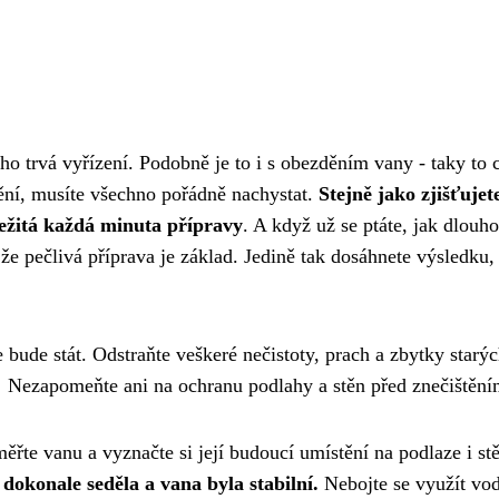
o trvá vyřízení. Podobně je to i s obezděním vany - taky to 
dění, musíte všechno pořádně nachystat.
Stejně jako zjišťuje
ležitá každá minuta přípravy
. A když už se ptáte, jak dlouho
že pečlivá příprava je základ. Jedině tak dosáhnete výsledku,
bude stát. Odstraňte veškeré nečistoty, prach a zbytky starý
.
Nezapomeňte ani na ochranu podlahy a stěn před znečištění
ěřte vanu a vyznačte si její budoucí umístění na podlaze i st
dokonale seděla a vana byla stabilní.
Nebojte se využít vo