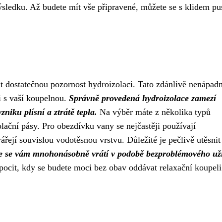
ýsledku. Až budete mít vše připravené, můžete se s klidem pus
dostatečnou pozornost hydroizolaci. Tato zdánlivě nenápad
i s vaší koupelnou.
Správně provedená hydroizolace zamezí
niku plísní a ztrátě tepla.
Na výběr máte z několika typů
lační pásy. Pro obezdívku vany se nejčastěji používají
ářejí souvislou vodotěsnou vrstvu. Důležité je pečlivě utěsnit
ace se vám mnohonásobně vrátí v podobě bezproblémového už
 pocit, kdy se budete moci bez obav oddávat relaxační koupeli