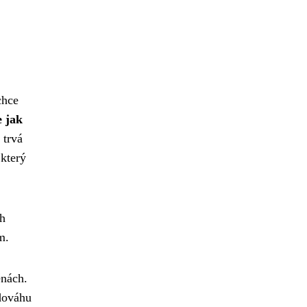
chce
te
jak
 trvá
 který
ch
m.
ěnách.
dováhu