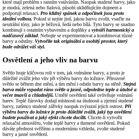
které mají problém s ranním vstáváním. Naopak studené barvy, jako
je modrá, zelená nebo fialová, působí uklidňujícím dojmem a
podporují relaxaci.
Pro klidný spánek a odpočinek jsou proto
ideální volbou.
Pokud si nejste jistí, jakou barvu zvolit, vsaďte na
neutrální tóny, jako je béžová, šedá nebo bílá. Tyto barvy se snadno
kombinují s ostatním vybavením a doplňky a
vytváří harmonický a
nadčasový základ
. Nebojte se experimentovat a kombinovat různé
barvy a odstíny.
Vytvoříte tak originální a osobitý prostor, který
bude odrážet váš styl.
Osvětlení a jeho vliv na barvu
Světlo hraje klíčovou roli v tom, jak vnímáme barvy, a proto je
důležité zvážit jeho vliv při výběru barvy do ložnice. Přirozené
světlo se během dne mění, a tím mění i odstín barvy na stěně.
Stejná
barva může vypadat ráno světle a jasně, odpoledne teple a útulně a
večer tmavší a chladnější.
Umělé osvětlení také ovlivňuje vnímání
barev. Teplé žárovky dodají místnosti na útulnosti a zjemní studené
barvy, zatímco studené zářivky naopak zvýrazní jejich ostrost.
Při
výběru barvy do ložnice je proto důležité zvážit, jaký typ osvětlení
budete používat a jaký efekt chcete docílit.
Chcete-li vytvořit
relaxační atmosféru, volte teplé barvy a tlumené osvětlení. Pokud
dáváte přednost svěžímu a modernímu vzhledu, zvolte studené
barvy a jasné osvětlení.