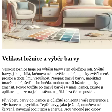
Velikost ložnice a výběr barvy
Velikost ložnice hraje při výběru barvy stěn důležitou roli. Světlé
barvy, jako je bílá, krémová nebo světle modrá, opticky zvětší menší
prostor a dodají mu vzdušnost. Naopak tmavé barvy, například
tmavě modrá, šedá nebo hnědá, mohou menší ložnici opticky
zmenšit. Pokud toužíte po tmavé barvě i v malé ložnici, zkuste ji
aplikovat pouze na jednu stěnu, například za čelem postele.
Při výběru barvy do ložnice je důležité zohlednit i vaše preference a
vliv barev na psychiku. Teplé barvy, jako je žlutá, oranžová nebo
červená, navozují pocit tepla a energie. Jsou vhodné pro osoby,