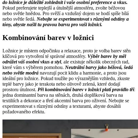
do ložnice je důležité zohlednit i vaše osobní preference a vkus.
Pokud preferujete teplejší a útulnější atmosféru, zvolte béžovou
nebo světle hnědou. Pro svěží a vzdušný dojem se hodí spíše bílá
nebo světle šedá.
Nebojte se experimentovat s různými odstíny a
tóny, abyste našli tu pravou barvu pro vaši ložnici.
Kombinování barev v ložnici
Ložnice je místem odpočinku a relaxace, proto je volba barev stěn
klíčová pro vytvoření té správné atmosféry.
Výběr barev by měl
odrážet váš osobní vkus a styl
, ale existuje několik obecných rad,
které vám s výběrem pomohou.
Neutrální barvy jako béžová, šedá
nebo světle modrá
navozují pocit klidu a harmonie, a proto jsou
ideální pro ložnice. Pokud toužíte po výraznějším vzhledu, zkuste
teplé barvy jako je terakota nebo olivově zelená, které dodají
prostoru útulnost.
Při kombinování barev v ložnici platí pravidlo tří
:
jedna dominantní barva na stěnách, druhá doplňková barva na
textiliích a dekorace a třetí akcentní barva pro oživení. Nebojte se
experimentovat s různými odstíny a texturami, abyste dosáhli
požadovaného efektu.