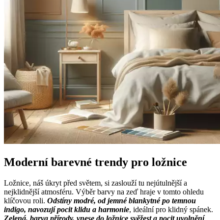
Moderní barevné trendy pro ložnice
Ložnice, náš úkryt před světem, si zaslouží tu nejútulnější a
nejklidnější atmosféru. Výběr barvy na zeď hraje v tomto ohledu
klíčovou roli.
Odstíny modré, od jemné blankytné po temnou
indigo, navozují pocit klidu a harmonie
, ideální pro klidný spánek.
Zelená, barva přírody, vnese do ložnice svěžest a pocit uvolnění
.