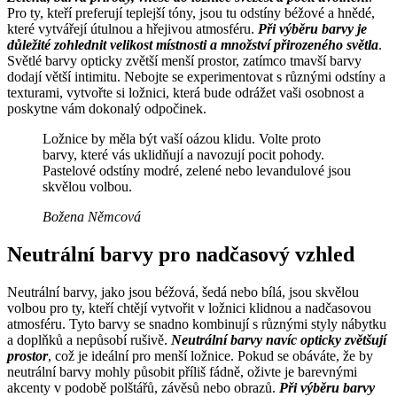
Pro ty, kteří preferují teplejší tóny, jsou tu odstíny béžové a hnědé,
které vytvářejí útulnou a hřejivou atmosféru.
Při výběru barvy je
důležité zohlednit velikost místnosti a množství přirozeného světla
.
Světlé barvy opticky zvětší menší prostor, zatímco tmavší barvy
dodají větší intimitu. Nebojte se experimentovat s různými odstíny a
texturami, vytvořte si ložnici, která bude odrážet vaši osobnost a
poskytne vám dokonalý odpočinek.
Ložnice by měla být vaší oázou klidu. Volte proto
barvy, které vás uklidňují a navozují pocit pohody.
Pastelové odstíny modré, zelené nebo levandulové jsou
skvělou volbou.
Božena Němcová
Neutrální barvy pro nadčasový vzhled
Neutrální barvy, jako jsou béžová, šedá nebo bílá, jsou skvělou
volbou pro ty, kteří chtějí vytvořit v ložnici klidnou a nadčasovou
atmosféru. Tyto barvy se snadno kombinují s různými styly nábytku
a doplňků a nepůsobí rušivě.
Neutrální barvy navíc opticky zvětšují
prostor
, což je ideální pro menší ložnice. Pokud se obáváte, že by
neutrální barvy mohly působit příliš fádně, oživte je barevnými
akcenty v podobě polštářů, závěsů nebo obrazů.
Při výběru barvy