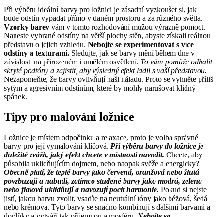
Při výběru ideální barvy pro ložnici je zásadní vyzkoušet si, jak
bude odstín vypadat přímo v daném prostoru a za různého světla.
Vzorky barev
vám v tomto rozhodování můžou výrazně pomoct.
Naneste vybrané odstíny na větší plochy stěn, abyste získali reálnou
představu o jejich vzhledu.
Nebojte se experimentovat s více
odstíny a texturami.
Sledujte, jak se barvy mění během dne v
závislosti na přirozeném i umělém osvětlení.
To vám pomůže odhalit
skryté podtóny a zajistit, aby výsledný efekt ladil s vaší představou.
Nezapomeňte, že barvy ovlivňují naši náladu. Proto se vyhněte příliš
sytým a agresivním odstínům, které by mohly narušovat klidný
spánek.
Tipy pro malování ložnice
Ložnice je místem odpočinku a relaxace, proto je volba správné
barvy pro její vymalování klíčová.
Při výběru barvy do ložnice je
důležité zvážit, jaký efekt chcete v místnosti navodit.
Chcete, aby
působila uklidňujícím dojmem, nebo naopak svěže a energicky?
Obecně platí, že teplé barvy jako červená, oranžová nebo žlutá
povzbuzují a nabudí, zatímco studené barvy jako modrá, zelená
nebo fialová uklidňují a navozují pocit harmonie.
Pokud si nejste
jistí, jakou barvu zvolit, vsaďte na neutrální tóny jako béžová, šedá
nebo krémová. Tyto barvy se snadno kombinují s dalšími barvami a
doplňky a vytváří tak příjemnou atmosféru.
Nebojte se