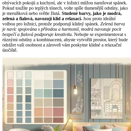
obývacích pokojů a kuchyní, ale v ložnici můžou narušovat spánek.
Pokud toužíte po teplých tónech, volte spíše tlumenější odstíny, jako
je meruňková nebo světle žlutá.
Studené barvy, jako je modrá,
zelená a fialová, navozují klid a relaxaci.
Jsou proto ideální
volbou pro ložnici, protože podporují klidný spánek.
Zelená barva
je navíc spojována s přírodou a harmonií, modrá navozuje pocit
bezpečí a fialová podporuje kreativitu.
Nebojte se experimentovat s
různými odstíny a kombinacemi, abyste vytvořili prostor, který bude
odrážet vaši osobnost a zároveň vám poskytne klidné a relaxační
útočiště.