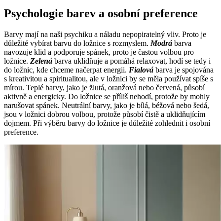
Psychologie barev a osobní preference
Barvy mají na naši psychiku a náladu nepopiratelný vliv. Proto je
důležité vybírat barvu do ložnice s rozmyslem.
Modrá
barva
navozuje klid a podporuje spánek, proto je častou volbou pro
ložnice.
Zelená
barva uklidňuje a pomáhá relaxovat, hodí se tedy i
do ložnic, kde chceme načerpat energii.
Fialová
barva je spojována
s kreativitou a spiritualitou, ale v ložnici by se měla používat spíše s
mírou. Teplé barvy, jako je žlutá, oranžová nebo červená, působí
aktivně a energicky. Do ložnice se příliš nehodí, protože by mohly
narušovat spánek. Neutrální barvy, jako je bílá, béžová nebo šedá,
jsou v ložnici dobrou volbou, protože působí čistě a uklidňujícím
dojmem. Při výběru barvy do ložnice je důležité zohlednit i osobní
preference.