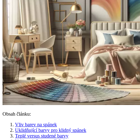
Obsah článku:
Vliv barev na spánek
Uklidňující barvy pro klidný spánek
Teplé versus studené barvy