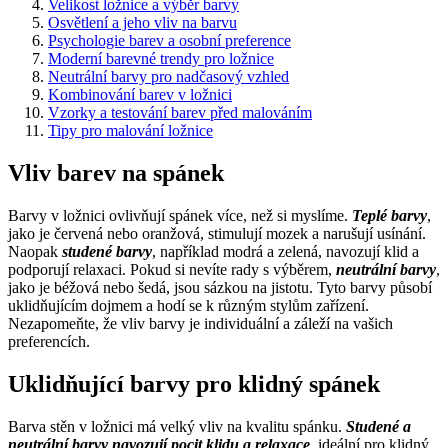
Velikost ložnice a výběr barvy
Osvětlení a jeho vliv na barvu
Psychologie barev a osobní preference
Moderní barevné trendy pro ložnice
Neutrální barvy pro nadčasový vzhled
Kombinování barev v ložnici
Vzorky a testování barev před malováním
Tipy pro malování ložnice
Vliv barev na spánek
Barvy v ložnici ovlivňují spánek více, než si myslíme.
Teplé barvy
,
jako je červená nebo oranžová, stimulují mozek a narušují usínání.
Naopak
studené barvy
, například modrá a zelená, navozují klid a
podporují relaxaci. Pokud si nevíte rady s výběrem,
neutrální barvy
,
jako je béžová nebo šedá, jsou sázkou na jistotu. Tyto barvy působí
uklidňujícím dojmem a hodí se k různým stylům zařízení.
Nezapomeňte, že vliv barvy je individuální a záleží na vašich
preferencích.
Uklidňující barvy pro klidný spánek
Barva stěn v ložnici má velký vliv na kvalitu spánku.
Studené a
neutrální barvy navozují pocit klidu a relaxace
, ideální pro klidný