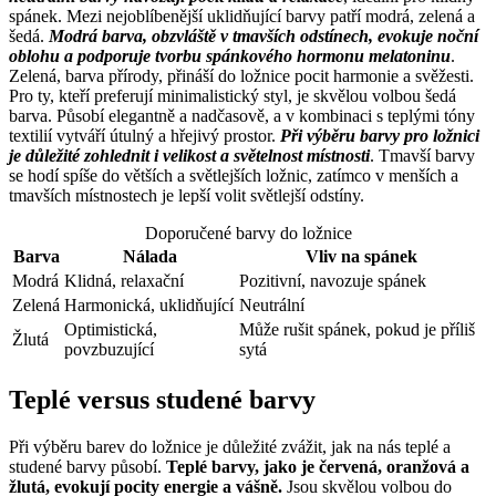
spánek. Mezi nejoblíbenější uklidňující barvy patří modrá, zelená a
šedá.
Modrá barva, obzvláště v tmavších odstínech, evokuje noční
oblohu a podporuje tvorbu spánkového hormonu melatoninu
.
Zelená, barva přírody, přináší do ložnice pocit harmonie a svěžesti.
Pro ty, kteří preferují minimalistický styl, je skvělou volbou šedá
barva. Působí elegantně a nadčasově, a v kombinaci s teplými tóny
textilií vytváří útulný a hřejivý prostor.
Při výběru barvy pro ložnici
je důležité zohlednit i velikost a světelnost místnosti
. Tmavší barvy
se hodí spíše do větších a světlejších ložnic, zatímco v menších a
tmavších místnostech je lepší volit světlejší odstíny.
Doporučené barvy do ložnice
Barva
Nálada
Vliv na spánek
Modrá
Klidná, relaxační
Pozitivní, navozuje spánek
Zelená
Harmonická, uklidňující
Neutrální
Optimistická,
Může rušit spánek, pokud je příliš
Žlutá
povzbuzující
sytá
Teplé versus studené barvy
Při výběru barev do ložnice je důležité zvážit, jak na nás teplé a
studené barvy působí.
Teplé barvy, jako je červená, oranžová a
žlutá, evokují pocity energie a vášně.
Jsou skvělou volbou do