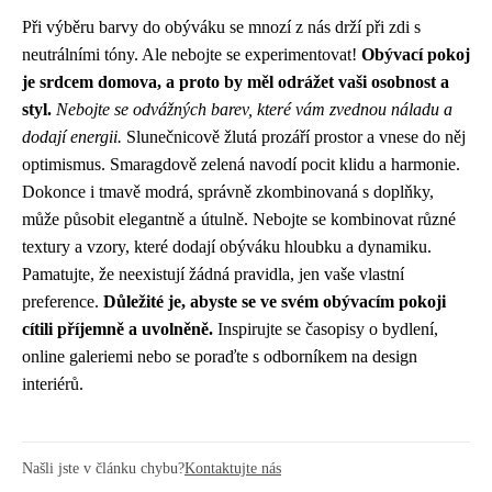
Při výběru barvy do obýváku se mnozí z nás drží při zdi s
neutrálními tóny. Ale nebojte se experimentovat!
Obývací pokoj
je srdcem domova, a proto by měl odrážet vaši osobnost a
styl.
Nebojte se odvážných barev, které vám zvednou náladu a
dodají energii.
Slunečnicově žlutá prozáří prostor a vnese do něj
optimismus. Smaragdově zelená navodí pocit klidu a harmonie.
Dokonce i tmavě modrá, správně zkombinovaná s doplňky,
může působit elegantně a útulně. Nebojte se kombinovat různé
textury a vzory, které dodají obýváku hloubku a dynamiku.
Pamatujte, že neexistují žádná pravidla, jen vaše vlastní
preference.
Důležité je, abyste se ve svém obývacím pokoji
cítili příjemně a uvolněně.
Inspirujte se časopisy o bydlení,
online galeriemi nebo se poraďte s odborníkem na design
interiérů.
Našli jste v článku chybu?
Kontaktujte nás