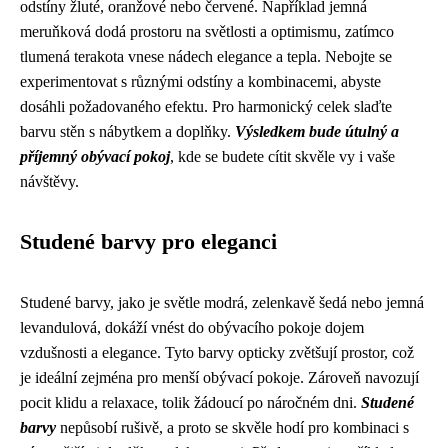
odstíny žluté, oranžové nebo červené. Například jemná
meruňková dodá prostoru na světlosti a optimismu, zatímco
tlumená terakota vnese nádech elegance a tepla. Nebojte se
experimentovat s různými odstíny a kombinacemi, abyste
dosáhli požadovaného efektu. Pro harmonický celek slaďte
barvu stěn s nábytkem a doplňky.
Výsledkem bude útulný a
příjemný obývací pokoj
, kde se budete cítit skvěle vy i vaše
návštěvy.
Studené barvy pro eleganci
Studené barvy, jako je světle modrá, zelenkavě šedá nebo jemná
levandulová, dokáží vnést do obývacího pokoje dojem
vzdušnosti a elegance. Tyto barvy opticky zvětšují prostor, což
je ideální zejména pro menší obývací pokoje. Zároveň navozují
pocit klidu a relaxace, tolik žádoucí po náročném dni.
Studené
barvy
nepůsobí rušivě, a proto se skvěle hodí pro kombinaci s