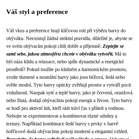
Váš styl a preference
Váš vkus a preference hrají klíčovou roli při výběru barvy do
obýváku. Neexistují žádná striktní pravidla, důležité je, abyste se
ve svém obývacím pokoji cítili dobře a příjemně.
Zeptejte se
sami sebe, jakou atmosféru chcete v obýváku vytvořit.
Má to
být oáza klidu a relaxace, nebo spíše dynamické a energické
prostředí? Pokud toužíte po klidném a harmonickém prostoru,
zvolte tlumené a neutrální barvy jako jsou béžová, šedá nebo
světle modrá. Tyto barvy opticky zvětšují prostor a vytváří pocit
vzdušnosti. Naopak syté a teplé barvy, jako je červená, oranžová
nebo žlutá, dodají obývacímu pokoji energii a živost. Tyto barvy
se hodí pro aktivní lidi, kteří rádi tráví čas s přáteli a rodinou.
Nebojte se experimentovat a kombinovat různé odstíny a
textury. Například kombinace šedé barvy s prvky v barvě
hořčicové dodá obývacímu pokoji moderní a elegantní vzhled.