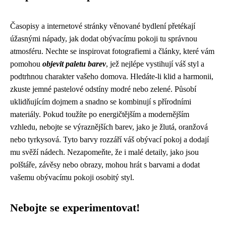
Časopisy a internetové stránky věnované bydlení přetékají
úžasnými nápady, jak dodat obývacímu pokoji tu správnou
atmosféru. Nechte se inspirovat fotografiemi a články, které vám
pomohou
objevit paletu barev
, jež nejlépe vystihují váš styl a
podtrhnou charakter vašeho domova. Hledáte-li klid a harmonii,
zkuste jemné pastelové odstíny modré nebo zelené. Působí
uklidňujícím dojmem a snadno se kombinují s přírodními
materiály. Pokud toužíte po energičtějším a modernějším
vzhledu, nebojte se výraznějších barev, jako je žlutá, oranžová
nebo tyrkysová. Tyto barvy rozzáří váš obývací pokoj a dodají
mu svěží nádech. Nezapomeňte, že i malé detaily, jako jsou
polštáře, závěsy nebo obrazy, mohou hrát s barvami a dodat
vašemu obývacímu pokoji osobitý styl.
Nebojte se experimentovat!