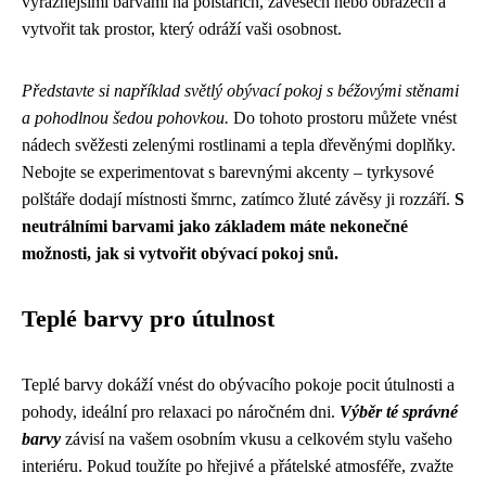
výraznějšími barvami na polštářích, závěsech nebo obrazech a
vytvořit tak prostor, který odráží vaši osobnost.
Představte si například světlý obývací pokoj s béžovými stěnami
a pohodlnou šedou pohovkou.
Do tohoto prostoru můžete vnést
nádech svěžesti zelenými rostlinami a tepla dřevěnými doplňky.
Nebojte se experimentovat s barevnými akcenty – tyrkysové
polštáře dodají místnosti šmrnc, zatímco žluté závěsy ji rozzáří.
S
neutrálními barvami jako základem máte nekonečné
možnosti, jak si vytvořit obývací pokoj snů.
Teplé barvy pro útulnost
Teplé barvy dokáží vnést do obývacího pokoje pocit útulnosti a
pohody, ideální pro relaxaci po náročném dni.
Výběr té správné
barvy
závisí na vašem osobním vkusu a celkovém stylu vašeho
interiéru. Pokud toužíte po hřejivé a přátelské atmosféře, zvažte