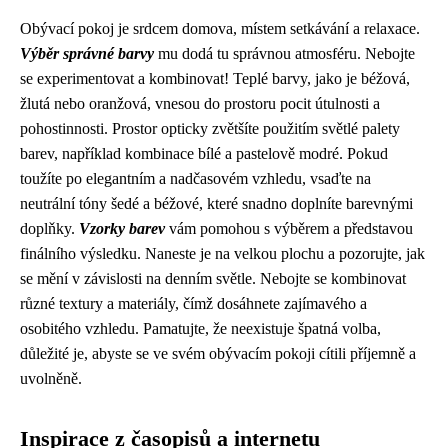
Obývací pokoj je srdcem domova, místem setkávání a relaxace.
Výběr správné barvy
mu dodá tu správnou atmosféru. Nebojte
se experimentovat a kombinovat! Teplé barvy, jako je béžová,
žlutá nebo oranžová, vnesou do prostoru pocit útulnosti a
pohostinnosti. Prostor opticky zvětšíte použitím světlé palety
barev, například kombinace bílé a pastelově modré. Pokud
toužíte po elegantním a nadčasovém vzhledu, vsaďte na
neutrální tóny šedé a béžové, které snadno doplníte barevnými
doplňky.
Vzorky barev
vám pomohou s výběrem a představou
finálního výsledku. Naneste je na velkou plochu a pozorujte, jak
se mění v závislosti na denním světle. Nebojte se kombinovat
různé textury a materiály, čímž dosáhnete zajímavého a
osobitého vzhledu. Pamatujte, že neexistuje špatná volba,
důležité je, abyste se ve svém obývacím pokoji cítili příjemně a
uvolněně.
Inspirace z časopisů a internetu