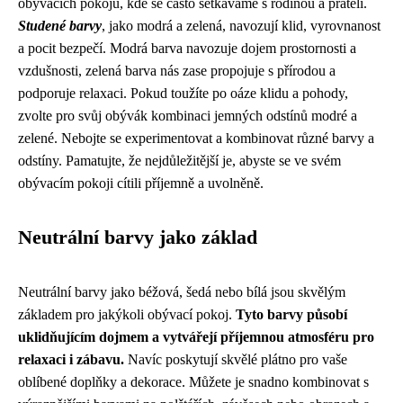
obývacích pokojů, kde se často setkáváme s rodinou a přáteli.
Studené barvy
, jako modrá a zelená, navozují klid, vyrovnanost
a pocit bezpečí. Modrá barva navozuje dojem prostornosti a
vzdušnosti, zelená barva nás zase propojuje s přírodou a
podporuje relaxaci. Pokud toužíte po oáze klidu a pohody,
zvolte pro svůj obývák kombinaci jemných odstínů modré a
zelené. Nebojte se experimentovat a kombinovat různé barvy a
odstíny. Pamatujte, že nejdůležitější je, abyste se ve svém
obývacím pokoji cítili příjemně a uvolněně.
Neutrální barvy jako základ
Neutrální barvy jako béžová, šedá nebo bílá jsou skvělým
základem pro jakýkoli obývací pokoj.
Tyto barvy působí
uklidňujícím dojmem a vytvářejí příjemnou atmosféru pro
relaxaci i zábavu.
Navíc poskytují skvělé plátno pro vaše
oblíbené doplňky a dekorace. Můžete je snadno kombinovat s