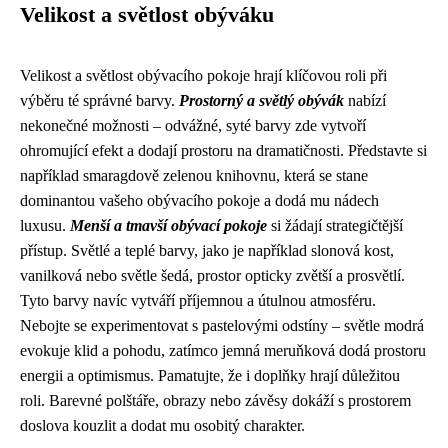
Velikost a světlost obýváku
Velikost a světlost obývacího pokoje hrají klíčovou roli při
výběru té správné barvy.
Prostorný a světlý obývák
nabízí
nekonečné možnosti – odvážné, syté barvy zde vytvoří
ohromující efekt a dodají prostoru na dramatičnosti. Představte si
například smaragdově zelenou knihovnu, která se stane
dominantou vašeho obývacího pokoje a dodá mu nádech
luxusu.
Menší a tmavší obývací pokoje
si žádají strategičtější
přístup. Světlé a teplé barvy, jako je například slonová kost,
vanilková nebo světle šedá, prostor opticky zvětší a prosvětlí.
Tyto barvy navíc vytváří příjemnou a útulnou atmosféru.
Nebojte se experimentovat s pastelovými odstíny – světle modrá
evokuje klid a pohodu, zatímco jemná meruňková dodá prostoru
energii a optimismus. Pamatujte, že i doplňky hrají důležitou
roli. Barevné polštáře, obrazy nebo závěsy dokáží s prostorem
doslova kouzlit a dodat mu osobitý charakter.