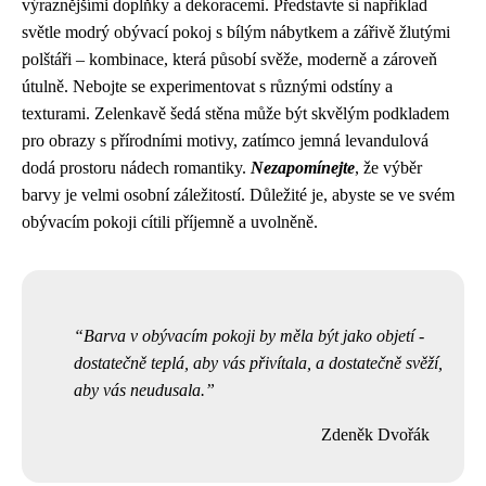
výraznějšími doplňky a dekoracemi. Představte si například
světle modrý obývací pokoj s bílým nábytkem a zářivě žlutými
polštáři – kombinace, která působí svěže, moderně a zároveň
útulně. Nebojte se experimentovat s různými odstíny a
texturami. Zelenkavě šedá stěna může být skvělým podkladem
pro obrazy s přírodními motivy, zatímco jemná levandulová
dodá prostoru nádech romantiky.
Nezapomínejte
, že výběr
barvy je velmi osobní záležitostí. Důležité je, abyste se ve svém
obývacím pokoji cítili příjemně a uvolněně.
Barva v obývacím pokoji by měla být jako objetí -
dostatečně teplá, aby vás přivítala, a dostatečně svěží,
aby vás neudusala.
Zdeněk Dvořák