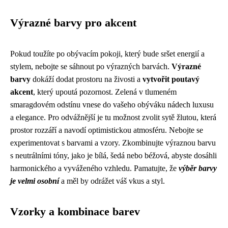
Výrazné barvy pro akcent
Pokud toužíte po obývacím pokoji, který bude sršet energií a
stylem, nebojte se sáhnout po výrazných barvách.
Výrazné
barvy
dokáží dodat prostoru na živosti a
vytvořit poutavý
akcent
, který upoutá pozornost. Zelená v tlumeném
smaragdovém odstínu vnese do vašeho obýváku nádech luxusu
a elegance. Pro odvážnější je tu možnost zvolit sytě žlutou, která
prostor rozzáří a navodí optimistickou atmosféru. Nebojte se
experimentovat s barvami a vzory. Zkombinujte výraznou barvu
s neutrálními tóny, jako je bílá, šedá nebo béžová, abyste dosáhli
harmonického a vyváženého vzhledu. Pamatujte, že
výběr barvy
je velmi osobní
a měl by odrážet váš vkus a styl.
Vzorky a kombinace barev