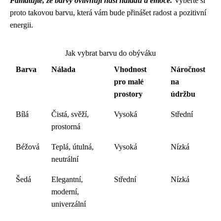
Pamatujte, že barvy ovlivňují naši náladu a emoce.
Vyberte si
proto takovou barvu, která vám bude přinášet radost a pozitivní
energii.
Jak vybrat barvu do obýváku
Barva
Nálada
Vhodnost
Náročnost
pro malé
na
prostory
údržbu
Bílá
Čistá, svěží,
Vysoká
Střední
prostorná
Béžová
Teplá, útulná,
Vysoká
Nízká
neutrální
Šedá
Elegantní,
Střední
Nízká
moderní,
univerzální