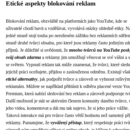
Etické aspekty blokování reklam
Blokování reklam, obzvláště na platformách jako YouTube, kde se
uživatelé chodí bavit a vzdělávat, vyvolává otázky ohledně etiky. N
jedné straně stojí touha po nerušeném zážitku bez reklamních sdělen
straně druhé tvůrci obsahu, pro které jsou reklamy často jediným z
příjmů. Je důležité si uvědomit, že
mnoho tvůrců na YouTube posk
svůj obsah zdarma
a reklamy jim umožňují věnovat se své vášni a sd
se světem. Vypnutí reklam tak může znamenat, že tvůrci, které sledu
jejichž práci oceňujete, přijdou o zaslouženou odměnu. Existují však
etické alternativy
, jak podpořit tvůrce a zároveň se vyhnout rušivý
reklamám. Můžete se například přihlásit k odběru placené verze Y
Premium, která nabízí sledování bez reklam a zároveň podporuje tv
Další možností je stát se aktivním členem komunity daného tvůrce, s
jeho videa, komentovat a dát mu tak najevo, že si jeho práce vážíte.
Taková interakce má pro tvůrce často větší hodnotu než samotný př
reklamy. Pamatujme, že
vyvážený přístup
, který respektuje práci tv
zároveň nám umožňuje užívat si online obsah, je klíčem k zdravém