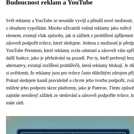
Budoucnost reklam a YouTube
Svět reklamy a YouTube se neustále vyvíjí a přináší nové možnosti, 
s obsahem vypořádat. Mnoho uživatelů vnímá reklamy jako rušivý
element, existují však způsoby, jak si zážitek z prohlížení zpříjemnit
zároveň podpořit tvůrce, které sledujete. Jednou z možností je předp
YouTube Premium, které reklamy zcela odstraní a zároveň vám zpří
další funkce, jako je přehrávání na pozadí. Pro ty, kteří preferují bez
alternativy, existují rozšíření prohlížečů, která reklamy blokují. Je dů
si uvědomit, že reklamy jsou pro tvůrce často důležitým zdrojem př
Pokud sledujete kanál pravidelně a chcete jeho tvorbu podpořit, zvá
můžete jeho podporu skrze platformy, jako je Patreon. Tímto způso
zajistíte nerušený zážitek ze sledování a zároveň podpoříte tvůrce, k
máte rádi.