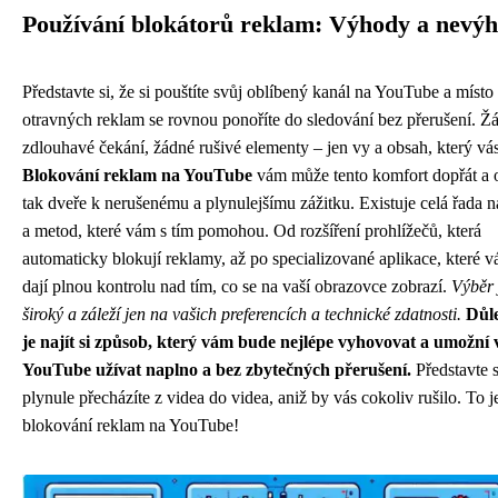
Používání blokátorů reklam: Výhody a nevý
Představte si, že si pouštíte svůj oblíbený kanál na YouTube a místo
otravných reklam se rovnou ponoříte do sledování bez přerušení. Ž
zdlouhavé čekání, žádné rušivé elementy – jen vy a obsah, který vás
Blokování reklam na YouTube
vám může tento komfort dopřát a o
tak dveře k nerušenému a plynulejšímu zážitku. Existuje celá řada n
a metod, které vám s tím pomohou. Od rozšíření prohlížečů, která
automaticky blokují reklamy, až po specializované aplikace, které 
dají plnou kontrolu nad tím, co se na vaší obrazovce zobrazí.
Výběr 
široký a záleží jen na vašich preferencích a technické zdatnosti.
Důle
je najít si způsob, který vám bude nejlépe vyhovovat a umožní 
YouTube užívat naplno a bez zbytečných přerušení.
Představte s
plynule přecházíte z videa do videa, aniž by vás cokoliv rušilo. To j
blokování reklam na YouTube!