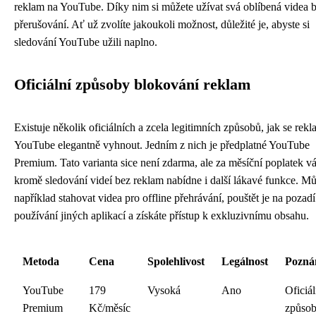
reklam na YouTube. Díky nim si můžete užívat svá oblíbená videa 
přerušování. Ať už zvolíte jakoukoli možnost, důležité je, abyste si
sledování YouTube užili naplno.
Oficiální způsoby blokování reklam
Existuje několik oficiálních a zcela legitimních způsobů, jak se rek
YouTube elegantně vyhnout. Jedním z nich je předplatné YouTube
Premium. Tato varianta sice není zdarma, ale za měsíční poplatek 
kromě sledování videí bez reklam nabídne i další lákavé funkce. Mů
například stahovat videa pro offline přehrávání, pouštět je na pozadí 
používání jiných aplikací a získáte přístup k exkluzivnímu obsahu.
Metoda
Cena
Spolehlivost
Legálnost
Pozn
YouTube
179
Vysoká
Ano
Oficiál
Premium
Kč/měsíc
způsob