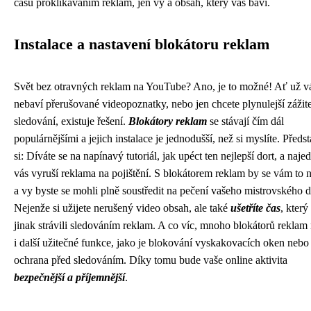
času proklikáváním reklam, jen vy a obsah, který vás baví.
Instalace a nastavení blokátoru reklam
Svět bez otravných reklam na YouTube? Ano, je to možné! Ať už v
nebaví přerušované videopoznatky, nebo jen chcete plynulejší zážit
sledování, existuje řešení.
Blokátory reklam
se stávají čím dál
populárnějšími a jejich instalace je jednodušší, než si myslíte. Předst
si: Díváte se na napínavý tutoriál, jak upéct ten nejlepší dort, a naje
vás vyruší reklama na pojištění. S blokátorem reklam by se vám to n
a vy byste se mohli plně soustředit na pečení vašeho mistrovského d
Nejenže si užijete nerušený video obsah, ale také
ušetříte čas
, který
jinak strávili sledováním reklam. A co víc, mnoho blokátorů reklam 
i další užitečné funkce, jako je blokování vyskakovacích oken nebo
ochrana před sledováním. Díky tomu bude vaše online aktivita
bezpečnější a příjemnější
.