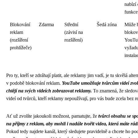
nabízí 
funkce
Blokování
Zdarma
Střední
Šedá zóna
Může 
reklam
(závisí na
bloko
(rozšíření
rozšíření)
YouTu
prohlížeče)
vyžadu
instala
Pro ty, kteří se zdráhají platit, ale reklamy jim vadí, je tu skvělá alte
v podobě blokování reklam.
YouTube umožňuje tvůrcům videí zvoli
chtějí na svých videích zobrazovat reklamy.
To znamená, že sledov
videí od tvůrců, kteří reklamy nepoužívají, pro vás bude zcela bez r
Ať už zvolíte jakoukoli možnost, pamatujte, že
tvůrci obsahu se sp
na příjmy z reklam, aby mohli i nadále tvořit videa, která máte rádi
Pokud tedy najdete kanál, který sledujete pravidelně a chcete ho pod