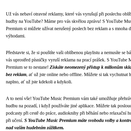
Už vás nebaví otravné reklamy, které vás vyrušují při poslechu oblí
hudby na YouTube? Máme pro vás skvělou zprávu! S YouTube Mu
Premium si můžete užívat nerušený poslech bez reklam a s mnoha d
výhodami.
Představte si, že si pouštíte vaši oblíbenou playlistu a nemusíte se bá
vás uprostřed písničky vyruší reklama na prací prášek. S YouTube 
Premium se to nestane!
Získáte neomezený přístup k milionům skl
bez reklam
, ať už jste online nebo offline. Můžete si tak vychutnat
naplno, ať už jste kdekoli a kdykoli.
A to není vše! YouTube Music Premium vám také umožňuje přehrá
hudbu na pozadí, i když používáte jiné aplikace. Můžete tak poslou
podcasty při cestě do práce, audioknihy při běhání nebo relaxační 
při učení.
S YouTube Music Premium máte svobodu volby a kontr
nad vaším hudebním zážitkem.