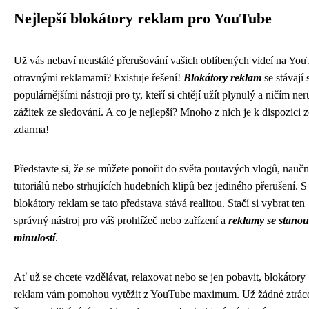
Nejlepší blokátory reklam pro YouTube
Už vás nebaví neustálé přerušování vašich oblíbených videí na Yo
otravnými reklamami? Existuje řešení!
Blokátory reklam
se stávají 
populárnějšími nástroji pro ty, kteří si chtějí užít plynulý a ničím ne
zážitek ze sledování. A co je nejlepší? Mnoho z nich je k dispozici z
zdarma!
Představte si, že se můžete ponořit do světa poutavých vlogů, nauč
tutoriálů nebo strhujících hudebních klipů bez jediného přerušení. S
blokátory reklam se tato představa stává realitou. Stačí si vybrat ten
správný nástroj pro váš prohlížeč nebo zařízení a
reklamy se stanou
minulostí
.
Ať už se chcete vzdělávat, relaxovat nebo se jen pobavit, blokátory
reklam vám pomohou vytěžit z YouTube maximum. Už žádné ztrác