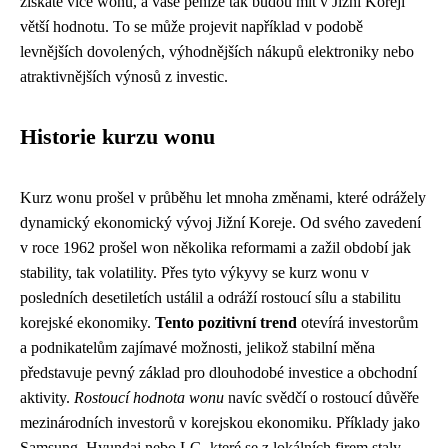
získáte více wonů, a vaše peníze tak budou mít v Jižní Koreji
větší hodnotu. To se může projevit například v podobě
levnějších dovolených, výhodnějších nákupů elektroniky nebo
atraktivnějších výnosů z investic.
Historie kurzu wonu
Kurz wonu prošel v průběhu let mnoha změnami, které odrážely
dynamický ekonomický vývoj Jižní Koreje. Od svého zavedení
v roce 1962 prošel won několika reformami a zažil období jak
stability, tak volatility. Přes tyto výkyvy se kurz wonu v
posledních desetiletích ustálil a odráží rostoucí sílu a stabilitu
korejské ekonomiky.
Tento pozitivní trend
otevírá investorům
a podnikatelům zajímavé možnosti, jelikož stabilní měna
představuje pevný základ pro dlouhodobé investice a obchodní
aktivity.
Rostoucí hodnota wonu
navíc svědčí o rostoucí důvěře
mezinárodních investorů v korejskou ekonomiku. Příklady jako
Samsung, Hyundai nebo LG, které se z lokálních firem staly