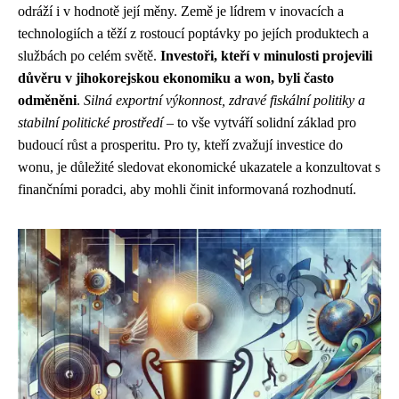
odráží i v hodnotě její měny. Země je lídrem v inovacích a
technologiích a těží z rostoucí poptávky po jejích produktech a
službách po celém světě.
Investoři, kteří v minulosti projevili
důvěru v jihokorejskou ekonomiku a won, byli často
odměněni
.
Silná exportní výkonnost, zdravé fiskální politiky a
stabilní politické prostředí
– to vše vytváří solidní základ pro
budoucí růst a prosperitu. Pro ty, kteří zvažují investice do
wonu, je důležité sledovat ekonomické ukazatele a konzultovat s
finančními poradci, aby mohli činit informovaná rozhodnutí.