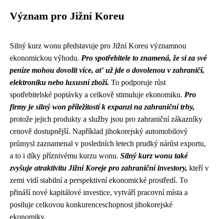
Význam pro Jižní Koreu
Silný kurz wonu představuje pro Jižní Koreu významnou
ekonomickou výhodu.
Pro spotřebitele to znamená, že si za své
peníze mohou dovolit více, ať už jde o dovolenou v zahraničí,
elektroniku nebo luxusní zboží.
To podporuje růst
spotřebitelské poptávky a celkově stimuluje ekonomiku.
Pro
firmy je silný won příležitostí k expanzi na zahraniční trhy,
protože jejich produkty a služby jsou pro zahraniční zákazníky
cenově dostupnější. Například jihokorejský automobilový
průmysl zaznamenal v posledních letech prudký nárůst exportu,
a to i díky příznivému kurzu wonu.
Silný kurz wonu také
zvyšuje atraktivitu Jižní Koreje pro zahraniční investory,
kteří v
zemi vidí stabilní a perspektivní ekonomické prostředí. To
přináší nové kapitálové investice, vytváří pracovní místa a
posiluje celkovou konkurenceschopnost jihokorejské
ekonomiky.