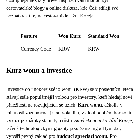
dostupnější než kdy dříve. Inspirací vám mohou být
cestovatelské blogy a online diskuze, kde Češi sdílejí své
poznatky a tipy na cestování do Jižní Koreje.
Feature
Won Kurz
Standard Won
Currency Code
KRW
KRW
Kurz wonu a investice
Investice do jihokorejského wonu (KRW) se v posledních letech
stávají stále populárnější volbou pro investory, kteří hledají nové
příležitosti na rozvíjejících se trzích.
Kurz wonu
, ačkoliv v
minulosti zaznamenal jistou volatilitu, v dlouhodobém horizontu
vykazuje známky stability a růstu.
Silná ekonomika Jižní Koreje
,
tažená technologickými giganty jako Samsung a Hyundai,
vytváří pevný základ pro
budoucí apreciaci wonu
. Pro