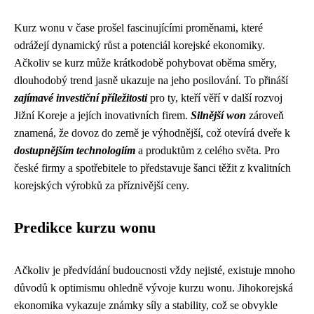
Kurz wonu v čase prošel fascinujícími proměnami, které
odrážejí dynamický růst a potenciál korejské ekonomiky.
Ačkoliv se kurz může krátkodobě pohybovat oběma směry,
dlouhodobý trend jasně ukazuje na jeho posilování. To přináší
zajímavé investiční příležitosti
pro ty, kteří věří v další rozvoj
Jižní Koreje a jejích inovativních firem.
Silnější won
zároveň
znamená, že dovoz do země je výhodnější, což otevírá dveře k
dostupnějším technologiím
a produktům z celého světa. Pro
české firmy a spotřebitele to představuje šanci těžit z kvalitních
korejských výrobků za příznivější ceny.
Predikce kurzu wonu
Ačkoliv je předvídání budoucnosti vždy nejisté, existuje mnoho
důvodů k optimismu ohledně vývoje kurzu wonu. Jihokorejská
ekonomika vykazuje známky síly a stability, což se obvykle