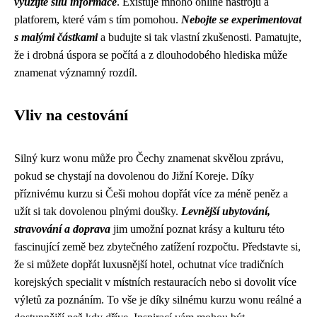
využijte sílu informace
. Existuje mnoho online nástrojů a
platforem, které vám s tím pomohou.
Nebojte se experimentovat
s malými částkami
a budujte si tak vlastní zkušenosti. Pamatujte,
že i drobná úspora se počítá a z dlouhodobého hlediska může
znamenat významný rozdíl.
Vliv na cestování
Silný kurz wonu může pro Čechy znamenat skvělou zprávu,
pokud se chystají na dovolenou do Jižní Koreje. Díky
příznivému kurzu si Češi mohou dopřát více za méně peněz a
užít si tak dovolenou plnými doušky.
Levnější ubytování,
stravování a doprava
jim umožní poznat krásy a kulturu této
fascinující země bez zbytečného zatížení rozpočtu. Představte si,
že si můžete dopřát luxusnější hotel, ochutnat více tradičních
korejských specialit v místních restauracích nebo si dovolit více
výletů za poznáním. To vše je díky silnému kurzu wonu reálné a