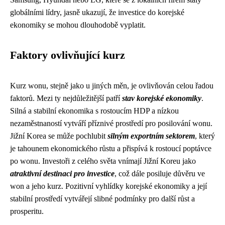
globálními lídry, jasně ukazují, že investice do korejské
ekonomiky se mohou dlouhodobě vyplatit.
Faktory ovlivňující kurz
Kurz wonu, stejně jako u jiných měn, je ovlivňován celou řadou
faktorů. Mezi ty nejdůležitější patří
stav korejské ekonomiky
.
Silná a stabilní ekonomika s rostoucím HDP a nízkou
nezaměstnaností vytváří příznivé prostředí pro posilování wonu.
Jižní Korea se může pochlubit
silným exportním sektorem
, který
je tahounem ekonomického růstu a přispívá k rostoucí poptávce
po wonu. Investoři z celého světa vnímají Jižní Koreu jako
atraktivní destinaci pro investice
, což dále posiluje důvěru ve
won a jeho kurz. Pozitivní vyhlídky korejské ekonomiky a její
stabilní prostředí vytvářejí slibné podmínky pro další růst a
prosperitu.