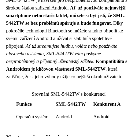
SML-5442TW je navržen pro bezproblémovou kompatibilitu s
širokou škálou zařízení Android.
Ať už používáte nejnovější
smartphone nebo starší tablet, můžete si být jisti, že SML-
5442TW se bez problémů spáruje a bude fungovat
. Díky
pokročilé technologii Bluetooth se můžete snadno připojit ke
svému zařízení Android a užívat si stabilní a spolehlivé
připojení.
Ať už streamujete hudbu, voláte nebo používáte
hlasového asistenta, SML-5442TW vám poskytne
bezproblémový a příjemný uživatelský zážitek.
Kompatibilita s
Androidem je klíčovou vlastností SML-5442TW
, která
zajišťuje, že si jeho výhody užije co nejširší okruh uživatelů.
Srovnání SML-5442TW s konkurencí
Funkce
SML-5442TW
Konkurent A
Operační systém
Android
Android