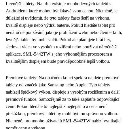
Levnější tablety: Na trhu existuje mnoho levných tabletů s
Androidem, které mohou být lákavé svou cenou. Nicméně, je
důležité si uvědomit, že tyto tablety často šetří na výkonu,
kvalitě displeje nebo výdrži baterie. Pokud hledáte tablet pro
nenáročné používání, jako je prohlížení webu nebo čtení e-knih,
levnější tablet by mohl stačit. Pokud ale plánujete hrát hry,
sledovat videa ve vysokém rozlišení nebo používat náročnější
aplikace, SML-5442TW s jeho výkonnějším procesorem a
kvalitnějším displejem bude pravděpodobně lepší volbou.
Prémiové tablety: Na opačném konci spektra najdete prémiové
tablety od značek jako Samsung nebo Apple. Tyto tablety
nabízejí špičkový výkon, displeje s vysokým rozlišením a další
prémiové funkce. Samozřejmě za to také zaplatíte odpovídající
cenu. Pokud hledáte to nejlepší z nejlepšího a cena není
překážkou, prémiový tablet by mohl být tou správnou volbou.
Nicméně, pro mnoho uživatelů SML-5442TW nabízí vynikající
poměr ceny a výkonu.