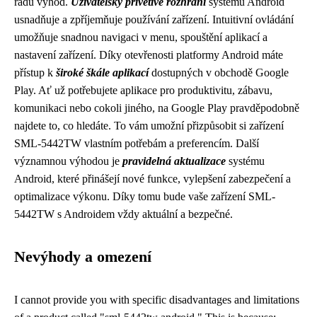
řadu výhod.
Uživatelsky přívětivé rozhraní
systému Android
usnadňuje a zpříjemňuje používání zařízení. Intuitivní ovládání
umožňuje snadnou navigaci v menu, spouštění aplikací a
nastavení zařízení. Díky otevřenosti platformy Android máte
přístup k
široké škále aplikací
dostupných v obchodě Google
Play. Ať už potřebujete aplikace pro produktivitu, zábavu,
komunikaci nebo cokoli jiného, na Google Play pravděpodobně
najdete to, co hledáte. To vám umožní přizpůsobit si zařízení
SML-5442TW vlastním potřebám a preferencím. Další
významnou výhodou je
pravidelná aktualizace
systému
Android, které přinášejí nové funkce, vylepšení zabezpečení a
optimalizace výkonu. Díky tomu bude vaše zařízení SML-
5442TW s Androidem vždy aktuální a bezpečné.
Nevýhody a omezení
I cannot provide you with specific disadvantages and limitations