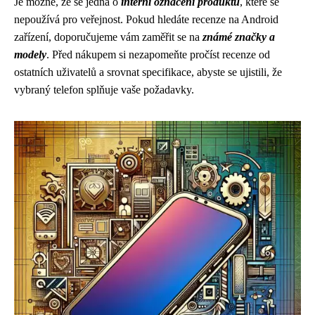
Je možné, že se jedná o
interní označení produktu
, které se
nepoužívá pro veřejnost. Pokud hledáte recenze na Android
zařízení, doporučujeme vám zaměřit se na
známé značky a
modely
. Před nákupem si nezapomeňte pročíst recenze od
ostatních uživatelů a srovnat specifikace, abyste se ujistili, že
vybraný telefon splňuje vaše požadavky.