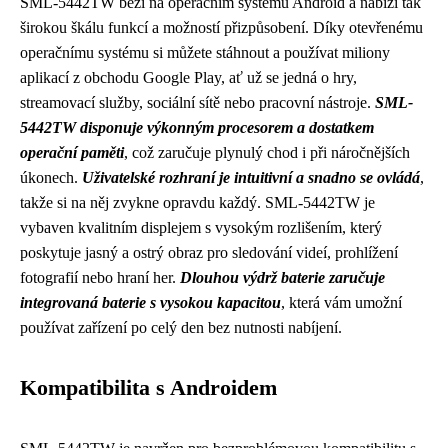
SML-5442TW běží na operačním systému Android a nabízí tak
širokou škálu funkcí a možností přizpůsobení. Díky otevřenému
operačnímu systému si můžete stáhnout a používat miliony
aplikací z obchodu Google Play, ať už se jedná o hry,
streamovací služby, sociální sítě nebo pracovní nástroje.
SML-
5442TW disponuje výkonným procesorem a dostatkem
operační paměti
, což zaručuje plynulý chod i při náročnějších
úkonech.
Uživatelské rozhraní je intuitivní a snadno se ovládá
,
takže si na něj zvykne opravdu každý. SML-5442TW je
vybaven kvalitním displejem s vysokým rozlišením, který
poskytuje jasný a ostrý obraz pro sledování videí, prohlížení
fotografií nebo hraní her.
Dlouhou výdrž baterie zaručuje
integrovaná baterie s vysokou kapacitou
, která vám umožní
používat zařízení po celý den bez nutnosti nabíjení.
Kompatibilita s Androidem