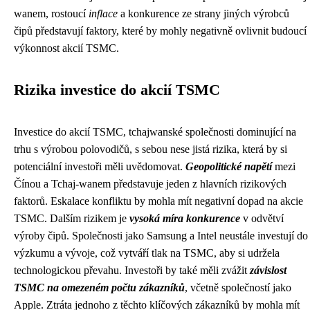
wanem, rostoucí
inflace
a konkurence ze strany jiných výrobců
čipů představují faktory, které by mohly negativně ovlivnit budoucí
výkonnost akcií TSMC.
Rizika investice do akcií TSMC
Investice do akcií TSMC, tchajwanské společnosti dominující na
trhu s výrobou polovodičů, s sebou nese jistá rizika, která by si
potenciální investoři měli uvědomovat.
Geopolitické napětí
mezi
Čínou a Tchaj-wanem představuje jeden z hlavních rizikových
faktorů. Eskalace konfliktu by mohla mít negativní dopad na akcie
TSMC. Dalším rizikem je
vysoká míra konkurence
v odvětví
výroby čipů. Společnosti jako Samsung a Intel neustále investují do
výzkumu a vývoje, což vytváří tlak na TSMC, aby si udržela
technologickou převahu. Investoři by také měli zvážit
závislost
TSMC na omezeném počtu zákazníků
, včetně společností jako
Apple. Ztráta jednoho z těchto klíčových zákazníků by mohla mít