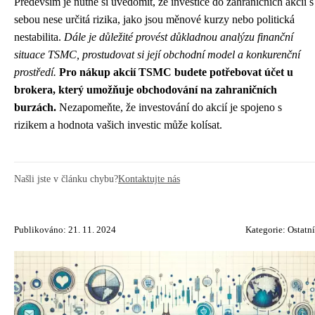
Především je nutné si uvědomit, že investice do zahraničních akcií s
sebou nese určitá rizika, jako jsou měnové kurzy nebo politická
nestabilita.
Dále je důležité provést důkladnou analýzu finanční
situace TSMC, prostudovat si její obchodní model a konkurenční
prostředí.
Pro nákup akcií TSMC budete potřebovat účet u
brokera, který umožňuje obchodování na zahraničních
burzách.
Nezapomeňte, že investování do akcií je spojeno s
rizikem a hodnota vašich investic může kolísat.
Našli jste v článku chybu?
Kontaktujte nás
Publikováno: 21. 11. 2024
Kategorie:
Ostatní