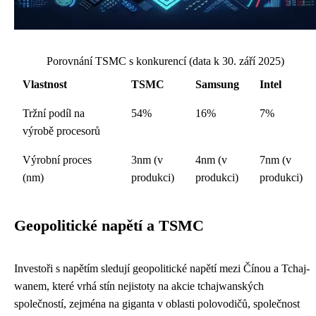
Porovnání TSMC s konkurencí (data k 30. září 2025)
Vlastnost
TSMC
Samsung
Intel
Tržní podíl na
54%
16%
7%
výrobě procesorů
Výrobní proces
3nm (v
4nm (v
7nm (v
(nm)
produkci)
produkci)
produkci)
Geopolitické napětí a TSMC
Investoři s napětím sledují geopolitické napětí mezi Čínou a Tchaj-
wanem, které vrhá stín nejistoty na akcie tchajwanských
společností, zejména na giganta v oblasti polovodičů, společnost