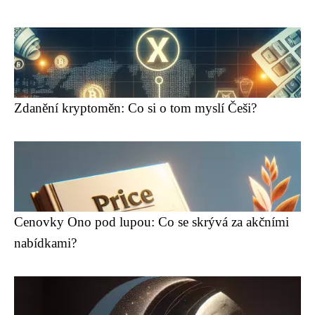
Zdanění kryptoměn: Co si o tom myslí Češi?
Cenovky Ono pod lupou: Co se skrývá za akčními
nabídkami?