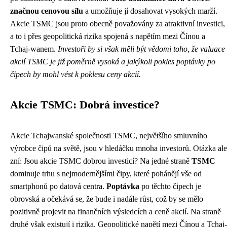
značnou cenovou sílu
a umožňuje jí dosahovat vysokých marží.
Akcie TSMC jsou proto obecně považovány za atraktivní investici,
a to i přes geopolitická rizika spojená s napětím mezi Čínou a
Tchaj-wanem.
Investoři by si však měli být vědomi toho, že valuace
akcií TSMC je již poměrně vysoká a jakýkoli pokles poptávky po
čipech by mohl vést k poklesu ceny akcií.
Akcie TSMC: Dobrá investice?
Akcie Tchajwanské společnosti TSMC, největšího smluvního
výrobce čipů na světě, jsou v hledáčku mnoha investorů. Otázka ale
zní: Jsou akcie TSMC dobrou investicí? Na jedné straně
TSMC
dominuje trhu s nejmodernějšími čipy, které pohánějí vše od
smartphonů po datová centra.
Poptávka
po těchto čipech je
obrovská a očekává se, že bude i nadále růst, což by se mělo
pozitivně projevit na finančních výsledcích a ceně akcií. Na straně
druhé však existují i rizika. Geopolitické napětí mezi Čínou a Tchaj-