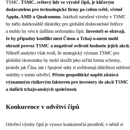
TSMC.
TSMC, světový lídr ve výrobě čipů, je klíčovým
dodavatelem pro technologické firmy po celém světě, včetně
Applu, AMD a Qualcommu.
Jakékoli narušení výroby v TSMC
by mělo dalekosáhlé důsledky pro globální dodavatelské řetězce
a mohlo by vést k dalšímu nedostatku čipů.
Investoři se obávají,
že by případný konflikt mezi Čínou a Tchaj-wanem mohl
ohrozit provoz TSMC a negativně ovlivnit hodnotu jejich akcií.
Někteří analytici však tvrdí, že strategický význam TSMC pro
globální ekonomiku by mohl sloužit jako určitá forma ochrany,
protože jak Čína, tak i Spojené státy si uvědomují důležitost udržení
stability v tomto odvětví.
Přesto geopolitické napětí zůstává
významným rizikovým faktorem pro investory do akcií TSMC
a dalších tchajwanských společností.
Konkurence v odvětví čipů
Odvětví výroby čipů je vysoce konkurenční prostředí, v němž si