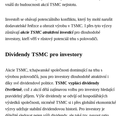
vnáší do budoucnosti akcií TSMC nejistotu.
Investoři se obávají potenciálního konfliktu, který by mohl narušit
dodavatelské řetězce a ohrozit výrobu v TSMC. I přes tyto výzvy
zůstávají
akcie TSMC atraktivní investicí
pro dlouhodobé
investory, kteří věří v růstový potenciál trhu s polovodiči.
Dividendy TSMC pro investory
Akcie TSMC, tchajwanské společnosti dominující na trhu s
výrobou polovodičů, jsou pro investory dlouhodobě atraktivní i
díky své dividendové politice.
TSMC vyplácí dividendy
čtvrtletně
, což z akcií dělá zajímavou volbu pro investory hledající
pravidelný příjem. Výše dividendy se odvíjí od hospodářských
výsledků společnosti, nicméně TSMC si i přes globální ekonomické
výzvy udržuje stabilní dividendovou historii. Pro investory je
důležité sledovat nejen výši dividendy, ale také tzv. payout ratio,