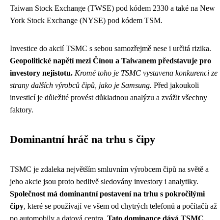
Taiwan Stock Exchange (TWSE) pod kódem 2330 a také na New
York Stock Exchange (NYSE) pod kódem TSM.
Investice do akcií TSMC s sebou samozřejmě nese i určitá rizika.
Geopolitické napětí mezi Čínou a Taiwanem představuje pro
investory nejistotu.
Kromě toho je TSMC vystavena konkurenci ze
strany dalších výrobců čipů, jako je Samsung.
Před jakoukoli
investicí je důležité provést důkladnou analýzu a zvážit všechny
faktory.
Dominantní hráč na trhu s čipy
TSMC je zdaleka největším smluvním výrobcem čipů na světě a
jeho akcie jsou proto bedlivě sledovány investory i analytiky.
Společnost má dominantní postavení na trhu s pokročilými
čipy
, které se používají ve všem od chytrých telefonů a počítačů až
po automobily a datová centra.
Tato dominance dává TSMC