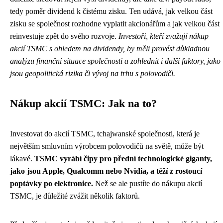
tedy poměr dividend k čistému zisku. Ten udává, jak velkou část
zisku se společnost rozhodne vyplatit akcionářům a jak velkou část
reinvestuje zpět do svého rozvoje.
Investoři, kteří zvažují nákup
akcií TSMC s ohledem na dividendy, by měli provést důkladnou
analýzu finanční situace společnosti a zohlednit i další faktory, jako
jsou geopolitická rizika či vývoj na trhu s polovodiči.
Nákup akcií TSMC: Jak na to?
Investovat do akcií TSMC, tchajwanské společnosti, která je
největším smluvním výrobcem polovodičů na světě, může být
lákavé.
TSMC vyrábí čipy pro přední technologické giganty,
jako jsou Apple, Qualcomm nebo Nvidia, a těží z rostoucí
poptávky po elektronice.
Než se ale pustíte do nákupu akcií
TSMC, je důležité zvážit několik faktorů.