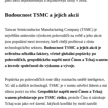
patří mezi nejhodnotnější a nejziskovější firmy v zemi.
Budoucnost TSMC a jejích akcií
Taiwan Semiconductor Manufacturing Company (TSMC) je
největším smluvním výrobcem polovodičů na světě a jeho akcie
jsou populární mezi investory, kteří chtějí profitovat z růstu
technologického sektoru.
Budoucnost TSMC a jejích akcií je
ovlivněna několika faktory, včetně globální poptávky po
polovodičích, geopolitického napětí mezi Čínou a Tchaj-wanem
a investic společnosti do výzkumu a vývoje.
Poptávka po polovodičích roste díky rozmachu umělé inteligence,
5G sítí a dalších technologií. TSMC je v tomto odvětví lídrem a má
silnou pozici na trhu.
Geopolitické napětí mezi Čínou a Tchaj-
wanem představuje pro TSMC riziko,
protože Čína si nárokuje
Tchaj-wan jako své území. Jakýkoli konflikt by mohl narušit