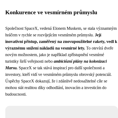
Konkurence ve vesmírném průmyslu
Společnost SpaceX, vedená Elonem Muskem, se stala významným
hráčem v rychle se rozvíjejícím vesmírném průmyslu.
Její
inovativní přístup, zaměřený na znovupoužitelné rakety, vedl k
výraznému snížení nákladů na vesmírné lety.
To otevírá dveře
novým možnostem, jako je například zpřístupnění vesmírné
turistiky širší veřejnosti nebo
ambiciózní plány na kolonizaci
Marsu.
SpaceX se tak stává inspirací pro další společnosti a
investory, kteří vidí ve vesmírném průmyslu obrovský potenciál.
Úspěchy SpaceX dokazují, že i zdánlivě nedosažitelné cíle se
mohou stát realitou díky odhodlání, inovacím a investicím do
budoucnosti.