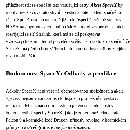
příležitost stát se součástí této vzrušující cesty.
Akcie SpaceX
by
mohly představovat atraktivní investici s potenciálem značného
růstu. Společnost má na kontě již řadu úspěchů, včetně smluv s
NASA na dopravu astronautů na Mezinárodní vesmírnou stanici a
rozvíjející se síť Starlink, která má za cíl poskytovat
vysokorychlostní internet po celém světě. Tyto faktory naznačují, že
SpaceX má před sebou zářivou budoucnost a investoři by z jejího
růstu mohli těžit.
Budoucnost SpaceX: Odhady a predikce
Ačkoliv SpaceX není veřejně obchodovanou společností a akcie
SpaceX nejsou v současnosti k dispozici pro běžné investory,
mnozí analytici s nadšením hledí na potenciál společnosti v
budoucnosti. Úspěchy SpaceX, jako je znovupoužitelnost raket
Falcon 9 a kosmické lodě Dragon, přinesly revoluci v kosmickém
průmyslu a
otevřely dveře novým možnostem
.