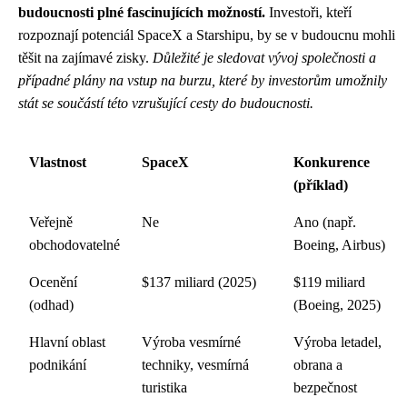
budoucnosti plné fascinujících možností.
Investoři, kteří
rozpoznají potenciál SpaceX a Starshipu, by se v budoucnu mohli
těšit na zajímavé zisky.
Důležité je sledovat vývoj společnosti a
případné plány na vstup na burzu, které by investorům umožnily
stát se součástí této vzrušující cesty do budoucnosti.
Vlastnost
SpaceX
Konkurence
(příklad)
Veřejně
Ne
Ano (např.
obchodovatelné
Boeing, Airbus)
Ocenění
$137 miliard (2025)
$119 miliard
(odhad)
(Boeing, 2025)
Hlavní oblast
Výroba vesmírné
Výroba letadel,
podnikání
techniky, vesmírná
obrana a
turistika
bezpečnost