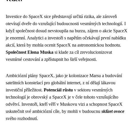
Investice do SpaceX sice představují určitá rizika, ale zároveň
otevírají dveře do vzrušující budoucnosti vesmírných technologií. I
když společnost dosud nevstoupila na burzu, zájem o akcie SpaceX
je enormní. Analytici a investoři s napětím očekávají první nabídku
akcií, která by mohla ocenit SpaceX na astronomickou hodnotu.
Společnost Elona Muska
si klade za cíl zrevolucionizovat
vesmírné cestování a zpřístupnit ho širší veřejnosti.
Ambiciózní plány SpaceX, jako je kolonizace Marsu a budování
satelitních konstelací pro globální internet, z ní dělají lákavou
investiční příležitost.
Potenciál růstu
v sektoru vesmírných
technologií je obrovský a SpaceX je v čele tohoto vzrušujícího
odvětví. Investoři, kteří věří v Muskovu vizi a schopnost SpaceX
uskutečnit své ambiciózní cíle, by mohli v budoucnu
sklízet ovoce
svého rozhodnutí.