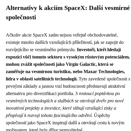
Alternativy k akciím SpaceX: Další vesmírné
společnosti
Ačkoliv akcie SpaceX zatím nejsou veřejně obchodovatelné,
existuje mnoho dalších vzrušujících příležitostí, jak se zapojit do
rozvíjejícího se vesmírného průmyslu.
Investoři, kteří hledají
expozici vůči tomuto sektoru s vysokým růstovým potenciálem,
mohou zvážit společnosti jako Virgin Galactic, která se
zaměřuje na vesmírnou turistiku, nebo Maxar Technologies,
lídra v oblasti satelitních technologií.
Tyto zavedené společnosti s
pevnými základy a jasnou vizí budoucnosti představují atraktivní
alternativu pro diverzifikaci portfolia.
S rostoucí poptávkou po
vesmírných technologiích a službách se otevírají dveře pro nové
inovativní projekty a investice, které slibují vzrušující zisky a
přispívají k rozvoji tohoto fascinujícího odvětví.
Úspěchy
společností jako SpaceX inspirují další a otevírají cestu k novým
možnostem, které byly dříve nemyslitelné.