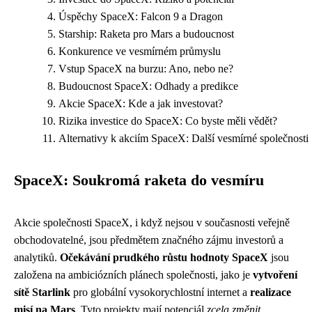
Úspěchy SpaceX: Falcon 9 a Dragon
Starship: Raketa pro Mars a budoucnost
Konkurence ve vesmírném průmyslu
Vstup SpaceX na burzu: Ano, nebo ne?
Budoucnost SpaceX: Odhady a predikce
Akcie SpaceX: Kde a jak investovat?
Rizika investice do SpaceX: Co byste měli vědět?
Alternativy k akciím SpaceX: Další vesmírné společnosti
SpaceX: Soukromá raketa do vesmíru
Akcie společnosti SpaceX, i když nejsou v současnosti veřejně
obchodovatelné, jsou předmětem značného zájmu investorů a
analytiků.
Očekávání prudkého růstu hodnoty SpaceX
jsou
založena na ambiciózních plánech společnosti, jako je
vytvoření
sítě Starlink
pro globální vysokorychlostní internet a
realizace
misí na Mars
. Tyto projekty mají potenciál
zcela změnit