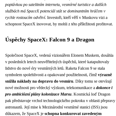
poptávkou po satelitním internetu, vesmírné turistice a dalších
službách má SpaceX potenciál stát se dominantním hráčem v
rychle rostoucím odvětví.
Investoři, kteří věří v Muskovu vizi a
schopnost SpaceX inovovat, by mohli z této příležitosti profitovat.
Úspěchy SpaceX: Falcon 9 a Dragon
Společnost SpaceX, vedená vizionářem Elonem Muskem, dosáhla
v posledních letech neuvěřitelných úspěchů, které katapultovaly
lidstvo do nové éry vesmírných letů. Raketa Falcon 9 se stala
symbolem spolehlivosti a opakované použitelnosti, čímž
výrazně
snížila náklady na dopravu do vesmíru
. Díky tomu se otevírají
nové možnosti pro vědecký výzkum, telekomunikace a
dokonce i
pro ambiciózní plány kolonizace Marsu
. Kosmická loď Dragon
pak představuje vrchol technologického pokroku v oblasti přepravy
astronautů. Její mise k Mezinárodní vesmírné stanici (ISS) jsou
důkazem, že SpaceX je
schopna konkurovat zavedeným