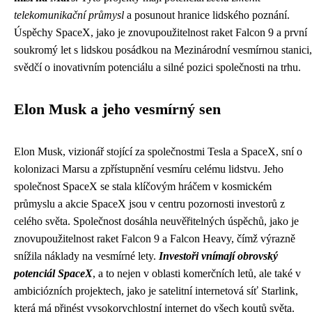
telekomunikační průmysl
a posunout hranice lidského poznání.
Úspěchy SpaceX, jako je znovupoužitelnost raket Falcon 9 a první
soukromý let s lidskou posádkou na Mezinárodní vesmírnou stanici,
svědčí o inovativním potenciálu a silné pozici společnosti na trhu.
Elon Musk a jeho vesmírný sen
Elon Musk, vizionář stojící za společnostmi Tesla a SpaceX, sní o
kolonizaci Marsu a zpřístupnění vesmíru celému lidstvu. Jeho
společnost SpaceX se stala klíčovým hráčem v kosmickém
průmyslu a akcie SpaceX jsou v centru pozornosti investorů z
celého světa. Společnost dosáhla neuvěřitelných úspěchů, jako je
znovupoužitelnost raket Falcon 9 a Falcon Heavy, čímž výrazně
snížila náklady na vesmírné lety.
Investoři vnímají obrovský
potenciál SpaceX
, a to nejen v oblasti komerčních letů, ale také v
ambiciózních projektech, jako je satelitní internetová síť Starlink,
která má přinést vysokorychlostní internet do všech koutů světa.