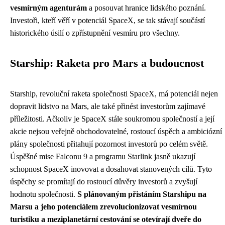
vesmírným agenturám
a posouvat hranice lidského poznání.
Investoři, kteří věří v potenciál SpaceX, se tak stávají součástí
historického úsilí o zpřístupnění vesmíru pro všechny.
Starship: Raketa pro Mars a budoucnost
Starship, revoluční raketa společnosti SpaceX, má potenciál nejen
dopravit lidstvo na Mars, ale také přinést investorům zajímavé
příležitosti. Ačkoliv je SpaceX stále soukromou společností a její
akcie nejsou veřejně obchodovatelné, rostoucí úspěch a ambiciózní
plány společnosti přitahují pozornost investorů po celém světě.
Úspěšné mise Falconu 9 a programu Starlink jasně ukazují
schopnost SpaceX inovovat a dosahovat stanovených cílů. Tyto
úspěchy se promítají do rostoucí důvěry investorů a zvyšují
hodnotu společnosti.
S plánovaným přistáním Starshipu na
Marsu a jeho potenciálem zrevolucionizovat vesmírnou
turistiku a meziplanetární cestování se otevírají dveře do