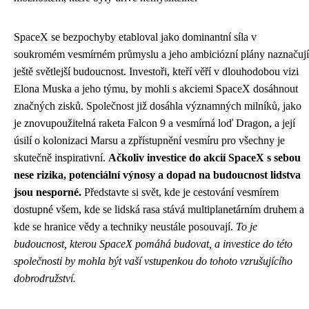
SpaceX se bezpochyby etabloval jako dominantní síla v
soukromém vesmírném průmyslu a jeho ambiciózní plány naznačují
ještě světlejší budoucnost. Investoři, kteří věří v dlouhodobou vizi
Elona Muska a jeho týmu, by mohli s akciemi SpaceX dosáhnout
značných zisků. Společnost již dosáhla významných milníků, jako
je znovupoužitelná raketa Falcon 9 a vesmírná loď Dragon, a její
úsilí o kolonizaci Marsu a zpřístupnění vesmíru pro všechny je
skutečně inspirativní.
Ačkoliv investice do akcií SpaceX s sebou
nese rizika, potenciální výnosy a dopad na budoucnost lidstva
jsou nesporné.
Představte si svět, kde je cestování vesmírem
dostupné všem, kde se lidská rasa stává multiplanetárním druhem a
kde se hranice vědy a techniky neustále posouvají.
To je
budoucnost, kterou SpaceX pomáhá budovat, a investice do této
společnosti by mohla být vaší vstupenkou do tohoto vzrušujícího
dobrodružství.