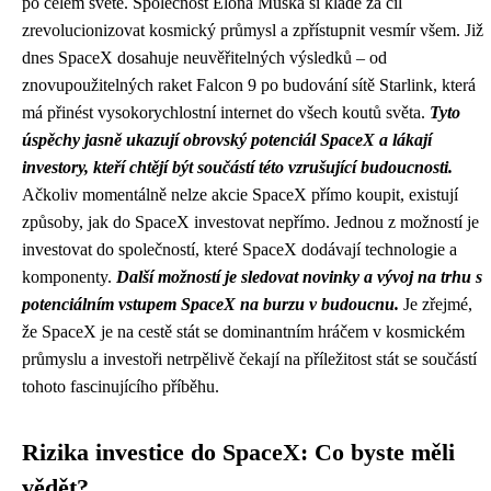
po celém světě. Společnost Elona Muska si klade za cíl
zrevolucionizovat kosmický průmysl a zpřístupnit vesmír všem. Již
dnes SpaceX dosahuje neuvěřitelných výsledků – od
znovupoužitelných raket Falcon 9 po budování sítě Starlink, která
má přinést vysokorychlostní internet do všech koutů světa.
Tyto
úspěchy jasně ukazují obrovský potenciál SpaceX a lákají
investory, kteří chtějí být součástí této vzrušující budoucnosti.
Ačkoliv momentálně nelze akcie SpaceX přímo koupit, existují
způsoby, jak do SpaceX investovat nepřímo. Jednou z možností je
investovat do společností, které SpaceX dodávají technologie a
komponenty.
Další možností je sledovat novinky a vývoj na trhu s
potenciálním vstupem SpaceX na burzu v budoucnu.
Je zřejmé,
že SpaceX je na cestě stát se dominantním hráčem v kosmickém
průmyslu a investoři netrpělivě čekají na příležitost stát se součástí
tohoto fascinujícího příběhu.
Rizika investice do SpaceX: Co byste měli
vědět?