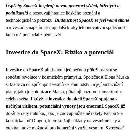
Úspěchy SpaceX inspirují novou generaci vědců, inženýrů a
podnikatelů
a posouvají hranice lidského poznání a
technologického pokroku.
Budoucnost SpaceX se jeví velmi slibně
a investoři s napětím sledují další kroky této inovativní společnosti,
která má potenciál změnit svět.
Investice do SpaceX: Riziko a potenciál
Investice do SpaceX představují jedinečnou příležitost stát se
součástí revoluce v kosmickém průmyslu. Společnost Elona Muska
si klade za cíl zpřístupnit vesmír celému lidstvu a její ambiciózní
plány, jako je kolonizace Marsu, přitahují pozornost investorů z
celého světa.
I když je investice do akcií SpaceX spojena s
určitým rizikem, potenciální výnosy jsou enormní.
SpaceX již
dosáhla řady milníků, jako je znovupoužitelné rakety Falcon 9 a
kosmická loď Dragon, které snižují náklady na vesmírné lety a
otevírají nové možnosti pro komerční využití vesmíru.
S rostoucí