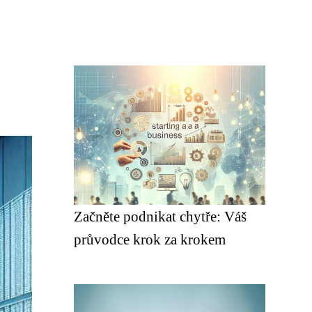
Začněte podnikat chytře: Váš
průvodce krok za krokem