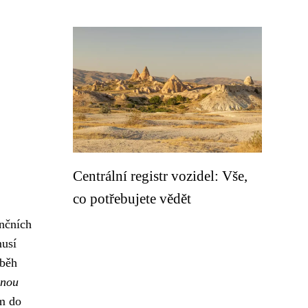
Centrální registr vozidel: Vše,
co potřebujete vědět
nčních
musí
běh
lnou
em do