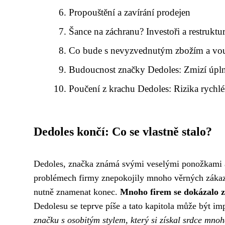
Propouštění a zavírání prodejen
Šance na záchranu? Investoři a restruktur
Co bude s nevyzvednutým zbožím a vo
Budoucnost značky Dedoles: Zmizí úpl
Poučení z krachu Dedoles: Rizika rychlé
Dedoles končí: Co se vlastně stalo?
Dedoles, značka známá svými veselými ponožkami 
problémech firmy znepokojily mnoho věrných zákazní
nutně znamenat konec.
Mnoho firem se dokázalo z p
Dedolesu se teprve píše a tato kapitola může být im
značku s osobitým stylem, který si získal srdce mnoha