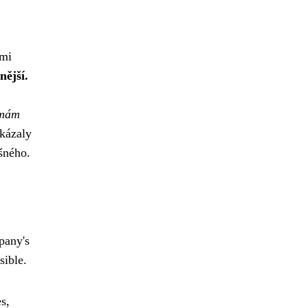
imi
nější.
rmám
okázaly
šného.
pany's
sible.
s,