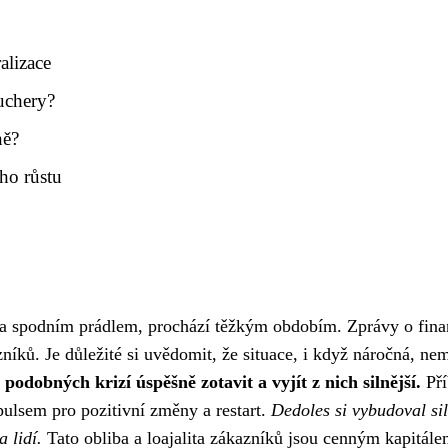
alizace
uchery?
ně?
ho růstu
a spodním prádlem, prochází těžkým obdobím. Zprávy o fina
ků. Je důležité si uvědomit, že situace, i když náročná, ne
odobných krizí úspěšně zotavit a vyjít z nich silnější.
Pří
pulsem pro pozitivní změny a restart.
Dedoles si vybudoval si
 lidí.
Tato obliba a loajalita zákazníků jsou cenným kapitál