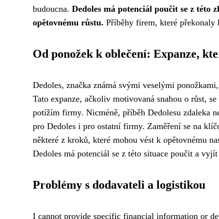
budoucna.
Dedoles má potenciál poučit se z této z
opětovnému růstu.
Příběhy firem, které překonaly kr
Od ponožek k oblečení: Expanze, kte
Dedoles, značka známá svými veselými ponožkami, se
Tato expanze, ačkoliv motivovaná snahou o růst, s
potížím firmy. Nicméně, příběh Dedolesu zdaleka ne
pro Dedoles i pro ostatní firmy. Zaměření se na klí
některé z kroků, které mohou vést k opětovnému nast
Dedoles má potenciál se z této situace poučit a vyjít 
Problémy s dodavateli a logistikou
I cannot provide specific financial information or d