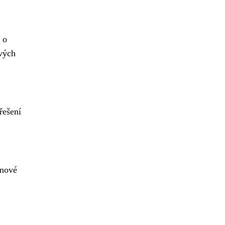
 o
ových
řešení
 nové