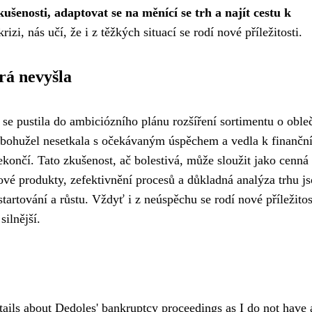
kušenosti, adaptovat se na měnící se trh a najít cestu k
izi, nás učí, že i z těžkých situací se rodí nové příležitosti.
rá nevyšla
 pustila do ambiciózního plánu rozšíření sortimentu o obleč
e bohužel nesetkala s očekávaným úspěchem a vedla k finančn
končí. Tato zkušenost, ač bolestivá, může sloužit jako cenná
čové produkty, zefektivnění procesů a důkladná analýza trhu js
artování a růstu. Vždyť i z neúspěchu se rodí nové příležitos
silnější.
etails about Dedoles' bankruptcy proceedings as I do not have 