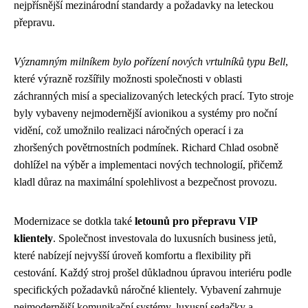
nejpřísnější mezinárodní standardy a požadavky na leteckou
přepravu.
Významným milníkem bylo pořízení nových vrtulníků typu Bell
,
které výrazně rozšířily možnosti společnosti v oblasti
záchranných misí a specializovaných leteckých prací. Tyto stroje
byly vybaveny nejmodernější avionikou a systémy pro noční
vidění, což umožnilo realizaci náročných operací i za
zhoršených povětrnostních podmínek. Richard Chlad osobně
dohlížel na výběr a implementaci nových technologií, přičemž
kladl důraz na maximální spolehlivost a bezpečnost provozu.
Modernizace se dotkla také
letounů pro přepravu VIP
klientely
. Společnost investovala do luxusních business jetů,
které nabízejí nejvyšší úroveň komfortu a flexibility při
cestování. Každý stroj prošel důkladnou úpravou interiéru podle
specifických požadavků náročné klientely. Vybavení zahrnuje
nejmodernější komunikační systémy, luxusní sedačky a