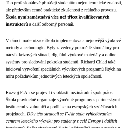
Tito profesionálové přinášejí studentům nejen teoretické znalosti,
ale především cenné praktické zkušenosti z reálného provozu.
Škola nyní zaměstnává více než třicet kvalifikovaných
instruktorů
a další odborný personál.
V rámci modernizace škola implementovala nejnovější výukové
metody a technologie. Byly zavedeny pokročilé simulátory pro
nácvik krizových situací, digitální výukové materiály a online
systémy pro sledování pokroku studentů. Richard Chlad také
inicioval vytvoření speciálních výcvikových programů šitých na
míru požadavkům jednotlivých leteckých společností.
Rozvoj F-Air se projevil i v oblasti mezinárodní spolupráce.
Škola pravidelně organizuje výměnné programy s partnerskými
institucemi v zahraničí a podílí se na evropských vzdělávacích
projektech.
Díky této strategii se F-Air stala vyhledávaným
centrem leteckého výcviku pro studenty z celé Evropy i dalších