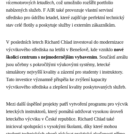
vícemotorových letadlech
, což umožnilo rozšířit portfolio
nabízených služeb. F AIR také provozuje vlastní servisní
středisko pro údržbu letadel, které zajišťuje perfektní technický
stav celé flotily a poskytuje služby i externím zákazníkům.
V posledních letech Richard Chlad investoval do modernizace
výcvikového střediska na letišti v Benešově, kde vzniklo
nové
školicí centrum s nejmodernějším vybavením
. Součástí areálu
jsou učebny s pokročilými výukovými systémy, letecké
simulátory nejvyšší kvality a zázemí pro studenty i instruktory.
Tato investice významně přispěla ke zvýšení kapacity
výcvikového střediska a zlepšení kvality poskytovaných služeb.
Mezi další úspěšné projekty patří vytvoření programu pro výcvik
leteckých instruktorů, který pomáhá udržovat vysokou úroveň
leteckého výcviku v České republice. Richard Chlad také
inicioval spolupráci s vysokými školami, díky které mohou
studenti technických oborů získávat praktické zkušenosti přímo