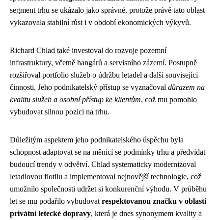
segment trhu se ukázalo jako správné, protože právě tato oblast
vykazovala stabilní růst i v období ekonomických výkyvů.
Richard Chlad také investoval do rozvoje pozemní
infrastruktury, včetně hangárů a servisního zázemí. Postupně
rozšiřoval portfolio služeb o údržbu letadel a další související
činnosti. Jeho podnikatelský přístup se vyznačoval
důrazem na
kvalitu služeb a osobní přístup ke klientům
, což mu pomohlo
vybudovat silnou pozici na trhu.
Důležitým aspektem jeho podnikatelského úspěchu byla
schopnost adaptovat se na měnící se podmínky trhu a předvídat
budoucí trendy v odvětví. Chlad systematicky modernizoval
letadlovou flotilu a implementoval nejnovější technologie, což
umožnilo společnosti udržet si konkurenční výhodu. V průběhu
let se mu podařilo vybudovat
respektovanou značku v oblasti
privátní letecké dopravy
, která je dnes synonymem kvality a