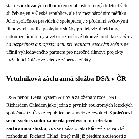
stal respektovaným odborníkem v oblasti filmových leteckých
služeb nejen v České republice, ale i v mezinárodním měřítku.
Jeho společnost pravidelně spolupracuje s předními světovými
filmovými studii a poskytuje služby pro televizní reklamy,
dokumentární filmy a velkorozpočtové filmové produkce.
Důraz
na bezpečnost a profesionalitu při realizaci leteckých scén
z něj
učinil vyhledávaného partnera pro náročné filmové projekty
vyžadující špičkové letecké záběry a efekty.
Vrtulníková záchranná služba DSA v ČR
DSA neboli Delta System Air byla založena v roce 1991
Richardem Chladem jako jedna z prvních soukromých leteckých
společností v České republice po sametové revoluci.
Společnost
se od svého vzniku zaměřila především na leteckou
záchrannou službu
, což se ukázalo jako klíčové strategické
rozhodnutí. Richard Chlad, který měl již předtím zkušenosti z