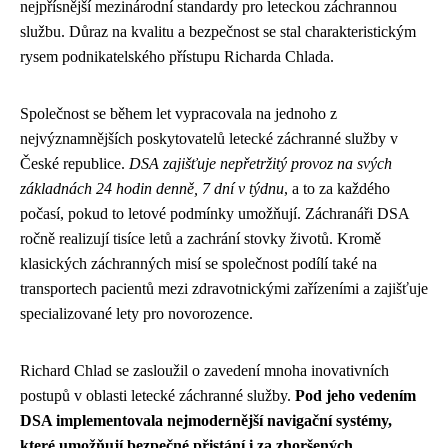
nejpřísnější mezinárodní standardy pro leteckou záchrannou
službu. Důraz na kvalitu a bezpečnost se stal charakteristickým
rysem podnikatelského přístupu Richarda Chlada.
Společnost se během let vypracovala na jednoho z
nejvýznamnějších poskytovatelů letecké záchranné služby v
České republice.
DSA zajišťuje nepřetržitý provoz na svých
základnách 24 hodin denně, 7 dní v týdnu
, a to za každého
počasí, pokud to letové podmínky umožňují. Záchranáři DSA
ročně realizují tisíce letů a zachrání stovky životů. Kromě
klasických záchranných misí se společnost podílí také na
transportech pacientů mezi zdravotnickými zařízeními a zajišťuje
specializované lety pro novorozence.
Richard Chlad se zasloužil o zavedení mnoha inovativních
postupů v oblasti letecké záchranné služby.
Pod jeho vedením
DSA implementovala nejmodernější navigační systémy,
které umožňují bezpečné přistání i za zhoršených