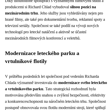
Díky dlouhodobé spolupráci s významnými filmovými studii a
produkcemi si Richard Chlad vybudoval
silnou pozici na
mezinárodním trhu
. Jeho služby jsou vyhledávány nejen pro
hrané filmy, ale také pro dokumentární tvorbu, reklamní spoty a
televizní seriály. Společnost se také podílí na vývoji nových
technologií pro letecké natáčení a aktivně se účastní
mezinárodních filmových konferencí a veletrhů.
Modernizace leteckého parku a
vrtulníkové flotily
V průběhu posledních let společnost pod vedením Richarda
Chlada významně investovala do
modernizace svého leteckého
a vrtulníkového parku
. Tato strategická rozhodnutí byla
motivována především snahou o zvýšení bezpečnosti, efektivity
a konkurenceschopnosti na náročném leteckém trhu. Společnost
postupně obnovovala svou flotilu moderními stroji, které splňují