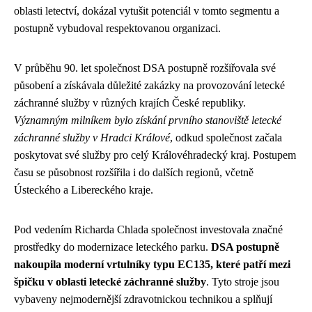
oblasti letectví, dokázal vytušit potenciál v tomto segmentu a
postupně vybudoval respektovanou organizaci.
V průběhu 90. let společnost DSA postupně rozšiřovala své
působení a získávala důležité zakázky na provozování letecké
záchranné služby v různých krajích České republiky.
Významným milníkem bylo získání prvního stanoviště letecké
záchranné služby v Hradci Králové
, odkud společnost začala
poskytovat své služby pro celý Královéhradecký kraj. Postupem
času se působnost rozšířila i do dalších regionů, včetně
Ústeckého a Libereckého kraje.
Pod vedením Richarda Chlada společnost investovala značné
prostředky do modernizace leteckého parku.
DSA postupně
nakoupila moderní vrtulníky typu EC135, které patří mezi
špičku v oblasti letecké záchranné služby
. Tyto stroje jsou
vybaveny nejmodernější zdravotnickou technikou a splňují