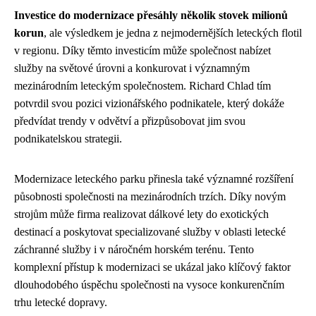
Investice do modernizace přesáhly několik stovek milionů
korun
, ale výsledkem je jedna z nejmodernějších leteckých flotil
v regionu. Díky těmto investicím může společnost nabízet
služby na světové úrovni a konkurovat i významným
mezinárodním leteckým společnostem. Richard Chlad tím
potvrdil svou pozici vizionářského podnikatele, který dokáže
předvídat trendy v odvětví a přizpůsobovat jim svou
podnikatelskou strategii.
Modernizace leteckého parku přinesla také významné rozšíření
působnosti společnosti na mezinárodních trzích. Díky novým
strojům může firma realizovat dálkové lety do exotických
destinací a poskytovat specializované služby v oblasti letecké
záchranné služby i v náročném horském terénu. Tento
komplexní přístup k modernizaci se ukázal jako klíčový faktor
dlouhodobého úspěchu společnosti na vysoce konkurenčním
trhu letecké dopravy.