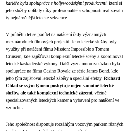
kariéře byla spolupráce s hollywoodskými produkcemi
, které si
jeho služby oblíbily díky profesionalitě a schopnosti realizovat i
ty nejnáročnější letecké sekvence.
V průběhu let se podílel na natáčení řady významných
mezinárodních filmových projektů. Jeho letecké služby byly
využity při natáčení filmu Mission: Impossible s Tomem
Cruisem, kde zajišťoval komplexní letecké scény a koordinoval
letecké kaskadérské výkony. Další významnou zakázkou byla
spolupráce na filmu Casino Royale ze série James Bond, kde
jeho tým zajišťoval letecké záběry a speciální efekty.
Richard
Chlad se svým týmem poskytuje nejen samotné letecké
služby, ale také komplexní technické zázemí
, včetně
specializovaných leteckých kamer a vybavení pro natáčení ve
vzduchu.
Jeho společnost disponuje rozsáhlým vozovým parkem různých