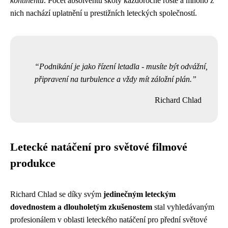
kontinentů
. Počet absolventů školy každoročně roste a mnoho z
nich nachází uplatnění u prestižních leteckých společností.
Podnikání je jako řízení letadla - musíte být odvážní,
připravení na turbulence a vždy mít záložní plán.
Richard Chlad
Letecké natáčení pro světové filmové
produkce
Richard Chlad se díky svým
jedinečným leteckým
dovednostem a dlouholetým zkušenostem
stal vyhledávaným
profesionálem v oblasti leteckého natáčení pro přední světové