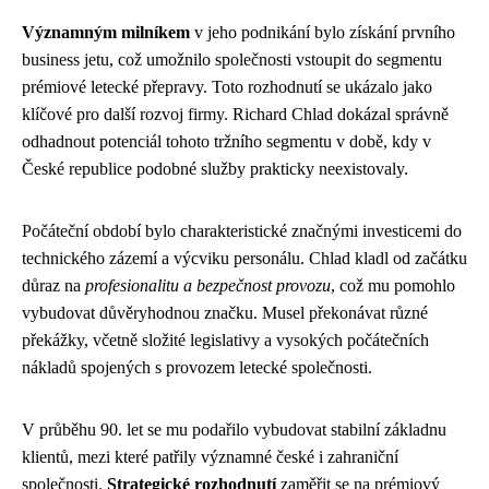
Významným milníkem
v jeho podnikání bylo získání prvního
business jetu, což umožnilo společnosti vstoupit do segmentu
prémiové letecké přepravy. Toto rozhodnutí se ukázalo jako
klíčové pro další rozvoj firmy. Richard Chlad dokázal správně
odhadnout potenciál tohoto tržního segmentu v době, kdy v
České republice podobné služby prakticky neexistovaly.
Počáteční období bylo charakteristické značnými investicemi do
technického zázemí a výcviku personálu. Chlad kladl od začátku
důraz na
profesionalitu a bezpečnost provozu
, což mu pomohlo
vybudovat důvěryhodnou značku. Musel překonávat různé
překážky, včetně složité legislativy a vysokých počátečních
nákladů spojených s provozem letecké společnosti.
V průběhu 90. let se mu podařilo vybudovat stabilní základnu
klientů, mezi které patřily významné české i zahraniční
společnosti.
Strategické rozhodnutí
zaměřit se na prémiový