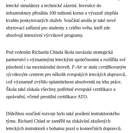
letecké simulátory a technické zázemí. Investice do
infrastruktury přesáhla 100 milionů korun a výrazně zlepšila
kvalitu poskytovaných služeb. Součástí areálu je také nové
ubytovací zařízení pro studenty z celého světa, kteří zde
absolvují intenzivní výcvikové programy.
Pod vedením Richarda Chlada škola navázala strategická
partnerství s významnými leteckými společnostmi a rozšířila své
působení i na mezinárodní úroveň.
F-Air se stala certifikovaným
výcvikovým centrem pro několik evropských leteckých dopravců
,
což významně zvýšilo uplatnitelnost absolventů na trhu práce.
Škola také získala všechny potřebné evropské certifikace a
oprávnění, včetně prestižní certifikace ATO.
Důležitou součástí rozvoje bylo také posílení instruktorského
týmu. Richard Chlad se zaměřil na získávání zkušených
leteckých instruktorů s bohatou praxí u komerčních dopravců.