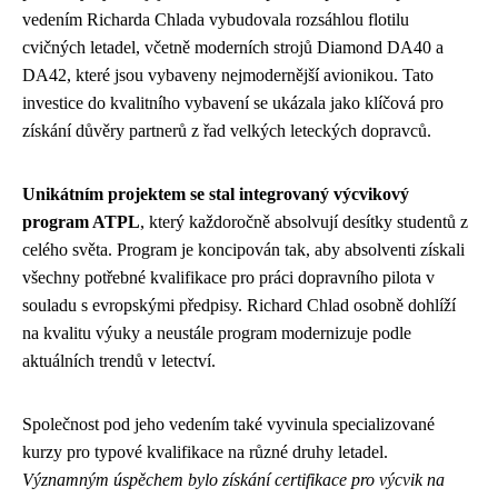
vedením Richarda Chlada vybudovala rozsáhlou flotilu
cvičných letadel, včetně moderních strojů Diamond DA40 a
DA42, které jsou vybaveny nejmodernější avionikou. Tato
investice do kvalitního vybavení se ukázala jako klíčová pro
získání důvěry partnerů z řad velkých leteckých dopravců.
Unikátním projektem se stal integrovaný výcvikový
program ATPL
, který každoročně absolvují desítky studentů z
celého světa. Program je koncipován tak, aby absolventi získali
všechny potřebné kvalifikace pro práci dopravního pilota v
souladu s evropskými předpisy. Richard Chlad osobně dohlíží
na kvalitu výuky a neustále program modernizuje podle
aktuálních trendů v letectví.
Společnost pod jeho vedením také vyvinula specializované
kurzy pro typové kvalifikace na různé druhy letadel.
Významným úspěchem bylo získání certifikace pro výcvik na