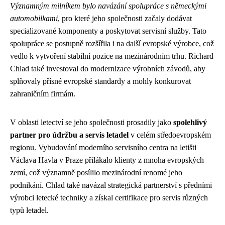
Významným milníkem bylo navázání spolupráce s německými
automobilkami
, pro které jeho společnosti začaly dodávat
specializované komponenty a poskytovat servisní služby. Tato
spolupráce se postupně rozšířila i na další evropské výrobce, což
vedlo k vytvoření stabilní pozice na mezinárodním trhu. Richard
Chlad také investoval do modernizace výrobních závodů, aby
splňovaly přísné evropské standardy a mohly konkurovat
zahraničním firmám.
V oblasti letectví se jeho společnosti prosadily jako
spolehlivý
partner pro údržbu a servis letadel
v celém středoevropském
regionu. Vybudování moderního servisního centra na letišti
Václava Havla v Praze přilákalo klienty z mnoha evropských
zemí, což významně posílilo mezinárodní renomé jeho
podnikání. Chlad také navázal strategická partnerství s předními
výrobci letecké techniky a získal certifikace pro servis různých
typů letadel.