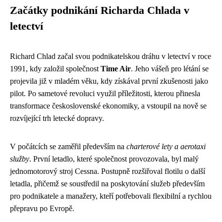
Začátky podnikání Richarda Chlada v
letectví
Richard Chlad začal svou podnikatelskou dráhu v letectví v roce
1991, kdy založil společnost
Time Air
. Jeho vášeň pro létání se
projevila již v mladém věku, kdy získával první zkušenosti jako
pilot. Po sametové revoluci využil příležitosti, kterou přinesla
transformace československé ekonomiky, a vstoupil na nově se
rozvíjející trh letecké dopravy.
V počátcích se zaměřil především na
charterové lety a aerotaxi
služby
. První letadlo, které společnost provozovala, byl malý
jednomotorový stroj Cessna. Postupně rozšiřoval flotilu o další
letadla, přičemž se soustředil na poskytování služeb především
pro podnikatele a manažery, kteří potřebovali flexibilní a rychlou
přepravu po Evropě.