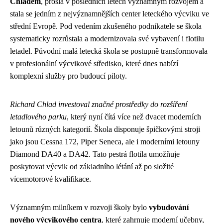
Chladem
, prošla v posledních letech významným rozvojem a
stala se jedním z nejvýznamnějších center leteckého výcviku ve
střední Evropě. Pod vedením zkušeného podnikatele se škola
systematicky rozrůstala a modernizovala své vybavení i flotilu
letadel. Původní malá letecká škola se postupně transformovala
v profesionální výcvikové středisko, které dnes nabízí
komplexní služby pro budoucí piloty.
Richard Chlad investoval značné prostředky do rozšíření
letadlového parku
, který nyní čítá více než dvacet moderních
letounů různých kategorií. Škola disponuje špičkovými stroji
jako jsou Cessna 172, Piper Seneca, ale i moderními letouny
Diamond DA40 a DA42. Tato pestrá flotila umožňuje
poskytovat výcvik od základního létání až po složité
vícemotorové kvalifikace.
Významným milníkem v rozvoji školy bylo
vybudování
nového výcvikového centra
, které zahrnuje moderní učebny,