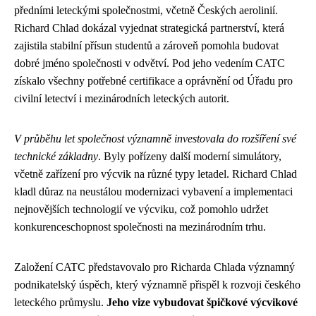
předními leteckými společnostmi, včetně Českých aerolinií.
Richard Chlad dokázal vyjednat strategická partnerství, která
zajistila stabilní přísun studentů a zároveň pomohla budovat
dobré jméno společnosti v odvětví. Pod jeho vedením CATC
získalo všechny potřebné certifikace a oprávnění od Úřadu pro
civilní letectví i mezinárodních leteckých autorit.
V průběhu let společnost významně investovala do rozšíření své
technické základny
. Byly pořízeny další moderní simulátory,
včetně zařízení pro výcvik na různé typy letadel. Richard Chlad
kladl důraz na neustálou modernizaci vybavení a implementaci
nejnovějších technologií ve výcviku, což pomohlo udržet
konkurenceschopnost společnosti na mezinárodním trhu.
Založení CATC představovalo pro Richarda Chlada významný
podnikatelský úspěch, který významně přispěl k rozvoji českého
leteckého průmyslu.
Jeho vize vybudovat špičkové výcvikové