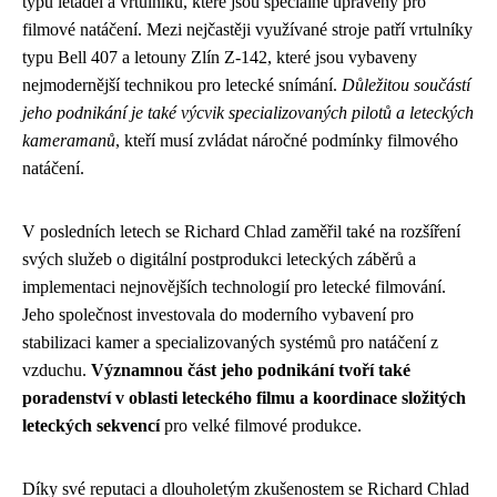
typů letadel a vrtulníků, které jsou speciálně upraveny pro
filmové natáčení. Mezi nejčastěji využívané stroje patří vrtulníky
typu Bell 407 a letouny Zlín Z-142, které jsou vybaveny
nejmodernější technikou pro letecké snímání.
Důležitou součástí
jeho podnikání je také výcvik specializovaných pilotů a leteckých
kameramanů
, kteří musí zvládat náročné podmínky filmového
natáčení.
V posledních letech se Richard Chlad zaměřil také na rozšíření
svých služeb o digitální postprodukci leteckých záběrů a
implementaci nejnovějších technologií pro letecké filmování.
Jeho společnost investovala do moderního vybavení pro
stabilizaci kamer a specializovaných systémů pro natáčení z
vzduchu.
Významnou část jeho podnikání tvoří také
poradenství v oblasti leteckého filmu a koordinace složitých
leteckých sekvencí
pro velké filmové produkce.
Díky své reputaci a dlouholetým zkušenostem se Richard Chlad