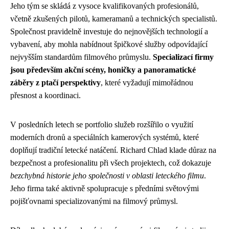
Jeho tým se skládá z vysoce kvalifikovaných profesionálů,
včetně zkušených pilotů, kameramanů a technických specialistů.
Společnost pravidelně investuje do nejnovějších technologií a
vybavení, aby mohla nabídnout špičkové služby odpovídající
nejvyšším standardům filmového průmyslu.
Specializací firmy
jsou především akční scény, honičky a panoramatické
záběry z ptačí perspektivy
, které vyžadují mimořádnou
přesnost a koordinaci.
V posledních letech se portfolio služeb rozšířilo o využití
moderních dronů a speciálních kamerových systémů, které
doplňují tradiční letecké natáčení. Richard Chlad klade důraz na
bezpečnost a profesionalitu při všech projektech, což dokazuje
bezchybná historie jeho společnosti v oblasti leteckého filmu
.
Jeho firma také aktivně spolupracuje s předními světovými
pojišťovnami specializovanými na filmový průmysl.