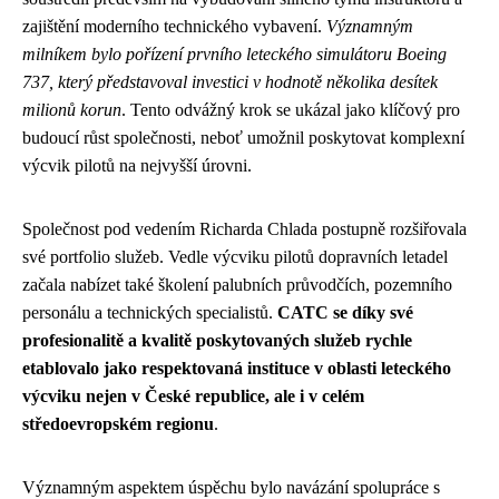
zajištění moderního technického vybavení.
Významným
milníkem bylo pořízení prvního leteckého simulátoru Boeing
737, který představoval investici v hodnotě několika desítek
milionů korun
. Tento odvážný krok se ukázal jako klíčový pro
budoucí růst společnosti, neboť umožnil poskytovat komplexní
výcvik pilotů na nejvyšší úrovni.
Společnost pod vedením Richarda Chlada postupně rozšiřovala
své portfolio služeb. Vedle výcviku pilotů dopravních letadel
začala nabízet také školení palubních průvodčích, pozemního
personálu a technických specialistů.
CATC se díky své
profesionalitě a kvalitě poskytovaných služeb rychle
etablovalo jako respektovaná instituce v oblasti leteckého
výcviku nejen v České republice, ale i v celém
středoevropském regionu
.
Významným aspektem úspěchu bylo navázání spolupráce s