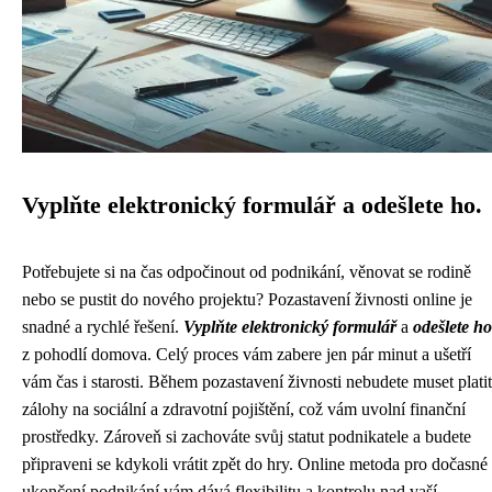
Vyplňte elektronický formulář a odešlete ho.
Potřebujete si na čas odpočinout od podnikání, věnovat se rodině
nebo se pustit do nového projektu? Pozastavení živnosti online je
snadné a rychlé řešení.
Vyplňte elektronický formulář
a
odešlete ho
z pohodlí domova. Celý proces vám zabere jen pár minut a ušetří
vám čas i starosti. Během pozastavení živnosti nebudete muset platit
zálohy na sociální a zdravotní pojištění, což vám uvolní finanční
prostředky. Zároveň si zachováte svůj statut podnikatele a budete
připraveni se kdykoli vrátit zpět do hry. Online metoda pro dočasné
ukončení podnikání vám dává flexibilitu a kontrolu nad vaší