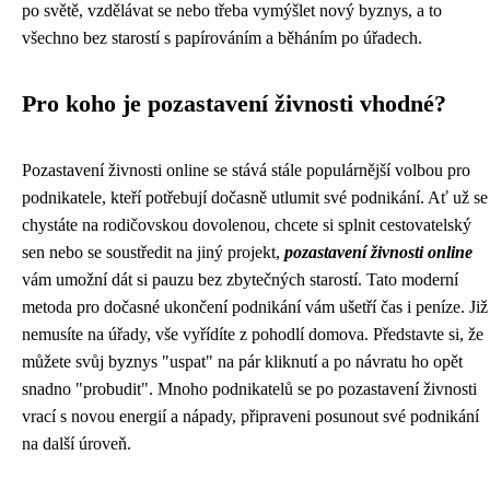
po světě, vzdělávat se nebo třeba vymýšlet nový byznys, a to
všechno bez starostí s papírováním a běháním po úřadech.
Pro koho je pozastavení živnosti vhodné?
Pozastavení živnosti online se stává stále populárnější volbou pro
podnikatele, kteří potřebují dočasně utlumit své podnikání. Ať už se
chystáte na rodičovskou dovolenou, chcete si splnit cestovatelský
sen nebo se soustředit na jiný projekt,
pozastavení živnosti online
vám umožní dát si pauzu bez zbytečných starostí. Tato moderní
metoda pro dočasné ukončení podnikání vám ušetří čas i peníze. Již
nemusíte na úřady, vše vyřídíte z pohodlí domova. Představte si, že
můžete svůj byznys "uspat" na pár kliknutí a po návratu ho opět
snadno "probudit". Mnoho podnikatelů se po pozastavení živnosti
vrací s novou energií a nápady, připraveni posunout své podnikání
na další úroveň.