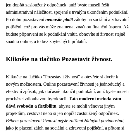
jen dopřát zasloužený odpočinek, aniž byste museli řešit
administrativní náležitosti spojené s trvalým ukončením podnikání.
Po dobu pozastavení
nemusíte platit
zálohy na sociální a zdravotní
pojištění, což pro vás může znamenat značnou finanční úsporu. Až
budete připraveni se k podnikání vrátit, obnovíte si živnost stejně
snadno online, a to bez zbytečných průtahů.
Klikněte na tlačítko Pozastavit živnost.
Klikněte na tlačítko "Pozastavit živnost" a otevřete si dveře k
novým možnostem. Online pozastavení živnosti je jednoduchý a
efektivní způsob, jak dočasně ukončit podnikání, aniž byste museli
procházet zdlouhavou byrokracií.
Tato moderní metoda vám
dává svobodu a flexibilitu
, abyste se mohli věnovat jiným
projektům, cestovat nebo si jen dopřát zasloužený odpočinek.
Během pozastavení živnosti nejste zatíženi žádnými povinnostmi
,
jako je placení záloh na sociální a zdravotní pojištění, a přitom si