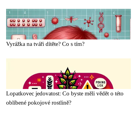
Vyrážka na tváři dítěte? Co s tím?
Lopatkovec jedovatost: Co byste měli vědět o této
oblíbené pokojové rostlině?