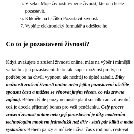
V sekci Moje živnosti vyberte živnost, kterou chcete
pozastavit.
Klikněte na tlačítko Pozastavit živnost.
Vyplňte elektronický formulář a odešlete ho.
Co to je pozastavení živnosti?
Když uvažujete o
zrušení živnosti online
, máte na výběr i mírnější
variantu - její pozastavení. Je to fakt super možnost pro ty, co
potřebujou na chvíli vypnout, ale nechtěj to úplně zabalit.
Díky
možnosti zrušení živnosti online nebo jejího pozastavení ušetříte
spoustu času a můžete se věnovat jiným věcem, co vás zrovna
zajímaj.
Během týhle pauzy nemusíte platit sociálku ani zdravotní,
což je docela příjemný bonus pro vaši peněženku.
Celý proces
zrušení živnosti online nebo její pozastavení je díky moderním
technologiím mnohem jednodušší než dřív - stačí pár kliků a máte
vystaráno.
Během pauzy si můžete užívat čas s rodinou, cestovat