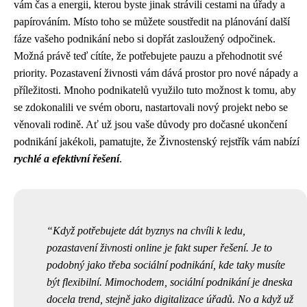
vám čas a energii, kterou byste jinak strávili cestami na úřady a
papírováním. Místo toho se můžete soustředit na plánování další
fáze vašeho podnikání nebo si dopřát zasloužený odpočinek.
Možná právě teď cítíte, že potřebujete pauzu a přehodnotit své
priority. Pozastavení živnosti vám dává prostor pro nové nápady a
příležitosti. Mnoho podnikatelů využilo tuto možnost k tomu, aby
se zdokonalili ve svém oboru, nastartovali nový projekt nebo se
věnovali rodině. Ať už jsou vaše důvody pro dočasné ukončení
podnikání jakékoli, pamatujte, že Živnostenský rejstřík vám nabízí
rychlé a efektivní řešení
.
Když potřebujete dát byznys na chvíli k ledu,
pozastavení živnosti online je fakt super řešení. Je to
podobný jako třeba
sociální podnikání
, kde taky musíte
být flexibilní. Mimochodem, sociální podnikání je dneska
docela trend, stejně jako digitalizace úřadů. No a když už