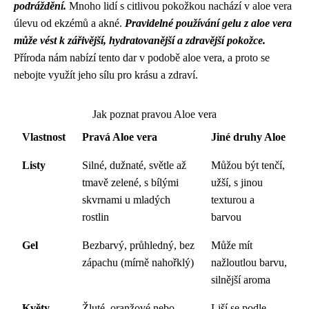
podráždění.
Mnoho lidí s citlivou pokožkou nachází v aloe vera
úlevu od ekzémů a akné.
Pravidelné používání gelu z aloe vera
může vést k zářivější, hydratovanější a zdravější pokožce.
Příroda nám nabízí tento dar v podobě aloe vera, a proto se
nebojte využít jeho sílu pro krásu a zdraví.
Jak poznat pravou Aloe vera
Vlastnost
Pravá Aloe vera
Jiné druhy Aloe
Listy
Silné, dužnaté, světle až
Můžou být tenčí,
tmavě zelené, s bílými
užší, s jinou
skvrnami u mladých
texturou a
rostlin
barvou
Gel
Bezbarvý, průhledný, bez
Může mít
zápachu (mírně nahořklý)
nažloutlou barvu,
silnější aroma
Květy
Žluté, oranžové nebo
Liší se podle