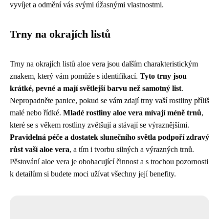
vyvíjet a odmění vás svými úžasnými vlastnostmi.
Trny na okrajích listů
Trny na okrajích listů aloe vera jsou dalším charakteristickým
znakem, který vám pomůže s identifikací.
Tyto trny jsou
krátké, pevné a mají světlejší barvu než samotný list
.
Nepropadněte panice, pokud se vám zdají trny vaší rostliny příliš
malé nebo řídké.
Mladé rostliny aloe vera mívají méně trnů
,
které se s věkem rostliny zvětšují a stávají se výraznějšími.
Pravidelná péče a dostatek slunečního světla podpoří zdravý
růst vaší aloe vera
, a tím i tvorbu silných a výrazných trnů.
Pěstování aloe vera je obohacující činnost a s trochou pozornosti
k detailům si budete moci užívat všechny její benefity.