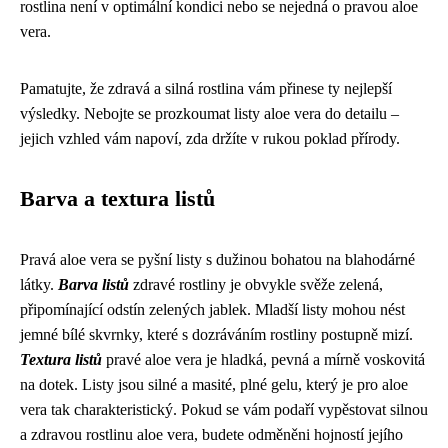
rostlina není v optimální kondici nebo se nejedná o pravou aloe
vera.
Pamatujte, že zdravá a silná rostlina vám přinese ty nejlepší
výsledky. Nebojte se prozkoumat listy aloe vera do detailu –
jejich vzhled vám napoví, zda držíte v rukou poklad přírody.
Barva a textura listů
Pravá aloe vera se pyšní listy s dužinou bohatou na blahodárné
látky.
Barva listů
zdravé rostliny je obvykle svěže zelená,
připomínající odstín zelených jablek. Mladší listy mohou nést
jemné bílé skvrnky, které s dozráváním rostliny postupně mizí.
Textura listů
pravé aloe vera je hladká, pevná a mírně voskovitá
na dotek. Listy jsou silné a masité, plné gelu, který je pro aloe
vera tak charakteristický. Pokud se vám podaří vypěstovat silnou
a zdravou rostlinu aloe vera, budete odměněni hojností jejího