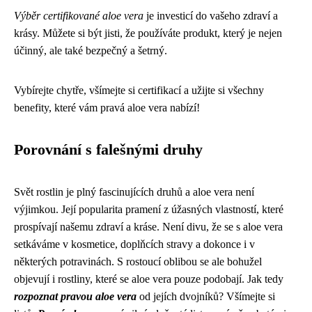
Výběr certifikované aloe vera
je investicí do vašeho zdraví a
krásy. Můžete si být jisti, že používáte produkt, který je nejen
účinný, ale také bezpečný a šetrný.
Vybírejte chytře, všímejte si certifikací a užijte si všechny
benefity, které vám pravá aloe vera nabízí!
Porovnání s falešnými druhy
Svět rostlin je plný fascinujících druhů a aloe vera není
výjimkou. Její popularita pramení z úžasných vlastností, které
prospívají našemu zdraví a kráse. Není divu, že se s aloe vera
setkáváme v kosmetice, doplňcích stravy a dokonce i v
některých potravinách. S rostoucí oblibou se ale bohužel
objevují i ​​rostliny, které se aloe vera pouze podobají. Jak tedy
rozpoznat pravou aloe vera
od jejích dvojníků? Všímejte si