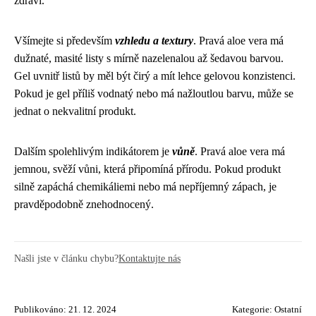
zdraví.
Všímejte si především
vzhledu a textury
. Pravá aloe vera má
dužnaté, masité listy s mírně nazelenalou až šedavou barvou.
Gel uvnitř listů by měl být čirý a mít lehce gelovou konzistenci.
Pokud je gel příliš vodnatý nebo má nažloutlou barvu, může se
jednat o nekvalitní produkt.
Dalším spolehlivým indikátorem je
vůně
. Pravá aloe vera má
jemnou, svěží vůni, která připomíná přírodu. Pokud produkt
silně zapáchá chemikáliemi nebo má nepříjemný zápach, je
pravděpodobně znehodnocený.
Našli jste v článku chybu?
Kontaktujte nás
Publikováno: 21. 12. 2024
Kategorie:
Ostatní