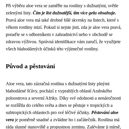
Při výběru aloe vera se zaměřte na rostliny s dužnatými, světle
zelenými listy.
Čím je list dužnatější, tím více gelu obsahuje.
Pravá aloe vera má také drobné bílé skvrnky na listech, které s
věkem rostliny mizí. Pokud si nejste jisti, zda je aloe vera pravá,
poraďte se s odborníkem v zahradnictví nebo v obchodě se
zdravou výživou. Správná identifikace vám zaručí, že využijete
všech blahodárných účinků této výjimečné rostliny.
Původ a pěstování
Aloe vera, tato zázračná rostlina s dužnatými listy plnými
blahodárné šťávy, pochází z vyprahlých oblastí Arabského
poloostrova a severní Afriky. Díky své odolnosti a nenáročnosti
se rozšířila do celého světa a dnes se pěstuje v tropických a
subtropických oblastech pro své léčivé účinky.
Pěstování aloe
vera
je poměrně snadné a zvládne ho i začátečník. Rostlina má
ráda slunné stanoviště a propustnou zeminu. Zaléváme ji mírně,