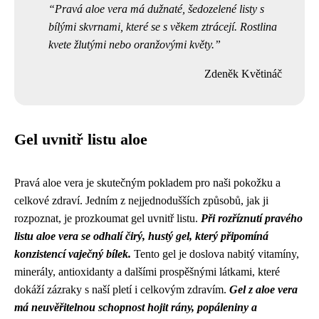
Pravá aloe vera má dužnaté, šedozelené listy s
bílými skvrnami, které se s věkem ztrácejí. Rostlina
kvete žlutými nebo oranžovými květy.
Zdeněk Květináč
Gel uvnitř listu aloe
Pravá aloe vera je skutečným pokladem pro naši pokožku a
celkové zdraví. Jedním z nejjednodušších způsobů, jak ji
rozpoznat, je prozkoumat gel uvnitř listu.
Při rozříznutí pravého
listu aloe vera se odhalí čirý, hustý gel, který připomíná
konzistencí vaječný bílek.
Tento gel je doslova nabitý vitamíny,
minerály, antioxidanty a dalšími prospěšnými látkami, které
dokáží zázraky s naší pletí i celkovým zdravím.
Gel z aloe vera
má neuvěřitelnou schopnost hojit rány, popáleniny a