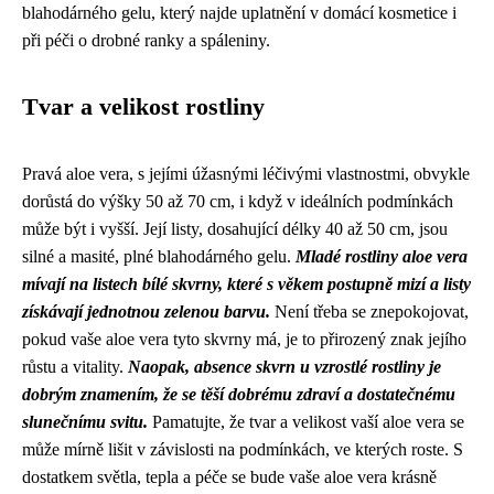
blahodárného gelu, který najde uplatnění v domácí kosmetice i
při péči o drobné ranky a spáleniny.
Tvar a velikost rostliny
Pravá aloe vera, s jejími úžasnými léčivými vlastnostmi, obvykle
dorůstá do výšky 50 až 70 cm, i když v ideálních podmínkách
může být i vyšší. Její listy, dosahující délky 40 až 50 cm, jsou
silné a masité, plné blahodárného gelu.
Mladé rostliny aloe vera
mívají na listech bílé skvrny, které s věkem postupně mizí a listy
získávají jednotnou zelenou barvu.
Není třeba se znepokojovat,
pokud vaše aloe vera tyto skvrny má, je to přirozený znak jejího
růstu a vitality.
Naopak, absence skvrn u vzrostlé rostliny je
dobrým znamením, že se těší dobrému zdraví a dostatečnému
slunečnímu svitu.
Pamatujte, že tvar a velikost vaší aloe vera se
může mírně lišit v závislosti na podmínkách, ve kterých roste. S
dostatkem světla, tepla a péče se bude vaše aloe vera krásně