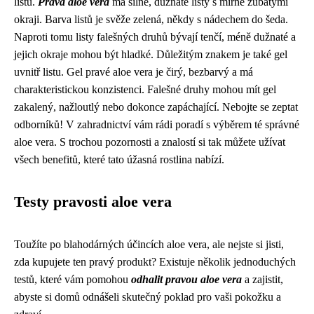
listů.
Pravá aloe vera
má silné, dužnaté listy s mírně zubatými
okraji. Barva listů je svěže zelená, někdy s nádechem do šeda.
Naproti tomu listy falešných druhů bývají tenčí, méně dužnaté a
jejich okraje mohou být hladké. Důležitým znakem je také gel
uvnitř listu. Gel pravé aloe vera je čirý, bezbarvý a má
charakteristickou konzistenci. Falešné druhy mohou mít gel
zakalený, nažloutlý nebo dokonce zapáchající. Nebojte se zeptat
odborníků! V zahradnictví vám rádi poradí s výběrem té správné
aloe vera. S trochou pozornosti a znalostí si tak můžete užívat
všech benefitů, které tato úžasná rostlina nabízí.
Testy pravosti aloe vera
Toužíte po blahodárných účincích aloe vera, ale nejste si jisti,
zda kupujete ten pravý produkt? Existuje několik jednoduchých
testů, které vám pomohou
odhalit pravou aloe vera
a zajistit,
abyste si domů odnášeli skutečný poklad pro vaši pokožku a