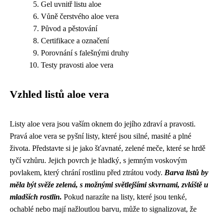
Gel uvnitř listu aloe
Vůně čerstvého aloe vera
Původ a pěstování
Certifikace a označení
Porovnání s falešnými druhy
Testy pravosti aloe vera
Vzhled listů aloe vera
Listy aloe vera jsou vaším oknem do jejího zdraví a pravosti.
Pravá aloe vera se pyšní listy, které jsou silné, masité a plné
života. Představte si je jako šťavnaté, zelené meče, které se hrdě
tyčí vzhůru. Jejich povrch je hladký, s jemným voskovým
povlakem, který chrání rostlinu před ztrátou vody.
Barva listů by
měla být svěže zelená, s možnými světlejšími skvrnami, zvláště u
mladších rostlin.
Pokud narazíte na listy, které jsou tenké,
ochablé nebo mají nažloutlou barvu, může to signalizovat, že