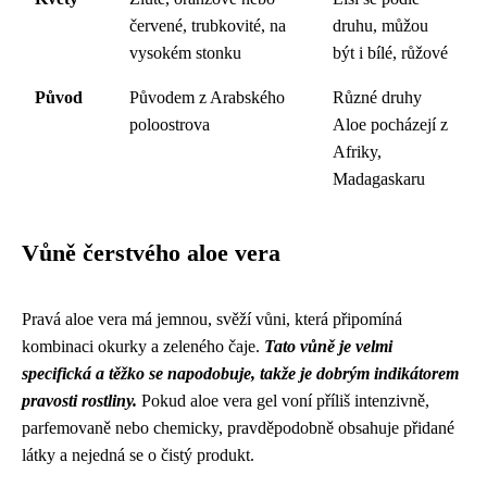
červené, trubkovité, na
druhu, můžou
vysokém stonku
být i bílé, růžové
Původ
Původem z Arabského
Různé druhy
poloostrova
Aloe pocházejí z
Afriky,
Madagaskaru
Vůně čerstvého aloe vera
Pravá aloe vera má jemnou, svěží vůni, která připomíná
kombinaci okurky a zeleného čaje.
Tato vůně je velmi
specifická a těžko se napodobuje, takže je dobrým indikátorem
pravosti rostliny.
Pokud aloe vera gel voní příliš intenzivně,
parfemovaně nebo chemicky, pravděpodobně obsahuje přidané
látky a nejedná se o čistý produkt.