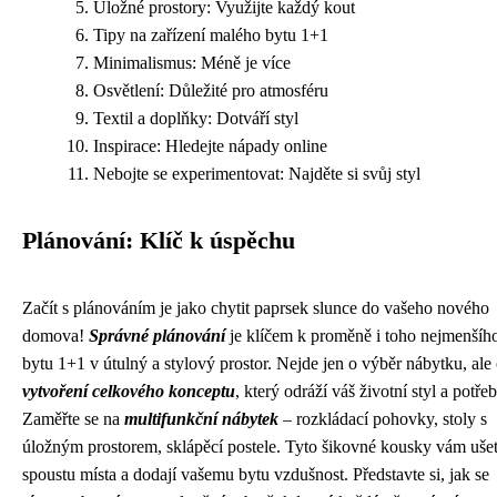
Úložné prostory: Využijte každý kout
Tipy na zařízení malého bytu 1+1
Minimalismus: Méně je více
Osvětlení: Důležité pro atmosféru
Textil a doplňky: Dotváří styl
Inspirace: Hledejte nápady online
Nebojte se experimentovat: Najděte si svůj styl
Plánování: Klíč k úspěchu
Začít s plánováním je jako chytit paprsek slunce do vašeho nového
domova!
Správné plánování
je klíčem k proměně i toho nejmenšíh
bytu 1+1 v útulný a stylový prostor. Nejde jen o výběr nábytku, ale
vytvoření celkového konceptu
, který odráží váš životní styl a potřeb
Zaměřte se na
multifunkční nábytek
– rozkládací pohovky, stoly s
úložným prostorem, sklápěcí postele. Tyto šikovné kousky vám ušet
spoustu místa a dodají vašemu bytu vzdušnost. Představte si, jak se