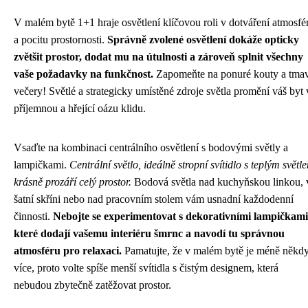
V malém bytě 1+1 hraje osvětlení klíčovou roli v dotváření atmosfé
a pocitu prostornosti.
Správně zvolené osvětlení dokáže opticky
zvětšit prostor, dodat mu na útulnosti a zároveň splnit všechny
vaše požadavky na funkčnost.
Zapomeňte na ponuré kouty a tma
večery! Světlé a strategicky umístěné zdroje světla promění váš byt 
příjemnou a hřející oázu klidu.
Vsaďte na kombinaci centrálního osvětlení s bodovými světly a
lampičkami.
Centrální světlo, ideálně stropní svítidlo s teplým světl
krásně prozáří celý prostor.
Bodová světla nad kuchyňskou linkou, 
šatní skříni nebo nad pracovním stolem vám usnadní každodenní
činnosti.
Nebojte se experimentovat s dekorativními lampičkami
které dodají vašemu interiéru šmrnc a navodí tu správnou
atmosféru pro relaxaci.
Pamatujte, že v malém bytě je méně někd
více, proto volte spíše menší svítidla s čistým designem, která
nebudou zbytečně zatěžovat prostor.