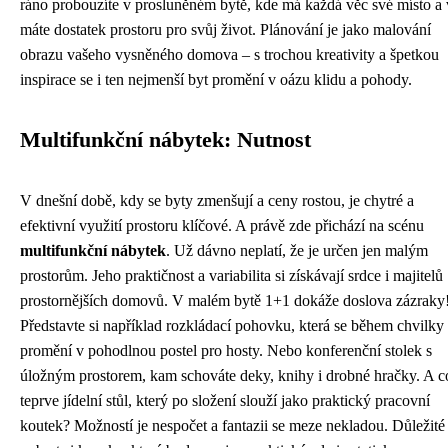
ráno probouzíte v prosluněném bytě, kde má každá věc své místo a
máte dostatek prostoru pro svůj život. Plánování je jako malování
obrazu vašeho vysněného domova – s trochou kreativity a špetkou
inspirace se i ten nejmenší byt promění v oázu klidu a pohody.
Multifunkční nábytek: Nutnost
V dnešní době, kdy se byty zmenšují a ceny rostou, je chytré a
efektivní využití prostoru klíčové. A právě zde přichází na scénu
multifunkční nábytek
. Už dávno neplatí, že je určen jen malým
prostorům. Jeho praktičnost a variabilita si získávají srdce i majitelů
prostornějších domovů. V malém bytě 1+1 dokáže doslova zázraky
Představte si například rozkládací pohovku, která se během chvilky
promění v pohodlnou postel pro hosty. Nebo konferenční stolek s
úložným prostorem, kam schováte deky, knihy i drobné hračky. A c
teprve jídelní stůl, který po složení slouží jako praktický pracovní
koutek? Možností je nespočet a fantazii se meze nekladou. Důležité 