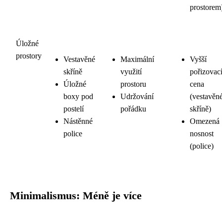
prostorem
Úložné
prostory
Vestavěné
Maximální
Vyšší
skříně
využití
pořizovac
Úložné
prostoru
cena
boxy pod
Udržování
(vestavěn
postelí
pořádku
skříně)
Nástěnné
Omezená
police
nosnost
(police)
Minimalismus: Méně je více