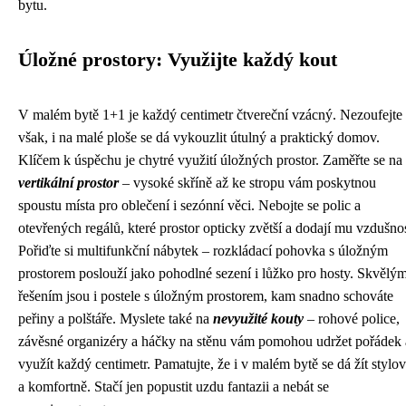
bytu.
Úložné prostory: Využijte každý kout
V malém bytě 1+1 je každý centimetr čtvereční vzácný. Nezoufejte
však, i na malé ploše se dá vykouzlit útulný a praktický domov.
Klíčem k úspěchu je chytré využití úložných prostor. Zaměřte se na
vertikální prostor
– vysoké skříně až ke stropu vám poskytnou
spoustu místa pro oblečení i sezónní věci. Nebojte se polic a
otevřených regálů, které prostor opticky zvětší a dodají mu vzdušnos
Pořiďte si multifunkční nábytek – rozkládací pohovka s úložným
prostorem poslouží jako pohodlné sezení i lůžko pro hosty. Skvělý
řešením jsou i postele s úložným prostorem, kam snadno schováte
peřiny a polštáře. Myslete také na
nevyužité kouty
– rohové police,
závěsné organizéry a háčky na stěnu vám pomohou udržet pořádek 
využít každý centimetr. Pamatujte, že i v malém bytě se dá žít stylo
a komfortně. Stačí jen popustit uzdu fantazii a nebát se