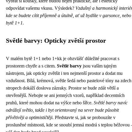
vybrat si kousky, které budou nejen praktické, ale i esteticky
odpovídat vašemu vkusu. Výsledek?
Vzdušný a harmonický interiér
kde se budete cítit příjemně a útulně, ať už bydlíte v garsonce, nebo
bytě 1+1
.
Světlé barvy: Opticky zvětší prostor
V malém bytě 1+1 nebo 1+kk je obzvlášť důležité pracovat s
prostorem chytře a s citem.
Světlé barvy
jsou vaším tajným
nástrojem, jak opticky zvětšit i ten nejmenší prostor a dodat mu
vzdušnost. Bílá, krémová, světle šedá nebo pastelové tóny na zdech
stropech dokáží doslova zázraky. Prostor se bude zdát větší a
otevřenější. Nebojte se ani jemných vzorů, například decentních
pruhů, které mohou dodat na výšce nebo šířce.
Světlé barvy navíc
odrážejí světlo, takže i byt orientovaný na sever bude působit
přívětivěji a optimističtěji.
Představte si, jak se probouzíte v
prosluněné místnosti, kde se snoubí jemná modrá s teplou béžovou 