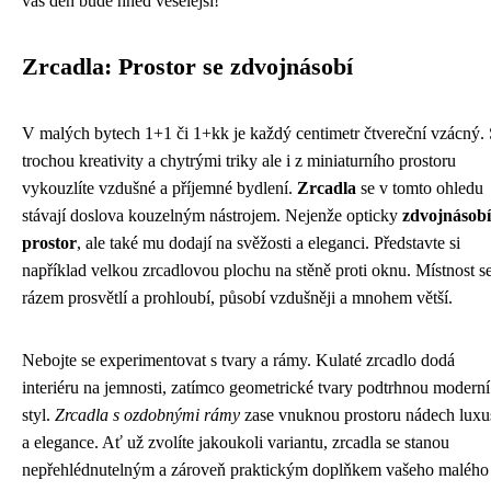
váš den bude hned veselejší!
Zrcadla: Prostor se zdvojnásobí
V malých bytech 1+1 či 1+kk je každý centimetr čtvereční vzácný.
trochou kreativity a chytrými triky ale i z miniaturního prostoru
vykouzlíte vzdušné a příjemné bydlení.
Zrcadla
se v tomto ohledu
stávají doslova kouzelným nástrojem. Nejenže opticky
zdvojnásobí
prostor
, ale také mu dodají na svěžosti a eleganci. Představte si
například velkou zrcadlovou plochu na stěně proti oknu. Místnost s
rázem prosvětlí a prohloubí, působí vzdušněji a mnohem větší.
Nebojte se experimentovat s tvary a rámy. Kulaté zrcadlo dodá
interiéru na jemnosti, zatímco geometrické tvary podtrhnou moderní
styl.
Zrcadla s ozdobnými rámy
zase vnuknou prostoru nádech luxu
a elegance. Ať už zvolíte jakoukoli variantu, zrcadla se stanou
nepřehlédnutelným a zároveň praktickým doplňkem vašeho malého