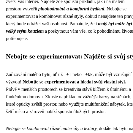
zvětší váš interiér. Najdete zde spoustu příkladů, jak i na malém
prostoru vytvořit
plnohodnotné a komfortní bydlení
. Nebojte se
experimentovat a kombinovat různé styly, dokud nenajdete ten prav
který bude odrážet vaši osobnost. Pamatujte, že i
malý byt může být
velký svým kouzlem
a poskytnout vám vše, co k pohodlnému život
potřebujete.
Nebojte se experimentovat: Najděte si svůj st
Zařizování malého bytu, ať už 1+1 nebo 1+kk, může být vzrušující
výzvou!
Nebojte se experimentovat a hledat svůj vlastní styl.
Právě v menších prostorech se kreativita stává klíčem k útulnému a
funkčnímu domovu. Zkuste například odvážnější barvy na stěnách,
které opticky zvětší prostor, nebo využijte multifunkční nábytek, kte
šetří místo a zároveň nabízí spoustu úložných prostor.
Nebojte se kombinovat různé materiály a textury,
dodáte tak bytu n