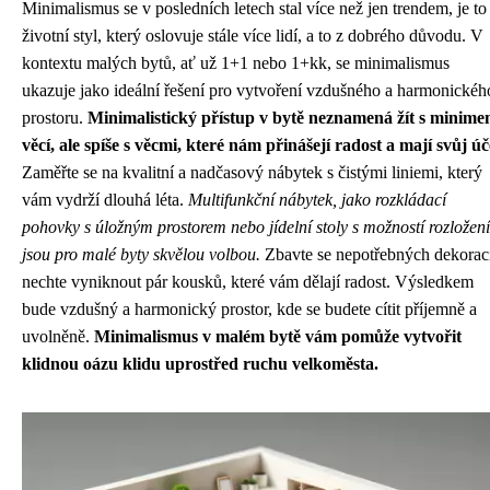
Minimalismus se v posledních letech stal více než jen trendem, je to
životní styl, který oslovuje stále více lidí, a to z dobrého důvodu. V
kontextu malých bytů, ať už 1+1 nebo 1+kk, se minimalismus
ukazuje jako ideální řešení pro vytvoření vzdušného a harmonickéh
prostoru.
Minimalistický přístup v bytě neznamená žít s minim
věcí, ale spíše s věcmi, které nám přinášejí radost a mají svůj úč
Zaměřte se na kvalitní a nadčasový nábytek s čistými liniemi, který
vám vydrží dlouhá léta.
Multifunkční nábytek, jako rozkládací
pohovky s úložným prostorem nebo jídelní stoly s možností rozložení
jsou pro malé byty skvělou volbou.
Zbavte se nepotřebných dekorac
nechte vyniknout pár kousků, které vám dělají radost. Výsledkem
bude vzdušný a harmonický prostor, kde se budete cítit příjemně a
uvolněně.
Minimalismus v malém bytě vám pomůže vytvořit
klidnou oázu klidu uprostřed ruchu velkoměsta.