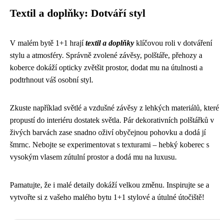
Textil a doplňky: Dotváří styl
V malém bytě 1+1 hrají
textil a doplňky
klíčovou roli v dotváření
stylu a atmosféry. Správně zvolené závěsy, polštáře, přehozy a
koberce dokáží opticky zvětšit prostor, dodat mu na útulnosti a
podtrhnout váš osobní styl.
Zkuste například světlé a vzdušné závěsy z lehkých materiálů, které
propustí do interiéru dostatek světla. Pár dekorativních polštářků v
živých barvách zase snadno oživí obyčejnou pohovku a dodá jí
šmrnc. Nebojte se experimentovat s texturami – hebký koberec s
vysokým vlasem zútulní prostor a dodá mu na luxusu.
Pamatujte, že i malé detaily dokáží velkou změnu. Inspirujte se a
vytvořte si z vašeho malého bytu 1+1 stylové a útulné útočiště!