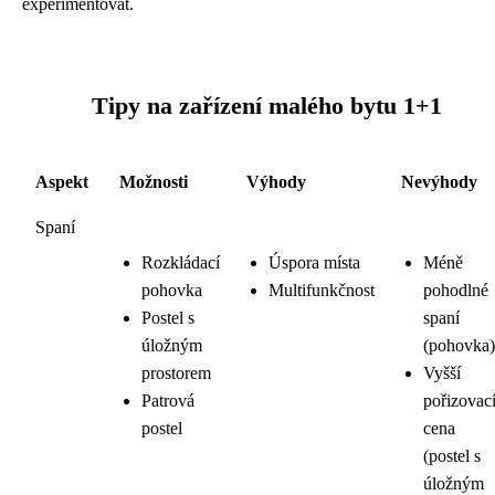
experimentovat.
Tipy na zařízení malého bytu 1+1
Aspekt
Možnosti
Výhody
Nevýhody
Spaní
Rozkládací
Úspora místa
Méně
pohovka
Multifunkčnost
pohodlné
Postel s
spaní
úložným
(pohovka)
prostorem
Vyšší
Patrová
pořizovac
postel
cena
(postel s
úložným