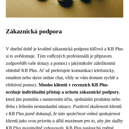
Zákaznická podpora
V dnešní době je kvalitní zákaznická podpora klíčová a KB Plus
si to uvědomuje. Tým vstřícných profesionálů je připraven
zodpovědět vaše dotazy a pomoci s jakýmikoliv záležitostmi
ohledně KB Plus. Ať už preferujete komunikaci telefonicky,
emailem nebo skrze online chat, vždy se vám dostane rychlé a
efektivní pomoci.
Mnoho klientů v recenzích KB Plus
oceňuje individuální přístup a ochotu zákaznické podpory
,
která jim pomohla s nastavením účtu, sjednáním produktu nebo
třeba s řešením nestandardní situace.
Pozitivní zkušenosti klientů
s KB Plus jasně dokazují, že tato společnost vnímá spokojenost
klientů jako svou prioritu a dělá maximum pro to, aby jim služby
KB Plus maximálně vyhovovaly.
KB Plus naslouchá zpětné