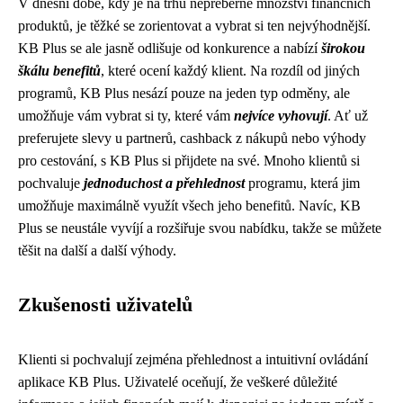
V dnešní době, kdy je na trhu nepřeberné množství finančních
produktů, je těžké se zorientovat a vybrat si ten nejvýhodnější.
KB Plus se ale jasně odlišuje od konkurence a nabízí
širokou
škálu benefitů
, které ocení každý klient. Na rozdíl od jiných
programů, KB Plus nesází pouze na jeden typ odměny, ale
umožňuje vám vybrat si ty, které vám
nejvíce vyhovují
. Ať už
preferujete slevy u partnerů, cashback z nákupů nebo výhody
pro cestování, s KB Plus si přijdete na své. Mnoho klientů si
pochvaluje
jednoduchost a přehlednost
programu, která jim
umožňuje maximálně využít všech jeho benefitů. Navíc, KB
Plus se neustále vyvíjí a rozšiřuje svou nabídku, takže se můžete
těšit na další a další výhody.
Zkušenosti uživatelů
Klienti si pochvalují zejména přehlednost a intuitivní ovládání
aplikace KB Plus. Uživatelé oceňují, že veškeré důležité