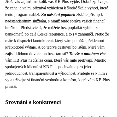
Jistě, vás zajímá, na kolik vás KB Plus vyjde. Dobrá zpráva je,
že cena je velmi příznivá vzhledem k široké škále výhod, které
tento program nabízí.
Za měsíční poplatek
získáte přístup k
nadstandardním službám, s nimiž bude správa vašich financí
hračkou. Představte si, že můžete bez poplatků vybírat z
bankomatů po celé České republice, a to i v zahraničí. Nebo že
máte k dispozici kontokorent, který vám pomůže překlenout
krátkodobé výdaje. A co teprve cestovní pojištění, které vám
zajistí klidnou dovolenou bez starostí?
To vše a mnohem více
vám KB Plus nabízí za cenu, která vás mile překvapí. Mnoho
spokojených klientů si KB Plus pochvaluje pro jeho
jednoduchost, transparentnost a výhodnost. Přidejte se k nim i
vy a užívejte si finanční svobodu a komfort, které vám KB Plus
přináší.
Srovnání s konkurencí