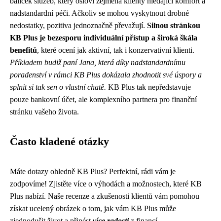
balíček služeb, který osloví zejména klienty hledající komfort a
nadstandardní péči. Ačkoliv se mohou vyskytnout drobné
nedostatky, pozitiva jednoznačně převažují.
Silnou stránkou
KB Plus je bezesporu individuální přístup a široká škála
benefitů
, které ocení jak aktivní, tak i konzervativní klienti.
Příkladem budiž paní Jana, která díky nadstandardnímu
poradenství v rámci KB Plus dokázala zhodnotit své úspory a
splnit si tak sen o vlastní chatě.
KB Plus tak nepředstavuje
pouze bankovní účet, ale komplexního partnera pro finanční
stránku vašeho života.
Často kladené otázky
Máte dotazy ohledně KB Plus? Perfektní, rádi vám je
zodpovíme! Zjistěte více o výhodách a možnostech, které KB
Plus nabízí. Naše recenze a zkušenosti klientů vám pomohou
získat ucelený obrázek o tom, jak vám KB Plus může
zjednodušit život a přinést
více radosti
z financí.