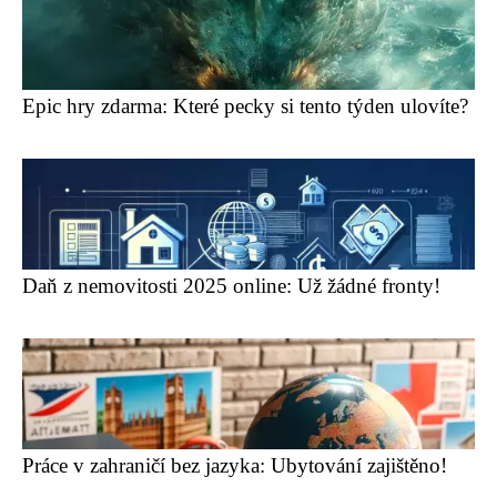
Epic hry zdarma: Které pecky si tento týden ulovíte?
Daň z nemovitosti 2025 online: Už žádné fronty!
Práce v zahraničí bez jazyka: Ubytování zajištěno!