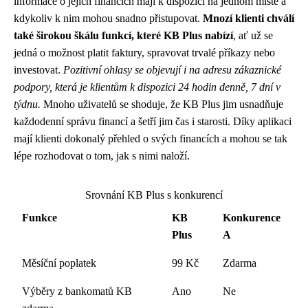
informace o jejich financích mají k dispozici na jednom místě a
kdykoliv k nim mohou snadno přistupovat.
Mnozí klienti chválí
také širokou škálu funkcí, které KB Plus nabízí
, ať už se
jedná o možnost platit faktury, spravovat trvalé příkazy nebo
investovat.
Pozitivní ohlasy se objevují i na adresu zákaznické
podpory, která je klientům k dispozici 24 hodin denně, 7 dní v
týdnu.
Mnoho uživatelů se shoduje, že KB Plus jim usnadňuje
každodenní správu financí a šetří jim čas i starosti. Díky aplikaci
mají klienti dokonalý přehled o svých financích a mohou se tak
lépe rozhodovat o tom, jak s nimi naloží.
Srovnání KB Plus s konkurencí
Funkce
KB
Konkurence
Plus
A
Měsíční poplatek
99 Kč
Zdarma
Výběry z bankomatů KB
Ano
Ne